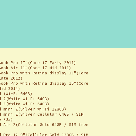
Book Pro 17"(Core i7 Early 2011)
Book Air 11"(Core i7 Mid 2011)
Book Pro with Retina display 13"(Core
Late 2012)
Book Pro with Retina display 15"(Core
Mid 2014)
d (Wi-Fi 64GB)
d 2(White Wi-Fi 64GB)
d 3(White Wi-Fi 64GB)
d mini 2(Silver Wi-Fi 128GB)
d mini 2(Silver Cellular 64GB / SIM
e *Ja)
d Air 2(Cellular Gold 64GB / SIM free
)
d Pro 12.9"(Cellular Gold 128GB / SIM