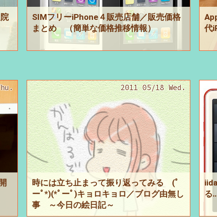
入院
SIMフリーiPhone４販売店舗／販売価格
Ap
まとめ （簡単な価格推移情報）
代
Thu.
2011 05/18 Wed.
 開
時には立ち止まって振り返ってみる (ﾟ
ii
ーﾟ*)(*ﾟーﾟ)キョロキョロ／ブログ由無し
る
事 ～今日の絵日記～