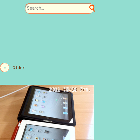
»
Older
2011 05/20 Fri.