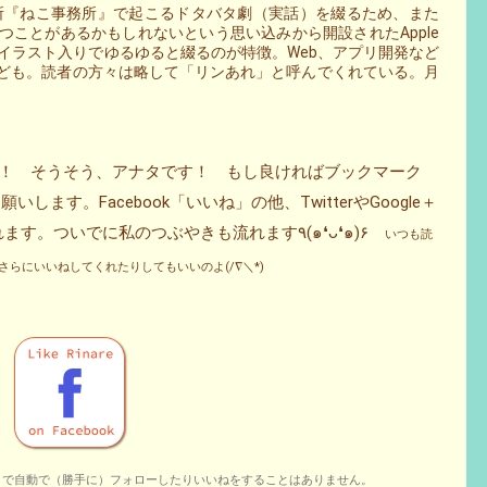
事務所『ねこ事務所』で起こるドタバタ劇（実話）を綴るため、また
ことがあるかもしれないという思い込みから開設されたApple
などをイラスト入りでゆるゆると綴るのが特徴。Web、アプリ開発など
ども。読者の方々は略して「リンあれ」と呼んでくれている。月
タ！ そうそう、アナタです！ もし良ければブックマーク
ます。Facebook「いいね」の他、TwitterやGoogle＋
をフォローしてくれると更新情報が流れます。ついでに私のつぶやきも流れます٩(๑❛ᴗ❛๑)۶
いつも読
らにいいねしてくれたりしてもいいのよ(/∇＼*)
とで自動で（勝手に）フォローしたりいいねをすることはありません。