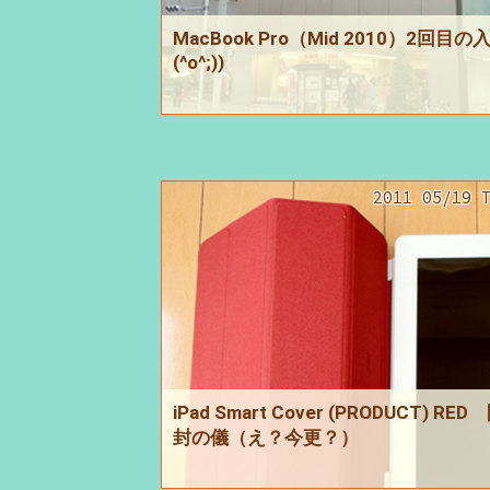
MacBook Pro（Mid 2010）2回目の
(^o^;))
2011 05/19 
iPad Smart Cover (PRODUCT) RED
封の儀（え？今更？）