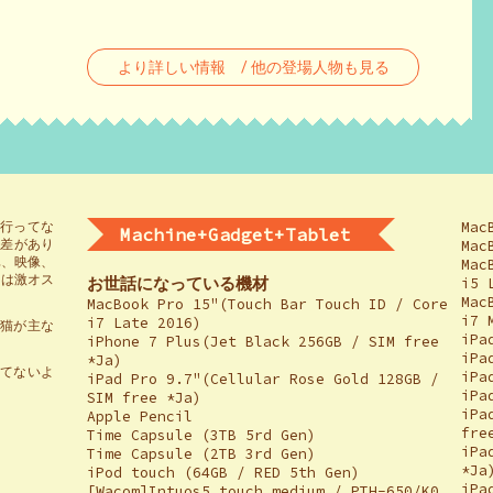
より詳しい情報 / 他の登場人物も見る
Mac
流行ってな
Machine+Gadget+Tablet
の差があり
Mac
真、映像、
Mac
には激オス
お世話になっている機材
i5 
Mac
MacBook Pro 15"(Touch Bar Touch ID / Core
i7 
i7 Late 2016)
物、猫が主な
iPa
iPhone 7 Plus(Jet Black 256GB / SIM free
iPa
*Ja)
ってないよ
iPa
iPad Pro 9.7"(Cellular Rose Gold 128GB /
。
iPa
SIM free *Ja)
iPa
Apple Pencil
fre
Time Capsule (3TB 5rd Gen)
iPa
Time Capsule (2TB 3rd Gen)
*Ja
iPod touch (64GB / RED 5th Gen)
iPa
[Wacom]Intuos5 touch medium / PTH-650/K0