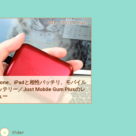
2011 05/14 Sat.
Phone、iPadと相性バッチリ、モバイル
テリー／Just Mobile Gum Plusのレ
ュー
»
Older