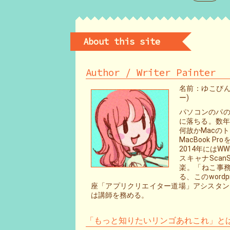
About this site
Author / Writer Painter
名前：ゆこびん 
ー)
パソコンのパの
に落ちる。数年
何故かMacの
MacBook
2014年には
スキャナScan
楽。「ねこ事
る、このword
座「アプリクリエイター道場」アシスタントテ
は講師を務める。
「もっと知りたいリンゴあれこれ」と