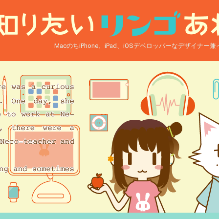
MacのちiPhone、iPad、iOSデベロッパーなデザイナ