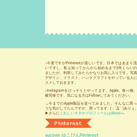
↓今更ですがPinterestが楽しいです。日本ではあまり
いですし、私も知ってからから始めるまで2年くらい
ましたが、利用してみたらかなりお気に入りです。写
デザイン、イラスト、ハンドクラフトをやっている人
スメしておきます。
↓Instagramをひっそりとやってます。Apple、食べ
被写体です。気になる方はFollowしてみてください。
→今までのApple製品を並べてみました。そんなに買
うな気がしてたんですが、買ってます…(；´Д｀)ありぇ
▶さらに
くわしいネタやプロフィールはAbout
へ
Pinterest
yucovin ゆこびんPinterest