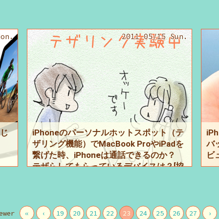
Mon.
2011 05/15 Sun.
”じ
iPhoneのパーソナルホットスポット（テ
i
ザリング機能）でMacBook ProやiPadを
バッ
繋げた時、iPhoneは通話できるのか？
ビ
テザらしてもらっているデバイスは？[協
力DD] ～本日の実験～
ewer
«
‹
19
20
21
22
23
24
25
26
27
›