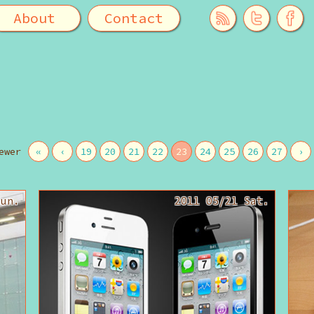
About
Contact
ewer
«
‹
19
20
21
22
23
24
25
26
27
›
Sun.
2011 05/21 Sat.