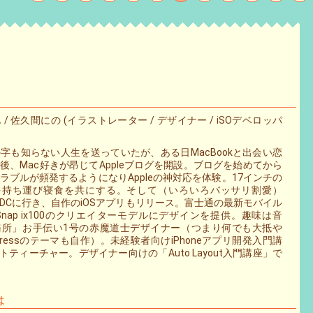
/ 佐久間にの (イラストレーター / デザイナー / iSOデベロッパ
字も知らない人生を送っていたが、ある日MacBookと出会い恋
後、Mac好きが昂じてAppleブログを開設。ブログを始めてから
トラブルが頻発するようになりAppleの神対応を体験。17インチの
 Proを持ち運び寝食を共にする。そして（いろいろバッサリ割愛）
WWDCに行き、自作のiOSアプリもリリース。富士通の最新モバイル
Snap ix100のクリエイターモデルにデザインを提供。趣味は音
務所」お手伝い1号の赤魔道士デザイナー（つまり何でも大抵や
pressのテーマも自作）。未経験者向けiPhoneアプリ開発入門講
ィーチャー。デザイナー向けの「Auto Layout入門講座」で
は