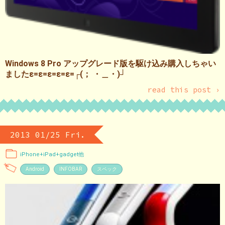
Windows 8 Pro アップグレード版を駆け込み購入しちゃい
ましたε=ε=ε=ε=ε=┌(； ・＿・)┘
read this post ›
2013 01/25 Fri.
iPhone+iPad+gadget他
Android
INFOBAR
スペック