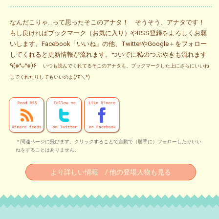
なんだこりゃ…って思ったそこのアナタ！ そうそう、アナタです！
もし良ければブックマーク（お気に入り）やRSS登録をよろしくお願
いします。Facebook「いいね」の他、TwitterやGoogle＋をフォロー
してくれると更新情報が流れます。ついでに私のつぶやきも流れます
٩(๑❛ᴗ❛๑)۶
いつも読んでくれてるそこのアナタも、ブックマークした上にさらにいいね
してくれたりしてもいいのよ(/∇＼*)
＊関連ページに飛びます。クリックすることで自動で（勝手に）フォローしたりいい
ねをすることはありません。
より詳しい情報 / 他の登場人物も見る