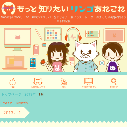
MacのちiPhone、iPad、iOSデベロッパーなデザイナー兼イラストレーターのまったりApple的イラ
スト雑記帳
トップページ
2013年
1月
Year. Month
2013. 1