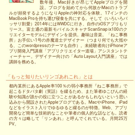
数年後、Mac好きが昂じてAppleブログを開
設。ブログを始めてから何故かMacのトラブ
ルが頻発するようになりAppleの神対応を体験。17インチの
MacBook Proを持ち運び寝食を共にする。そして（いろいろバ
ッサリ割愛）2014年にはWWDCに行き、自作のiOSアプリもリ
リース。富士通の最新モバイルスキャナScanSnap ix100のク
リエイターモデルにデザインを提供。趣味は音楽。「ねこ事務
所」お手伝い1号の赤魔道士デザイナー（つまり何でも大抵や
る、このwordpressのテーマも自作）。未経験者向けiPhoneア
プリ開発入門講座「アプリクリエイター道場」アシスタントテ
ィーチャー。デザイナー向けの「Auto Layout入門講座」では
講師を務める。
「もっと知りたいリンゴあれこれ」とは
都内某所にあるApple率100％の弱小事務所『ねこ事務所』で
起こるドタバタ劇（実話）を綴るため、また筆者ゆこびんの経
験や知識が誰かの役に立つことがあるかもしれないという思い
込みから開設されたAppleブログである。MacやiPhone、iPad
などをイラスト入りでゆるゆると綴るのが特徴。Web、アプリ
開発など簡単な技術的なことや筆者の個人的な話なども。読者
の方々は略して「リンあれ」と呼んでくれている。月間25万
PV。