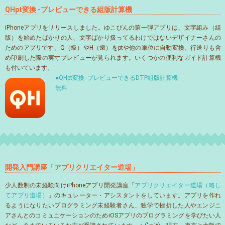
QHpt変換 -プレビューできる組版計算機
iPhoneアプリをリリースしました。ゆこびんの第一弾アプリは、文字組み（組
版）を始めたばかりの人、文字ばかり扱ってるわけではないデザイナーさんの
ためのアプリです。Q（級）やH（歯）をptや他の単位に自動変換。行送りも含
め印刷した際の実寸プレビューが見られます。いくつかの便利なガイド計算機
も付いています。
●QHpt変換 -プレビューできるDTP組版計算機
無料
開発入門講座「アプリクリエイター道場」
少人数制の未経験向けiPhoneアプリ開発講座「
アプリクリエイター道場（略し
てアプリ道場）
」のキュレーター・アシスタントをしています。アプリを作れ
るようになりたいプログラミング未経験者さん、独学で挫折した人やエンジニ
アさんとのコミュニケーションのためiOSアプリのプログラミングを学びたい人