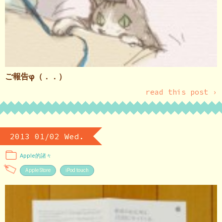
ご報告φ（．．）
read this post ›
2013 01/02 Wed.
Apple的諸々
Apple Store
iPod touch