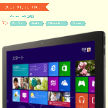
2013 01/31 Thu.
Mac+App+周辺機器
Boot Camp
Parallels
VMware Fusion
Windows