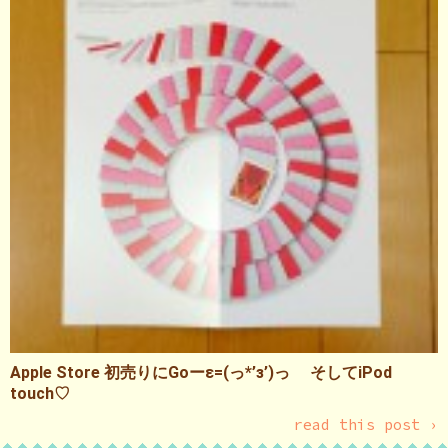
Apple Store 初売りにGoーε=(っ*’з’)っ そしてiPod
touch♡
read this post ›