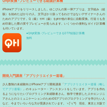
QHpt変換 -プレビューできる組版計算機
iPhoneアプリをリリースしました。ゆこびんの第一弾アプリは、文字組み（組
版）を始めたばかりの人、文字ばかり扱ってるわけではないデザイナーさんの
ためのアプリです。Q（級）やH（歯）をptや他の単位に自動変換。行送りも含
め印刷した際の実寸プレビューが見られます。いくつかの便利なガイド計算機
も付いています。
●QHpt変換 -プレビューできるDTP組版計算機
無料
開発入門講座「アプリクリエイター道場」
少人数制の未経験向けiPhoneアプリ開発講座「
アプリクリエイター道場（略し
てアプリ道場）
」のキュレーター・アシスタントをしています。アプリを作れ
るようになりたいプログラミング未経験者さん、独学で挫折した人やエンジニ
アさんとのコミュニケーションのためiOSアプリのプログラミングを学びたい人
など、今までいろいろな方が受講されています。ヽ('ヮ'*)ゝ現在、東京と大阪で