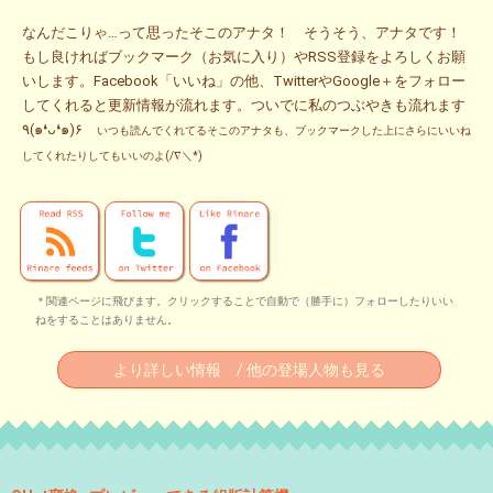
なんだこりゃ…って思ったそこのアナタ！ そうそう、アナタです！
もし良ければブックマーク（お気に入り）やRSS登録をよろしくお願
いします。Facebook「いいね」の他、TwitterやGoogle＋をフォロー
してくれると更新情報が流れます。ついでに私のつぶやきも流れます
٩(๑❛ᴗ❛๑)۶
いつも読んでくれてるそこのアナタも、ブックマークした上にさらにいいね
してくれたりしてもいいのよ(/∇＼*)
＊関連ページに飛びます。クリックすることで自動で（勝手に）フォローしたりいい
ねをすることはありません。
より詳しい情報 / 他の登場人物も見る