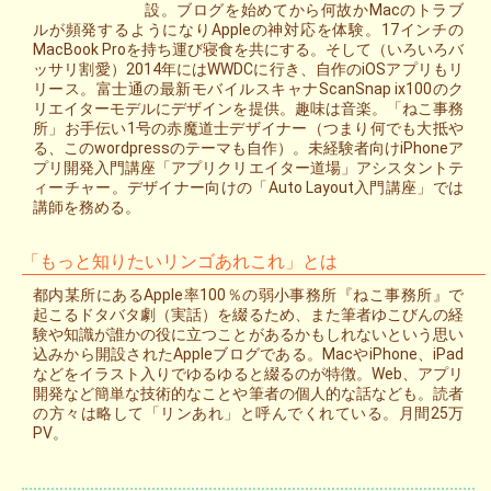
設。ブログを始めてから何故かMacのトラブ
ルが頻発するようになりAppleの神対応を体験。17インチの
MacBook Proを持ち運び寝食を共にする。そして（いろいろバ
ッサリ割愛）2014年にはWWDCに行き、自作のiOSアプリもリ
リース。富士通の最新モバイルスキャナScanSnap ix100のク
リエイターモデルにデザインを提供。趣味は音楽。「ねこ事務
所」お手伝い1号の赤魔道士デザイナー（つまり何でも大抵や
る、このwordpressのテーマも自作）。未経験者向けiPhoneア
プリ開発入門講座「アプリクリエイター道場」アシスタントテ
ィーチャー。デザイナー向けの「Auto Layout入門講座」では
講師を務める。
「もっと知りたいリンゴあれこれ」とは
都内某所にあるApple率100％の弱小事務所『ねこ事務所』で
起こるドタバタ劇（実話）を綴るため、また筆者ゆこびんの経
験や知識が誰かの役に立つことがあるかもしれないという思い
込みから開設されたAppleブログである。MacやiPhone、iPad
などをイラスト入りでゆるゆると綴るのが特徴。Web、アプリ
開発など簡単な技術的なことや筆者の個人的な話なども。読者
の方々は略して「リンあれ」と呼んでくれている。月間25万
PV。