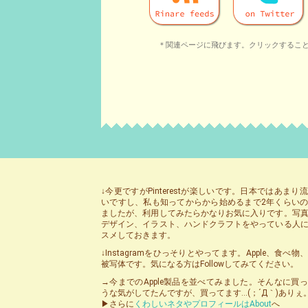
＊関連ページに飛びます。クリックするこ
↓今更ですがPinterestが楽しいです。日本ではあまり
いですし、私も知ってからから始めるまで2年くらい
ましたが、利用してみたらかなりお気に入りです。写
デザイン、イラスト、ハンドクラフトをやっている人
スメしておきます。
↓Instagramをひっそりとやってます。Apple、食べ
被写体です。気になる方はFollowしてみてください。
→今までのApple製品を並べてみました。そんなに買
うな気がしてたんですが、買ってます…(；´Д｀)ありぇ
▶さらに
くわしいネタやプロフィールはAbout
へ