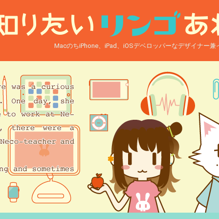
MacのちiPhone、iPad、iOSデベロッパーなデザイナ