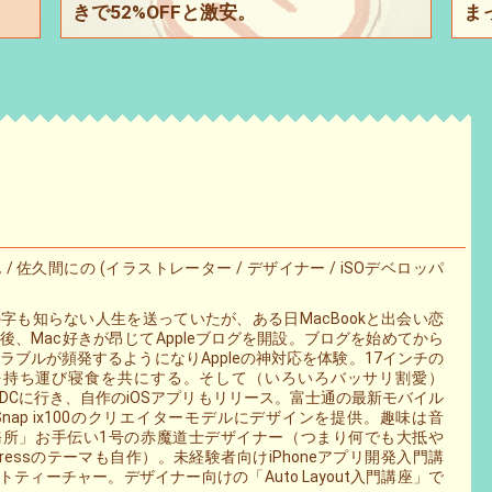
きで52%OFFと激安。
ま
/ 佐久間にの (イラストレーター / デザイナー / iSOデベロッパ
字も知らない人生を送っていたが、ある日MacBookと出会い恋
後、Mac好きが昂じてAppleブログを開設。ブログを始めてから
トラブルが頻発するようになりAppleの神対応を体験。17インチの
 Proを持ち運び寝食を共にする。そして（いろいろバッサリ割愛）
WWDCに行き、自作のiOSアプリもリリース。富士通の最新モバイル
Snap ix100のクリエイターモデルにデザインを提供。趣味は音
務所」お手伝い1号の赤魔道士デザイナー（つまり何でも大抵や
pressのテーマも自作）。未経験者向けiPhoneアプリ開発入門講
ィーチャー。デザイナー向けの「Auto Layout入門講座」で