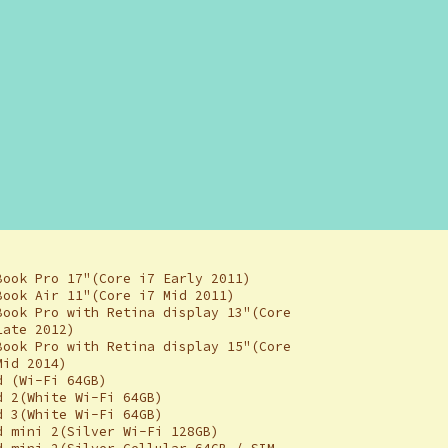
Book Pro 17"(Core i7 Early 2011)
Book Air 11"(Core i7 Mid 2011)
Book Pro with Retina display 13"(Core
Late 2012)
Book Pro with Retina display 15"(Core
Mid 2014)
d (Wi-Fi 64GB)
d 2(White Wi-Fi 64GB)
d 3(White Wi-Fi 64GB)
d mini 2(Silver Wi-Fi 128GB)