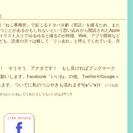
は
事務所『ねこ事務所』で起こるドタバタ劇（実話）を綴るため、また
ことがあるかもしれないという思い込みから開設されたApple
などをイラスト入りでゆるゆると綴るのが特徴。Web、アプリ開発など
ども。読者の方々は略して「リンあれ」と呼んでくれている。月
タ！ そうそう、アナタです！ もし良ければブックマーク
ます。Facebook「いいね」の他、TwitterやGoogle＋
をフォローしてくれると更新情報が流れます。ついでに私のつぶやきも流れます٩(๑❛ᴗ❛๑)۶
いつも読
らにいいねしてくれたりしてもいいのよ(/∇＼*)