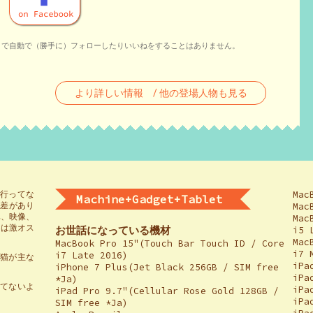
とで自動で（勝手に）フォローしたりいいねをすることはありません。
より詳しい情報 / 他の登場人物も見る
Mac
流行ってな
Machine+Gadget+Tablet
の差があり
Mac
真、映像、
Mac
には激オス
お世話になっている機材
i5 
Mac
MacBook Pro 15"(Touch Bar Touch ID / Core
i7 
i7 Late 2016)
物、猫が主な
iPa
iPhone 7 Plus(Jet Black 256GB / SIM free
iPa
*Ja)
ってないよ
iPa
iPad Pro 9.7"(Cellular Rose Gold 128GB /
。
iPa
SIM free *Ja)