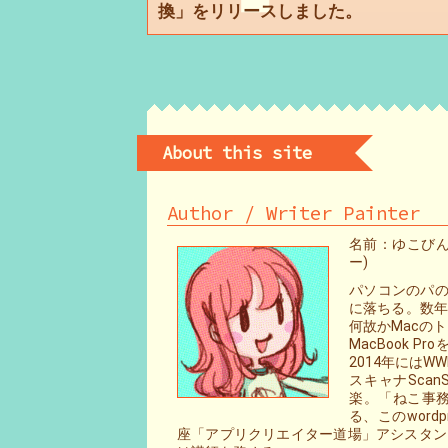
換」をリリースしました。
About this site
Author / Writer Painter
名前：ゆこびん 
ー)
パソコンのパの
に落ちる。数年
何故かMacの
MacBook
2014年には
スキャナScan
楽。「ねこ事
る、このword
座「アプリクリエイター道場」アシスタントテ