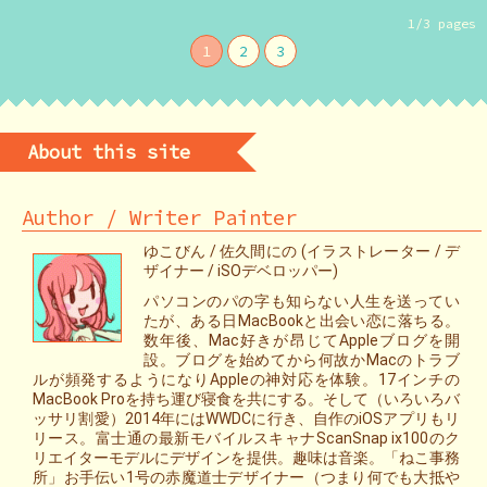
1/3 pages
1
2
3
About this site
Author / Writer Painter
ゆこびん / 佐久間にの (イラストレーター / デ
ザイナー / iSOデベロッパー)
パソコンのパの字も知らない人生を送ってい
たが、ある日MacBookと出会い恋に落ちる。
数年後、Mac好きが昂じてAppleブログを開
設。ブログを始めてから何故かMacのトラブ
ルが頻発するようになりAppleの神対応を体験。17インチの
MacBook Proを持ち運び寝食を共にする。そして（いろいろバ
ッサリ割愛）2014年にはWWDCに行き、自作のiOSアプリもリ
リース。富士通の最新モバイルスキャナScanSnap ix100のク
リエイターモデルにデザインを提供。趣味は音楽。「ねこ事務
所」お手伝い1号の赤魔道士デザイナー（つまり何でも大抵や