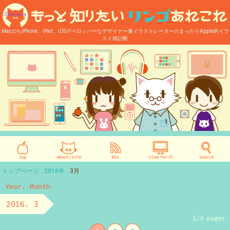
MacのちiPhone、iPad、iOSデベロッパーなデザイナー兼イラストレーターのまったりApple的イラ
スト雑記帳
トップページ
2016年
3月
Year. Month
2016. 3
1/3 pages