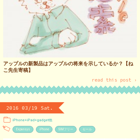
アップルの新製品はアップルの将来を示しているか？【ね
こ先生寄稿】
read this post ›
2016 03/19 Sat.
iPhone+iPad+gadget他
Expansys
iPhone
SIMフリー
セール