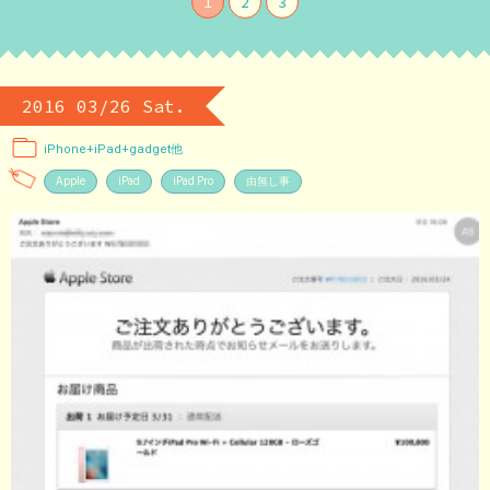
1
2
3
2016 03/26 Sat.
iPhone+iPad+gadget他
Apple
iPad
iPad Pro
由無し事