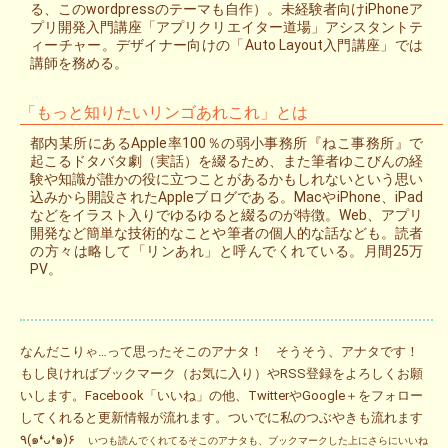
る、このwordpressのテーマも自作）。未経験者向けiPhoneア
プリ開発入門講座「アプリクリエイター道場」アシスタントテ
ィーチャー。デザイナー向けの「Auto Layout入門講座」では
講師を務める。
「もっと知りたいリンゴあれこれ」とは
都内某所にあるApple率100％の弱小事務所『ねこ事務所』で
起こるドタバタ劇（実話）を綴るため、また筆者ゆこびんの経
験や知識が誰かの役に立つことがあるかもしれないという思い
込みから開設されたAppleブログである。MacやiPhone、iPad
などをイラスト入りでゆるゆると綴るのが特徴。Web、アプリ
開発など簡単な技術的なことや筆者の個人的な話なども。読者
の方々は略して「リンあれ」と呼んでくれている。月間25万
PV。
なんだこりゃ…って思ったそこのアナタ！ そうそう、アナタです！
もし良ければブックマーク（お気に入り）やRSS登録をよろしくお願
いします。Facebook「いいね」の他、TwitterやGoogle＋をフォロー
してくれると更新情報が流れます。ついでに私のつぶやきも流れます
٩(๑❛ᴗ❛๑)۶
いつも読んでくれてるそこのアナタも、ブックマークした上にさらにいいね