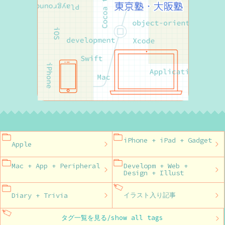
iPhone + iPad + Gadget
Apple
Mac + App + Peripheral
Developm + Web +
Design + Illust
Diary + Trivia
イラスト入り記事
タグ一覧を見る/show all tags