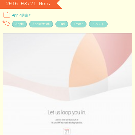
2016 03/21 Mon.
Apple的諸々
Apple
Apple Watch
iPad
iPhone
イベント