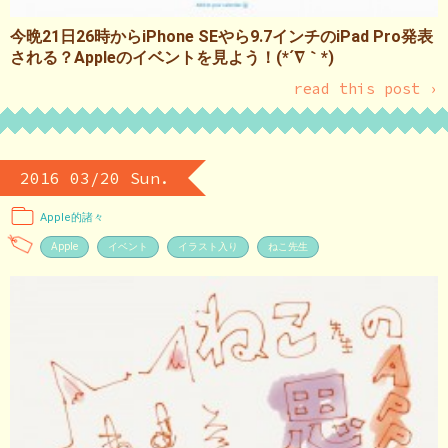
今晩21日26時からiPhone SEやら9.7インチのiPad Pro発表
される？Appleのイベントを見よう！(*´∇｀*)
read this post ›
2016 03/20 Sun.
Apple的諸々
Apple
イベント
イラスト入り
ねこ先生