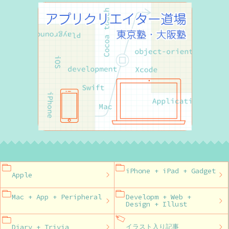
iPhone + iPad + Gadget
Apple
Mac + App + Peripheral
Developm + Web +
Design + Illust
Diary + Trivia
イラスト入り記事