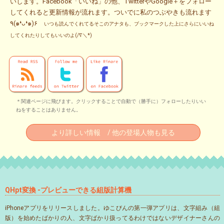
いします。Facebook「いいね」の他、TwitterやGoogle＋をフォロー
してくれると更新情報が流れます。ついでに私のつぶやきも流れます
٩(๑❛ᴗ❛๑)۶
いつも読んでくれてるそこのアナタも、ブックマークした上にさらにいいね
してくれたりしてもいいのよ(/∇＼*)
＊関連ページに飛びます。クリックすることで自動で（勝手に）フォローしたりいい
ねをすることはありません。
より詳しい情報 / 他の登場人物も見る
QHpt変換 -プレビューできる組版計算機
iPhoneアプリをリリースしました。ゆこびんの第一弾アプリは、文字組み（組
版）を始めたばかりの人、文字ばかり扱ってるわけではないデザイナーさんの