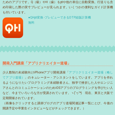
ためのアプリです。Q（級）やH（歯）をptや他の単位に自動変換。行送りも含
め印刷した際の実寸プレビューが見られます。いくつかの便利なガイド計算機
も付いています。
●QHpt変換 -プレビューできるDTP組版計算機
無料
開発入門講座「アプリクリエイター道場」
少人数制の未経験向けiPhoneアプリ開発講座「
アプリクリエイター道場（略し
てアプリ道場）
」のキュレーター・アシスタントをしています。アプリを作れ
るようになりたいプログラミング未経験者さん、独学で挫折した人やエンジニ
アさんとのコミュニケーションのためiOSアプリのプログラミングを学びたい人
など、今までいろいろな方が受講されています。ヽ('ヮ'*)ゝ現在、東京と大阪で
定期開催されています。
（画像をクリックすると講師ブログのアプリ道場関連記事一覧にとび、今後の
開講予定や卒業生インタビューなどがチェックできます。）