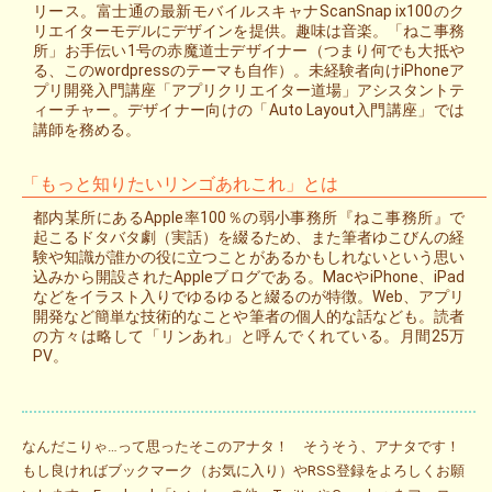
リース。富士通の最新モバイルスキャナScanSnap ix100のク
リエイターモデルにデザインを提供。趣味は音楽。「ねこ事務
所」お手伝い1号の赤魔道士デザイナー（つまり何でも大抵や
る、このwordpressのテーマも自作）。未経験者向けiPhoneア
プリ開発入門講座「アプリクリエイター道場」アシスタントテ
ィーチャー。デザイナー向けの「Auto Layout入門講座」では
講師を務める。
「もっと知りたいリンゴあれこれ」とは
都内某所にあるApple率100％の弱小事務所『ねこ事務所』で
起こるドタバタ劇（実話）を綴るため、また筆者ゆこびんの経
験や知識が誰かの役に立つことがあるかもしれないという思い
込みから開設されたAppleブログである。MacやiPhone、iPad
などをイラスト入りでゆるゆると綴るのが特徴。Web、アプリ
開発など簡単な技術的なことや筆者の個人的な話なども。読者
の方々は略して「リンあれ」と呼んでくれている。月間25万
PV。
なんだこりゃ…って思ったそこのアナタ！ そうそう、アナタです！
もし良ければブックマーク（お気に入り）やRSS登録をよろしくお願