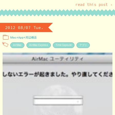
read this post ›
2012 08/07 Tue.
Mac+App+周辺機器
AirMac
AirMac Express
Time Capsule
アプリ