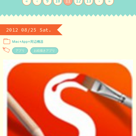
«
‹
9
10
11
12
13
›
»
2012 08/25 Sat.
Mac+App+周辺機器
アプリ
お絵描きアプリ