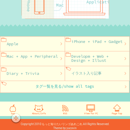
iPhone + iPad + Gadget
Apple
Mac + App + Peripheral
Developm + Web +
Design + Illust
Diary + Trivia
イラスト入り記事
タグ一覧を見る/show all tags
Copyright 2010
もっと知りたいリンゴあれこれ
All Rights Reserved.
Theme by yucovin