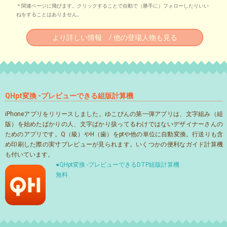
＊関連ページに飛びます。クリックすることで自動で（勝手に）フォローしたりいい
ねをすることはありません。
より詳しい情報 / 他の登場人物も見る
QHpt変換 -プレビューできる組版計算機
iPhoneアプリをリリースしました。ゆこびんの第一弾アプリは、文字組み（組
版）を始めたばかりの人、文字ばかり扱ってるわけではないデザイナーさんの
ためのアプリです。Q（級）やH（歯）をptや他の単位に自動変換。行送りも含
め印刷した際の実寸プレビューが見られます。いくつかの便利なガイド計算機
も付いています。
●QHpt変換 -プレビューできるDTP組版計算機
無料