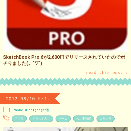
SketchBook Pro 6が2,600円でリリースされていたのでポ
チりました(。´▽`)
read this post ›
2012 08/10 Fri.
iPhone+iPad+gadget他
アプリ
イラスト入り
ゲーム
ねこ事務所
由無し事