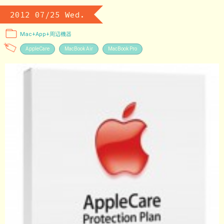
2012 07/25 Wed.
Mac+App+周辺機器
AppleCare
MacBook Air
MacBook Pro