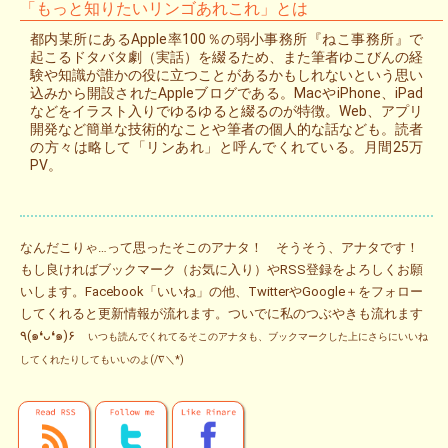
「もっと知りたいリンゴあれこれ」とは
都内某所にあるApple率100％の弱小事務所『ねこ事務所』で
起こるドタバタ劇（実話）を綴るため、また筆者ゆこびんの経
験や知識が誰かの役に立つことがあるかもしれないという思い
込みから開設されたAppleブログである。MacやiPhone、iPad
などをイラスト入りでゆるゆると綴るのが特徴。Web、アプリ
開発など簡単な技術的なことや筆者の個人的な話なども。読者
の方々は略して「リンあれ」と呼んでくれている。月間25万
PV。
なんだこりゃ…って思ったそこのアナタ！ そうそう、アナタです！
もし良ければブックマーク（お気に入り）やRSS登録をよろしくお願
いします。Facebook「いいね」の他、TwitterやGoogle＋をフォロー
してくれると更新情報が流れます。ついでに私のつぶやきも流れます
٩(๑❛ᴗ❛๑)۶
いつも読んでくれてるそこのアナタも、ブックマークした上にさらにいいね
してくれたりしてもいいのよ(/∇＼*)