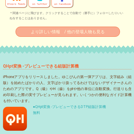
＊関連ページに飛びます。クリックすることで自動で（勝手に）フォローしたりいい
ねをすることはありません。
より詳しい情報 / 他の登場人物も見る
QHpt変換 -プレビューできる組版計算機
iPhoneアプリをリリースしました。ゆこびんの第一弾アプリは、文字組み（組
版）を始めたばかりの人、文字ばかり扱ってるわけではないデザイナーさんの
ためのアプリです。Q（級）やH（歯）をptや他の単位に自動変換。行送りも含
め印刷した際の実寸プレビューが見られます。いくつかの便利なガイド計算機
も付いています。
●QHpt変換 -プレビューできるDTP組版計算機
無料