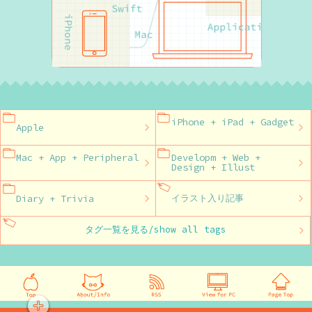
iPhone + iPad + Gadget
Apple
Mac + App + Peripheral
Developm + Web +
Design + Illust
Diary + Trivia
イラスト入り記事
タグ一覧を見る/show all tags