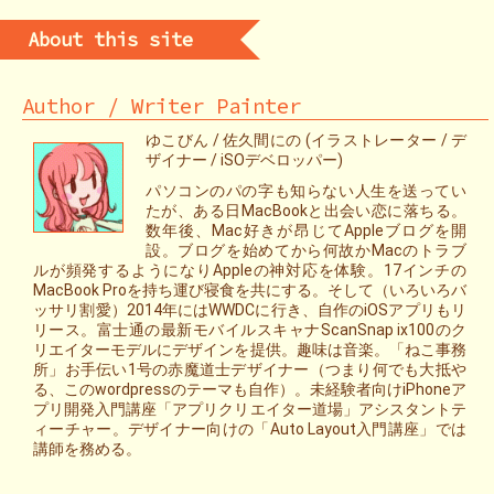
About this site
Author / Writer Painter
ゆこびん / 佐久間にの (イラストレーター / デ
ザイナー / iSOデベロッパー)
パソコンのパの字も知らない人生を送ってい
たが、ある日MacBookと出会い恋に落ちる。
数年後、Mac好きが昂じてAppleブログを開
設。ブログを始めてから何故かMacのトラブ
ルが頻発するようになりAppleの神対応を体験。17インチの
MacBook Proを持ち運び寝食を共にする。そして（いろいろバ
ッサリ割愛）2014年にはWWDCに行き、自作のiOSアプリもリ
リース。富士通の最新モバイルスキャナScanSnap ix100のク
リエイターモデルにデザインを提供。趣味は音楽。「ねこ事務
所」お手伝い1号の赤魔道士デザイナー（つまり何でも大抵や
る、このwordpressのテーマも自作）。未経験者向けiPhoneア
プリ開発入門講座「アプリクリエイター道場」アシスタントテ
ィーチャー。デザイナー向けの「Auto Layout入門講座」では
講師を務める。