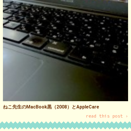
ねこ先生のMacBook黒（2008）とAppleCare
read this post ›