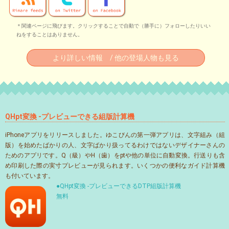
＊関連ページに飛びます。クリックすることで自動で（勝手に）フォローしたりいい
ねをすることはありません。
より詳しい情報 / 他の登場人物も見る
QHpt変換 -プレビューできる組版計算機
iPhoneアプリをリリースしました。ゆこびんの第一弾アプリは、文字組み（組
版）を始めたばかりの人、文字ばかり扱ってるわけではないデザイナーさんの
ためのアプリです。Q（級）やH（歯）をptや他の単位に自動変換。行送りも含
め印刷した際の実寸プレビューが見られます。いくつかの便利なガイド計算機
も付いています。
●QHpt変換 -プレビューできるDTP組版計算機
無料