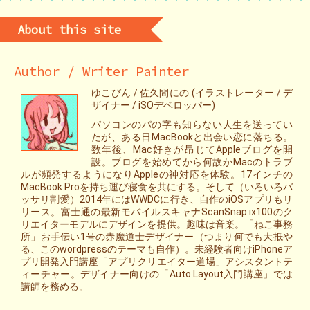
About this site
Author / Writer Painter
ゆこびん / 佐久間にの (イラストレーター / デ
ザイナー / iSOデベロッパー)
パソコンのパの字も知らない人生を送ってい
たが、ある日MacBookと出会い恋に落ちる。
数年後、Mac好きが昂じてAppleブログを開
設。ブログを始めてから何故かMacのトラブ
ルが頻発するようになりAppleの神対応を体験。17インチの
MacBook Proを持ち運び寝食を共にする。そして（いろいろバ
ッサリ割愛）2014年にはWWDCに行き、自作のiOSアプリもリ
リース。富士通の最新モバイルスキャナScanSnap ix100のク
リエイターモデルにデザインを提供。趣味は音楽。「ねこ事務
所」お手伝い1号の赤魔道士デザイナー（つまり何でも大抵や
る、このwordpressのテーマも自作）。未経験者向けiPhoneア
プリ開発入門講座「アプリクリエイター道場」アシスタントテ
ィーチャー。デザイナー向けの「Auto Layout入門講座」では
講師を務める。