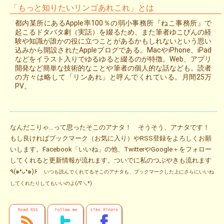
「もっと知りたいリンゴあれこれ」とは
都内某所にあるApple率100％の弱小事務所『ねこ事務所』で
起こるドタバタ劇（実話）を綴るため、また筆者ゆこびんの経
験や知識が誰かの役に立つことがあるかもしれないという思い
込みから開設されたAppleブログである。MacやiPhone、iPad
などをイラスト入りでゆるゆると綴るのが特徴。Web、アプリ
開発など簡単な技術的なことや筆者の個人的な話なども。読者
の方々は略して「リンあれ」と呼んでくれている。月間25万
PV。
なんだこりゃ…って思ったそこのアナタ！ そうそう、アナタです！
もし良ければブックマーク（お気に入り）やRSS登録をよろしくお願
いします。Facebook「いいね」の他、TwitterやGoogle＋をフォロー
してくれると更新情報が流れます。ついでに私のつぶやきも流れます
٩(๑❛ᴗ❛๑)۶
いつも読んでくれてるそこのアナタも、ブックマークした上にさらにいいね
してくれたりしてもいいのよ(/∇＼*)