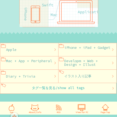
iPhone + iPad + Gadget
Apple
Mac + App + Peripheral
Developm + Web +
Design + Illust
Diary + Trivia
イラスト入り記事
タグ一覧を見る/show all tags