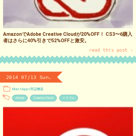
AmazonでAdobe Creative Cloudが20%OFF！ CS3〜6購入
者はさらに40%引きで52%OFFと激安。
read this post ›
2014 07/13 Sun.
Mac+App+周辺機器
Adobe
Creative Cloud
トラブル