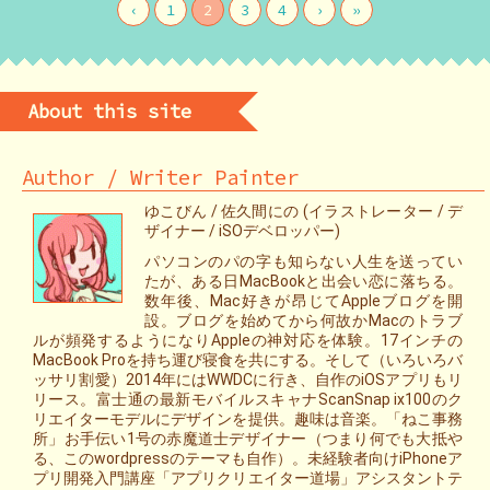
‹
1
2
3
4
›
»
About this site
Author / Writer Painter
ゆこびん / 佐久間にの (イラストレーター / デ
ザイナー / iSOデベロッパー)
パソコンのパの字も知らない人生を送ってい
たが、ある日MacBookと出会い恋に落ちる。
数年後、Mac好きが昂じてAppleブログを開
設。ブログを始めてから何故かMacのトラブ
ルが頻発するようになりAppleの神対応を体験。17インチの
MacBook Proを持ち運び寝食を共にする。そして（いろいろバ
ッサリ割愛）2014年にはWWDCに行き、自作のiOSアプリもリ
リース。富士通の最新モバイルスキャナScanSnap ix100のク
リエイターモデルにデザインを提供。趣味は音楽。「ねこ事務
所」お手伝い1号の赤魔道士デザイナー（つまり何でも大抵や
る、このwordpressのテーマも自作）。未経験者向けiPhoneア
プリ開発入門講座「アプリクリエイター道場」アシスタントテ