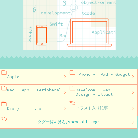
iPhone + iPad + Gadget
Apple
Mac + App + Peripheral
Developm + Web +
Design + Illust
Diary + Trivia
イラスト入り記事
タグ一覧を見る/show all tags