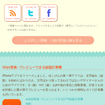
＊関連ページに飛びます。クリックすることで自動で（勝手に）フォローしたりいい
ねをすることはありません。
より詳しい情報 / 他の登場人物も見る
QHpt変換 -プレビューできる組版計算機
iPhoneアプリをリリースしました。ゆこびんの第一弾アプリは、文字組み（組
版）を始めたばかりの人、文字ばかり扱ってるわけではないデザイナーさんの
ためのアプリです。Q（級）やH（歯）をptや他の単位に自動変換。行送りも含
め印刷した際の実寸プレビューが見られます。いくつかの便利なガイド計算機
も付いています。
●QHpt変換 -プレビューできるDTP組版計算機
無料