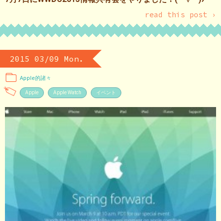
read this post ›
2015 03/09 Mon.
Apple的諸々
Apple
Apple Watch
イベント