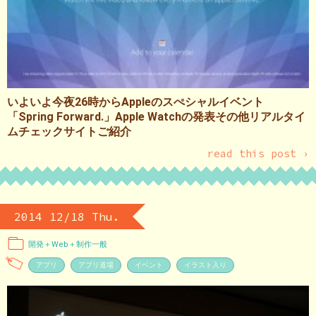
いよいよ今夜26時からAppleのスぺシャルイベント
「Spring Forward.」Apple Watchの発表その他リアルタイ
ムチェックサイトご紹介
read this post ›
2014 12/18 Thu.
開発＋Web＋制作一般
アプリ
アプリ道場
イベント
イラスト入り