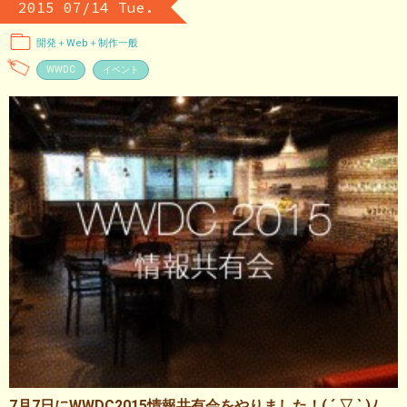
2015 07/14 Tue.
開発＋Web＋制作一般
WWDC
イベント
7月7日にWWDC2015情報共有会をやりました！( ´ ▽ ` )ﾉ