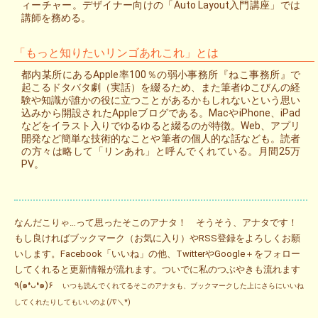
ィーチャー。デザイナー向けの「Auto Layout入門講座」では
講師を務める。
「もっと知りたいリンゴあれこれ」とは
都内某所にあるApple率100％の弱小事務所『ねこ事務所』で
起こるドタバタ劇（実話）を綴るため、また筆者ゆこびんの経
験や知識が誰かの役に立つことがあるかもしれないという思い
込みから開設されたAppleブログである。MacやiPhone、iPad
などをイラスト入りでゆるゆると綴るのが特徴。Web、アプリ
開発など簡単な技術的なことや筆者の個人的な話なども。読者
の方々は略して「リンあれ」と呼んでくれている。月間25万
PV。
なんだこりゃ…って思ったそこのアナタ！ そうそう、アナタです！
もし良ければブックマーク（お気に入り）やRSS登録をよろしくお願
いします。Facebook「いいね」の他、TwitterやGoogle＋をフォロー
してくれると更新情報が流れます。ついでに私のつぶやきも流れます
٩(๑❛ᴗ❛๑)۶
いつも読んでくれてるそこのアナタも、ブックマークした上にさらにいいね
してくれたりしてもいいのよ(/∇＼*)