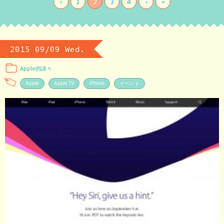
‹
1
2
3
4
›
»
2015 09/09 Wed.
Apple的諸々
Apple
Apple TV
iPhone
イベント