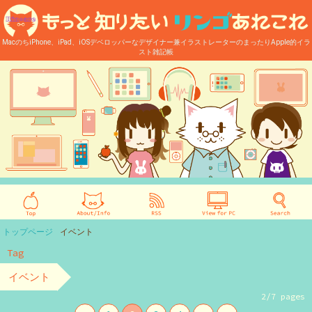
MacのちiPhone、iPad、iOSデベロッパーなデザイナー兼イラストレーターのまったりApple的イラ
スト雑記帳
トップページ
イベント
Tag
イベント
2/7 pages