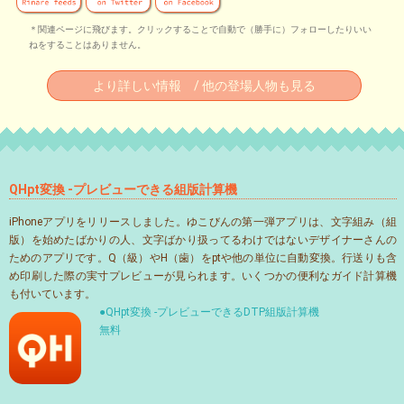
＊関連ページに飛びます。クリックすることで自動で（勝手に）フォローしたりいい
ねをすることはありません。
より詳しい情報 / 他の登場人物も見る
QHpt変換 -プレビューできる組版計算機
iPhoneアプリをリリースしました。ゆこびんの第一弾アプリは、文字組み（組
版）を始めたばかりの人、文字ばかり扱ってるわけではないデザイナーさんの
ためのアプリです。Q（級）やH（歯）をptや他の単位に自動変換。行送りも含
め印刷した際の実寸プレビューが見られます。いくつかの便利なガイド計算機
も付いています。
●QHpt変換 -プレビューできるDTP組版計算機
無料