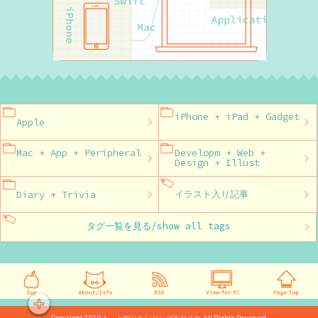
iPhone + iPad + Gadget
Apple
Mac + App + Peripheral
Developm + Web +
Design + Illust
Diary + Trivia
イラスト入り記事
タグ一覧を見る/show all tags