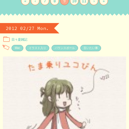
«
‹
7
8
9
10
11
›
»
2012 02/27 Mon.
日々是雑記
Mac
イラスト入り
バランスボール
言いたい事