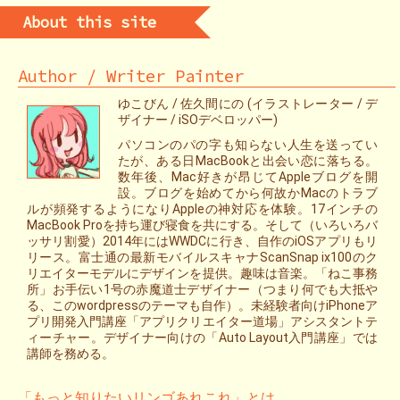
About this site
Author / Writer Painter
ゆこびん / 佐久間にの (イラストレーター / デ
ザイナー / iSOデベロッパー)
パソコンのパの字も知らない人生を送ってい
たが、ある日MacBookと出会い恋に落ちる。
数年後、Mac好きが昂じてAppleブログを開
設。ブログを始めてから何故かMacのトラブ
ルが頻発するようになりAppleの神対応を体験。17インチの
MacBook Proを持ち運び寝食を共にする。そして（いろいろバ
ッサリ割愛）2014年にはWWDCに行き、自作のiOSアプリもリ
リース。富士通の最新モバイルスキャナScanSnap ix100のク
リエイターモデルにデザインを提供。趣味は音楽。「ねこ事務
所」お手伝い1号の赤魔道士デザイナー（つまり何でも大抵や
る、このwordpressのテーマも自作）。未経験者向けiPhoneア
プリ開発入門講座「アプリクリエイター道場」アシスタントテ
ィーチャー。デザイナー向けの「Auto Layout入門講座」では
講師を務める。
「もっと知りたいリンゴあれこれ」とは