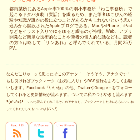
都内某所にあるApple率100％の弱小事務所『ねこ事務所』で
起こるドタバタ劇（実話）を綴るため、また筆者ゆこびんの経
験や知識が誰かの役に立つことがあるかもしれないという思い
込みから開設されたAppleブログである。MacやiPhone、iPad
などをイラスト入りでゆるゆると綴るのが特徴。Web、アプリ
開発など簡単な技術的なことや筆者の個人的な話なども。読者
の方々は略して「リンあれ」と呼んでくれている。月間25万
PV。
なんだこりゃ…って思ったそこのアナタ！ そうそう、アナタです！
もし良ければブックマーク（お気に入り）やRSS登録をよろしくお願
いします。Facebook「いいね」の他、TwitterやGoogle＋をフォロー
してくれると更新情報が流れます。ついでに私のつぶやきも流れます
٩(๑❛ᴗ❛๑)۶
いつも読んでくれてるそこのアナタも、ブックマークした上にさらにいいね
してくれたりしてもいいのよ(/∇＼*)