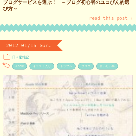
ブログサービスを選ぶ！ ～ブログ初心者のユコびん的選
び方～
read this post ›
2012 01/15 Sun.
日々是雑記
Apple
イラスト入り
トラブル
ブログ
言いたい事