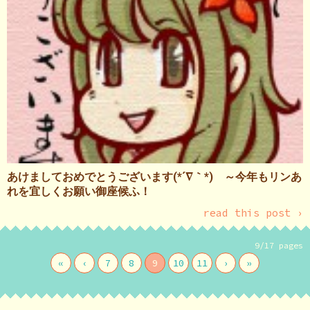
あけましておめでとうございます(*´∇｀*) ～今年もリンあ
れを宜しくお願い御座候ふ！
read this post ›
9/17 pages
«
‹
7
8
9
10
11
›
»