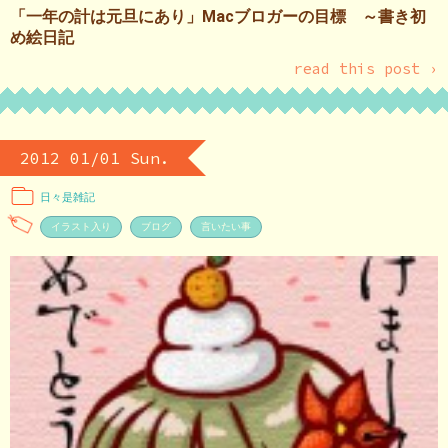
「一年の計は元旦にあり」Macブロガーの目標 ～書き初
め絵日記
read this post ›
2012 01/01 Sun.
日々是雑記
イラスト入り
ブログ
言いたい事