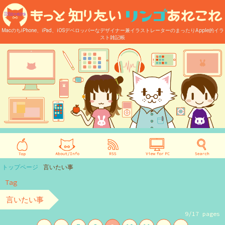
MacのちiPhone、iPad、iOSデベロッパーなデザイナー兼イラストレーターのまったりApple的イラ
スト雑記帳
トップページ
言いたい事
Tag
言いたい事
9/17 pages