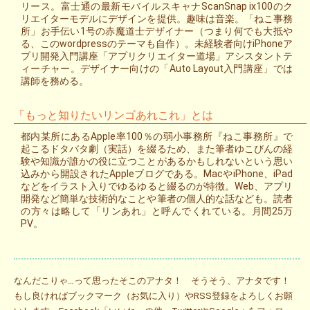
リース。富士通の最新モバイルスキャナScanSnap ix100のク
リエイターモデルにデザインを提供。趣味は音楽。「ねこ事務
所」お手伝い1号の赤魔道士デザイナー（つまり何でも大抵や
る、このwordpressのテーマも自作）。未経験者向けiPhoneア
プリ開発入門講座「アプリクリエイター道場」アシスタントテ
ィーチャー。デザイナー向けの「Auto Layout入門講座」では
講師を務める。
「もっと知りたいリンゴあれこれ」とは
都内某所にあるApple率100％の弱小事務所『ねこ事務所』で
起こるドタバタ劇（実話）を綴るため、また筆者ゆこびんの経
験や知識が誰かの役に立つことがあるかもしれないという思い
込みから開設されたAppleブログである。MacやiPhone、iPad
などをイラスト入りでゆるゆると綴るのが特徴。Web、アプリ
開発など簡単な技術的なことや筆者の個人的な話なども。読者
の方々は略して「リンあれ」と呼んでくれている。月間25万
PV。
なんだこりゃ…って思ったそこのアナタ！ そうそう、アナタです！
もし良ければブックマーク（お気に入り）やRSS登録をよろしくお願