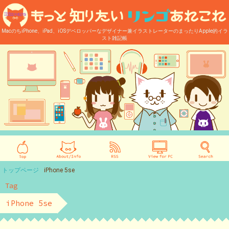
MacのちiPhone、iPad、iOSデベロッパーなデザイナー兼イラストレーターのまったりApple的イラ
スト雑記帳
トップページ
iPhone 5se
Tag
iPhone 5se