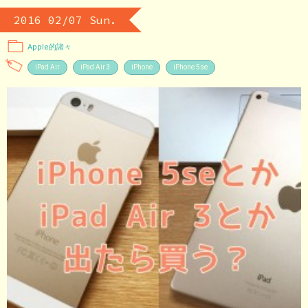
2016 02/07 Sun.
Apple的諸々
iPad Air
iPad Air 3
iPhone
iPhone 5se