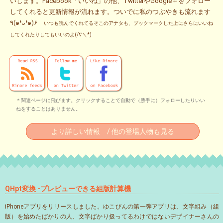
いします。Facebook「いいね」の他、TwitterやGoogle＋をフォロー
してくれると更新情報が流れます。ついでに私のつぶやきも流れます
٩(๑❛ᴗ❛๑)۶
いつも読んでくれてるそこのアナタも、ブックマークした上にさらにいいね
してくれたりしてもいいのよ(/∇＼*)
＊関連ページに飛びます。クリックすることで自動で（勝手に）フォローしたりいい
ねをすることはありません。
より詳しい情報 / 他の登場人物も見る
QHpt変換 -プレビューできる組版計算機
iPhoneアプリをリリースしました。ゆこびんの第一弾アプリは、文字組み（組
版）を始めたばかりの人、文字ばかり扱ってるわけではないデザイナーさんの