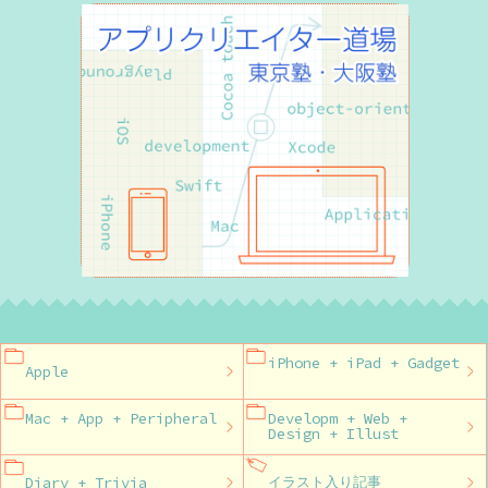
iPhone + iPad + Gadget
Apple
Mac + App + Peripheral
Developm + Web +
Design + Illust
Diary + Trivia
イラスト入り記事