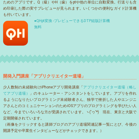
ためのアプリです。Q（級）やH（歯）をptや他の単位に自動変換。行送りも含
め印刷した際の実寸プレビューが見られます。いくつかの便利なガイド計算機
も付いています。
●QHpt変換 -プレビューできるDTP組版計算機
無料
開発入門講座「アプリクリエイター道場」
少人数制の未経験向けiPhoneアプリ開発講座「
アプリクリエイター道場（略し
てアプリ道場）
」のキュレーター・アシスタントをしています。アプリを作れ
るようになりたいプログラミング未経験者さん、独学で挫折した人やエンジニ
アさんとのコミュニケーションのためiOSアプリのプログラミングを学びたい人
など、今までいろいろな方が受講されています。ヽ('ヮ'*)ゝ現在、東京と大阪で
定期開催されています。
（画像をクリックすると講師ブログのアプリ道場関連記事一覧にとび、今後の
開講予定や卒業生インタビューなどがチェックできます。）