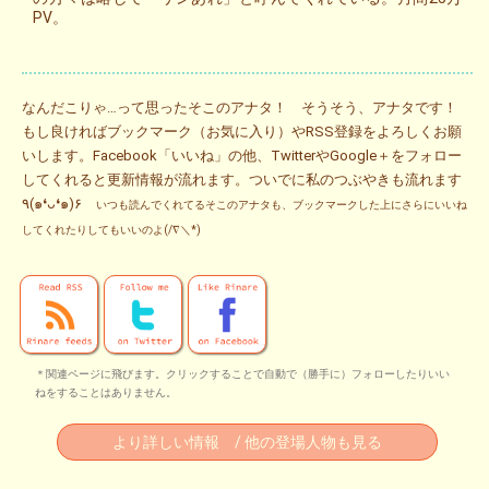
PV。
なんだこりゃ…って思ったそこのアナタ！ そうそう、アナタです！
もし良ければブックマーク（お気に入り）やRSS登録をよろしくお願
いします。Facebook「いいね」の他、TwitterやGoogle＋をフォロー
してくれると更新情報が流れます。ついでに私のつぶやきも流れます
٩(๑❛ᴗ❛๑)۶
いつも読んでくれてるそこのアナタも、ブックマークした上にさらにいいね
してくれたりしてもいいのよ(/∇＼*)
＊関連ページに飛びます。クリックすることで自動で（勝手に）フォローしたりいい
ねをすることはありません。
より詳しい情報 / 他の登場人物も見る