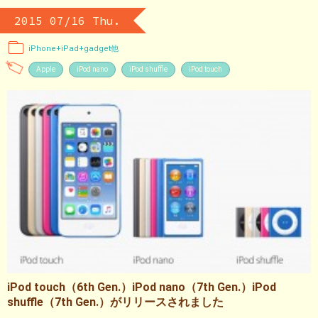
2015 07/16 Thu.
iPhone+iPad+gadget他
Apple
iPod nano
iPod shuffle
iPod touch
iPod touch（6th Gen.）iPod nano（7th Gen.）iPod
shuffle（7th Gen.）がリリースされました