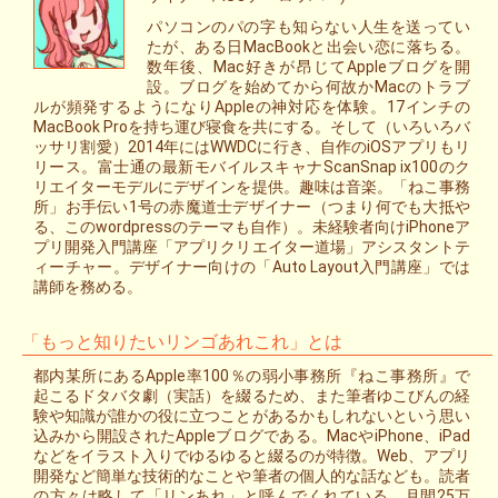
パソコンのパの字も知らない人生を送ってい
たが、ある日MacBookと出会い恋に落ちる。
数年後、Mac好きが昂じてAppleブログを開
設。ブログを始めてから何故かMacのトラブ
ルが頻発するようになりAppleの神対応を体験。17インチの
MacBook Proを持ち運び寝食を共にする。そして（いろいろバ
ッサリ割愛）2014年にはWWDCに行き、自作のiOSアプリもリ
リース。富士通の最新モバイルスキャナScanSnap ix100のク
リエイターモデルにデザインを提供。趣味は音楽。「ねこ事務
所」お手伝い1号の赤魔道士デザイナー（つまり何でも大抵や
る、このwordpressのテーマも自作）。未経験者向けiPhoneア
プリ開発入門講座「アプリクリエイター道場」アシスタントテ
ィーチャー。デザイナー向けの「Auto Layout入門講座」では
講師を務める。
「もっと知りたいリンゴあれこれ」とは
都内某所にあるApple率100％の弱小事務所『ねこ事務所』で
起こるドタバタ劇（実話）を綴るため、また筆者ゆこびんの経
験や知識が誰かの役に立つことがあるかもしれないという思い
込みから開設されたAppleブログである。MacやiPhone、iPad
などをイラスト入りでゆるゆると綴るのが特徴。Web、アプリ
開発など簡単な技術的なことや筆者の個人的な話なども。読者
の方々は略して「リンあれ」と呼んでくれている。月間25万