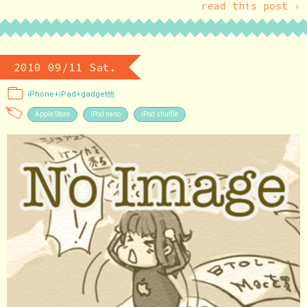
read this post ›
2010 09/11 Sat.
iPhone+iPad+gadget他
Apple Store
iPod nano
iPod shuffle