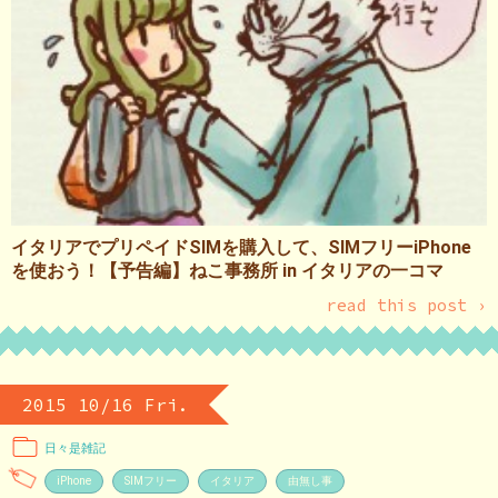
イタリアでプリペイドSIMを購入して、SIMフリーiPhone
を使おう！【予告編】ねこ事務所 in イタリアの一コマ
read this post ›
2015 10/16 Fri.
日々是雑記
iPhone
SIMフリー
イタリア
由無し事