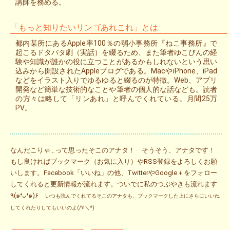
講師を務める。
「もっと知りたいリンゴあれこれ」とは
都内某所にあるApple率100％の弱小事務所『ねこ事務所』で
起こるドタバタ劇（実話）を綴るため、また筆者ゆこびんの経
験や知識が誰かの役に立つことがあるかもしれないという思い
込みから開設されたAppleブログである。MacやiPhone、iPad
などをイラスト入りでゆるゆると綴るのが特徴。Web、アプリ
開発など簡単な技術的なことや筆者の個人的な話なども。読者
の方々は略して「リンあれ」と呼んでくれている。月間25万
PV。
なんだこりゃ…って思ったそこのアナタ！ そうそう、アナタです！
もし良ければブックマーク（お気に入り）やRSS登録をよろしくお願
いします。Facebook「いいね」の他、TwitterやGoogle＋をフォロー
してくれると更新情報が流れます。ついでに私のつぶやきも流れます
٩(๑❛ᴗ❛๑)۶
いつも読んでくれてるそこのアナタも、ブックマークした上にさらにいいね
してくれたりしてもいいのよ(/∇＼*)