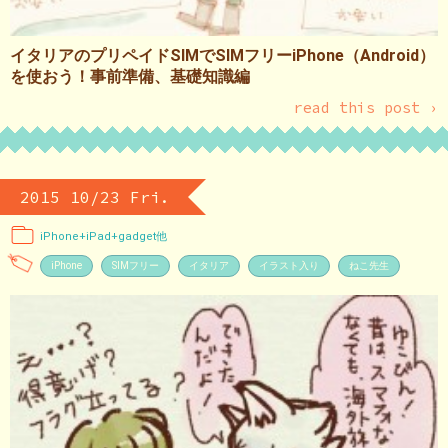
イタリアのプリペイドSIMでSIMフリーiPhone（Android）
を使おう！事前準備、基礎知識編
read this post ›
2015 10/23 Fri.
iPhone+iPad+gadget他
iPhone
SIMフリー
イタリア
イラスト入り
ねこ先生