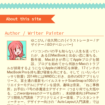
About this site
Author / Writer Painter
ゆこびん / 佐久間にの (イラストレーター / デ
ザイナー / iSOデベロッパー)
パソコンのパの字も知らない人生を送ってい
たが、ある日MacBookと出会い恋に落ちる。
数年後、Mac好きが昂じてAppleブログを開
設。ブログを始めてから何故かMacのトラブ
ルが頻発するようになりAppleの神対応を体験。17インチの
MacBook Proを持ち運び寝食を共にする。そして（いろいろバ
ッサリ割愛）2014年にはWWDCに行き、自作のiOSアプリもリ
リース。富士通の最新モバイルスキャナScanSnap ix100のク
リエイターモデルにデザインを提供。趣味は音楽。「ねこ事務
所」お手伝い1号の赤魔道士デザイナー（つまり何でも大抵や
る、このwordpressのテーマも自作）。未経験者向けiPhoneア
プリ開発入門講座「アプリクリエイター道場」アシスタントテ
ィーチャー。デザイナー向けの「Auto Layout入門講座」では