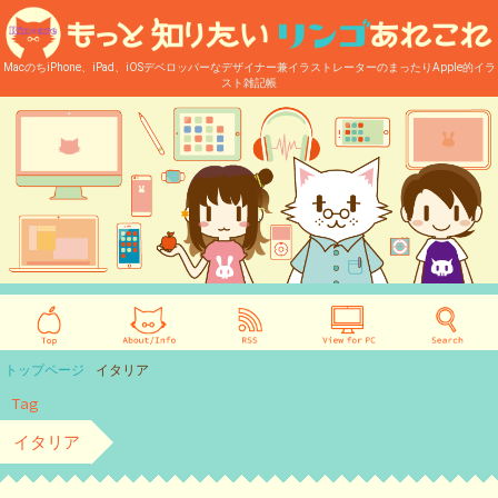
MacのちiPhone、iPad、iOSデベロッパーなデザイナー兼イラストレーターのまったりApple的イラ
スト雑記帳
トップページ
イタリア
Tag
イタリア