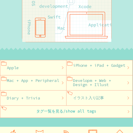
iPhone + iPad + Gadget
Apple
Mac + App + Peripheral
Developm + Web +
Design + Illust
Diary + Trivia
イラスト入り記事
タグ一覧を見る/show all tags