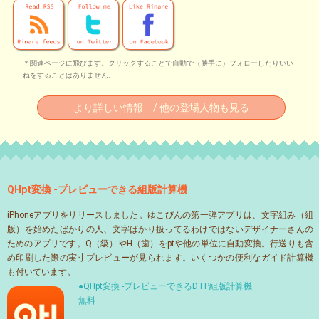
＊関連ページに飛びます。クリックすることで自動で（勝手に）フォローしたりいい
ねをすることはありません。
より詳しい情報 / 他の登場人物も見る
QHpt変換 -プレビューできる組版計算機
iPhoneアプリをリリースしました。ゆこびんの第一弾アプリは、文字組み（組
版）を始めたばかりの人、文字ばかり扱ってるわけではないデザイナーさんの
ためのアプリです。Q（級）やH（歯）をptや他の単位に自動変換。行送りも含
め印刷した際の実寸プレビューが見られます。いくつかの便利なガイド計算機
も付いています。
●QHpt変換 -プレビューできるDTP組版計算機
無料