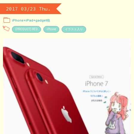
2017 03/23 Thu.
iPhone+iPad+gadget他
(PRODUCT) RED
iPhone
イラスト入り