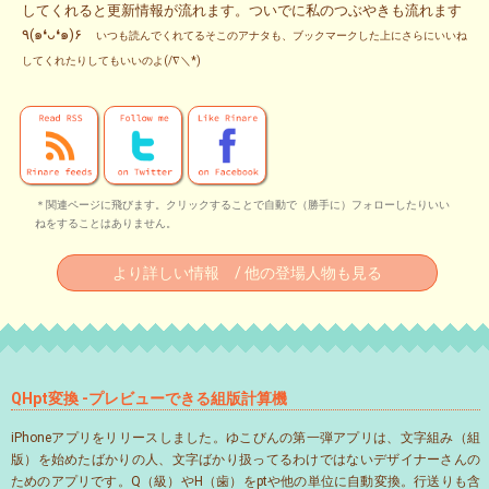
してくれると更新情報が流れます。ついでに私のつぶやきも流れます
٩(๑❛ᴗ❛๑)۶
いつも読んでくれてるそこのアナタも、ブックマークした上にさらにいいね
してくれたりしてもいいのよ(/∇＼*)
＊関連ページに飛びます。クリックすることで自動で（勝手に）フォローしたりいい
ねをすることはありません。
より詳しい情報 / 他の登場人物も見る
QHpt変換 -プレビューできる組版計算機
iPhoneアプリをリリースしました。ゆこびんの第一弾アプリは、文字組み（組
版）を始めたばかりの人、文字ばかり扱ってるわけではないデザイナーさんの
ためのアプリです。Q（級）やH（歯）をptや他の単位に自動変換。行送りも含