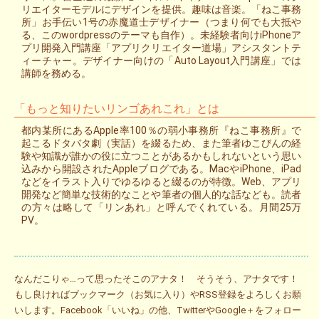
リエイターモデルにデザインを提供。趣味は音楽。「ねこ事務
所」お手伝い1号の赤魔道士デザイナー（つまり何でも大抵や
る、このwordpressのテーマも自作）。未経験者向けiPhoneア
プリ開発入門講座「アプリクリエイター道場」アシスタントテ
ィーチャー。デザイナー向けの「Auto Layout入門講座」では
講師を務める。
「もっと知りたいリンゴあれこれ」とは
都内某所にあるApple率100％の弱小事務所『ねこ事務所』で
起こるドタバタ劇（実話）を綴るため、また筆者ゆこびんの経
験や知識が誰かの役に立つことがあるかもしれないという思い
込みから開設されたAppleブログである。MacやiPhone、iPad
などをイラスト入りでゆるゆると綴るのが特徴。Web、アプリ
開発など簡単な技術的なことや筆者の個人的な話なども。読者
の方々は略して「リンあれ」と呼んでくれている。月間25万
PV。
なんだこりゃ…って思ったそこのアナタ！ そうそう、アナタです！
もし良ければブックマーク（お気に入り）やRSS登録をよろしくお願
いします。Facebook「いいね」の他、TwitterやGoogle＋をフォロー