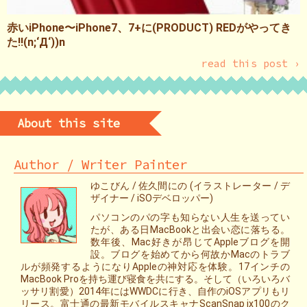
赤いiPhone〜iPhone7、7+に(PRODUCT) REDがやってき
た!!(n;‘Д‘))n
read this post ›
About this site
Author / Writer Painter
ゆこびん / 佐久間にの (イラストレーター / デ
ザイナー / iSOデベロッパー)
パソコンのパの字も知らない人生を送ってい
たが、ある日MacBookと出会い恋に落ちる。
数年後、Mac好きが昂じてAppleブログを開
設。ブログを始めてから何故かMacのトラブ
ルが頻発するようになりAppleの神対応を体験。17インチの
MacBook Proを持ち運び寝食を共にする。そして（いろいろバ
ッサリ割愛）2014年にはWWDCに行き、自作のiOSアプリもリ
リース。富士通の最新モバイルスキャナScanSnap ix100のク