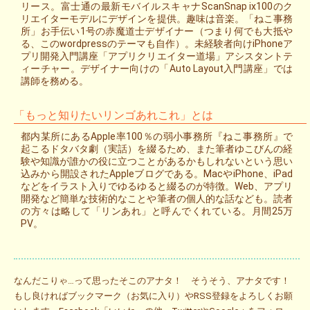
リース。富士通の最新モバイルスキャナScanSnap ix100のク
リエイターモデルにデザインを提供。趣味は音楽。「ねこ事務
所」お手伝い1号の赤魔道士デザイナー（つまり何でも大抵や
る、このwordpressのテーマも自作）。未経験者向けiPhoneア
プリ開発入門講座「アプリクリエイター道場」アシスタントテ
ィーチャー。デザイナー向けの「Auto Layout入門講座」では
講師を務める。
「もっと知りたいリンゴあれこれ」とは
都内某所にあるApple率100％の弱小事務所『ねこ事務所』で
起こるドタバタ劇（実話）を綴るため、また筆者ゆこびんの経
験や知識が誰かの役に立つことがあるかもしれないという思い
込みから開設されたAppleブログである。MacやiPhone、iPad
などをイラスト入りでゆるゆると綴るのが特徴。Web、アプリ
開発など簡単な技術的なことや筆者の個人的な話なども。読者
の方々は略して「リンあれ」と呼んでくれている。月間25万
PV。
なんだこりゃ…って思ったそこのアナタ！ そうそう、アナタです！
もし良ければブックマーク（お気に入り）やRSS登録をよろしくお願