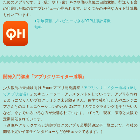
ためのアプリです。Q（級）やH（歯）をptや他の単位に自動変換。行送りも含
め印刷した際の実寸プレビューが見られます。いくつかの便利なガイド計算機
も付いています。
●QHpt変換 -プレビューできるDTP組版計算機
無料
開発入門講座「アプリクリエイター道場」
少人数制の未経験向けiPhoneアプリ開発講座「
アプリクリエイター道場（略し
てアプリ道場）
」のキュレーター・アシスタントをしています。アプリを作れ
るようになりたいプログラミング未経験者さん、独学で挫折した人やエンジニ
アさんとのコミュニケーションのためiOSアプリのプログラミングを学びたい人
など、今までいろいろな方が受講されています。ヽ('ヮ'*)ゝ現在、東京と大阪で
定期開催されています。
（画像をクリックすると講師ブログのアプリ道場関連記事一覧にとび、今後の
開講予定や卒業生インタビューなどがチェックできます。）