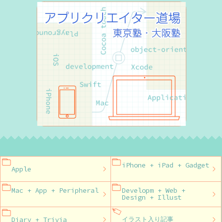
iPhone + iPad + Gadget
Apple
Mac + App + Peripheral
Developm + Web +
Design + Illust
Diary + Trivia
イラスト入り記事