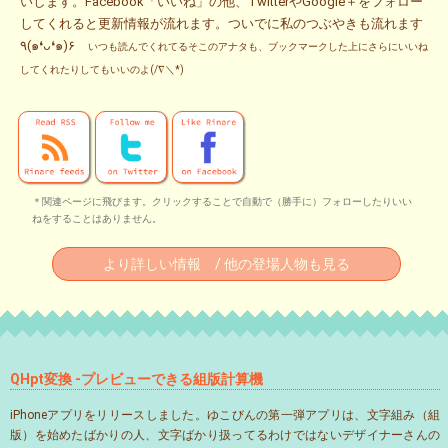
いします。Facebook「いいね」の他、TwitterやGoogle＋をフォロー
してくれると更新情報が流れます。ついでに私のつぶやきも流れます
٩(๑❛ᴗ❛๑)۶
いつも読んでくれてるそこのアナタも、ブックマークした上にさらにいいね
してくれたりしてもいいのよ(/∇＼*)
＊関連ページに飛びます。クリックすることで自動で（勝手に）フォローしたりいい
ねをすることはありません。
より詳しい情報 / 他の登場人物も見る
QHpt変換 -プレビューできる組版計算機
iPhoneアプリをリリースしました。ゆこびんの第一弾アプリは、文字組み（組
版）を始めたばかりの人、文字ばかり扱ってるわけではないデザイナーさんの