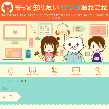
MacのちiPhone、iPad、iOSデベロッパーなデザイナー兼イラストレーターのまったりApple的イラ
スト雑記帳
トップページ
Wi-Fi
Tag
Wi-Fi