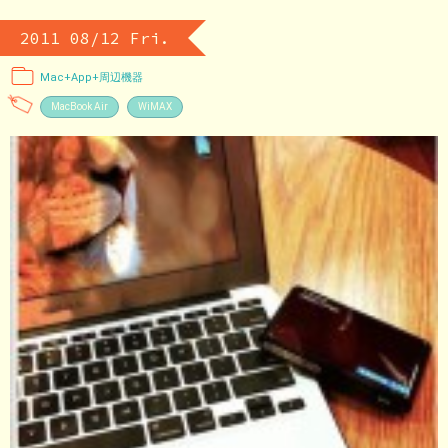
2011 08/12 Fri.
Mac+App+周辺機器
MacBook Air
WiMAX