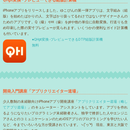
iPhoneアプリをリリースしました。ゆこびんの第一弾アプリは、文字組み（組
版）を始めたばかりの人、文字ばかり扱ってるわけではないデザイナーさんの
ためのアプリです。Q（級）やH（歯）をptや他の単位に自動変換。行送りも含
め印刷した際の実寸プレビューが見られます。いくつかの便利なガイド計算機
も付いています。
●QHpt変換 -プレビューできるDTP組版計算機
無料
開発入門講座「アプリクリエイター道場」
少人数制の未経験向けiPhoneアプリ開発講座「
アプリクリエイター道場（略し
てアプリ道場）
」のキュレーター・アシスタントをしています。アプリを作れ
るようになりたいプログラミング未経験者さん、独学で挫折した人やエンジニ
アさんとのコミュニケーションのためiOSアプリのプログラミングを学びたい人
など、今までいろいろな方が受講されています。ヽ('ヮ'*)ゝ現在、東京と大阪で