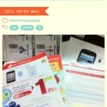
2011 08/03 Wed.
iPhone+iPad+gadget他
LTE
WiMAX
Xi