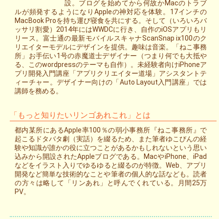
設。ブログを始めてから何故かMacのトラブ
ルが頻発するようになりAppleの神対応を体験。17インチの
MacBook Proを持ち運び寝食を共にする。そして（いろいろバ
ッサリ割愛）2014年にはWWDCに行き、自作のiOSアプリもリ
リース。富士通の最新モバイルスキャナScanSnap ix100のク
リエイターモデルにデザインを提供。趣味は音楽。「ねこ事務
所」お手伝い1号の赤魔道士デザイナー（つまり何でも大抵や
る、このwordpressのテーマも自作）。未経験者向けiPhoneア
プリ開発入門講座「アプリクリエイター道場」アシスタントテ
ィーチャー。デザイナー向けの「Auto Layout入門講座」では
講師を務める。
「もっと知りたいリンゴあれこれ」とは
都内某所にあるApple率100％の弱小事務所『ねこ事務所』で
起こるドタバタ劇（実話）を綴るため、また筆者ゆこびんの経
験や知識が誰かの役に立つことがあるかもしれないという思い
込みから開設されたAppleブログである。MacやiPhone、iPad
などをイラスト入りでゆるゆると綴るのが特徴。Web、アプリ
開発など簡単な技術的なことや筆者の個人的な話なども。読者
の方々は略して「リンあれ」と呼んでくれている。月間25万
PV。