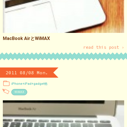
MacBook AirとWiMAX
read this post ›
2011 08/08 Mon.
iPhone+iPad+gadget他
WiMAX