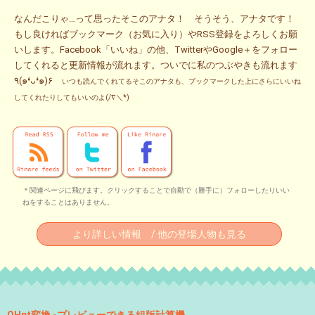
なんだこりゃ…って思ったそこのアナタ！ そうそう、アナタです！
もし良ければブックマーク（お気に入り）やRSS登録をよろしくお願
いします。Facebook「いいね」の他、TwitterやGoogle＋をフォロー
してくれると更新情報が流れます。ついでに私のつぶやきも流れます
٩(๑❛ᴗ❛๑)۶
いつも読んでくれてるそこのアナタも、ブックマークした上にさらにいいね
してくれたりしてもいいのよ(/∇＼*)
＊関連ページに飛びます。クリックすることで自動で（勝手に）フォローしたりいい
ねをすることはありません。
より詳しい情報 / 他の登場人物も見る
QHpt変換 -プレビューできる組版計算機