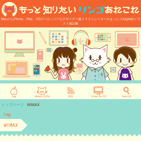
MacのちiPhone、iPad、iOSデベロッパーなデザイナー兼イラストレーターのまったりApple的イラ
スト雑記帳
トップページ
WiMAX
Tag
WiMAX