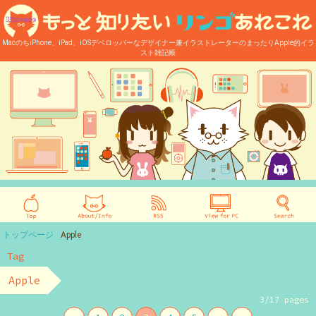
MacのちiPhone、iPad、iOSデベロッパーなデザイナー兼イラストレーターのまったりApple的イラ
スト雑記帳
トップページ
Apple
Tag
Apple
3/17 pages