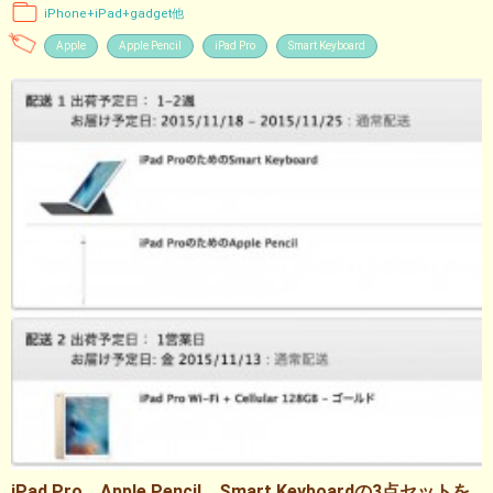
iPhone+iPad+gadget他
Apple
Apple Pencil
iPad Pro
Smart Keyboard
iPad Pro、Apple Pencil、Smart Keyboardの3点セットを