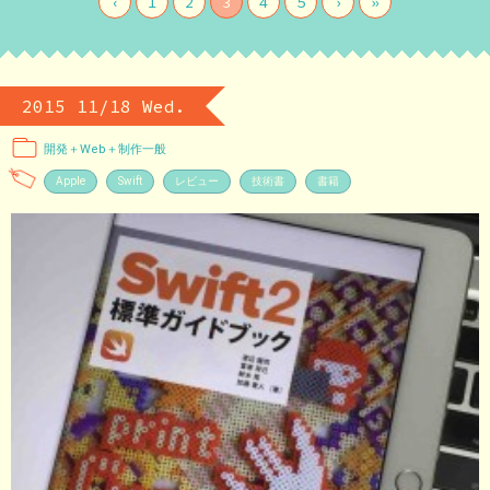
‹
1
2
3
4
5
›
»
2015 11/18 Wed.
開発＋Web＋制作一般
Apple
Swift
レビュー
技術書
書籍