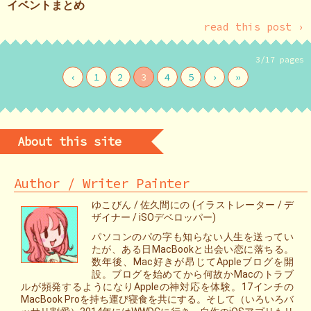
イベントまとめ
read this post ›
3/17 pages
‹
1
2
3
4
5
›
»
About this site
Author / Writer Painter
ゆこびん / 佐久間にの (イラストレーター / デ
ザイナー / iSOデベロッパー)
パソコンのパの字も知らない人生を送ってい
たが、ある日MacBookと出会い恋に落ちる。
数年後、Mac好きが昂じてAppleブログを開
設。ブログを始めてから何故かMacのトラブ
ルが頻発するようになりAppleの神対応を体験。17インチの
MacBook Proを持ち運び寝食を共にする。そして（いろいろバ