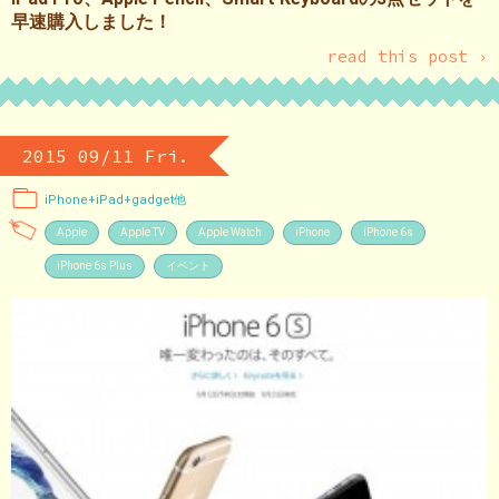
早速購入しました！
read this post ›
2015 09/11 Fri.
iPhone+iPad+gadget他
Apple
Apple TV
Apple Watch
iPhone
iPhone 6s
iPhone 6s Plus
イベント