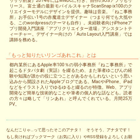
ッサリ割愛）2014年にはWWDCに行き、自作のiOSアプリもリ
リース。富士通の最新モバイルスキャナScanSnap ix100のク
リエイターモデルにデザインを提供。趣味は音楽。「ねこ事務
所」お手伝い1号の赤魔道士デザイナー（つまり何でも大抵や
る、このwordpressのテーマも自作）。未経験者向けiPhoneア
プリ開発入門講座「アプリクリエイター道場」アシスタントテ
ィーチャー。デザイナー向けの「Auto Layout入門講座」では
講師を務める。
「もっと知りたいリンゴあれこれ」とは
都内某所にあるApple率100％の弱小事務所『ねこ事務所』で
起こるドタバタ劇（実話）を綴るため、また筆者ゆこびんの経
験や知識が誰かの役に立つことがあるかもしれないという思い
込みから開設されたAppleブログである。MacやiPhone、iPad
などをイラスト入りでゆるゆると綴るのが特徴。Web、アプリ
開発など簡単な技術的なことや筆者の個人的な話なども。読者
の方々は略して「リンあれ」と呼んでくれている。月間25万
PV。
なんだこりゃ…って思ったそこのアナタ！ そうそう、アナタです！
もし良ければブックマーク（お気に入り）やRSS登録をよろしくお願