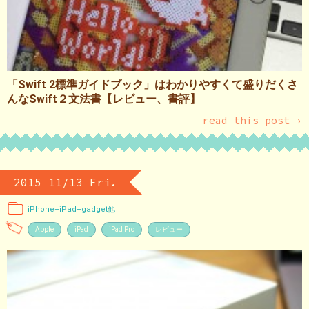
「Swift 2標準ガイドブック」はわかりやすくて盛りだくさ
んなSwift２文法書【レビュー、書評】
read this post ›
2015 11/13 Fri.
iPhone+iPad+gadget他
Apple
iPad
iPad Pro
レビュー