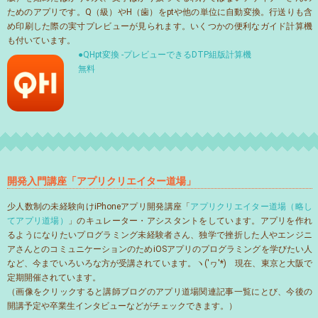
ためのアプリです。Q（級）やH（歯）をptや他の単位に自動変換。行送りも含
め印刷した際の実寸プレビューが見られます。いくつかの便利なガイド計算機
も付いています。
●QHpt変換 -プレビューできるDTP組版計算機
無料
開発入門講座「アプリクリエイター道場」
少人数制の未経験向けiPhoneアプリ開発講座「
アプリクリエイター道場（略し
てアプリ道場）
」のキュレーター・アシスタントをしています。アプリを作れ
るようになりたいプログラミング未経験者さん、独学で挫折した人やエンジニ
アさんとのコミュニケーションのためiOSアプリのプログラミングを学びたい人
など、今までいろいろな方が受講されています。ヽ('ヮ'*)ゝ現在、東京と大阪で
定期開催されています。
（画像をクリックすると講師ブログのアプリ道場関連記事一覧にとび、今後の
開講予定や卒業生インタビューなどがチェックできます。）