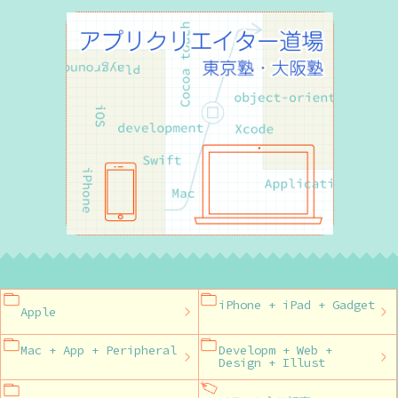
iPhone + iPad + Gadget
Apple
Mac + App + Peripheral
Developm + Web +
Design + Illust