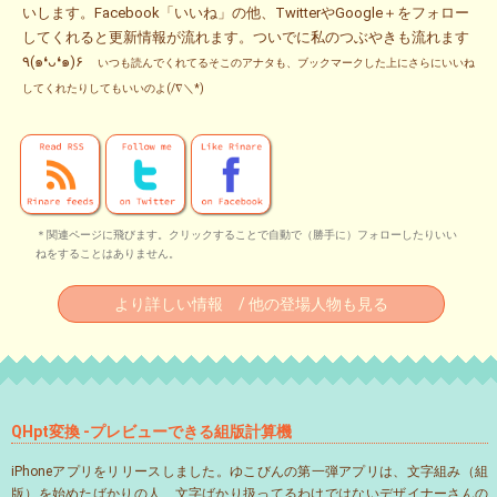
いします。Facebook「いいね」の他、TwitterやGoogle＋をフォロー
してくれると更新情報が流れます。ついでに私のつぶやきも流れます
٩(๑❛ᴗ❛๑)۶
いつも読んでくれてるそこのアナタも、ブックマークした上にさらにいいね
してくれたりしてもいいのよ(/∇＼*)
＊関連ページに飛びます。クリックすることで自動で（勝手に）フォローしたりいい
ねをすることはありません。
より詳しい情報 / 他の登場人物も見る
QHpt変換 -プレビューできる組版計算機
iPhoneアプリをリリースしました。ゆこびんの第一弾アプリは、文字組み（組
版）を始めたばかりの人、文字ばかり扱ってるわけではないデザイナーさんの