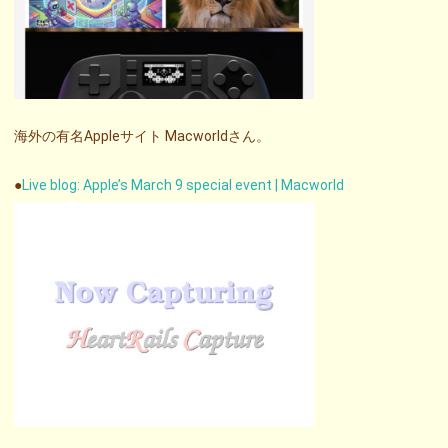
海外の有名Appleサイト Macworldさん。
●
Live blog: Apple’s March 9 special event | Macworld