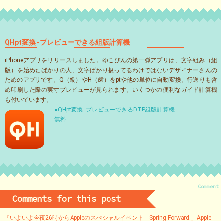
QHpt変換 -プレビューできる組版計算機
iPhoneアプリをリリースしました。ゆこびんの第一弾アプリは、文字組み（組
版）を始めたばかりの人、文字ばかり扱ってるわけではないデザイナーさんの
ためのアプリです。Q（級）やH（歯）をptや他の単位に自動変換。行送りも含
め印刷した際の実寸プレビューが見られます。いくつかの便利なガイド計算機
も付いています。
●QHpt変換 -プレビューできるDTP組版計算機
無料
Comment
Comments for this post
『いよいよ今夜26時からAppleのスぺシャルイベント「Spring Forward.」Apple