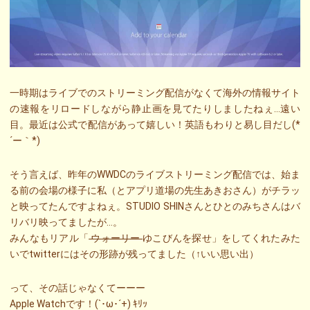
一時期はライブでのストリーミング配信がなくて海外の情報サイト
の速報をリロードしながら静止画を見てたりしましたねぇ…遠い
目。最近は公式で配信があって嬉しい！英語もわりと易し目だし(*
´ー｀*)
そう言えば、昨年のWWDCのライブストリーミング配信では、始ま
る前の会場の様子に私（とアプリ道場の先生あきおさん）がチラッ
と映ってたんですよねぇ。STUDIO SHINさんとひとのみちさんはバ
リバリ映ってましたが…。
みんなもリアル「
ウォーリー
ゆこびんを探せ」をしてくれたみた
いでtwitterにはその形跡が残ってました（↑いい思い出）
って、その話じゃなくてーーー
Apple Watchです！(`･ω･´+) ｷﾘｯ