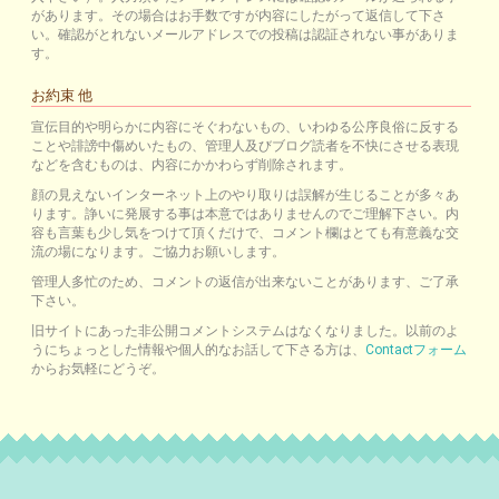
があります。その場合はお手数ですが内容にしたがって返信して下さ
い。確認がとれないメールアドレスでの投稿は認証されない事がありま
す。
お約束 他
宣伝目的や明らかに内容にそぐわないもの、いわゆる公序良俗に反する
ことや誹謗中傷めいたもの、管理人及びブログ読者を不快にさせる表現
などを含むものは、内容にかかわらず削除されます。
顔の見えないインターネット上のやり取りは誤解が生じることが多々あ
ります。諍いに発展する事は本意ではありませんのでご理解下さい。内
容も言葉も少し気をつけて頂くだけで、コメント欄はとても有意義な交
流の場になります。ご協力お願いします。
管理人多忙のため、コメントの返信が出来ないことがあります、ご了承
下さい。
旧サイトにあった非公開コメントシステムはなくなりました。以前のよ
うにちょっとした情報や個人的なお話して下さる方は、
Contactフォーム
からお気軽にどうぞ。