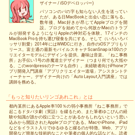
ザイナー / iSOデベロッパー)
パソコンのパの字も知らない人生を送ってい
たが、ある日MacBookと出会い恋に落ちる。
数年後、Mac好きが昂じてAppleブログを開
設。ブログを始めてから何故かMacのトラブ
ルが頻発するようになりAppleの神対応を体験。17インチの
MacBook Proを持ち運び寝食を共にする。そして（いろいろバ
ッサリ割愛）2014年にはWWDCに行き、自作のiOSアプリもリ
リース。富士通の最新モバイルスキャナScanSnap ix100のク
リエイターモデルにデザインを提供。趣味は音楽。「ねこ事務
所」お手伝い1号の赤魔道士デザイナー（つまり何でも大抵や
る、このwordpressのテーマも自作）。未経験者向けiPhoneア
プリ開発入門講座「アプリクリエイター道場」アシスタントテ
ィーチャー。デザイナー向けの「Auto Layout入門講座」では
講師を務める。
「もっと知りたいリンゴあれこれ」とは
都内某所にあるApple率100％の弱小事務所『ねこ事務所』で
起こるドタバタ劇（実話）を綴るため、また筆者ゆこびんの経
験や知識が誰かの役に立つことがあるかもしれないという思い
込みから開設されたAppleブログである。MacやiPhone、iPad
などをイラスト入りでゆるゆると綴るのが特徴。Web、アプリ
開発など簡単な技術的なことや筆者の個人的な話なども。読者