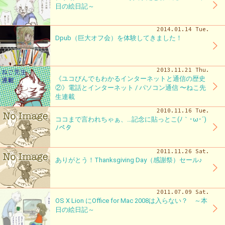
日の絵日記～
2014.01.14 Tue.
Dpub（巨大オフ会）を体験してきました！
2013.11.21 Thu.
《ユコびんでもわかるインターネットと通信の歴史
②》電話とインターネット / パソコン通信 〜ねこ先
生連載
2010.11.16 Tue.
ココまで言われちゃぁ、…記念に貼っとこ(ﾉ｀･ω･´)
ﾉペタ
2011.11.26 Sat.
ありがとう！Thanksgiving Day（感謝祭）セール♪
2011.07.09 Sat.
OS X Lion にOffice for Mac 2008は入らない？ ～本
日の絵日記～