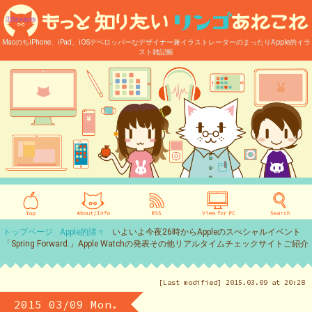
MacのちiPhone、iPad、iOSデベロッパーなデザイナー兼イラストレーターのまったりApple的イラ
スト雑記帳
トップページ
Apple的諸々
いよいよ今夜26時からAppleのスぺシャルイベント
「Spring Forward.」Apple Watchの発表その他リアルタイムチェックサイトご紹介
[Last modified] 2015.03.09 at 20:28
2015 03/09 Mon.