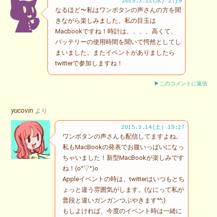
2015.3.11(水) 2:19
なるほど〜私はワンボタンの声さんの方を聞
きながら楽しみました。私の目玉は
Macbookですね！時計は、、、、高くて、
バッテリーの使用時間を聞いて愕然としてし
まいました。またイベントがありましたら
twitterで参加しますね！
▶このコメントに返信
yucovin
より
2015.3.14(土) 19:27
ワンボタンの声さんも配信してますよね。
私もMacBookの発表でお腹いっぱいになっ
ちゃいました！新型MacBookが楽しみです
ね！(o°▽°)o
Appleイベントの時は、twitterはいつもとち
ょっと違う雰囲気がします。(なにって私が
普段と違いガンガンつぶやきます^^;)
もしよければ、今度のイベント時は一緒に