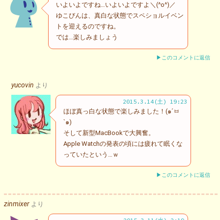
いよいよですね…いよいよですよ＼(^o^)／
ゆこびんは、真白な状態でスペショルイベン
トを迎えるのですね。
では…楽しみましょう
▶このコメントに返信
yucovin
より
2015.3.14(土) 19:23
ほぼ真っ白な状態で楽しみました！(๑´ㅂ
`๑)
そして新型MacBookで大興奮。
Apple Watchの発表の頃には疲れて眠くな
っていたという…ｗ
▶このコメントに返信
zinmixer
より