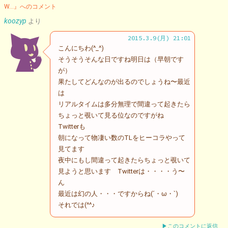
W…』へのコメント
koozyp
より
2015.3.9(月) 21:01
こんにちわ(^_^)
そうそうそんな日ですね明日は（早朝です
が）
果たしてどんなのが出るのでしょうね〜最近
は
リアルタイムは多分無理で間違って起きたら
ちょっと覗いて見る位なのですがね
Twitterも
朝になって物凄い数のTLをヒーコラやって
見てます
夜中にもし間違って起きたらちょっと覗いて
見ようと思います Twitterは・・・・う〜
ん
最近は幻の人・・・ですからね(´・ω・`)
それでは(^^♪
▶このコメントに返信