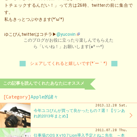
トチェックするんだい！」って方は26時、twitterの前に集合で
す。
私もきっとつぶやきます(*’ω’*)
ゆこびんtwitterはコチラ▶
@yucovin
このブログがお役に立ったり楽しんでもらえた
ら「いいね！」お願いします(๑⁰ 〰⁰)
シェアしてくれると嬉しいです(*´ー｀*)
この記事を読んでくれたあなたにオススメ
[Category]
Apple的諸々
2013.12.28 Sat.
今年ユコびんが買って良かったもの７選！【リンあ
れ的2013年まとめ】
2011.07.28 Thu.
仕事場のOS X v10.7 Lion導入予定とねこ先生 ～本