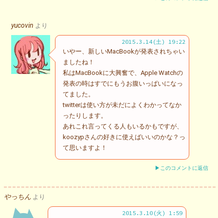
yucovin
より
2015.3.14(土) 19:22
いやー、新しいMacBookが発表されちゃい
ましたね！
私はMacBookに大興奮で、Apple Watchの
発表の時はすでにもうお腹いっぱいになっ
てました。
twitterは使い方が未だによくわかってなか
ったりします。
あれこれ言ってくる人もいるかもですが、
koozypさんの好きに使えばいいのかな？っ
て思いますよ！
▶このコメントに返信
やっちん
より
2015.3.10(火) 1:59