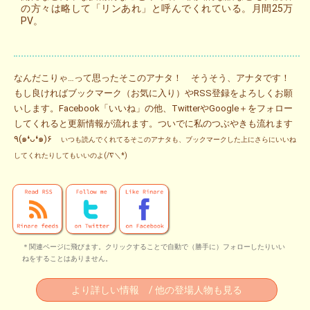
の方々は略して「リンあれ」と呼んでくれている。月間25万
PV。
なんだこりゃ…って思ったそこのアナタ！ そうそう、アナタです！
もし良ければブックマーク（お気に入り）やRSS登録をよろしくお願
いします。Facebook「いいね」の他、TwitterやGoogle＋をフォロー
してくれると更新情報が流れます。ついでに私のつぶやきも流れます
٩(๑❛ᴗ❛๑)۶
いつも読んでくれてるそこのアナタも、ブックマークした上にさらにいいね
してくれたりしてもいいのよ(/∇＼*)
＊関連ページに飛びます。クリックすることで自動で（勝手に）フォローしたりいい
ねをすることはありません。
より詳しい情報 / 他の登場人物も見る