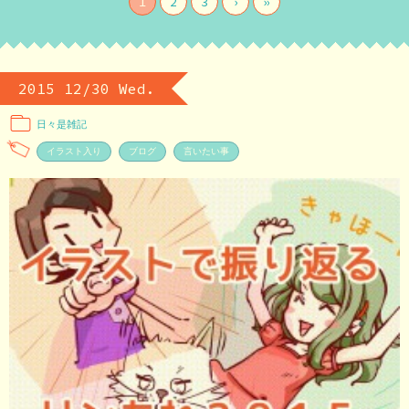
1
2
3
›
»
2015 12/30 Wed.
日々是雑記
イラスト入り
ブログ
言いたい事