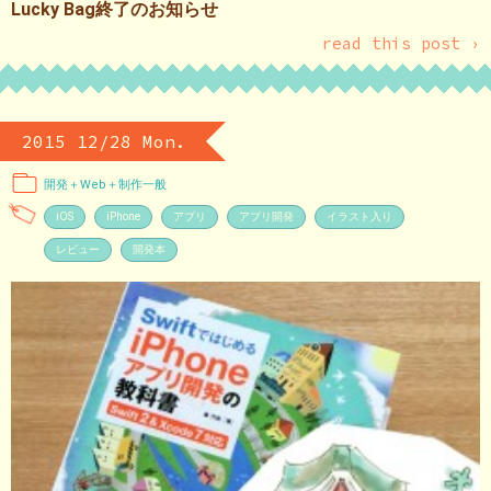
Lucky Bag終了のお知らせ
read this post ›
2015 12/28 Mon.
開発＋Web＋制作一般
iOS
iPhone
アプリ
アプリ開発
イラスト入り
レビュー
開発本