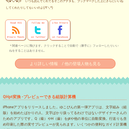
٩(๑❛ᴗ❛๑)۶
いつも読んでくれてるそこのアナタも、ブックマークした上にさらにいいね
してくれたりしてもいいのよ(/∇＼*)
＊関連ページに飛びます。クリックすることで自動で（勝手に）フォローしたりいい
ねをすることはありません。
より詳しい情報 / 他の登場人物も見る
QHpt変換 -プレビューできる組版計算機
iPhoneアプリをリリースしました。ゆこびんの第一弾アプリは、文字組み（組
版）を始めたばかりの人、文字ばかり扱ってるわけではないデザイナーさんの
ためのアプリです。Q（級）やH（歯）をptや他の単位に自動変換。行送りも含
め印刷した際の実寸プレビューが見られます。いくつかの便利なガイド計算機