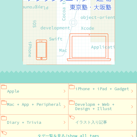
iPhone + iPad + Gadget
Apple
Mac + App + Peripheral
Developm + Web +
Design + Illust
Diary + Trivia
イラスト入り記事
タグ一覧を見る/show all tags