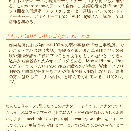
所」お手伝い1号の赤魔道士デザイナー（つまり何でも大抵や
る、このwordpressのテーマも自作）。未経験者向けiPhoneア
プリ開発入門講座「アプリクリエイター道場」アシスタントテ
ィーチャー。デザイナー向けの「Auto Layout入門講座」では
講師を務める。
「もっと知りたいリンゴあれこれ」とは
都内某所にあるApple率100％の弱小事務所『ねこ事務所』で
起こるドタバタ劇（実話）を綴るため、また筆者ゆこびんの経
験や知識が誰かの役に立つことがあるかもしれないという思い
込みから開設されたAppleブログである。MacやiPhone、iPad
などをイラスト入りでゆるゆると綴るのが特徴。Web、アプリ
開発など簡単な技術的なことや筆者の個人的な話なども。読者
の方々は略して「リンあれ」と呼んでくれている。月間25万
PV。
なんだこりゃ…って思ったそこのアナタ！ そうそう、アナタです！
もし良ければブックマーク（お気に入り）やRSS登録をよろしくお願
いします。Facebook「いいね」の他、TwitterやGoogle＋をフォロー
してくれると更新情報が流れます。ついでに私のつぶやきも流れます