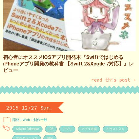
初心者にオススメiOSアプリ開発本『Swiftではじめる
iPhoneアプリ開発の教科書 【Swift 2&Xcode 7対応】』レ
ビュー
read this post ›
2015 12/27 Sun.
開発＋Web＋制作一般
Advent Calendar
iOS
アプリ
アプリ道場
イラスト入り
プログラミング
開発