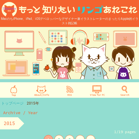
MacのちiPhone、iPad、iOSデベロッパーなデザイナー兼イラストレーターのまったりApple的イラ
スト雑記帳
トップページ
2015年
Archive / Year
2015
1/19 pages