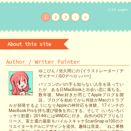
1/19 pages
1
2
3
›
»
About this site
Author / Writer Painter
ゆこびん / 佐久間にの (イラストレーター / デ
ザイナー / iSOデベロッパー)
パソコンのパの字も知らない人生を送ってい
たが、ある日MacBookと出会い恋に落ちる。
数年後、Mac好きが昂じてAppleブログを開
設。ブログを始めてから何故かMacのトラブ
ルが頻発するようになりAppleの神対応を体験。17インチの
MacBook Proを持ち運び寝食を共にする。そして（いろいろバ
ッサリ割愛）2014年にはWWDCに行き、自作のiOSアプリもリ
リース。富士通の最新モバイルスキャナScanSnap ix100のク
リエイターモデルにデザインを提供。趣味は音楽。「ねこ事務