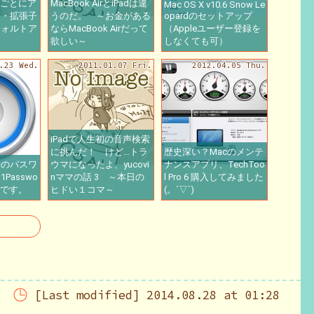
子ごとにア
MacBook AirとiPadは違
Mac OS X v10.6 Snow Le
る・拡張子
うのだ。 ～お金がある
opardのセットアップ
フォルトア
ならMacBook Airだって
（Appleユーザー登録を
る
欲しい～
しなくても可）
.23 Wed.
2011.01.07 Fri.
2012.04.05 Thu.
iPadで人生初の音声検索
に挑んだ！ けど…トラ
歴史深い？Macのメンテ
携のパスワ
ウマになったよ、yucovi
ナンスアプリ、TechToo
Passwo
nママの話 3 ～本日の
l Pro 6 購入してみました
ルです。
ヒドい１コマ～
(。´▽`)
[Last modified] 2014.08.28 at 01:28