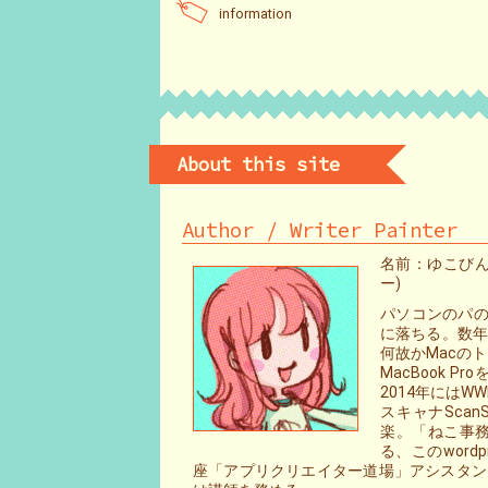
information
About this site
Author / Writer Painter
名前：ゆこびん 
ー)
パソコンのパの
に落ちる。数年
何故かMacの
MacBook
2014年には
スキャナScan
楽。「ねこ事
る、このword
座「アプリクリエイター道場」アシスタントテ