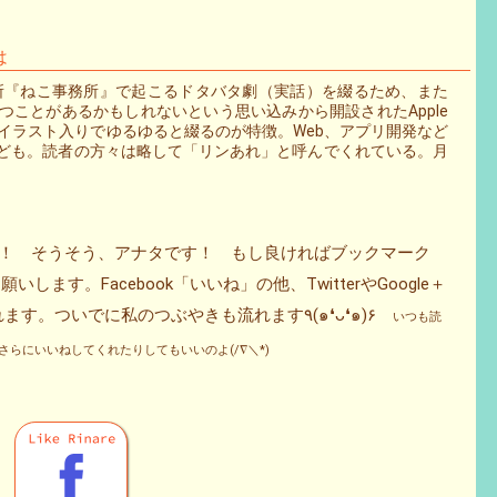
は
事務所『ねこ事務所』で起こるドタバタ劇（実話）を綴るため、また
ことがあるかもしれないという思い込みから開設されたApple
などをイラスト入りでゆるゆると綴るのが特徴。Web、アプリ開発など
ども。読者の方々は略して「リンあれ」と呼んでくれている。月
タ！ そうそう、アナタです！ もし良ければブックマーク
ます。Facebook「いいね」の他、TwitterやGoogle＋
をフォローしてくれると更新情報が流れます。ついでに私のつぶやきも流れます٩(๑❛ᴗ❛๑)۶
いつも読
らにいいねしてくれたりしてもいいのよ(/∇＼*)