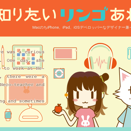
MacのちiPhone、iPad、iOSデベロッパーなデザイナ