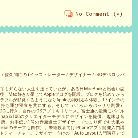
No Comment (*)
/ 佐久間にの (イラストレーター / デザイナー / iSOデベロッパ
字も知らない人生を送っていたが、ある日MacBookと出会い恋
後、Mac好きが昂じてAppleブログを開設。ブログを始めてから
トラブルが頻発するようになりAppleの神対応を体験。17インチの
 Proを持ち運び寝食を共にする。そして（いろいろバッサリ割愛）
WWDCに行き、自作のiOSアプリもリリース。富士通の最新モバイル
Snap ix100のクリエイターモデルにデザインを提供。趣味は音
務所」お手伝い1号の赤魔道士デザイナー（つまり何でも大抵や
pressのテーマも自作）。未経験者向けiPhoneアプリ開発入門講
ィーチャー。デザイナー向けの「Auto Layout入門講座」で