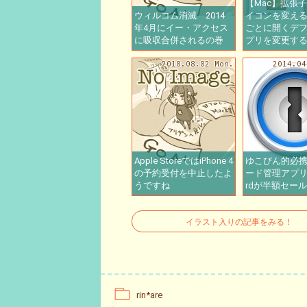
【Mac】拡張
ウィルコム消滅 2014
イコンを変え
年4月にイー・アクセス
ごとに開くデ
に吸収合併されるの巻
プリを変更す
2010.08.02 Mon.
2014.04
Apple StoreではiPhone 4
ゆこびん的必
の予約受付を中止したよ
ード管理アプリ1
うですね
rdが半額セー
イラスト入りの記事をみる！
rin*are