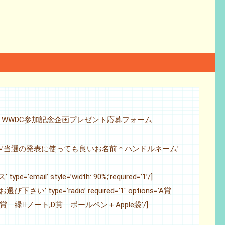
 WWDC参加記念企画プレゼント応募フォーム
field label=’当選の発表に使っても良いお名前＊ハンドルネーム’
pe=’email’ style=’width: 90%;’required=’1’/]
お選び下さい’ type=’radio’ required=’1′ options=’A賞
C賞 緑ノート,D賞 ボールペン＋Apple袋’/]