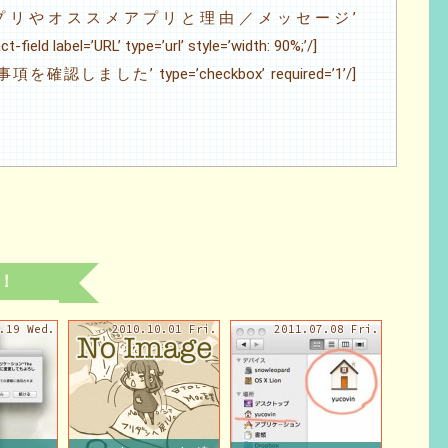
el=’好きなアプリやオススメアプリと理由／メッセージ’
t-field label=’URL’ type=’url’ style=’width: 90%;’/]
意事項を確認しました’ type=’checkbox’ required=’1’/]
！
.19 Wed.
2010.10.01 Fri.
2011.07.08 Fri.