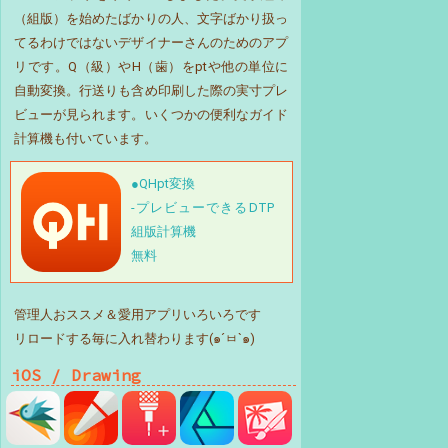
（組版）を始めたばかりの人、文字ばかり扱っ
てるわけではないデザイナーさんのためのアプ
リです。Q（級）やH（歯）をptや他の単位に
自動変換。行送りも含め印刷した際の実寸プレ
ビューが見られます。いくつかの便利なガイド
計算機も付いています。
●QHpt変換
-プレビューできるDTP
組版計算機
無料
管理人おススメ＆愛用アプリいろいろです
リロードする毎に入れ替わります(๑´ㅂ`๑)
iOS / Drawing