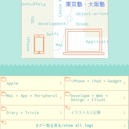
iPhone + iPad + Gadget
Apple
Mac + App + Peripheral
Developm + Web +
Design + Illust
Diary + Trivia
イラスト入り記事
タグ一覧を見る/show all tags