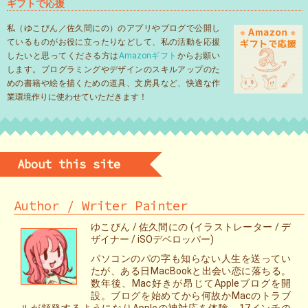
ギフトで応援
私（ゆこびん／佐久間にの）のアプリやブログで公開し
ているものがお役に立ったりなどして、私の活動を応援
したいと思ってくださる方は
Amazonギフト
からお願い
します。プログラミングやデザインのスキルアップのた
めの書籍や絵を描くための道具、文房具など、快適な作
業環境作りに使わせていただきます！
About this site
Author / Writer Painter
ゆこびん / 佐久間にの (イラストレーター / デ
ザイナー / iSOデベロッパー)
パソコンのパの字も知らない人生を送ってい
たが、ある日MacBookと出会い恋に落ちる。
数年後、Mac好きが昂じてAppleブログを開
設。ブログを始めてから何故かMacのトラブ