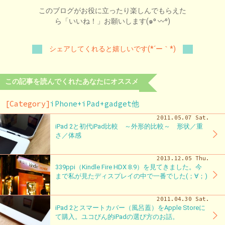
このブログがお役に立ったり楽しんでもらえた
ら「いいね！」お願いします(๑⁰ 〰⁰)
シェアしてくれると嬉しいです(*´ー｀*)
この記事を読んでくれたあなたにオススメ
[Category]
iPhone+iPad+gadget他
2011.05.07 Sat.
iPad 2と初代iPad比較 ～外形的比較～ 形状／重
さ／体感
2013.12.05 Thu.
339ppi（Kindle Fire HDX 8.9）を見てきました。今
まで私が見たディスプレイの中で一番でした(；∀；)
2011.04.30 Sat.
iPad 2とスマートカバー（風呂蓋）をApple Storeに
て購入。ユコびん的iPadの選び方のお話。