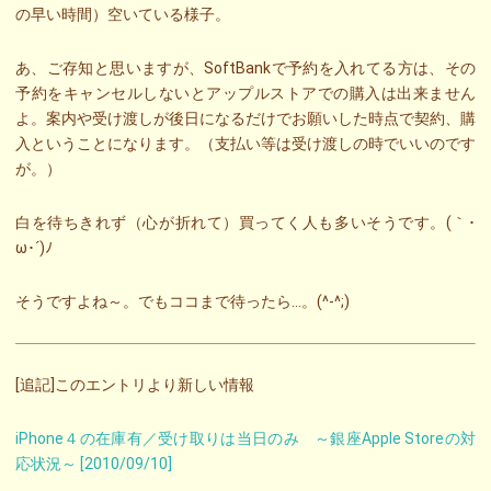
の早い時間）空いている様子。
あ、ご存知と思いますが、SoftBankで予約を入れてる方は、その
予約をキャンセルしないとアップルストアでの購入は出来ません
よ。案内や受け渡しが後日になるだけでお願いした時点で契約、購
入ということになります。（支払い等は受け渡しの時でいいのです
が。）
白を待ちきれず（心が折れて）買ってく人も多いそうです。(｀･
ω･´)ﾉ
そうですよね～。でもココまで待ったら…。(^-^;)
[追記]このエントリより新しい情報
iPhone４の在庫有／受け取りは当日のみ ～銀座Apple Storeの対
応状況～ [2010/09/10]