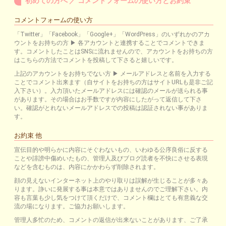
初めての方へ ／ コメントフォームの使い方とお約束
コメントフォームの使い方
「Twitter」「Facebook」「Google+」「WordPress」のいずれかのアカ
ウントをお持ちの方 ▶ 各アカウントと連携することでコメントできま
す。コメントしたことはSNSに流れませんので、アカウントをお持ちの方
はこちらの方法でコメントを投稿して下さると嬉しいです。
上記のアカウントをお持ちでない方 ▶ メールアドレスと名前を入力する
ことでコメント出来ます（自サイトをお持ちの方はサイトURLも是非ご記
入下さい）。入力頂いたメールアドレスには確認のメールが送られる事
があります。その場合はお手数ですが内容にしたがって返信して下さ
い。確認がとれないメールアドレスでの投稿は認証されない事がありま
す。
お約束 他
宣伝目的や明らかに内容にそぐわないもの、いわゆる公序良俗に反する
ことや誹謗中傷めいたもの、管理人及びブログ読者を不快にさせる表現
などを含むものは、内容にかかわらず削除されます。
顔の見えないインターネット上のやり取りは誤解が生じることが多々あ
ります。諍いに発展する事は本意ではありませんのでご理解下さい。内
容も言葉も少し気をつけて頂くだけで、コメント欄はとても有意義な交
流の場になります。ご協力お願いします。
管理人多忙のため、コメントの返信が出来ないことがあります、ご了承