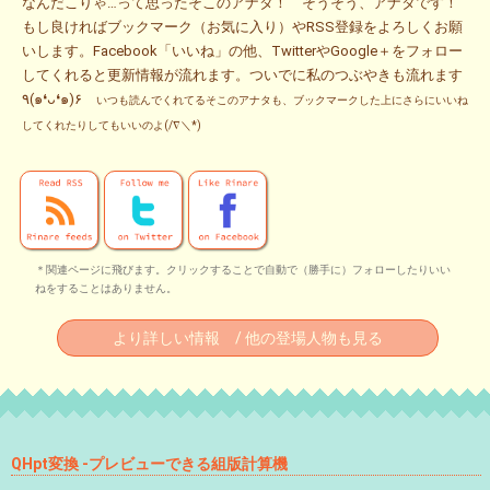
なんだこりゃ…って思ったそこのアナタ！ そうそう、アナタです！
もし良ければブックマーク（お気に入り）やRSS登録をよろしくお願
いします。Facebook「いいね」の他、TwitterやGoogle＋をフォロー
してくれると更新情報が流れます。ついでに私のつぶやきも流れます
٩(๑❛ᴗ❛๑)۶
いつも読んでくれてるそこのアナタも、ブックマークした上にさらにいいね
してくれたりしてもいいのよ(/∇＼*)
＊関連ページに飛びます。クリックすることで自動で（勝手に）フォローしたりいい
ねをすることはありません。
より詳しい情報 / 他の登場人物も見る
QHpt変換 -プレビューできる組版計算機