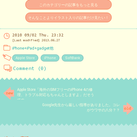
このカテゴリーの記事をもっと見る
そんなことよりイラスト入りの記事だけ見たい！
2010 09/02 Thu. 23:32
[Last modified] 2013.06.27
iPhone+iPad+gadget他
Apple Store
iPhone
SoftBank
Comment (0)
Apple Store「海外のSIMフリーのiPhone 4の修
理、トラブル対応もちゃんとしますよ」だそう
です
Google先生から厳しい指導がありました。コレ
がウワサの八分？？