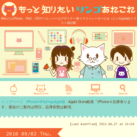
MacのちiPhone、iPad、iOSデベロッパーなデザイナー兼イラストレーターのまったりApple的イラ
スト雑記帳
トップページ
iPhone+iPad+gadget他
Apple Store銀座「iPhone４在庫有りま
す、最短のご案内は明日」品薄状態は解消。
[Last modified] 2013.06.27 at 15:59
2010 09/02 Thu.