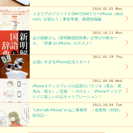
2016.02.01 Mon.
イタリアのプリペイドSIMでSIMフリーiPhone（And
roid）を使おう！事前準備、基礎知識編
2013.10.21 Mon.
あの新解さん（新明解国語辞典）が学びの秋セー
ル。『辞書 on iPhone』のススメ！
2012.03.29 Thu.
お揃いすぎるiPhone生活スタート
2011.04.06 Wed.
iPhone４ディスプレイの品質のバラツキ（青み、黄
色み、暗さ）／交換 ～その２～ iPhoneディスプ
レイに欲しいのはキャリブレーション！
2011.10.04 Tue.
“Let’s talk iPhone” in ねこ事務所 ～前夜祭（特別）
絵日記～