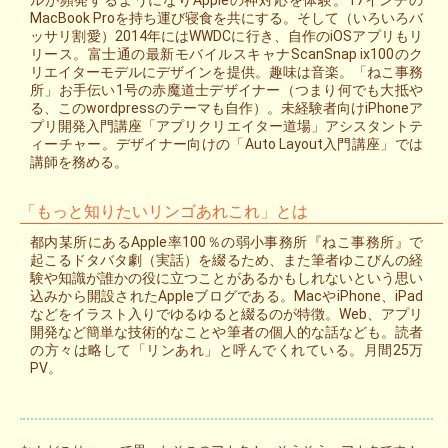
ルが頻発するようになりAppleの神対応を体験。17インチの
MacBook Proを持ち運び寝食を共にする。そして（いろいろバ
ッサリ割愛）2014年にはWWDCに行き、自作のiOSアプリもリ
リース。富士通の最新モバイルスキャナScanSnap ix100のク
リエイターモデルにデザインを提供。趣味は音楽。「ねこ事務
所」お手伝い1号の赤魔道士デザイナー（つまり何でも大抵や
る、このwordpressのテーマも自作）。未経験者向けiPhoneア
プリ開発入門講座「アプリクリエイター道場」アシスタントテ
ィーチャー。デザイナー向けの「Auto Layout入門講座」では
講師を務める。
「もっと知りたいリンゴあれこれ」とは
都内某所にあるApple率100％の弱小事務所『ねこ事務所』で
起こるドタバタ劇（実話）を綴るため、また筆者ゆこびんの経
験や知識が誰かの役に立つことがあるかもしれないという思い
込みから開設されたAppleブログである。MacやiPhone、iPad
などをイラスト入りでゆるゆると綴るのが特徴。Web、アプリ
開発など簡単な技術的なことや筆者の個人的な話なども。読者
の方々は略して「リンあれ」と呼んでくれている。月間25万
PV。