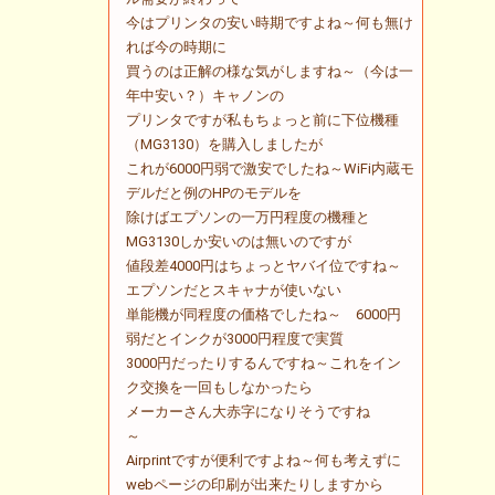
今はプリンタの安い時期ですよね～何も無け
れば今の時期に
買うのは正解の様な気がしますね～（今は一
年中安い？）キャノンの
プリンタですが私もちょっと前に下位機種
（MG3130）を購入しましたが
これが6000円弱で激安でしたね～WiFi内蔵モ
デルだと例のHPのモデルを
除けばエプソンの一万円程度の機種と
MG3130しか安いのは無いのですが
値段差4000円はちょっとヤバイ位ですね～
エプソンだとスキャナが使いない
単能機が同程度の価格でしたね～ 6000円
弱だとインクが3000円程度で実質
3000円だったりするんですね～これをイン
ク交換を一回もしなかったら
メーカーさん大赤字になりそうですね
～
Airprintですが便利ですよね～何も考えずに
webページの印刷が出来たりしますから