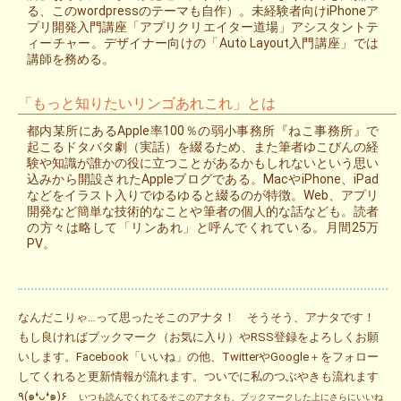
る、このwordpressのテーマも自作）。未経験者向けiPhoneア
プリ開発入門講座「アプリクリエイター道場」アシスタントテ
ィーチャー。デザイナー向けの「Auto Layout入門講座」では
講師を務める。
「もっと知りたいリンゴあれこれ」とは
都内某所にあるApple率100％の弱小事務所『ねこ事務所』で
起こるドタバタ劇（実話）を綴るため、また筆者ゆこびんの経
験や知識が誰かの役に立つことがあるかもしれないという思い
込みから開設されたAppleブログである。MacやiPhone、iPad
などをイラスト入りでゆるゆると綴るのが特徴。Web、アプリ
開発など簡単な技術的なことや筆者の個人的な話なども。読者
の方々は略して「リンあれ」と呼んでくれている。月間25万
PV。
なんだこりゃ…って思ったそこのアナタ！ そうそう、アナタです！
もし良ければブックマーク（お気に入り）やRSS登録をよろしくお願
いします。Facebook「いいね」の他、TwitterやGoogle＋をフォロー
してくれると更新情報が流れます。ついでに私のつぶやきも流れます
٩(๑❛ᴗ❛๑)۶
いつも読んでくれてるそこのアナタも、ブックマークした上にさらにいいね