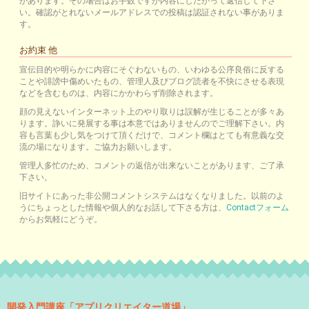
があります。その場合はお手数ですが内容にしたがって返信して下さ
い。確認がとれないメールアドレスでの投稿は認証されない事がありま
す。
お約束 他
宣伝目的や明らかに内容にそぐわないもの、いわゆる公序良俗に反する
ことや誹謗中傷めいたもの、管理人及びブログ読者を不快にさせる表現
などを含むものは、内容にかかわらず削除されます。
顔の見えないインターネット上のやり取りは誤解が生じることが多々あ
ります。諍いに発展する事は本意ではありませんのでご理解下さい。内
容も言葉も少し気をつけて頂くだけで、コメント欄はとても有意義な交
流の場になります。ご協力お願いします。
管理人多忙のため、コメントの返信が出来ないことがあります、ご了承
下さい。
旧サイトにあった非公開コメントシステムはなくなりました。以前のよ
うにちょっとした情報や個人的なお話して下さる方は、
Contactフォーム
からお気軽にどうぞ。
開発入門講座「アプリクリエイター道場」