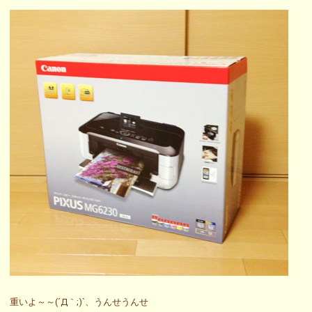
重いよ～～(´Д｀;)`、うんせうんせ