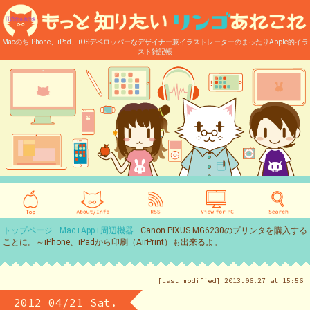
MacのちiPhone、iPad、iOSデベロッパーなデザイナー兼イラストレーターのまったりApple的イラ
スト雑記帳
トップページ
Mac+App+周辺機器
Canon PIXUS MG6230のプリンタを購入する
ことに。～iPhone、iPadから印刷（AirPrint）も出来るよ。
[Last modified] 2013.06.27 at 15:56
2012 04/21 Sat.