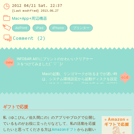
2012 04/21 Sat. 22:37
[Last modified] 2013.06.27
Mac+App+周辺機器
AirPrint
iPad
iPhone
プリンター
Comment (2)
INFOBAR A01にプリントのかわいいクリアケー
スをつけてみました( ´ ▽ ` )ﾉ
Macの起動、リンゴマークが出るまでが遅い時
は、システム環境設定から起動ディスクを設定
してあるか確認を。～兄妹の気まずい絵日記
ギフトで応援
私（ゆこびん／佐久間にの）のアプリやブログで公開し
ているものがお役に立ったりなどして、私の活動を応援
したいと思ってくださる方は
Amazonギフト
からお願い