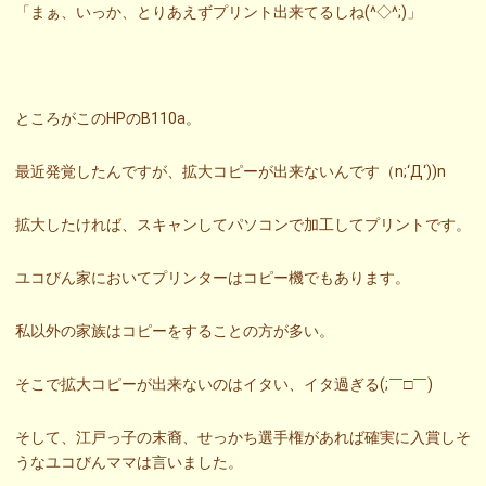
「まぁ、いっか、とりあえずプリント出来てるしね(^◇^;)」
ところがこのHPのB110a。
最近発覚したんですが、拡大コピーが出来ないんです（n;‘Д‘))n
拡大したければ、スキャンしてパソコンで加工してプリントです。
ユコびん家においてプリンターはコピー機でもあります。
私以外の家族はコピーをすることの方が多い。
そこで拡大コピーが出来ないのはイタい、イタ過ぎる(;￣□￣)
そして、江戸っ子の末裔、せっかち選手権があれば確実に入賞しそ
うなユコびんママは言いました。