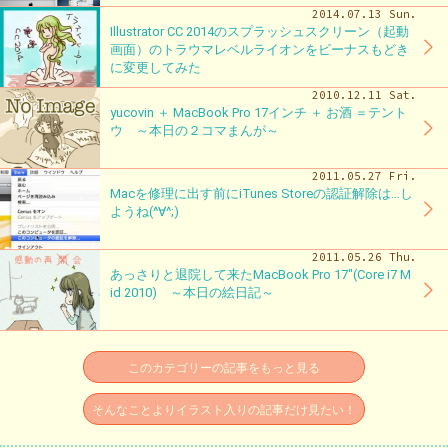
2014.07.13 Sun.
Illustrator CC 2014のスプラッシュスクリーン（起動
画面）のトラウマレベルライオンをビーナスもどき
に変更してみた
2010.12.11 Sat.
yucovin ＋ MacBook Pro 17インチ ＋ お酒 ＝テント
ウ ～本日の２コマまんが～
2011.05.27 Fri.
Macを修理に出す前にiTunes Storeの認証解除は…し
ようね(^∀^;)
2011.05.26 Thu.
あっさりと退院して来たMacBook Pro 17″(Core i7 M
id 2010) ～本日の絵日記～
このカテゴリーの記事をもっと見る
そんなことよりイラスト入りの記事だけ見たい！