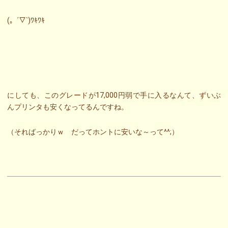
(。´▽`)ﾜｷﾜｷ
にしても、このグレードが17,000円弱で手に入るなんて、ずいぶ
んプリンタも安くなってるんですね。
（そればっかりｗ だってホントに安いな～って^^;）