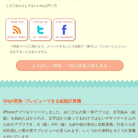
してくれたりしてもいいのよ(/∇＼*)
＊関連ページに飛びます。クリックすることで自動で（勝手に）フォローしたりいい
ねをすることはありません。
より詳しい情報 / 他の登場人物も見る
QHpt変換 -プレビューできる組版計算機
iPhoneアプリをリリースしました。ゆこびんの第一弾アプリは、文字組み（組
版）を始めたばかりの人、文字ばかり扱ってるわけではないデザイナーさんの
ためのアプリです。Q（級）やH（歯）をptや他の単位に自動変換。行送りも含
め印刷した際の実寸プレビューが見られます。いくつかの便利なガイド計算機
も付いています。