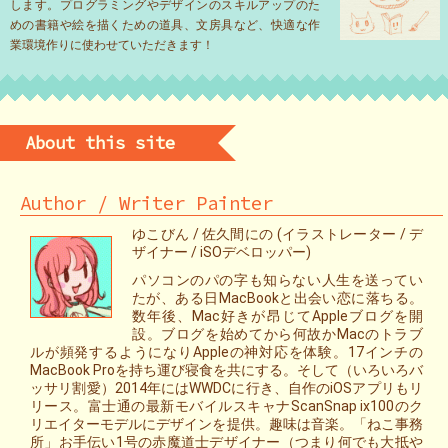
します。プログラミングやデザインのスキルアップのた
めの書籍や絵を描くための道具、文房具など、快適な作
業環境作りに使わせていただきます！
About this site
Author / Writer Painter
ゆこびん / 佐久間にの (イラストレーター / デ
ザイナー / iSOデベロッパー)
パソコンのパの字も知らない人生を送ってい
たが、ある日MacBookと出会い恋に落ちる。
数年後、Mac好きが昂じてAppleブログを開
設。ブログを始めてから何故かMacのトラブ
ルが頻発するようになりAppleの神対応を体験。17インチの
MacBook Proを持ち運び寝食を共にする。そして（いろいろバ
ッサリ割愛）2014年にはWWDCに行き、自作のiOSアプリもリ
リース。富士通の最新モバイルスキャナScanSnap ix100のク
リエイターモデルにデザインを提供。趣味は音楽。「ねこ事務
所」お手伝い1号の赤魔道士デザイナー（つまり何でも大抵や