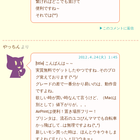
繋げればどこでも置けて
便利ですね～
それでは(^^)
▶このコメントに返信
やっちん
より
2012.4.24(火) 1:45
[title] こんばんは～～
実質無料でゲットしたやつですね…そのブロ
グ覚えております (^-^)/
グレードの差で一番分かり易いのは、動作音
ですよね。
欲しい時が買い時なんて言うけど、（Macは
別として）値下がりが。。。
AirPrintは便利！置き場所フリー！
プリンタは、流石のユコびんママでも自転車
かっ飛ばして…は無理ですよね (^_^)
新しいモン買った時は、ほんとウキウキしま
すよね ⊂((〃/⊥＼〃))⊃ウキャ♪