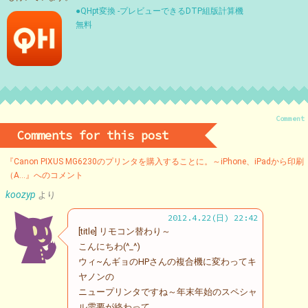
●QHpt変換 -プレビューできるDTP組版計算機
無料
Comment
Comments for this post
『Canon PIXUS MG6230のプリンタを購入することに。～iPhone、iPadから印刷
（A…』へのコメント
koozyp
より
2012.4.22(日) 22:42
[title] リモコン替わり～
こんにちわ(^_^)
ウィ~んギョのHPさんの複合機に変わってキ
ヤノンの
ニュープリンタですね～年末年始のスペシャ
ル需要が終わって