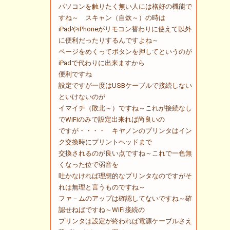
パソコンを触りたく無い人には格好の機能で
すね～ スキャン（自炊～）の時は
iPadやiPhoneがリモコン替わりに使えて以外
に便利だったりするんですよね～
ページをめくってボタンを押してというのが
iPadで代わりに出来ますから
便利ですね
設定ですが一度はUSBケーブルで接続しない
といけないのが
イマイチ（敗北～）ですね～これが接続なし
でWiFiのみで設定出来れば尚良いの
ですが・・・・ キヤノンのプリンタはイン
ク交換時にプリントヘッドまで
交換されるのが良い点ですね～これで一色無
くなった位で弱音を
吐かなければ理想的なプリンタなのですがそ
れは無理と言うものですね～
ファ－ムのアップは確認してないですね～確
認せねばですね～WiFi接続の
プリンタは設定が終われば電源ケーブルさえ