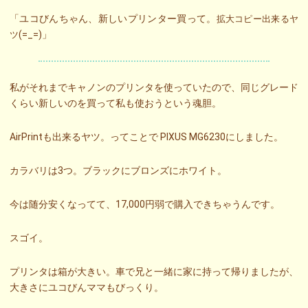
「ユコびんちゃん、新しいプリンター買って。
拡大コピー出来るヤ
(=_=)」
ツ
私がそれまでキャノンのプリンタを使っていたので、同じグレード
くらい新しいのを買って私も使おうという魂胆。
AirPrintも出来るヤツ。ってことで PIXUS MG6230にしました。
カラバリは3つ。ブラックにブロンズにホワイト。
今は随分安くなってて、17,000円弱で購入できちゃうんです。
スゴイ。
プリンタは箱が大きい。車で兄と一緒に家に持って帰りましたが、
大きさにユコびんママもびっくり。