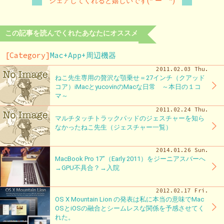
シェアしてくれると嬉しいです(*´ー｀*)
この記事を読んでくれたあなたにオススメ
[Category]
Mac+App+周辺機器
2011.02.03 Thu.
ねこ先生専用の贅沢な顎乗せ＝27インチ（クアッド
コア）iMacとyucovinのMacな日常 ～本日の１コ
マ～
2011.02.24 Thu.
マルチタッチトラックパッドのジェスチャーを知ら
なかったねこ先生（ジェスチャー一覧）
2014.01.26 Sun.
MacBook Pro 17”（Early 2011）をジーニアスバーへ
→GPU不具合？→入院
2012.02.17 Fri.
OS X Mountain Lion の発表は私に本当の意味でMac
OSとiOSの融合とシームレスな関係を予感させてく
れた。