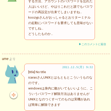
する方法、アカウントのパスワードを忘れた
人はいいけど、やはりこれだと誰でもパスワ
ードの再設定が出来てしまいますね…
koozypさんがおっしゃるとおりターミナル
の起動にパスワードを要求しても意味がない
ですしね…
どうしたものか…
▶このコメントに返信
ume
より
2011.12.5(月) 9:32
[title] No title
icarasさんUNIXとはもともとこういうものな
のです。
windowsは身内に敵がいてもいいように、こ
ういうパスワード解除方法はありませんが
UNIXとなのつくすべてのものは実機があれ
ば簡単に解除できます