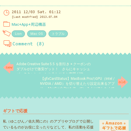
2011 12/03 Sat. 01:12
[Last modified] 2013.07.04
Mac+App+周辺機器
Lion
Mac OS
トラブル
Comment (8)
Adobe Creative Suite 5.5 を割引き × クーポンの
ダブルがけで激安ゲット！ さらにキャッシュ
バックキャンペーンと合わせると実質 63%
【gfxCardStatus】MacBook ProのGPU（Intel /
off…(・∀・;)
NVIDIA / AMD）を切り替えたり設定出来るアプ
リ ～MacBook Proを使っている人は使わなくて
も入れて欲しい～
ギフトで応援
私（ゆこびん／佐久間にの）のアプリやブログで公開し
ているものがお役に立ったりなどして、私の活動を応援