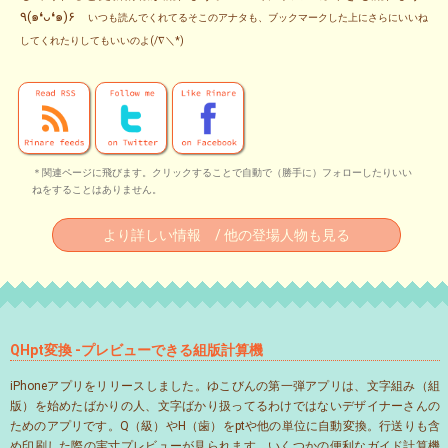
٩(๑❛ᴗ❛๑)۶
いつも読んでくれてるそこのアナタも、ブックマークした上にさらにいいね
してくれたりしてもいいのよ(/∇＼*)
＊関連ページに飛びます。クリックすることで自動で（勝手に）フォローしたりいい
ねをすることはありません。
より詳しい情報 / 他の登場人物も見る
QHpt変換 -プレビューできる組版計算機
iPhoneアプリをリリースしました。ゆこびんの第一弾アプリは、文字組み（組
版）を始めたばかりの人、文字ばかり扱ってるわけではないデザイナーさんの
ためのアプリです。Q（級）やH（歯）をptや他の単位に自動変換。行送りも含
め印刷した際の実寸プレビューが見られます。いくつかの便利なガイド計算機