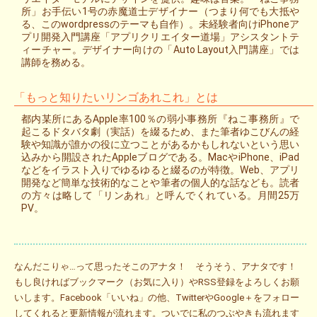
所」お手伝い1号の赤魔道士デザイナー（つまり何でも大抵や
る、このwordpressのテーマも自作）。未経験者向けiPhoneア
プリ開発入門講座「アプリクリエイター道場」アシスタントテ
ィーチャー。デザイナー向けの「Auto Layout入門講座」では
講師を務める。
「もっと知りたいリンゴあれこれ」とは
都内某所にあるApple率100％の弱小事務所『ねこ事務所』で
起こるドタバタ劇（実話）を綴るため、また筆者ゆこびんの経
験や知識が誰かの役に立つことがあるかもしれないという思い
込みから開設されたAppleブログである。MacやiPhone、iPad
などをイラスト入りでゆるゆると綴るのが特徴。Web、アプリ
開発など簡単な技術的なことや筆者の個人的な話なども。読者
の方々は略して「リンあれ」と呼んでくれている。月間25万
PV。
なんだこりゃ…って思ったそこのアナタ！ そうそう、アナタです！
もし良ければブックマーク（お気に入り）やRSS登録をよろしくお願
いします。Facebook「いいね」の他、TwitterやGoogle＋をフォロー
してくれると更新情報が流れます。ついでに私のつぶやきも流れます