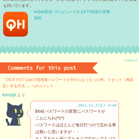
も付いています。
●QHpt変換 -プレビューできるDTP組版計算機
無料
Comment
Comments for this post
『OS X v10.7 Lionで管理者パスワードが分からなくなった時、リセット（再設
定）する方法…』へのコメント
koozyp
より
2011.12.3(土) 4:44
[title] パスワードの変更にパスワードが
こんにちわ(^O^)
パスワードはほとんど毎日打つので忘れる事
は無いと思いますが・・
もし忘れたら役に立ちそうですね～でもパス