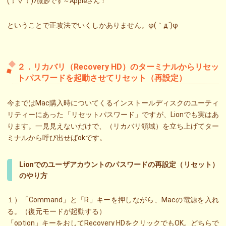
(；∀；)ﾉ
微妙です～Appleさん！
ということで正攻法でいくしかありません。φ(｀д´)φ
２．リカバリ（Recovery HD）のターミナルからリセッ
トパスワードを起動させてリセット（再設定）
今まではMac購入時についてくるインストールディスクのユーティ
リティーにあった「リセットパスワード」ですが、Lionでも実はあ
ります。一見見えないだけで、（リカバリ領域）を立ち上げてター
ミナルから呼び出せばokです。
Lionでのユーザアカウントのパスワードの再設定（リセット）
のやり方
１）「Command」と「R」キーを押しながら、Macの電源を入れ
る。（復元モードが起動する）
「option」キーをおしてRecovery HDをクリックでもOK。どちらで