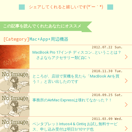
シェアしてくれると嬉しいです(*´ー｀*)
この記事を読んでくれたあなたにオススメ
[Category]
Mac+App+周辺機器
2012.07.22 Sun.
MacBook Pro 17インチ ディスコン…ということは？
さよならアクセサリー類(´Д⊂ヽ
2010.11.30 Tue.
ところが、店頭で実機を見たら「MacBook Airを買
う！」と言い出したのです
2010.09.25 Sat.
事務所のAirMac Expressは壊れてなかった？！
2011.03.09 Wed.
ペンタブレットIntuos4 & Cintiq お試し無料サービ
ス、申し込み受付は明日3/10マデ也