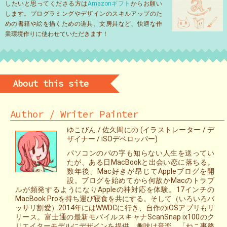
したいと思ってくださる方は
Amazonギフト
からお願い
します。プログラミングやデザインのスキルアップのた
めの書籍や絵を描くための道具、文房具など、快適な作
業環境作りに使わせていただきます！
About this site
Author / Writer Painter
ゆこびん / 佐久間にの (イラストレーター / デ
ザイナー / iSOデベロッパー)
パソコンのパの字も知らない人生を送ってい
たが、ある日MacBookと出会い恋に落ちる。
数年後、Mac好きが昂じてAppleブログを開
設。ブログを始めてから何故かMacのトラブ
ルが頻発するようになりAppleの神対応を体験。17インチの
MacBook Proを持ち運び寝食を共にする。そして（いろいろバ
ッサリ割愛）2014年にはWWDCに行き、自作のiOSアプリもリ
リース。富士通の最新モバイルスキャナScanSnap ix100のク
リエイターモデルにデザインを提供。趣味は音楽。「ねこ事務