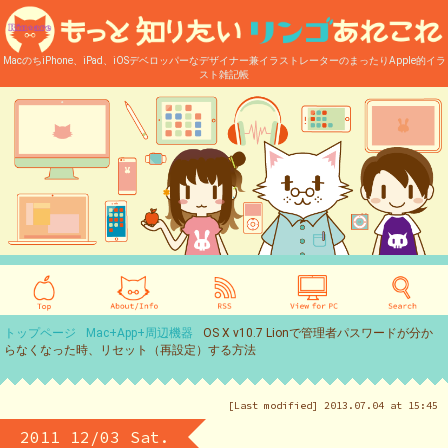
MacのちiPhone、iPad、iOSデベロッパーなデザイナー兼イラストレーターのまったりApple的イラ
スト雑記帳
トップページ
Mac+App+周辺機器
OS X v10.7 Lionで管理者パスワードが分か
らなくなった時、リセット（再設定）する方法
[Last modified] 2013.07.04 at 15:45
2011 12/03 Sat.