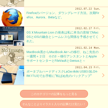
2012.07.22 Sun.
Firefoxのバージョン、ダウングレード方法。次期Fir
efox、Aurora、Betaなど。
2012.02.17 Fri.
OS X Mountain Lion の発表は私に本当の意味でMac
OSとiOSの融合とシームレスな関係を予感させてく
れた。
2011.02.14 Mon.
MacBook黒からMacBook Airへの移行、ねこ先生の
一週間＋２日 その3 ～移行アシスタントとApple
サポートセンターとFileVaultとGeniusと～
2011.04.15 Fri.
ポータブルハードディスクLaCie rikiki USB3.0(LCH-
RK1TU3)でお手軽に”転ばぬ先のバックアップ”
このカテゴリーの記事をもっと見る
そんなことよりイラスト入りの記事だけ見たい！