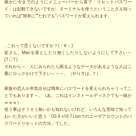
確かに今までのようにメニューバーから直で「リセットパスワー
ド」は起動できないですが、ターミナルを使うということさえ知っ
ていれば”簡単に””だれでも”パスワードが変えられます。
…これって恐くないですか？(・∀・;)
皆さん、Macを落としたり無くしたりしないようにして下さい～
(T◇T)
それから～、人にみられたら困るようなデータがあるような人は二
重にロックかけて下さい～～～。（やり方は…？）
家族や恋人が本気出せば簡単にパスワードを変えられちゃうってこ
とでもあります～。（あ、これはインストールディスクでも一緒か
ｗｗｗ）
使う事はそうそう無いかも知れないけれど、いろんな意味で知って
おいた方がいいと思う「OS X v10.7 Lionでのユーザアカウントのパ
スワードリセットの方法」でした。