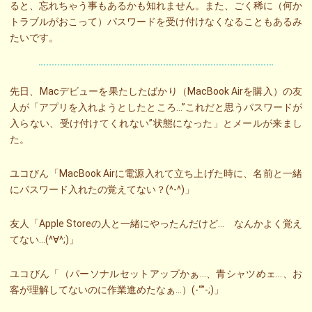
ると、忘れちゃう事もあるかも知れません。また、ごく稀に（何か
トラブルがおこって）パスワードを受け付けなくなることもあるみ
たいです。
先日、Macデビューを果たしたばかり（MacBook Airを購入）の友
人が「アプリを入れようとしたところ…”これだと思うパスワードが
入らない、受け付けてくれない”状態になった」とメールが来まし
た。
ユコびん「MacBook Airに電源入れて立ち上げた時に、名前と一緒
にパスワード入れたの覚えてない？(^-^)」
友人「Apple Storeの人と一緒にやったんだけど… なんかよく覚え
てない…(^∀^;)」
ユコびん「（パーソナルセットアップかぁ…、青シャツめェ…、お
客が理解してないのに作業進めたなぁ…）(-“”-;)」