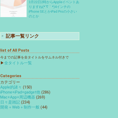
3月22日2時からAppleイベントあ
りますね(*´∇｀*)4インチの
iPhone SEとかiPad Proの小さい
のとか
記事一覧リンク
list of All Posts
今までの記事を全タイトルをサムネル付きで
▶
全タイトル一覧
Categories
カテゴリー
Apple的諸々
(150)
iPhone+iPad+gadget他
(286)
Mac+App+周辺機器
(269)
日々是雑記
(234)
開発＋Web＋制作一般
(44)