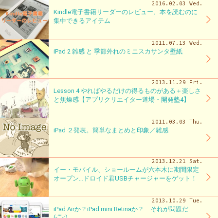
2016.02.03 Wed.
Kindle電子書籍リーダーのレビュー、本を読むのに
集中できるアイテム
2011.07.13 Wed.
iPad 2 雑感 と 季節外れのミニスカサンタ壁紙
2013.11.29 Fri.
Lesson 4 やればやるだけの得るものがある＋楽しさ
と焦燥感【アプリクリエイター道場・開発塾4】
2011.03.03 Thu.
iPad ２発表。簡単なまとめと印象／雑感
2013.12.21 Sat.
イー・モバイル、ショールームが六本木に期間限定
オープン…ドロイド君USBチャージャーをゲット！
2013.10.29 Tue.
iPad Airか？iPad mini Retinaか？ それが問題だ
(-“”-;)