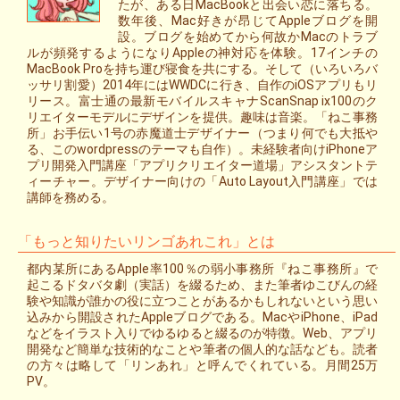
たが、ある日MacBookと出会い恋に落ちる。
数年後、Mac好きが昂じてAppleブログを開
設。ブログを始めてから何故かMacのトラブ
ルが頻発するようになりAppleの神対応を体験。17インチの
MacBook Proを持ち運び寝食を共にする。そして（いろいろバ
ッサリ割愛）2014年にはWWDCに行き、自作のiOSアプリもリ
リース。富士通の最新モバイルスキャナScanSnap ix100のク
リエイターモデルにデザインを提供。趣味は音楽。「ねこ事務
所」お手伝い1号の赤魔道士デザイナー（つまり何でも大抵や
る、このwordpressのテーマも自作）。未経験者向けiPhoneア
プリ開発入門講座「アプリクリエイター道場」アシスタントテ
ィーチャー。デザイナー向けの「Auto Layout入門講座」では
講師を務める。
「もっと知りたいリンゴあれこれ」とは
都内某所にあるApple率100％の弱小事務所『ねこ事務所』で
起こるドタバタ劇（実話）を綴るため、また筆者ゆこびんの経
験や知識が誰かの役に立つことがあるかもしれないという思い
込みから開設されたAppleブログである。MacやiPhone、iPad
などをイラスト入りでゆるゆると綴るのが特徴。Web、アプリ
開発など簡単な技術的なことや筆者の個人的な話なども。読者
の方々は略して「リンあれ」と呼んでくれている。月間25万
PV。