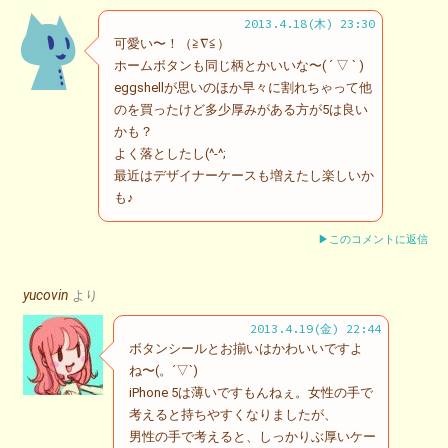
2013.4.18(木) 23:30
可愛い〜！（≧∇≦）
ホームボタンも同じ柄とかいいな〜( ´ ▽ ` )
eggshellが思いのほか早々に割れちゃって他
のを買ったけど多少厚みがある方が5は良い
かも？
よく落としたし(^-^;
最近はデザイナーケースも増えたし楽しいか
も♪
▶このコメントに返信
yucovin
より
2013.4.19(金) 22:44
ボタンシールとお揃いはかわいいですよ
ね〜(。´▽`)
iPhone 5は薄いですもんねぇ。女性の手で
考えると持ちやすくなりましたが、
男性の手で考えると、しっかりぶ厚いケー