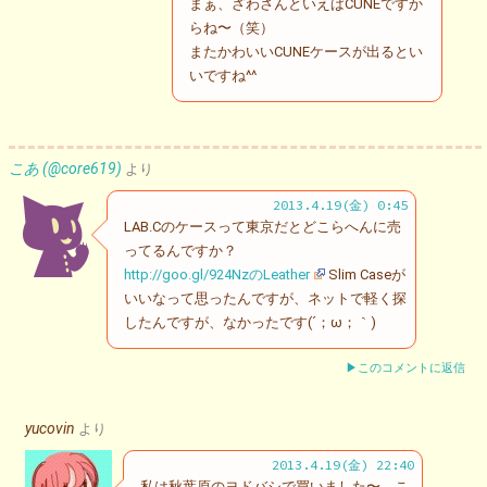
まぁ、ざわさんといえばCUNEですか
らね〜（笑）
またかわいいCUNEケースが出るとい
いですね^^
こあ (@core619)
より
2013.4.19(金) 0:45
LAB.Cのケースって東京だとどこらへんに売
ってるんですか？
http://goo.gl/924NzのLeather
Slim Caseが
いいなって思ったんですが、ネットで軽く探
したんですが、なかったです(´；ω；｀)
▶このコメントに返信
yucovin
より
2013.4.19(金) 22:40
私は秋葉原のヨドバシで買いました〜。こ