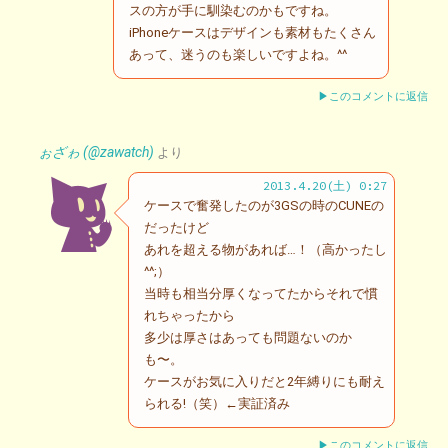
スの方が手に馴染むのかもですね。
iPhoneケースはデザインも素材もたくさん
あって、迷うのも楽しいですよね。^^
▶このコメントに返信
ぉざゎ (@zawatch)
より
2013.4.20(土) 0:27
ケースで奮発したのが3GSの時のCUNEの
だったけど
あれを超える物があれば…！（高かったし
^^;）
当時も相当分厚くなってたからそれで慣
れちゃったから
多少は厚さはあっても問題ないのか
も〜。
ケースがお気に入りだと2年縛りにも耐え
られる!（笑）←実証済み
▶このコメントに返信