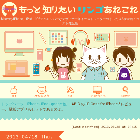
MacのちiPhone、iPad、iOSデベロッパーなデザイナー兼イラストレーターのまったりApple的イラ
スト雑記帳
トップページ
iPhone+iPad+gadget他
LAB.C の+D Case for iPhone 5レビュ
ー。壁紙アプリもセットであるのよ。
[Last modified] 2013.08.28 at 04:15
2013 04/18 Thu.