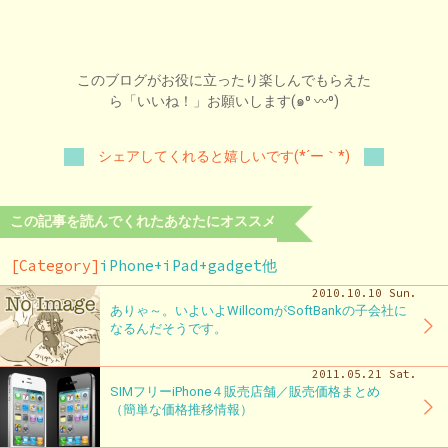
このブログがお役に立ったり楽しんでもらえた
ら「いいね！」お願いします(๑⁰ 〰⁰)
シェアしてくれると嬉しいです(*´ー｀*)
この記事を読んでくれたあなたにオススメ
[Category]
iPhone+iPad+gadget他
2010.10.10 Sun.
ありゃ～。いよいよWillcomがSoftBankの子会社に
なるんだそうです。
2011.05.21 Sat.
SIMフリーiPhone４販売店舗／販売価格まとめ
（簡単な価格推移情報）