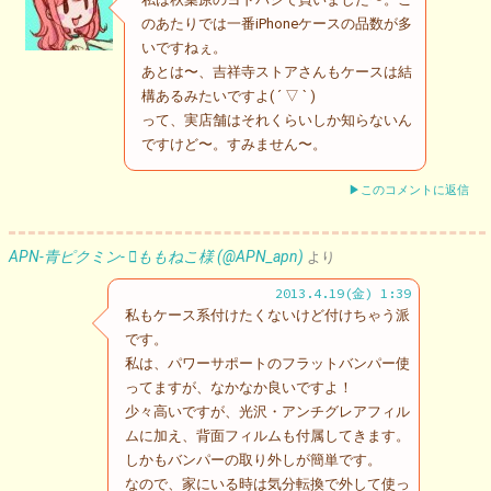
のあたりでは一番iPhoneケースの品数が多
いですねぇ。
あとは〜、吉祥寺ストアさんもケースは結
構あるみたいですよ( ´ ▽ ` )
って、実店舗はそれくらいしか知らないん
ですけど〜。すみません〜。
▶このコメントに返信
APN-青ピクミン- ももねこ様 (@APN_apn)
より
2013.4.19(金) 1:39
私もケース系付けたくないけど付けちゃう派
です。
私は、パワーサポートのフラットバンパー使
ってますが、なかなか良いですよ！
少々高いですが、光沢・アンチグレアフィル
ムに加え、背面フィルムも付属してきます。
しかもバンパーの取り外しが簡単です。
なので、家にいる時は気分転換で外して使っ