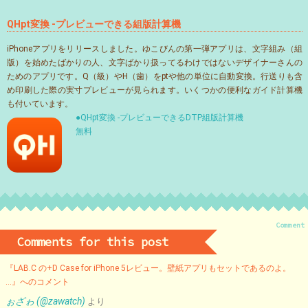
QHpt変換 -プレビューできる組版計算機
iPhoneアプリをリリースしました。ゆこびんの第一弾アプリは、文字組み（組
版）を始めたばかりの人、文字ばかり扱ってるわけではないデザイナーさんの
ためのアプリです。Q（級）やH（歯）をptや他の単位に自動変換。行送りも含
め印刷した際の実寸プレビューが見られます。いくつかの便利なガイド計算機
も付いています。
●QHpt変換 -プレビューできるDTP組版計算機
無料
Comment
Comments for this post
『LAB.C の+D Case for iPhone 5レビュー。壁紙アプリもセットであるのよ。
…』へのコメント
ぉざゎ (@zawatch)
より