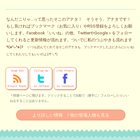
なんだこりゃ…って思ったそこのアナタ！ そうそう、アナタです！
もし良ければブックマーク（お気に入り）やRSS登録をよろしくお願
いします。Facebook「いいね」の他、TwitterやGoogle＋をフォロー
してくれると更新情報が流れます。ついでに私のつぶやきも流れます
٩(๑❛ᴗ❛๑)۶
いつも読んでくれてるそこのアナタも、ブックマークした上にさらにいいね
してくれたりしてもいいのよ(/∇＼*)
＊関連ページに飛びます。クリックすることで自動で（勝手に）フォローしたりいい
ねをすることはありません。
より詳しい情報 / 他の登場人物も見る