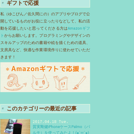
ギフトで応援
私（ゆこびん／佐久間にの）のアプリやブログで公
開しているものがお役に立ったりなどして、私の活
動を応援したいと思ってくださる方は
Amazonギフ
ト
からお願いします。プログラミングやデザインの
スキルアップのための書籍や絵を描くための道具、
文房具など、快適な作業環境作りに使わせていただ
きます！
このカテゴリーの最近の記事
2017.04.18 Tue.
質実剛健iPhoneケースPalmo（パ
ルモ）を使ってみたよ！(๑´ㅂ`๑)