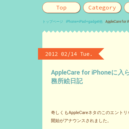
Top
Category
トップページ
iPhone+iPad+gadget他
AppleCar
2012 02/14 Tue.
AppleCare for iP
務所絵日記
奇しくもAppleCareネタのこのエントリをu
開始がアナウンスされました。