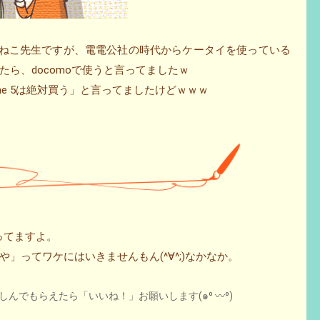
笑）ねこ先生ですが、電電公社の時代からケータイを使っている
が出たら、docomoで使うと言ってましたｗ
one 5は絶対買う」と言ってましたけどｗｗｗ
入ってますよ。
」ってワケにはいきませんもん(^∀^;)なかなか。
んでもらえたら「いいね！」お願いします(๑⁰ 〰⁰)