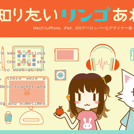
MacのちiPhone、iPad、iOSデベロッパーなデザイナ