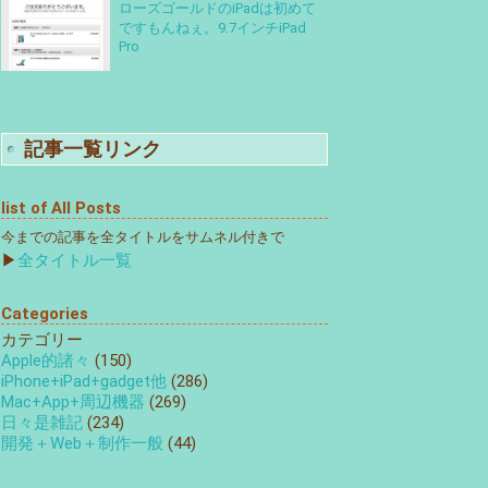
ローズゴールドのiPadは初めて
ですもんねぇ。9.7インチiPad
Pro
記事一覧リンク
list of All Posts
今までの記事を全タイトルをサムネル付きで
▶
全タイトル一覧
Categories
カテゴリー
Apple的諸々
(150)
iPhone+iPad+gadget他
(286)
Mac+App+周辺機器
(269)
日々是雑記
(234)
開発＋Web＋制作一般
(44)