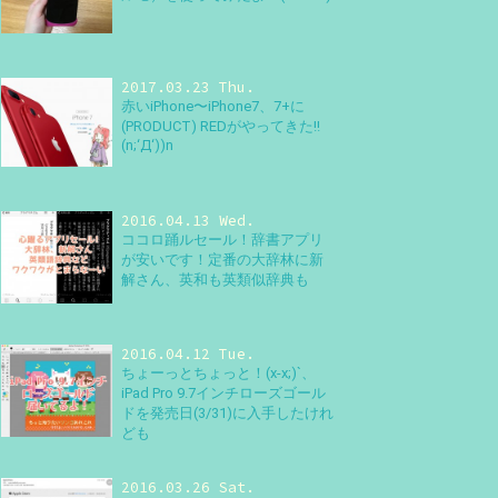
2017.03.23 Thu.
赤いiPhone〜iPhone7、7+に
(PRODUCT) REDがやってきた!!
(n;‘Д‘))n
2016.04.13 Wed.
ココロ踊ルセール！辞書アプリ
が安いです！定番の大辞林に新
解さん、英和も英類似辞典も
2016.04.12 Tue.
ちょーっとちょっと！(x-x;)`、
iPad Pro 9.7インチローズゴール
ドを発売日(3/31)に入手したけれ
ども
2016.03.26 Sat.