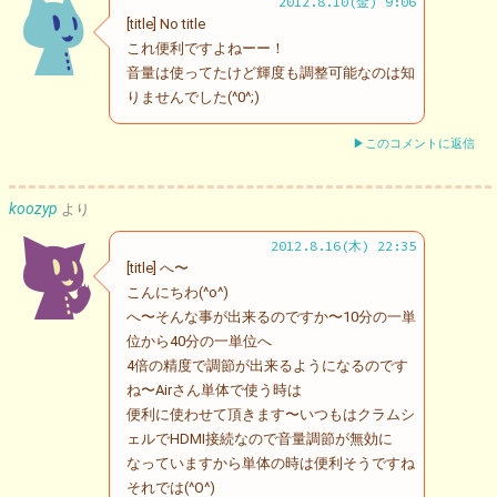
2012.8.10(金) 9:06
[title] No title
これ便利ですよねーー！
音量は使ってたけど輝度も調整可能なのは知
りませんでした(^0^;)
▶このコメントに返信
koozyp
より
2012.8.16(木) 22:35
[title] へ〜
こんにちわ(^o^)
へ〜そんな事が出来るのですか〜10分の一単
位から40分の一単位へ
4倍の精度で調節が出来るようになるのです
ね〜Airさん単体で使う時は
便利に使わせて頂きます〜いつもはクラムシ
ェルでHDMI接続なので音量調節が無効に
なっていますから単体の時は便利そうですね
それでは(^O^)