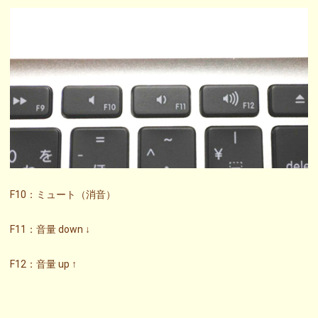
F10：ミュート（消音）
F11：音量 down ↓
F12：音量 up ↑