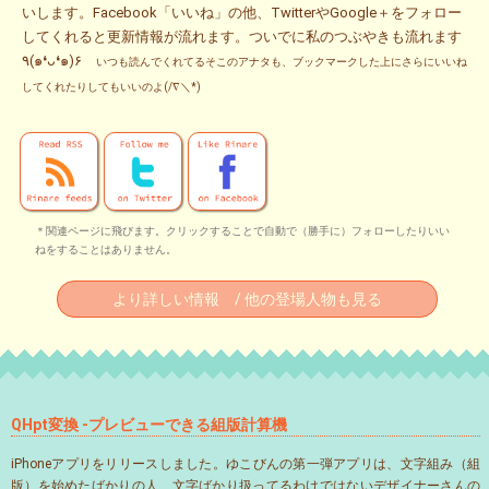
いします。Facebook「いいね」の他、TwitterやGoogle＋をフォロー
してくれると更新情報が流れます。ついでに私のつぶやきも流れます
٩(๑❛ᴗ❛๑)۶
いつも読んでくれてるそこのアナタも、ブックマークした上にさらにいいね
してくれたりしてもいいのよ(/∇＼*)
＊関連ページに飛びます。クリックすることで自動で（勝手に）フォローしたりいい
ねをすることはありません。
より詳しい情報 / 他の登場人物も見る
QHpt変換 -プレビューできる組版計算機
iPhoneアプリをリリースしました。ゆこびんの第一弾アプリは、文字組み（組
版）を始めたばかりの人、文字ばかり扱ってるわけではないデザイナーさんの