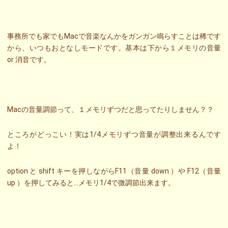
事務所でも家でもMacで音楽なんかをガンガン鳴らすことは稀です
から、いつもおとなしモードです。基本は下から１メモリの音量
or 消音です。
Macの音量調節って、１メモリずつだと思ってたりしません？？
ところがどっこい！実は1/4メモリずつ音量が調整出来るんです
よ！
option と shift キーを押しながらF11（音量 down ）や F12（音量
up ）を押してみると…メモリ1/4で微調節出来ます。