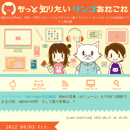
MacのちiPhone、iPad、iOSデベロッパーなデザイナー兼イラストレーターのまったりApple的イラ
スト雑記帳
トップページ
Mac+App+周辺機器
Macの音量（ボリューム）を1/4ずつ調節で
きる小技、option+shift そして最小音量は…？
[Last modified] 2013.06.27 at 15:56
2012 08/03 Fri.