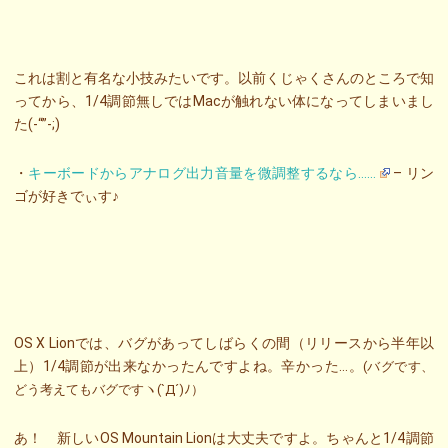
これは割と有名な小技みたいです。以前くじゃくさんのところで知
ってから、1/4調節無しではMacが触れない体になってしまいまし
た(-“”-;)
・
キーボードからアナログ出力音量を微調整するなら……
– リン
ゴが好きでぃす♪
OS X Lionでは、バグがあってしばらくの間（リリースから半年以
上）1/4調節が出来なかったんですよね。辛かった…。
(バグです、
どう考えてもバグですヽ(`Д´)ﾉ）
あ！ 新しいOS Mountain Lionは大丈夫ですよ。ちゃんと1/4調節