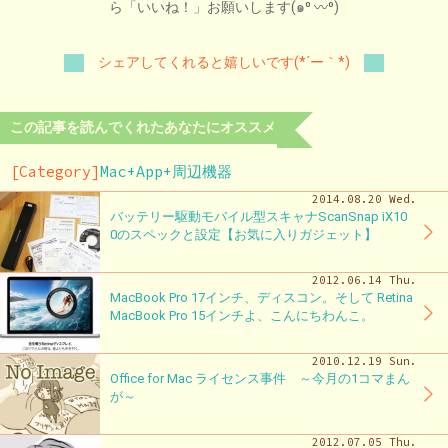
ら「いいね！」お願いします(๑⁰ 〰⁰)
シェアしてくれると嬉しいです(*´ー｀*)
この記事を読んでくれたあなたにオススメ
[Category]
Mac+App+周辺機器
2014.08.20 Wed.
バッテリー駆動モバイル型スキャナScanSnap iX10
0のスペックと設定【お気に入りガジェット】
2012.06.14 Thu.
MacBook Pro 17インチ、ディスコン。そして Retina
MacBook Pro 15インチよ、こんにちわんこ。
2010.12.19 Sun.
Office for Mac ライセンス事件 ～今月の1コマまん
が～
2012.07.05 Thu.