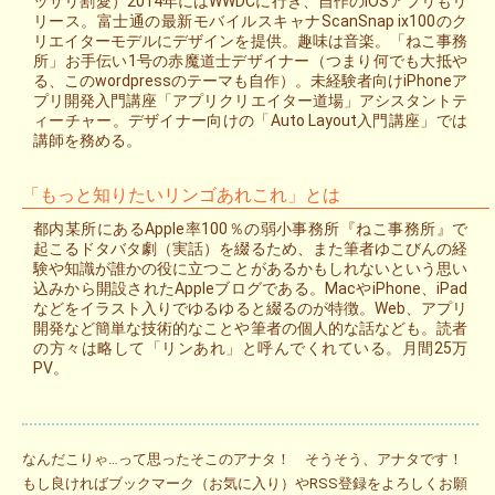
ッサリ割愛）2014年にはWWDCに行き、自作のiOSアプリもリ
リース。富士通の最新モバイルスキャナScanSnap ix100のク
リエイターモデルにデザインを提供。趣味は音楽。「ねこ事務
所」お手伝い1号の赤魔道士デザイナー（つまり何でも大抵や
る、このwordpressのテーマも自作）。未経験者向けiPhoneア
プリ開発入門講座「アプリクリエイター道場」アシスタントテ
ィーチャー。デザイナー向けの「Auto Layout入門講座」では
講師を務める。
「もっと知りたいリンゴあれこれ」とは
都内某所にあるApple率100％の弱小事務所『ねこ事務所』で
起こるドタバタ劇（実話）を綴るため、また筆者ゆこびんの経
験や知識が誰かの役に立つことがあるかもしれないという思い
込みから開設されたAppleブログである。MacやiPhone、iPad
などをイラスト入りでゆるゆると綴るのが特徴。Web、アプリ
開発など簡単な技術的なことや筆者の個人的な話なども。読者
の方々は略して「リンあれ」と呼んでくれている。月間25万
PV。
なんだこりゃ…って思ったそこのアナタ！ そうそう、アナタです！
もし良ければブックマーク（お気に入り）やRSS登録をよろしくお願