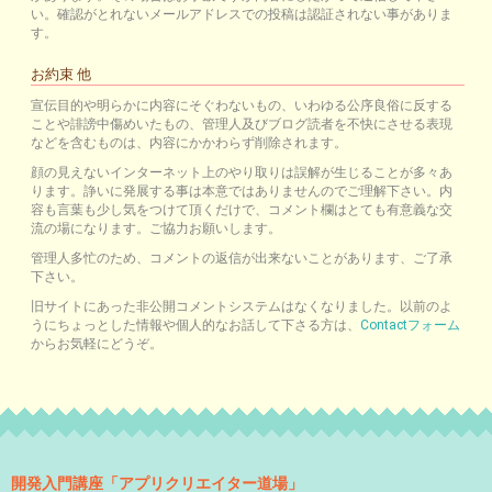
い。確認がとれないメールアドレスでの投稿は認証されない事がありま
す。
お約束 他
宣伝目的や明らかに内容にそぐわないもの、いわゆる公序良俗に反する
ことや誹謗中傷めいたもの、管理人及びブログ読者を不快にさせる表現
などを含むものは、内容にかかわらず削除されます。
顔の見えないインターネット上のやり取りは誤解が生じることが多々あ
ります。諍いに発展する事は本意ではありませんのでご理解下さい。内
容も言葉も少し気をつけて頂くだけで、コメント欄はとても有意義な交
流の場になります。ご協力お願いします。
管理人多忙のため、コメントの返信が出来ないことがあります、ご了承
下さい。
旧サイトにあった非公開コメントシステムはなくなりました。以前のよ
うにちょっとした情報や個人的なお話して下さる方は、
Contactフォーム
からお気軽にどうぞ。
開発入門講座「アプリクリエイター道場」