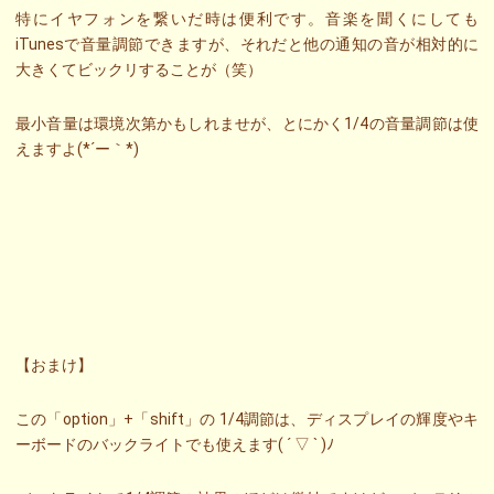
特にイヤフォンを繋いだ時は便利です。音楽を聞くにしても
iTunesで音量調節できますが、それだと他の通知の音が相対的に
大きくてビックリすることが（笑）
最小音量は環境次第かもしれませが、とにかく1/4の音量調節は使
えますよ(*´ー｀*)
【おまけ】
この「option」+「shift」の 1/4調節は、ディスプレイの輝度やキ
ーボードのバックライトでも使えます( ´ ▽ ` )ﾉ