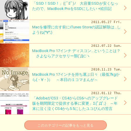
「SSD！SSD！」(( ﾟﾛﾟ)ﾉ 大容量SSDが安くなっ
たので、MacBook ProをSSDにしたい +絵日記
2011.05.27 Fri.
Macを修理に出す前にiTunes Storeの認証解除は…し
ようね(^∀^;)
2012.07.22 Sun.
MacBook Pro 17インチ ディスコン…ということは？
さよならアクセサリー類(´Д⊂ヽ
2010.11.23 Tue.
MacBook Pro 17インチを持ち運ぶ日々（最低7kgか
ら(・∀・)） ～本日の１コマまんが～
2012.01.12 Thu.
「AdobeがCS3・CS4からCS6へのアップグレード
版を期間限定で提供する事に変更」Σ(ﾟДﾟ;) ～年
末に泣く泣くCS4から5.5にしたユコびんの苦言
このカテゴリーの記事をもっと見る