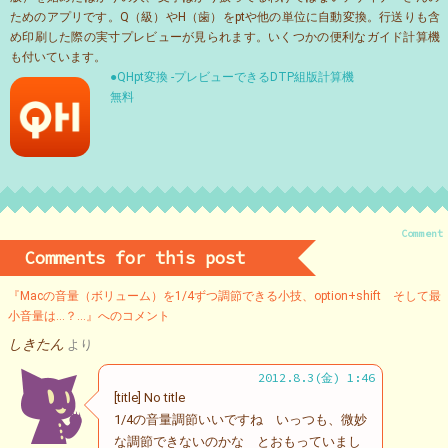
ためのアプリです。Q（級）やH（歯）をptや他の単位に自動変換。行送りも含
め印刷した際の実寸プレビューが見られます。いくつかの便利なガイド計算機
も付いています。
●QHpt変換 -プレビューできるDTP組版計算機
無料
Comment
Comments for this post
『Macの音量（ボリューム）を1/4ずつ調節できる小技、option+shift そして最
小音量は…？…』へのコメント
しきたん
より
2012.8.3(金) 1:46
[title] No title
1/4の音量調節いいですね いっつも、微妙
な調節できないのかな とおもっていまし