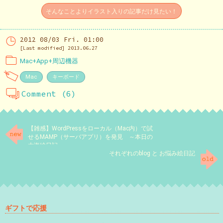
そんなことよりイラスト入りの記事だけ見たい！
2012 08/03 Fri. 01:00
[Last modified] 2013.06.27
Mac+App+周辺機器
Mac
キーボード
Comment (6)
【雑感】WordPressをローカル（Mac内）で試
せるMAMP（サーバアプリ）を発見 ～本日の
大海絵日記
それぞれのblog と お悩み絵日記
ギフトで応援