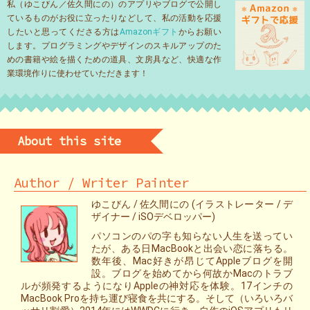
私（ゆこびん／佐久間にの）のアプリやブログで公開し
ているものがお役に立ったりなどして、私の活動を応援
したいと思ってくださる方は
Amazonギフト
からお願い
します。プログラミングやデザインのスキルアップのた
めの書籍や絵を描くための道具、文房具など、快適な作
業環境作りに使わせていただきます！
About this site
Author / Writer Painter
ゆこびん / 佐久間にの (イラストレーター / デ
ザイナー / iSOデベロッパー)
パソコンのパの字も知らない人生を送ってい
たが、ある日MacBookと出会い恋に落ちる。
数年後、Mac好きが昂じてAppleブログを開
設。ブログを始めてから何故かMacのトラブ
ルが頻発するようになりAppleの神対応を体験。17インチの
MacBook Proを持ち運び寝食を共にする。そして（いろいろバ