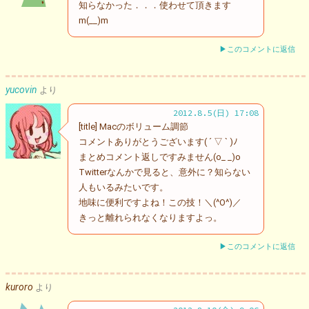
知らなかった．．．使わせて頂きます
m(__)m
▶このコメントに返信
yucovin
より
2012.8.5(日) 17:08
[title] Macのボリューム調節
コメントありがとうございます( ´ ▽ ` )ﾉ
まとめコメント返しですみません(o_ _)o
Twitterなんかで見ると、意外に？知らない
人もいるみたいです。
地味に便利ですよね！この技！＼(^O^)／
きっと離れられなくなりますよっ。
▶このコメントに返信
kuroro
より