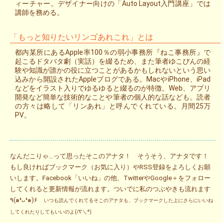
ィーチャー。デザイナー向けの「Auto Layout入門講座」では
講師を務める。
「もっと知りたいリンゴあれこれ」とは
都内某所にあるApple率100％の弱小事務所『ねこ事務所』で
起こるドタバタ劇（実話）を綴るため、また筆者ゆこびんの経
験や知識が誰かの役に立つことがあるかもしれないという思い
込みから開設されたAppleブログである。MacやiPhone、iPad
などをイラスト入りでゆるゆると綴るのが特徴。Web、アプリ
開発など簡単な技術的なことや筆者の個人的な話なども。読者
の方々は略して「リンあれ」と呼んでくれている。月間25万
PV。
なんだこりゃ…って思ったそこのアナタ！ そうそう、アナタです！
もし良ければブックマーク（お気に入り）やRSS登録をよろしくお願
いします。Facebook「いいね」の他、TwitterやGoogle＋をフォロー
してくれると更新情報が流れます。ついでに私のつぶやきも流れます
٩(๑❛ᴗ❛๑)۶
いつも読んでくれてるそこのアナタも、ブックマークした上にさらにいいね
してくれたりしてもいいのよ(/∇＼*)