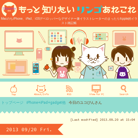
MacのちiPhone、iPad、iOSデベロッパーなデザイナー兼イラストレーターのまったりApple的イラ
スト雑記帳
トップページ
iPhone+iPad+gadget他
今日のユコびんさん
[Last modified] 2013.09.20 at 15:04
2013 09/20 Fri.