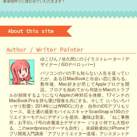
業環境作りに使わせていただきます！
About this site
Author / Writer Painter
ゆこびん / 佐久間にの (イラストレーター / デ
ザイナー / iSOデベロッパー)
パソコンのパの字も知らない人生を送ってい
たが、ある日MacBookと出会い恋に落ちる。
数年後、Mac好きが昂じてAppleブログを開
設。ブログを始めてから何故かMacのトラブ
ルが頻発するようになりAppleの神対応を体験。17インチの
MacBook Proを持ち運び寝食を共にする。そして（いろいろバ
ッサリ割愛）2014年にはWWDCに行き、自作のiOSアプリもリ
リース。富士通の最新モバイルスキャナScanSnap ix100のク
リエイターモデルにデザインを提供。趣味は音楽。「ねこ事務
所」お手伝い1号の赤魔道士デザイナー（つまり何でも大抵や
る、このwordpressのテーマも自作）。未経験者向けiPhoneア
プリ開発入門講座「アプリクリエイター道場」アシスタントテ