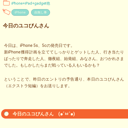
iPhone+iPad+gadget他
iPhone
由無し事
今日のユコびんさん
今日は、iPhone 5s、5cの発売日です。
新iPhone獲得計画を立ててしっかりとゲットした人、行き当たり
ばったりで奔走した人、徹夜組、始発組、みなさん、おつかれさま
でした。もしかしたらまだ戦っている人もいるかも？
ということで、昨日のエントリの予告通り、本日のユコびんさん
（エクストラ短編）をお送りします。
今日のユコびんさん (๑´ㅂ`๑)