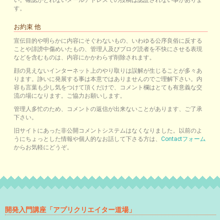
い。確認がとれないメールアドレスでの投稿は認証されない事がありま
す。
お約束 他
宣伝目的や明らかに内容にそぐわないもの、いわゆる公序良俗に反する
ことや誹謗中傷めいたもの、管理人及びブログ読者を不快にさせる表現
などを含むものは、内容にかかわらず削除されます。
顔の見えないインターネット上のやり取りは誤解が生じることが多々あ
ります。諍いに発展する事は本意ではありませんのでご理解下さい。内
容も言葉も少し気をつけて頂くだけで、コメント欄はとても有意義な交
流の場になります。ご協力お願いします。
管理人多忙のため、コメントの返信が出来ないことがあります、ご了承
下さい。
旧サイトにあった非公開コメントシステムはなくなりました。以前のよ
うにちょっとした情報や個人的なお話して下さる方は、
Contactフォーム
からお気軽にどうぞ。
開発入門講座「アプリクリエイター道場」