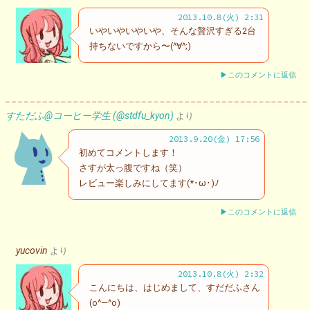
2013.10.8(火) 2:31
いやいやいやいや、そんな贅沢すぎる2台
持ちないですから〜(^∀^;)
▶このコメントに返信
すただふ@コーヒー学生 (@stdfu_kyon)
より
2013.9.20(金) 17:56
初めてコメントします！
さすが太っ腹ですね（笑）
レビュー楽しみにしてます(*･ω･)ﾉ
▶このコメントに返信
yucovin
より
2013.10.8(火) 2:32
こんにちは、はじめまして、すだだふさん
(o^―^o)