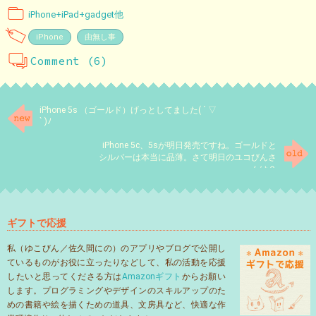
iPhone+iPad+gadget他
iPhone
由無し事
Comment (6)
iPhone 5s （ゴールド）げっとしてました( ´ ▽
` )ﾉ
iPhone 5c、5sが明日発売ですね。ゴールドと
シルバーは本当に品薄。さて明日のユコびんさ
んは？
ギフトで応援
私（ゆこびん／佐久間にの）のアプリやブログで公開し
ているものがお役に立ったりなどして、私の活動を応援
したいと思ってくださる方は
Amazonギフト
からお願い
します。プログラミングやデザインのスキルアップのた
めの書籍や絵を描くための道具、文房具など、快適な作