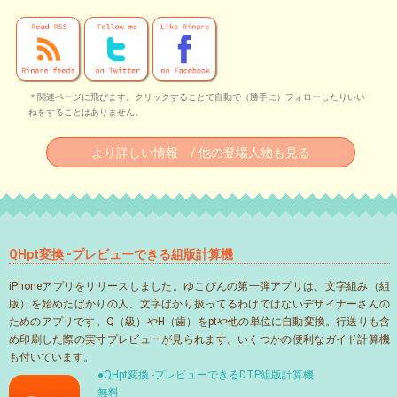
＊関連ページに飛びます。クリックすることで自動で（勝手に）フォローしたりいい
ねをすることはありません。
より詳しい情報 / 他の登場人物も見る
QHpt変換 -プレビューできる組版計算機
iPhoneアプリをリリースしました。ゆこびんの第一弾アプリは、文字組み（組
版）を始めたばかりの人、文字ばかり扱ってるわけではないデザイナーさんの
ためのアプリです。Q（級）やH（歯）をptや他の単位に自動変換。行送りも含
め印刷した際の実寸プレビューが見られます。いくつかの便利なガイド計算機
も付いています。
●QHpt変換 -プレビューできるDTP組版計算機
無料