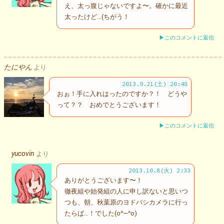
え、太っ腹じゃないですよ〜。確かに最近
太ったけど…(ちがう！
▶このコメントに返信
たにやん
より
2013.9.21(土) 20:48
おぉ！手に入れはったのですか？！ どうや
って？？ おめでとうございます！
▶このコメントに返信
yucovin
より
2013.10.8(火) 2:33
ありがとうございます〜！
徹夜組や始発組の人に申し訳ないと思いつ
つも、朝、秋葉原のヨドバシカメラに行っ
たらば…！でした(o^―^o)