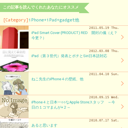
この記事を読んでくれたあなたにオススメ
[Category]
iPhone+iPad+gadget他
2011.05.19 Thu.
iPad Smart Cover (PRODUCT) RED 開封の儀（え？
今更？）
2012.03.08 Thu.
iPad（第３世代）発表とポチとSiri日本語対応
2011.04.10 Sun.
ねこ先生のiPhone４の壁紙、他
2010.09.15 Wed.
iPhone４と日本一○○なApple Storeスタッフ ～今
日の１コマまんが×２～
2010.07.17 Sat.
あると思います