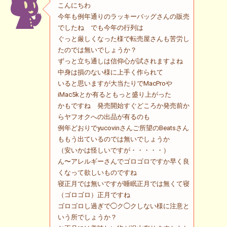
こんにちわ
今年も例年通りのラッキーバッグさんの販売
でしたね でも今年の行列は
ぐっと厳しくなった様で転売屋さんも苦労し
たのでは無いでしょうか？
ずっと立ち通しは信仰心が試されますよね
中身は損のない様に上手く作られて
いると思いますが大当たりでMacProや
iMac5kとか有るともっと盛り上がった
かもですね 発売開始すぐどころか発売前か
らヤフオクへの出品が有るのも
例年どおりでyucovinさんご所望のBeatsさん
ももう出ているのでは無いでしょうか
（安いかは怪しいですが・・・・・）
ん〜アレルギーさんでゴロゴロですか早く良
くなって欲しいものですね
寝正月では無いですが睡眠正月では無くて寝
（ゴロゴロ）正月ですね
ゴロゴロし過ぎで◯ク◯クしない様に注意と
いう所でしょうか？