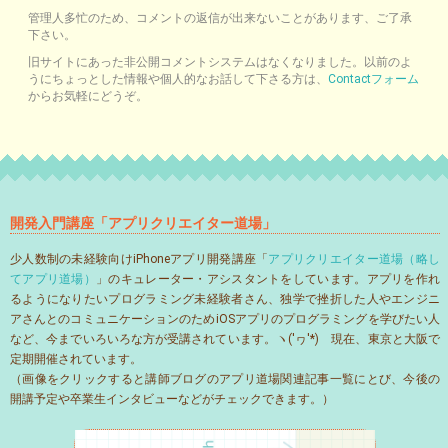
管理人多忙のため、コメントの返信が出来ないことがあります、ご了承
下さい。
旧サイトにあった非公開コメントシステムはなくなりました。以前のよ
うにちょっとした情報や個人的なお話して下さる方は、
Contactフォーム
からお気軽にどうぞ。
開発入門講座「アプリクリエイター道場」
少人数制の未経験向けiPhoneアプリ開発講座「
アプリクリエイター道場（略し
てアプリ道場）
」のキュレーター・アシスタントをしています。アプリを作れ
るようになりたいプログラミング未経験者さん、独学で挫折した人やエンジニ
アさんとのコミュニケーションのためiOSアプリのプログラミングを学びたい人
など、今までいろいろな方が受講されています。ヽ('ヮ'*)ゝ現在、東京と大阪で
定期開催されています。
（画像をクリックすると講師ブログのアプリ道場関連記事一覧にとび、今後の
開講予定や卒業生インタビューなどがチェックできます。）