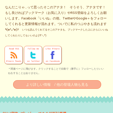
なんだこりゃ…って思ったそこのアナタ！ そうそう、アナタです！
もし良ければブックマーク（お気に入り）やRSS登録をよろしくお願
いします。Facebook「いいね」の他、TwitterやGoogle＋をフォロー
してくれると更新情報が流れます。ついでに私のつぶやきも流れます
٩(๑❛ᴗ❛๑)۶
いつも読んでくれてるそこのアナタも、ブックマークした上にさらにいいね
してくれたりしてもいいのよ(/∇＼*)
＊関連ページに飛びます。クリックすることで自動で（勝手に）フォローしたりいい
ねをすることはありません。
より詳しい情報 / 他の登場人物も見る