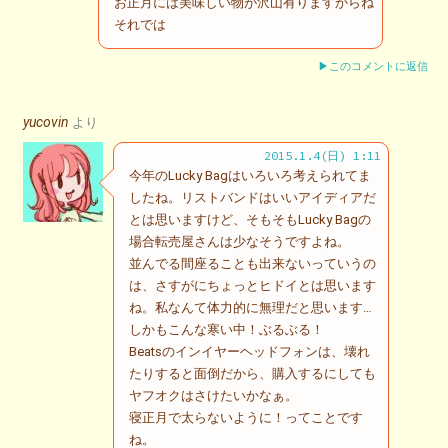
お正月には美味しい物が沢山有りますからね
それでは
▶このコメントに返信
yucovin
より
2015.1.4(日) 1:11
今年のLucky Bagはいろいろ考えられてま
したね。リストバンドはいいアイディアだ
とは思いますけど、そもそもLucky Bagの
場合転売屋さんは少なそうですよね。
並んでる間座ることも出来ないっていうの
は、さすがにちょっとヒドイとは思います
ね。私なんて体力的に無理だと思います…
しかもこんな寒い中！ぶるぶる！
Beatsのインイヤーヘッドフォンは、壊れ
たりすると面倒だから、購入するにしても
ヤフオクはさけたいかなぁ。
寝正月で太らないように！ってことです
ね。