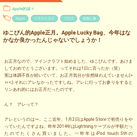
Apple的諸々
Apple
イラスト入り
ブログ
由無し事
ゆこびん的Apple正月。Apple Lucky Bag、今年はな
かなか良かったんじゃないでしょうか！
お正月なので、マインクラフト始めました、ゆこびんです。あけま
しておめでとうございます。ってそれは1日に言ったか（笑）
実は体調不良が続いていて、お正月気分が全然味わえていません(>
ㅂ<;) それにアレなかったですしね。アレに行ってお参りをすると
リンあれ的にはお正月だったのです。
ん？ アレって？
アレというのはー。ここ近年、1月2日はApple Storeで初売りをや
っていたんですよね。昨年2014年はLightningケーブルが半額だっ
たのでたくさん買いました。一昨年はiPod touch 5thの