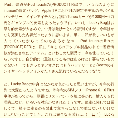
iPad。普通がiPod touchの(PRODUCT) REDで、いつものように
Incaseの限定バッグ。Apple TVにお正月の限定モデルのモバイル
バッテリー。メインアイテムとは別にiTunesカードが1000円〜5万
円とギャンブル的要素もあったようです。いつも、Lucky Bagはお
祭り的要素が大きめで、中身は微妙〜という評判ですが、今年はか
なり充実した内容だったように思います。単に、私が欲しいのもが
入っていたからってのもあるかなｗ iPod touchの5thの
(PRODUCT) REDは、私に「今までのアップル製品の中で一番所有
欲が満たされたアイテム」といわしめた製品で、今も使っているく
らいですし。自分的に（重複してるものはあるけど）要らないもの
がない！（でもきっとヤフオクにはもうバッテリーとかBeatsのイ
ンイヤーヘッドフォンがたくさん流れているんだろうな^^;）
と、Lucky Bagの中身はなかなか良かったと思いますが、今年の行
列は大変だったようですね。昨年秋のSIMフリーiPhone 6、6 Plus
事件があってから、順番にリストバンドを腕に巻かれ、横入り＆代
理防止など、いろいろ対策がなされたようです。銀座に関しては厳
しくて、椅子に座るのも禁止で立ちっぱなしで並ばないといけな
い…ということでした。これは完全なる苦行…。(；´Д｀) Lucky