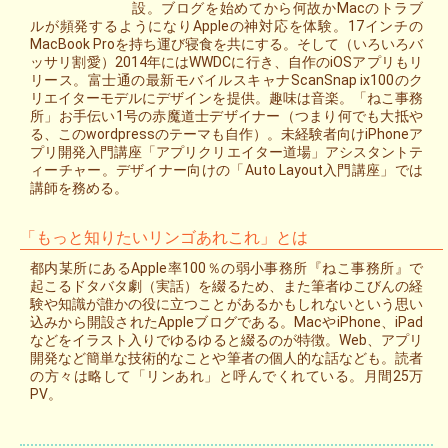
設。ブログを始めてから何故かMacのトラブ
ルが頻発するようになりAppleの神対応を体験。17インチの
MacBook Proを持ち運び寝食を共にする。そして（いろいろバ
ッサリ割愛）2014年にはWWDCに行き、自作のiOSアプリもリ
リース。富士通の最新モバイルスキャナScanSnap ix100のク
リエイターモデルにデザインを提供。趣味は音楽。「ねこ事務
所」お手伝い1号の赤魔道士デザイナー（つまり何でも大抵や
る、このwordpressのテーマも自作）。未経験者向けiPhoneア
プリ開発入門講座「アプリクリエイター道場」アシスタントテ
ィーチャー。デザイナー向けの「Auto Layout入門講座」では
講師を務める。
「もっと知りたいリンゴあれこれ」とは
都内某所にあるApple率100％の弱小事務所『ねこ事務所』で
起こるドタバタ劇（実話）を綴るため、また筆者ゆこびんの経
験や知識が誰かの役に立つことがあるかもしれないという思い
込みから開設されたAppleブログである。MacやiPhone、iPad
などをイラスト入りでゆるゆると綴るのが特徴。Web、アプリ
開発など簡単な技術的なことや筆者の個人的な話なども。読者
の方々は略して「リンあれ」と呼んでくれている。月間25万
PV。