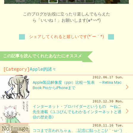
このブログがお役に立ったり楽しんでもらえた
ら「いいね！」お願いします(๑⁰ 〰⁰)
シェアしてくれると嬉しいです(*´ー｀*)
この記事を読んでくれたあなたにオススメ
[Category]
Apple的諸々
2012.06.17 Sun.
Apple製品解像度（ppi）比較一覧表 ～Retina Mac
Book ProからiPhoneまで
2013.12.30 Mon.
インターネット・プロバイダーというもの 〜ねこ
先生連載《ユコびんでもわかるインターネットと通
信の歴史⑧》
2010.11.16 Tue.
ココまで言われちゃぁ、…記念に貼っとこ(ﾉ｀･ω･´)