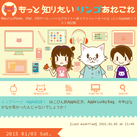
MacのちiPhone、iPad、iOSデベロッパーなデザイナー兼イラストレーターのまったりApple的イラ
スト雑記帳
トップページ
Apple的諸々
ゆこびん的Apple正月。Apple Lucky Bag、今年はな
かなか良かったんじゃないでしょうか！
[Last modified] 2015.01.03 at 21:49
2015 01/03 Sat.