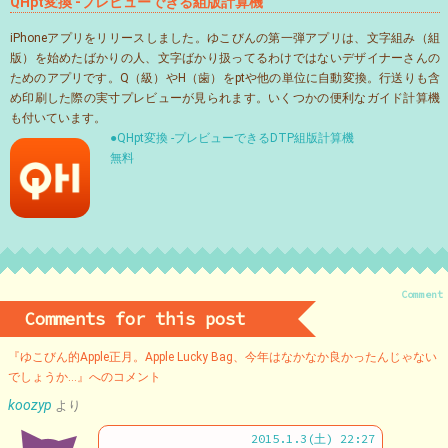
QHpt変換 -プレビューできる組版計算機
iPhoneアプリをリリースしました。ゆこびんの第一弾アプリは、文字組み（組
版）を始めたばかりの人、文字ばかり扱ってるわけではないデザイナーさんの
ためのアプリです。Q（級）やH（歯）をptや他の単位に自動変換。行送りも含
め印刷した際の実寸プレビューが見られます。いくつかの便利なガイド計算機
も付いています。
●QHpt変換 -プレビューできるDTP組版計算機
無料
Comment
Comments for this post
『ゆこびん的Apple正月。Apple Lucky Bag、今年はなかなか良かったんじゃない
でしょうか…』へのコメント
koozyp
より
2015.1.3(土) 22:27