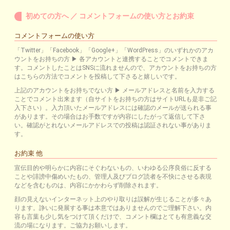
初めての方へ ／ コメントフォームの使い方とお約束
コメントフォームの使い方
「Twitter」「Facebook」「Google+」「WordPress」のいずれかのアカ
ウントをお持ちの方 ▶ 各アカウントと連携することでコメントできま
す。コメントしたことはSNSに流れませんので、アカウントをお持ちの方
はこちらの方法でコメントを投稿して下さると嬉しいです。
上記のアカウントをお持ちでない方 ▶ メールアドレスと名前を入力する
ことでコメント出来ます（自サイトをお持ちの方はサイトURLも是非ご記
入下さい）。入力頂いたメールアドレスには確認のメールが送られる事
があります。その場合はお手数ですが内容にしたがって返信して下さ
い。確認がとれないメールアドレスでの投稿は認証されない事がありま
す。
お約束 他
宣伝目的や明らかに内容にそぐわないもの、いわゆる公序良俗に反する
ことや誹謗中傷めいたもの、管理人及びブログ読者を不快にさせる表現
などを含むものは、内容にかかわらず削除されます。
顔の見えないインターネット上のやり取りは誤解が生じることが多々あ
ります。諍いに発展する事は本意ではありませんのでご理解下さい。内
容も言葉も少し気をつけて頂くだけで、コメント欄はとても有意義な交
流の場になります。ご協力お願いします。