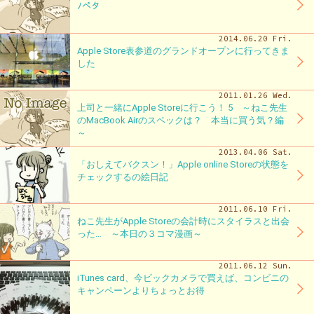
ﾉペタ
2014.06.20 Fri.
Apple Store表参道のグランドオープンに行ってきま
した
2011.01.26 Wed.
上司と一緒にApple Storeに行こう！ 5 ～ねこ先生
のMacBook Airのスペックは？ 本当に買う気？編
～
2013.04.06 Sat.
「おしえてバクスン！」Apple online Storeの状態を
チェックするの絵日記
2011.06.10 Fri.
ねこ先生がApple Storeの会計時にスタイラスと出会
った… ～本日の３コマ漫画～
2011.06.12 Sun.
iTunes card、今ビックカメラで買えば、コンビニの
キャンペーンよりちょっとお得