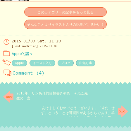
このカテゴリーの記事をもっと見る
そんなことよりイラスト入りの記事だけ見たい！
2015 01/03 Sat. 21:28
[Last modified] 2015.01.03
Apple的諸々
Apple
イラスト入り
ブログ
由無し事
Comment (4)
2015年、リンあれ的目標書き初め！＋ねこ先
生の一言
あけましておめでとうございます。「未だ…せ
ず」ということは可能性があるからであり、羊
は大きいと美で食べると養。