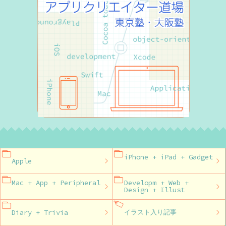
iPhone + iPad + Gadget
Apple
Mac + App + Peripheral
Developm + Web +
Design + Illust
Diary + Trivia
イラスト入り記事