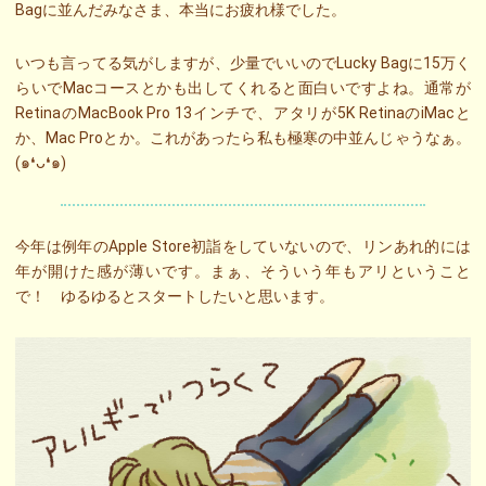
Bagに並んだみなさま、本当にお疲れ様でした。
いつも言ってる気がしますが、少量でいいのでLucky Bagに15万く
らいでMacコースとかも出してくれると面白いですよね。通常が
RetinaのMacBook Pro 13インチで、アタリが5K RetinaのiMacと
か、Mac Proとか。これがあったら私も極寒の中並んじゃうなぁ。
(๑❛ᴗ❛๑)
今年は例年のApple Store初詣をしていないので、リンあれ的には
年が開けた感が薄いです。まぁ、そういう年もアリということ
で！ ゆるゆるとスタートしたいと思います。