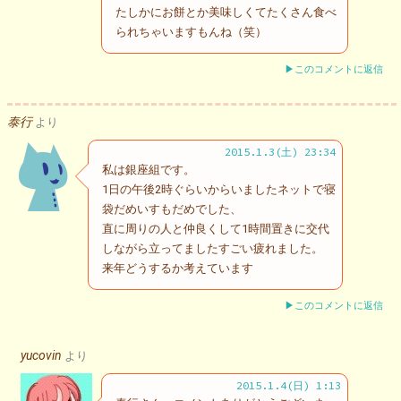
たしかにお餅とか美味しくてたくさん食べ
られちゃいますもんね（笑）
▶このコメントに返信
泰行
より
2015.1.3(土) 23:34
私は銀座組です。
1日の午後2時ぐらいからいましたネットで寝
袋だめいすもだめでした、
直に周りの人と仲良くして1時間置きに交代
しながら立ってましたすごい疲れました。
来年どうするか考えています
▶このコメントに返信
yucovin
より
2015.1.4(日) 1:13