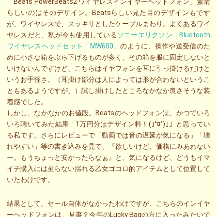
「Beats PowerBeats2 ワイヤレスインイヤーヘッドフォン」素晴
らしいのはそのデザイン。Beatsらしい見た目のデザインもです
が、ワイヤレスで、スッキリとしたケーブルまわり。よくあるワイ
ヤレスだと、私が今も使用している
ソニーエリクソン Bluetooth
ワイヤレスヘッドセット「MW600」
のように、操作や送受信のた
めに小さな箱をぶら下げるものが多く、その箱を服に固定しないと
いけないんですけど、こちらはイヤフォンを耳に引っ掛けるだけと
いうお手軽さ。（耳掛け部分は人によっては形が合わないというこ
ともあるようですが、）試し掛けしたところなかなか良さそうな装
着感でした。
しかし、なかなかのお値段。Beatsのヘッドフォンは、かつていろ
いろ聴いてみた結果「1万円分はデザイン料！(｣°ﾛ°)｣」と思ってい
る私です。さらにレビューで「動画では音の遅延が気になる」「壊
れやすい」等の書き込みを見て、『欲しいけど、価格にみあわない
ー。もうちょっと安かったらなぁ』と、気になるけど、どうもイマ
イチ購入には至らない揺れる乙女ゴコロ的アイテムとして位置して
いたわけです。
結果として、セール自体がなかったわけですが、こちらのインイヤ
ーヘッドフォンは、見事？今年のLucky Bagの方に入ったみたいで