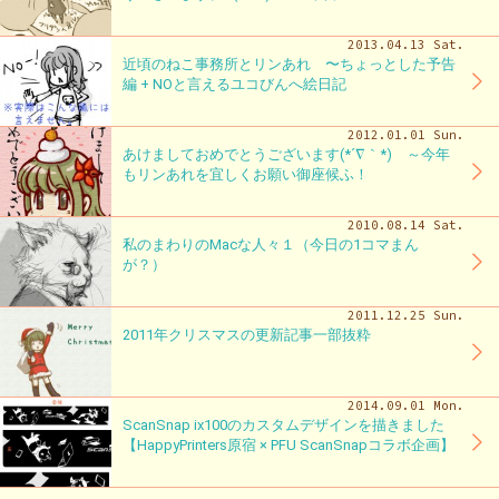
2013.04.13 Sat.
近頃のねこ事務所とリンあれ 〜ちょっとした予告
編 + NOと言えるユコびんへ絵日記
2012.01.01 Sun.
あけましておめでとうございます(*´∇｀*) ～今年
もリンあれを宜しくお願い御座候ふ！
2010.08.14 Sat.
私のまわりのMacな人々１（今日の1コマまん
が？）
2011.12.25 Sun.
2011年クリスマスの更新記事一部抜粋
2014.09.01 Mon.
ScanSnap ix100のカスタムデザインを描きました
【HappyPrinters原宿 × PFU ScanSnapコラボ企画】