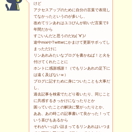
けど
アクセスアップのために自分の言葉で表現し
てなかったというのが多いし、
改めてリンあれはユコびんが紡いだ言葉で3
年間だから
すごいんだと思うのだね( ´∀`)ﾉ
途中mixiやTwitterにかまけて更新サボってし
まっただけに
リンあれみたいなブログを書かねば！と火を
付けてくれたことに
ホントに感謝感謝！（でもリンあれの足下に
は遠く及ばないｗ）
ブログに記すために身についたことも大事だ
し、
過去記事を検索でたどり着いたり、同じこと
に共感するきっかけになったりとか
困っていたことの解決に繋がったりとか、
ああ、あの時この記事書いて良かった！って
いう喜びもあるから
それがいっぱい詰まってるリンあれはいつま