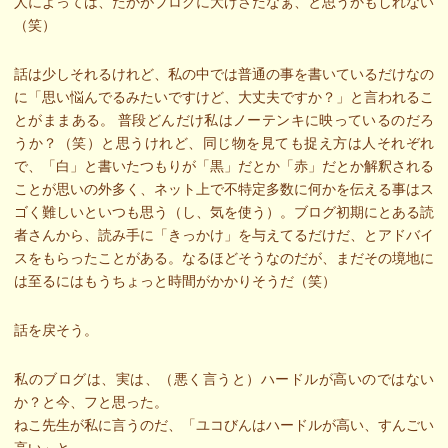
人によっては、たかがブログに大げさだなぁ、と思うかもしれない
（笑）
話は少しそれるけれど、私の中では普通の事を書いているだけなの
に「思い悩んでるみたいですけど、大丈夫ですか？」と言われるこ
とがままある。 普段どんだけ私はノーテンキに映っているのだろ
うか？（笑）と思うけれど、同じ物を見ても捉え方は人それぞれ
で、「白」と書いたつもりが「黒」だとか「赤」だとか解釈される
ことが思いの外多く、ネット上で不特定多数に何かを伝える事はス
ゴく難しいといつも思う（し、気を使う）。ブログ初期にとある読
者さんから、読み手に「きっかけ」を与えてるだけだ、とアドバイ
スをもらったことがある。なるほどそうなのだが、まだその境地に
は至るにはもうちょっと時間がかかりそうだ（笑）
話を戻そう。
私のブログは、実は、（悪く言うと）ハードルが高いのではない
か？と今、フと思った。
ねこ先生が私に言うのだ、「ユコびんはハードルが高い、すんごい
高い」と。