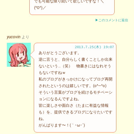
でも可能な限り続いて欲しいですな！＼
(^O^)／
▶このコメントに返信
yucovin
より
2013.7.25(木) 19:07
ありがとうございます。
逆に言うと、自分らしく書くことしか出来
ないという…（笑） 物書きにはなれそう
もないですねｗ
私のブログがきっかけになってブログ再開
されたというのは嬉しいです。(o^—^o)
そういう言葉がブログを続けるモチベーシ
ョンになるんですよね。
皆に楽しさや面白さ（たまに有益な情報
も）を、提供できるブログになりたいです
ね。
がんばります〜！(｀･ω･´)ゞ