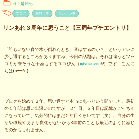
日々是雑記
ブログ
由無し事
言いたい事
リンあれ３周年に思うこと【三周年プチエントリ】
「誰もいない森で木が倒れたとき、音はするのか？」というアレに
少し通ずるところがありますね、今日の話題は。それは違うとツッ
コミが来そうな予感もするユコびん（
@yucovin
）です、こんに
ちは(o^―^o)
ブログを始めて３年。思い返すと本当にあっという間でした。最初
の１年間は思い出深いのですが、２年目、３年目は記憶がごっちゃ
になっていて、気分的にはまだ２年目くらいです（笑）。自分の生
活や環境やあまり変化がないから3年前のことも最近のように感じ
るのかもしれません。