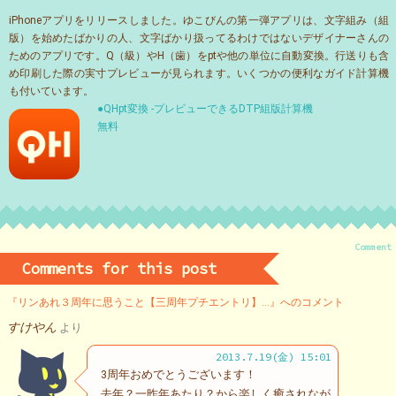
iPhoneアプリをリリースしました。ゆこびんの第一弾アプリは、文字組み（組
版）を始めたばかりの人、文字ばかり扱ってるわけではないデザイナーさんの
ためのアプリです。Q（級）やH（歯）をptや他の単位に自動変換。行送りも含
め印刷した際の実寸プレビューが見られます。いくつかの便利なガイド計算機
も付いています。
●QHpt変換 -プレビューできるDTP組版計算機
無料
Comment
Comments for this post
『リンあれ３周年に思うこと【三周年プチエントリ】…』へのコメント
すけやん
より
2013.7.19(金) 15:01
3周年おめでとうございます！
去年？一昨年あたり？から楽しく癒されなが