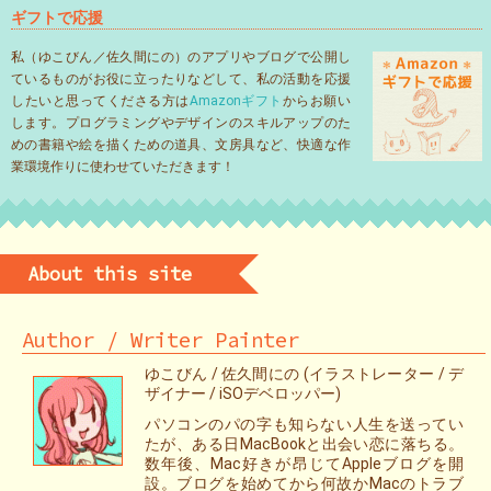
ギフトで応援
私（ゆこびん／佐久間にの）のアプリやブログで公開し
ているものがお役に立ったりなどして、私の活動を応援
したいと思ってくださる方は
Amazonギフト
からお願い
します。プログラミングやデザインのスキルアップのた
めの書籍や絵を描くための道具、文房具など、快適な作
業環境作りに使わせていただきます！
About this site
Author / Writer Painter
ゆこびん / 佐久間にの (イラストレーター / デ
ザイナー / iSOデベロッパー)
パソコンのパの字も知らない人生を送ってい
たが、ある日MacBookと出会い恋に落ちる。
数年後、Mac好きが昂じてAppleブログを開
設。ブログを始めてから何故かMacのトラブ