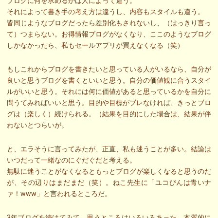
ブログに何を求めるかは人によって違う。
それによって書き手の考え方は違うし、内容もスタイルも違う。
皆同じようなブログだったら差別化もされないし、（はっきり言っ
て）つまらない。お得情報ブログがなくなり、ここのようなブログ
しかなかったら、私もセールアプリが買えなくなる（笑）
もしこれからブログを書きたいと思っている人がいるなら、自分が
良いと思うブログを書くといいと思う。自分の価値観に合うスタイ
ルがいいと思う。それには何に価値があると思っているかを自分に
問うてみればいいと思う。目的や目標がブレなければ、きっとブロ
グは（楽しく）続けられる。（結果を目的にした場合は、結果が伴
わないとつらいが。
と、エラそうに言ってみたが、正直、私も迷うことが多い。結論は
いつだって一緒なのにぐだぐだと考える。
無駄に迷うことがなくなるともっとブログが楽しくなると思うのだ
が、その辺りはまだまだ（笑）。ねこ先生に「ユコびんは青いナ
ァ！www」と言われるところだ。
3年ブログを続けてみて、思うところはいろいろあった。本質的に