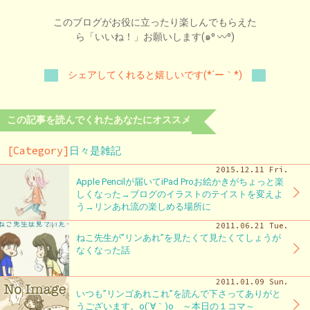
このブログがお役に立ったり楽しんでもらえた
ら「いいね！」お願いします(๑⁰ 〰⁰)
シェアしてくれると嬉しいです(*´ー｀*)
この記事を読んでくれたあなたにオススメ
[Category]
日々是雑記
2015.12.11 Fri.
Apple Pencilが届いてiPad Proお絵かきがちょっと楽
しくなった→ブログのイラストのテイストを変えよ
う→リンあれ流の楽しめる場所に
2011.06.21 Tue.
ねこ先生が”リンあれ”を見たくて見たくてしょうが
なくなった話
2011.01.09 Sun.
いつも”リンゴあれこれ”を読んで下さってありがと
うございます。o(´∀｀)o ～本日の１コマ～