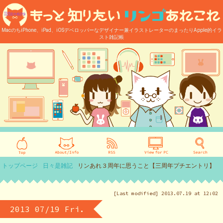
MacのちiPhone、iPad、iOSデベロッパーなデザイナー兼イラストレーターのまったりApple的イラ
スト雑記帳
トップページ
日々是雑記
リンあれ３周年に思うこと【三周年プチエントリ】
[Last modified] 2013.07.19 at 12:02
2013 07/19 Fri.