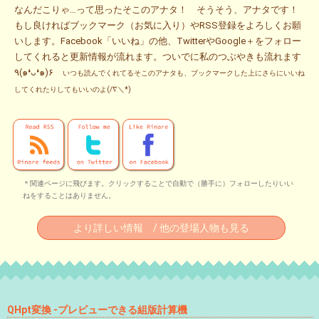
なんだこりゃ…って思ったそこのアナタ！ そうそう、アナタです！
もし良ければブックマーク（お気に入り）やRSS登録をよろしくお願
いします。Facebook「いいね」の他、TwitterやGoogle＋をフォロー
してくれると更新情報が流れます。ついでに私のつぶやきも流れます
٩(๑❛ᴗ❛๑)۶
いつも読んでくれてるそこのアナタも、ブックマークした上にさらにいいね
してくれたりしてもいいのよ(/∇＼*)
＊関連ページに飛びます。クリックすることで自動で（勝手に）フォローしたりいい
ねをすることはありません。
より詳しい情報 / 他の登場人物も見る
QHpt変換 -プレビューできる組版計算機