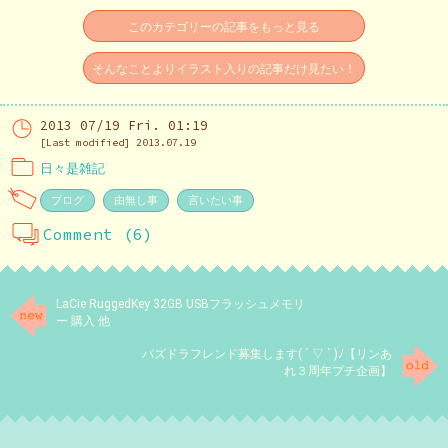
このカテゴリーの記事をもっと見る
そんなことよりイラスト入りの記事だけ見たい！
2013 07/19 Fri. 01:19
[Last modified] 2013.07.19
日々是雑記
ブログ
由無し事
言いたい事
Comment (6)
LaCie RuggedKey 32GB USBフラッシュメモリ
ー 購入 他
パズドラフレンド募集します( ´ ▽ ` )ﾉ【リンあ
れ３周年プチ企画】