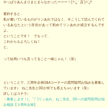
やっぱりあんまりまとまらなかったーーー！(੭ु｀Д´)੭ु⁾⁾
要約すると…
私が書いているものがリンあれではなく、今こうして読んでくれて
いるあなたという存在があって初めてリンあれが成立するんです
よ。
ということです！ でもって、
これからもよろしくね！
と。
って結局いつも言ってること一緒じゃん！（笑）
ということで、三周年企画Q&Aコーナーの質問疑問お悩みを募集し
ています♪ ねこ先生とDDが何でも答えちゃいます（笑）
詳しくはコチラ↓
・
募集します！(。´▽`)リンあれ、ねこ先生、DDへの疑問質問お悩
み相談【３周年企画】