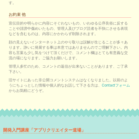
す。
お約束 他
宣伝目的や明らかに内容にそぐわないもの、いわゆる公序良俗に反する
ことや誹謗中傷めいたもの、管理人及びブログ読者を不快にさせる表現
などを含むものは、内容にかかわらず削除されます。
顔の見えないインターネット上のやり取りは誤解が生じることが多々あ
ります。諍いに発展する事は本意ではありませんのでご理解下さい。内
容も言葉も少し気をつけて頂くだけで、コメント欄はとても有意義な交
流の場になります。ご協力お願いします。
管理人多忙のため、コメントの返信が出来ないことがあります、ご了承
下さい。
旧サイトにあった非公開コメントシステムはなくなりました。以前のよ
うにちょっとした情報や個人的なお話して下さる方は、
Contactフォーム
からお気軽にどうぞ。
開発入門講座「アプリクリエイター道場」