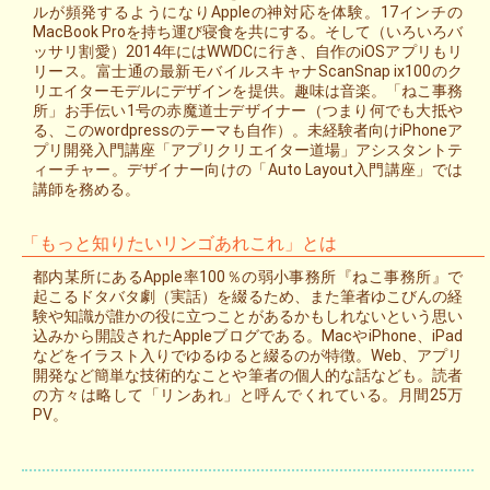
ルが頻発するようになりAppleの神対応を体験。17インチの
MacBook Proを持ち運び寝食を共にする。そして（いろいろバ
ッサリ割愛）2014年にはWWDCに行き、自作のiOSアプリもリ
リース。富士通の最新モバイルスキャナScanSnap ix100のク
リエイターモデルにデザインを提供。趣味は音楽。「ねこ事務
所」お手伝い1号の赤魔道士デザイナー（つまり何でも大抵や
る、このwordpressのテーマも自作）。未経験者向けiPhoneア
プリ開発入門講座「アプリクリエイター道場」アシスタントテ
ィーチャー。デザイナー向けの「Auto Layout入門講座」では
講師を務める。
「もっと知りたいリンゴあれこれ」とは
都内某所にあるApple率100％の弱小事務所『ねこ事務所』で
起こるドタバタ劇（実話）を綴るため、また筆者ゆこびんの経
験や知識が誰かの役に立つことがあるかもしれないという思い
込みから開設されたAppleブログである。MacやiPhone、iPad
などをイラスト入りでゆるゆると綴るのが特徴。Web、アプリ
開発など簡単な技術的なことや筆者の個人的な話なども。読者
の方々は略して「リンあれ」と呼んでくれている。月間25万
PV。