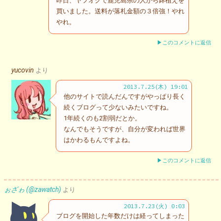
昨日、ヤフオクで鹿児島県の人から鉢植えを
買いました。送料が落札金額の３倍強！やれ
やれ。
▶このコメントに返信
yucovin
より
2013.7.25(木) 19:01
他のサイトで読んだんですがやっぱり長く
続くブログって少ないみたいですね。
1年続くのも2割弱だとか。
なんでもそうですが、自分が変われば世界
はかわるもんですよね。
▶このコメントに返信
ぉざゎ (@zawatch)
より
2013.7.23(火) 0:03
ブログを開始した年数だけは経ってしまった