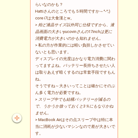
らいなのかも？
Hattiさんのところでも５時間ですか～^-^;)
core i7は大食漢とw。
> 殆ど液晶サイズ以外同じ仕様ですから、液
晶画面の大きいyucovinさんの17inchは更に
消費電力が大きいのかも知れません。
> 私の方が作業的には軽い負担しかさせてい
ないとも思います。
ディスプレイの光度はかなり電力消費に関わ
ってますよね。バッテリー長持ちさせたい人
は取りあえず暗くするのは常套手段ですもん
ね。
そうですね～大きいってことは確かにそのぶ
ん多く電力が必要ですね。
> スリープ中でも結構バッテリーが減るの
で、うかうか放っておくと3％にもなりかね
ません。
> MacBook Airはその点スリープ中は特に本
当に消耗が少ないマシンなので差が大きいで
す。