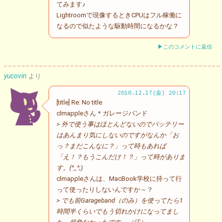
てみます♪
Lightroomで現像するときCPUはフル稼働に
なるので似たような駆動時間になるかな？
▶このコメントに返信
yucovin
より
2010.12.17(金) 20:17
[title] Re: No title
clmappleさん＊ガレージバンド
> 外で使う事はほとんどないのでバッテリー
はあんまり気にしないのですがなんか「お
っ？まだこんなに？」って時もあれば
「え！？もうこんだけ！？」って時がありま
す。(^_^;)
clmappleさんは、MacBook学校に持って行
って使ったりしないんですか～？
> でも前Garageband（のみ）を使ってたら1
時間半くらいでもう切れかけになってまし