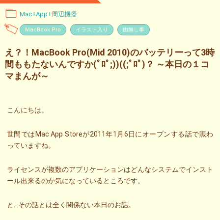
Mac+App+周辺機器
MacBook Pro
イラスト入り
由無し事
え？！MacBook Pro(Mid 2010)のバッテリーって3時
間ももたないんですか(ﾟﾛﾟ;))((;ﾟﾛﾟ)？ ～本日の１コ
マまんが～
こんにちは。
世間ではMac App Storeが2011年1月6日にオープンする話で賑わ
っていますね。
ライセンスが複数のアプリケーションはどんなシステムでインスト
ール出来るのか気になっているところです。
と…その話とは全く関係ない本日のお話。