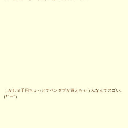
しかし８千円ちょっとでペンタブが買えちゃうんなんてスゴい。
(*ﾟーﾟ)