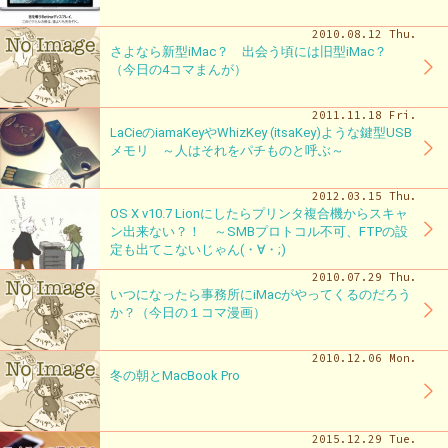
2010.08.12 Thu.
さよなら新型iMac？ 出会う頃には旧型iMac？
（今日の4コマまんが）
2011.11.18 Fri.
LaCieのiamaKeyやWhizKey (itsaKey)ような鍵型USB
メモリ ～人はそれをパチものと呼ぶ～
2012.03.15 Thu.
OS X v10.7 Lionにしたらプリンタ複合機からスキャ
ン出来ない？！ ～SMBプロトコル不可、FTPの設
定も出てこないじゃん(・∀・;)
2010.07.29 Thu.
いつになったら事務所にiMacがやってくるのだろう
か？（今日の１コマ漫画）
2010.12.06 Mon.
冬の朝とMacBook Pro
2015.12.29 Tue.