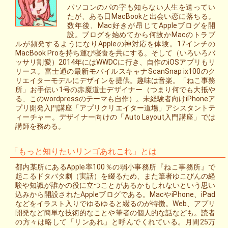
パソコンのパの字も知らない人生を送ってい
たが、ある日MacBookと出会い恋に落ちる。
数年後、Mac好きが昂じてAppleブログを開
設。ブログを始めてから何故かMacのトラブ
ルが頻発するようになりAppleの神対応を体験。17インチの
MacBook Proを持ち運び寝食を共にする。そして（いろいろバ
ッサリ割愛）2014年にはWWDCに行き、自作のiOSアプリもリ
リース。富士通の最新モバイルスキャナScanSnap ix100のク
リエイターモデルにデザインを提供。趣味は音楽。「ねこ事務
所」お手伝い1号の赤魔道士デザイナー（つまり何でも大抵や
る、このwordpressのテーマも自作）。未経験者向けiPhoneア
プリ開発入門講座「アプリクリエイター道場」アシスタントテ
ィーチャー。デザイナー向けの「Auto Layout入門講座」では
講師を務める。
「もっと知りたいリンゴあれこれ」とは
都内某所にあるApple率100％の弱小事務所『ねこ事務所』で
起こるドタバタ劇（実話）を綴るため、また筆者ゆこびんの経
験や知識が誰かの役に立つことがあるかもしれないという思い
込みから開設されたAppleブログである。MacやiPhone、iPad
などをイラスト入りでゆるゆると綴るのが特徴。Web、アプリ
開発など簡単な技術的なことや筆者の個人的な話なども。読者
の方々は略して「リンあれ」と呼んでくれている。月間25万