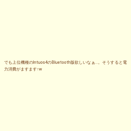
でも上位機種のIntuos4のBluetooth版欲しいなぁ…。そうすると電
力消費がますます↑w