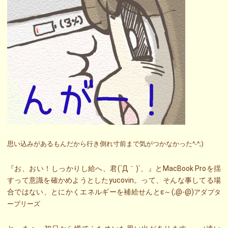
思い込みがあるもんだから行き倒れ寸前まで気がつかなかった^-^;)
『お、おい！しっかりし給へ、君(´Д｀)`、』とMacBook Proを揺
すって意識を確かめようとしたyucovin。って、そんな事してる場
合ではない、とにかくエネルギーを補給せんとε～(;@-@)
アダプタ
ープリーズ