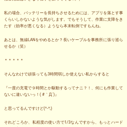
私の場合、バッテリーを長持ちさせるためには、アプリを落とす事
くらいしかないような気がします。でもそうして、作業に支障をき
たす（効率が悪くなる）ようなら本末転倒ですもんね。
あとは、無線LANをやめるとか？長いケーブルを事務所に張り巡ら
せるか（笑）
＊＊＊＊＊
そんなわけで頑張っても3時間弱しか使えない私からすると
『一度の充電で９時間とか駆動するってナニ？！、何にも作業して
ないに違いないっ！( #｀Д´)』
と思ってるんですけど(^-^;)
それどころか、私程度の使い方で1/3なんですから、もっとハード