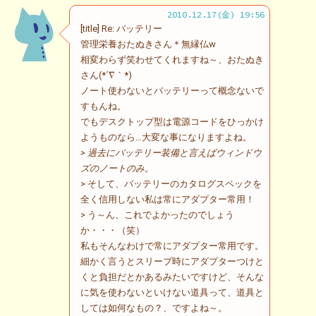
2010.12.17(金) 19:56
[title] Re: バッテリー
管理栄養おたぬきさん＊無縁仏w
相変わらず笑わせてくれますね～、おたぬき
さん(*´∇｀*)
ノート使わないとバッテリーって概念ないで
すもんね。
でもデスクトップ型は電源コードをひっかけ
ようものなら…大変な事になりますよね。
> 過去にバッテリー装備と言えばウィンドウ
ズのノートのみ。
> そして、バッテリーのカタログスペックを
全く信用しない私は常にアダプター常用！
> う～ん、これでよかったのでしょう
か・・・（笑）
私もそんなわけで常にアダプター常用です。
細かく言うとスリープ時にアダプターつけと
くと負担だとかあるみたいですけど、そんな
に気を使わないといけない道具って、道具と
しては如何なもの？、ですよね～。