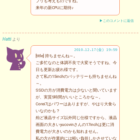
プリも考えものですね。
来年の新CPUに期待♪
▶このコメントに返信
Hatti
より
2010.12.17(金) 19:59
[title] 持ちませんね～。
ご多忙なのと体調不良で大変そうですね、今
日も更新お疲れ様です。
さて私の15inchのバッテリーも持ちませんね
～。
SSDの方が消費電力は少ないと聞いています
が、実質5時間がいいところかな～。
Corei7はパワーはありますが、やはり大食ら
いなのかも？
殆ど液晶サイズ以外同じ仕様ですから、液晶
画面の大きいyucovinさんの17inchは更に消
費電力が大きいのかも知れません。
私の方が作業的には軽い負担しかさせていな