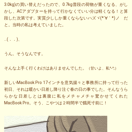
3.0kg)の買い替えだったので、0.7kg普段の荷物が重くなる、がし
かし、ACアダプターを持って行かなくていい分は軽くなる！と算
段した次第です。実質少ししか重くならないハズヾ(*´∀｀*)ノ だ
と。当時の私は考えていました。
…(．．)、
うん。そうなんです。
そんな上手く行くわけはありませんでした。
（甘いよ、私^-^;）
新しいMacBook Pro 17インチを意気揚々と事務所に持って行った
初日、それは暖かい日差し降り注ぐ春の日の事でした。そんなうら
らかな日差しとは裏腹に私をメチャメチャ驚かせてくれた
MacBook Pro。そう、こやつは２時間半で餓死寸前に！