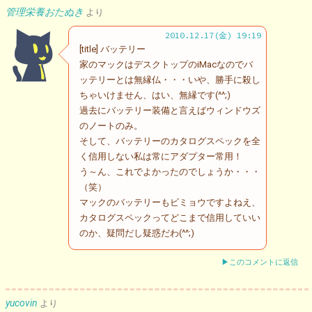
管理栄養おたぬき
より
2010.12.17(金) 19:19
[title] バッテリー
家のマックはデスクトップのiMacなのでバ
ッテリーとは無縁仏・・・いや、勝手に殺し
ちゃいけません、はい、無縁です(^^;)
過去にバッテリー装備と言えばウィンドウズ
のノートのみ。
そして、バッテリーのカタログスペックを全
く信用しない私は常にアダプター常用！
う～ん、これでよかったのでしょうか・・・
（笑）
マックのバッテリーもビミョウですよねえ、
カタログスペックってどこまで信用していい
のか、疑問だし疑惑だわ(^^;)
▶このコメントに返信
yucovin
より