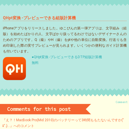
QHpt変換 -プレビューできる組版計算機
iPhoneアプリをリリースしました。ゆこびんの第一弾アプリは、文字組み（組
版）を始めたばかりの人、文字ばかり扱ってるわけではないデザイナーさんの
ためのアプリです。Q（級）やH（歯）をptや他の単位に自動変換。行送りも含
め印刷した際の実寸プレビューが見られます。いくつかの便利なガイド計算機
も付いています。
●QHpt変換 -プレビューできるDTP組版計算機
無料
Comment
Comments for this post
『え？！MacBook Pro(Mid 2010)のバッテリーって3時間ももたないんですか(ﾟ
ﾛﾟ;)…』へのコメント