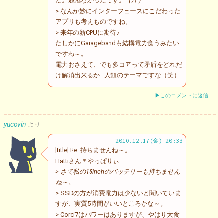
た。超危なかったです。（汗）
> なんか妙にインターフェースにこだわった
アプリも考えものですね。
> 来年の新CPUに期待♪
たしかにGaragebandも結構電力食うみたい
ですね～。
電力おさえて、でも多コアって矛盾をどれだ
け解消出来るか…人類のテーマですな（笑）
▶このコメントに返信
yucovin
より
2010.12.17(金) 20:33
[title] Re: 持ちませんね～。
Hattiさん＊やっぱりぃ
> さて私の15inchのバッテリーも持ちません
ね～。
> SSDの方が消費電力は少ないと聞いていま
すが、実質5時間がいいところかな～。
> Corei7はパワーはありますが、やはり大食