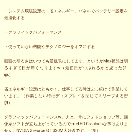
・システム環境設定の「省エネルギー」パネルでバッテリー設定を
最適化する
・グラフィックパフォーマンス
・使っていない機能やテクノロジーをオフにする
画面の明るさはいつでも最低限にしてます。というかMax状態は明
るすぎて目が痛くなりますw（最初目がつぶれるかと思った@-
@;）
省エネルギー設定はともかく、仕事してる時はぶっ続けで作業して
います。（作業しない時はディスプレイを閉じてスリープする習
慣）
グラフィックパフォーマンスw。えと、常にフォトショップ等、画
像系ソフトが立ち上がっているのでIntel HD Graphicsな事はありま
せん。NVIDIA GeForce GT 330M大好きです。（笑）