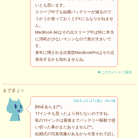
いとも思います。
スリープ中でも結構バッテリーが減るので、
うかうか放っておくと3％にもなりかねませ
ん。
MacBook Airはその点スリープ中は特に本当
に消耗が少ないマシンなので差が大きいで
す。
来年に噂される次期型MacBookProはその点
進化するかも知れませんね。
▶このコメントに返信
もでる
より
2010.12.17(金) 20:08
[title] あらま(^^;;
17インチも思ったより持たないのですね。
私の13インチは最後までバッテリー駆動で使
い切った事がまだありません(^^;;
結婚式の写真現像があるから今度それで試し