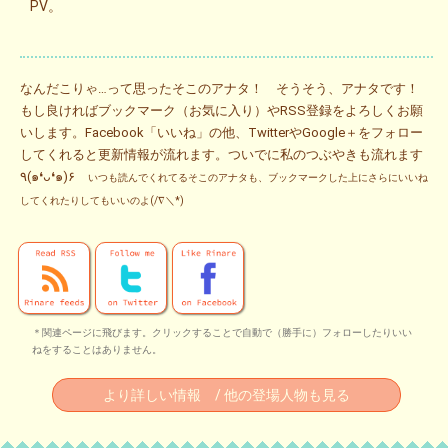
PV。
なんだこりゃ…って思ったそこのアナタ！ そうそう、アナタです！
もし良ければブックマーク（お気に入り）やRSS登録をよろしくお願
いします。Facebook「いいね」の他、TwitterやGoogle＋をフォロー
してくれると更新情報が流れます。ついでに私のつぶやきも流れます
٩(๑❛ᴗ❛๑)۶
いつも読んでくれてるそこのアナタも、ブックマークした上にさらにいいね
してくれたりしてもいいのよ(/∇＼*)
＊関連ページに飛びます。クリックすることで自動で（勝手に）フォローしたりいい
ねをすることはありません。
より詳しい情報 / 他の登場人物も見る