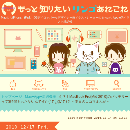
MacのちiPhone、iPad、iOSデベロッパーなデザイナー兼イラストレーターのまったりApple的イラ
スト雑記帳
トップページ
Mac+App+周辺機器
え？！MacBook Pro(Mid 2010)のバッテリー
って3時間ももたないんですか(ﾟﾛﾟ;))((;ﾟﾛﾟ)？ ～本日の１コマまんが～
[Last modified] 2014.12.14 at 01:25
2010 12/17 Fri.