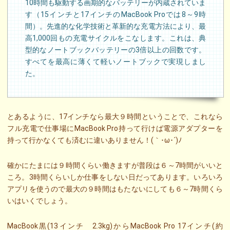
10時間も駆動する画期的なバッテリーが内蔵されていま
す（15インチと17インチのMacBook Proでは8～9時
間）。先進的な化学技術と革新的な充電方法により、最
高1,000回もの充電サイクルをこなします。これは、典
型的なノートブックバッテリーの3倍以上の回数です。
すべてを最高に薄くて軽いノートブックで実現しまし
た。
とあるように、17インチなら最大９時間ということで、これなら
フル充電で仕事場にMacBook Pro持って行けば電源アダプターを
持って行かなくても済むに違いありません！(｀･ω･´)ﾉ
確かにたまには９時間くらい働きますが普段は６～7時間がいいと
ころ。3時間くらいしか仕事をしない日だってあります。いろいろ
アプリを使うので最大の９時間はもたないにしても６～7時間くら
いはいくでしょう。
MacBook黒(13インチ 2.3kg)からMacBook Pro 17インチ(約