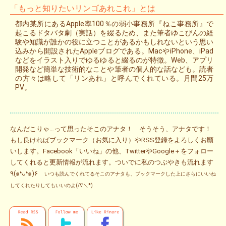
「もっと知りたいリンゴあれこれ」とは
都内某所にあるApple率100％の弱小事務所『ねこ事務所』で
起こるドタバタ劇（実話）を綴るため、また筆者ゆこびんの経
験や知識が誰かの役に立つことがあるかもしれないという思い
込みから開設されたAppleブログである。MacやiPhone、iPad
などをイラスト入りでゆるゆると綴るのが特徴。Web、アプリ
開発など簡単な技術的なことや筆者の個人的な話なども。読者
の方々は略して「リンあれ」と呼んでくれている。月間25万
PV。
なんだこりゃ…って思ったそこのアナタ！ そうそう、アナタです！
もし良ければブックマーク（お気に入り）やRSS登録をよろしくお願
いします。Facebook「いいね」の他、TwitterやGoogle＋をフォロー
してくれると更新情報が流れます。ついでに私のつぶやきも流れます
٩(๑❛ᴗ❛๑)۶
いつも読んでくれてるそこのアナタも、ブックマークした上にさらにいいね
してくれたりしてもいいのよ(/∇＼*)