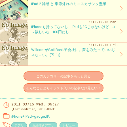
iPad 2 雑感 と 季節外れのミニスカサンタ壁紙
2010.10.18 Mon.
iPhoneも持ってないし、iPadも3Gじゃないけど…コ
レ欲しいな…100円だし
2010.10.15 Fri.
WillcomがSoftBank子会社に。夢をみたっていいじ
ゃな～い。(´∇｀;)
このカテゴリーの記事をもっと見る
そんなことよりイラスト入りの記事だけ見たい！
2011 03/16 Wed. 06:27
[Last modified] 2013.08.31
iPhone+iPad+gadget他
アプリ
お絵描きアプリ
レビュー