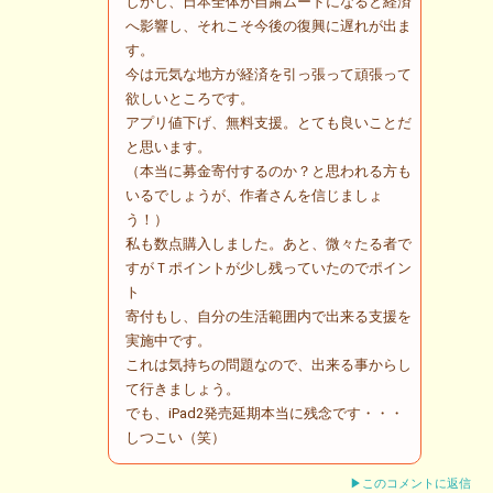
しかし、日本全体が自粛ムードになると経済
へ影響し、それこそ今後の復興に遅れが出ま
す。
今は元気な地方が経済を引っ張って頑張って
欲しいところです。
アプリ値下げ、無料支援。とても良いことだ
と思います。
（本当に募金寄付するのか？と思われる方も
いるでしょうが、作者さんを信じましょ
う！）
私も数点購入しました。あと、微々たる者で
すがＴポイントが少し残っていたのでポイン
ト
寄付もし、自分の生活範囲内で出来る支援を
実施中です。
これは気持ちの問題なので、出来る事からし
て行きましょう。
でも、iPad2発売延期本当に残念です・・・
しつこい（笑）
▶このコメントに返信