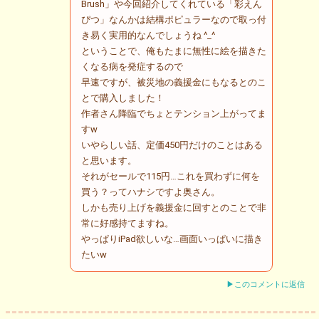
Brush」や今回紹介してくれている「彩えん
ぴつ」なんかは結構ポピュラーなので取っ付
き易く実用的なんでしょうね ^_^
ということで、俺もたまに無性に絵を描きた
くなる病を発症するので
早速ですが、被災地の義援金にもなるとのこ
とで購入しました！
作者さん降臨でちょとテンション上がってま
すw
いやらしい話、定価450円だけのことはある
と思います。
それがセールで115円…これを買わずに何を
買う？ってハナシですよ奥さん。
しかも売り上げを義援金に回すとのことで非
常に好感持てますね。
やっぱりiPad欲しいな…画面いっぱいに描き
たいw
▶このコメントに返信