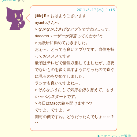
2011.3.17(木) 1:15
[title] Re: おはようございます
nyantoさんへ
> なかなかよさげなアプリですねぇ…って、
docomoユーザーが何言ってんだか ^-^;
> 元漫研に勧めておきました。
おぉ～、とっても良いアプリです。自信を持
っておススメですw
最初はテレビで情報収集してましたが、必要
でないものを多く流すようになったので直ぐ
に見るのをやめてしました。
ラジオも良いですよね～。
> そんなふうにして気持を切り替えて、もう
いっぺんスタートです。
> 今日はMacの箱を開けます ^-^/
ですよ、ですよ。w
開封の儀ですね。どうだったんでしょ～～？
^^
▶このコメントに返信