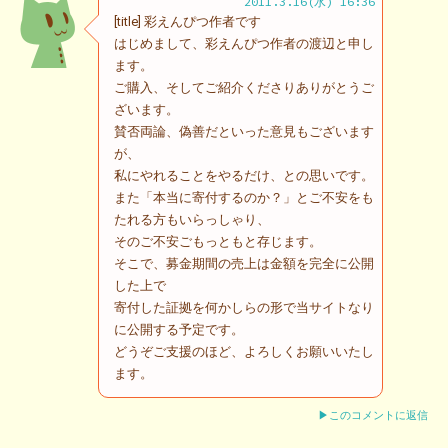
2011.3.16(水) 16:36
[title] 彩えんぴつ作者です
はじめまして、彩えんぴつ作者の渡辺と申し
ます。
ご購入、そしてご紹介くださりありがとうご
ざいます。
賛否両論、偽善だといった意見もございます
が、
私にやれることをやるだけ、との思いです。
また「本当に寄付するのか？」とご不安をも
たれる方もいらっしゃり、
そのご不安ごもっともと存じます。
そこで、募金期間の売上は金額を完全に公開
した上で
寄付した証拠を何かしらの形で当サイトなり
に公開する予定です。
どうぞご支援のほど、よろしくお願いいたし
ます。
▶このコメントに返信