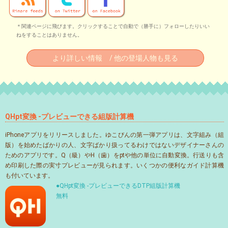
＊関連ページに飛びます。クリックすることで自動で（勝手に）フォローしたりいい
ねをすることはありません。
より詳しい情報 / 他の登場人物も見る
QHpt変換 -プレビューできる組版計算機
iPhoneアプリをリリースしました。ゆこびんの第一弾アプリは、文字組み（組
版）を始めたばかりの人、文字ばかり扱ってるわけではないデザイナーさんの
ためのアプリです。Q（級）やH（歯）をptや他の単位に自動変換。行送りも含
め印刷した際の実寸プレビューが見られます。いくつかの便利なガイド計算機
も付いています。
●QHpt変換 -プレビューできるDTP組版計算機
無料