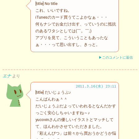
[title] No title
これ、いいですね。
iTunesのカード買うてこよかなぁ・・・
何もナシでお金だけ出す、っていうのに抵抗
のあるワタシとしては(￣。￣;)
アプリを見て、こういうこともあったな
ぁ・・・って思い出すし、きっと。
▶このコメントに返信
エナ
より
2011.3.16(水) 23:11
[title] だいじょうぶ♪
こんばんわぁ＾＾
だいじょうぶだよっていわれるとなんだかす
っごく安心しちゃいますね～♪
yucovinさんの優しいイラストとマッチして
て、ほんわかさせていただきました。
「彩えんぴつ」は前々から買おうかどうか悩