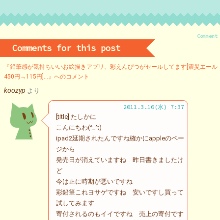
Comment
Comments for this post
『鉛筆感が気持ちいいお絵描きアプリ、彩えんぴつがセールしてます[震災エール
450円→115円]…』へのコメント
koozyp
より
2011.3.16(水) 7:37
[title] たしかに
こんにちわ(^_^;)
ipad2延期されたんですね確かにappleのペー
ジから
発売日が消えていますね 昨日書きましたけ
ど
今は正に時期が悪いですね
彩鉛筆これヨサゲですね 安いですし買って
試してみます
寄付されるのもイイですね 売上の寄付です