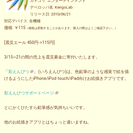
カテゴリ: エンターテインメント
デベロッパ名: KengoLab
リリース日: 2010/06/21
対応デバイス: 全機種
価格: ￥115
（価格は変動することがあります。購入の際はよくご確認下さい。）
[震災エール 450円->115円]
3/15~21の間の売上を震災募金に寄付いたします。
「
彩えんぴつ
」 (いろえんぴつ)は、色鉛筆のような感覚で絵を描
けるようにしたiPhone/iPod touch/iPad向けお絵描きアプリです。
彩えんぴつサポートページ
とにかくひたすら鉛筆感が気持ちいいです。
他のお絵描きアプリとはちょっと違いますね。