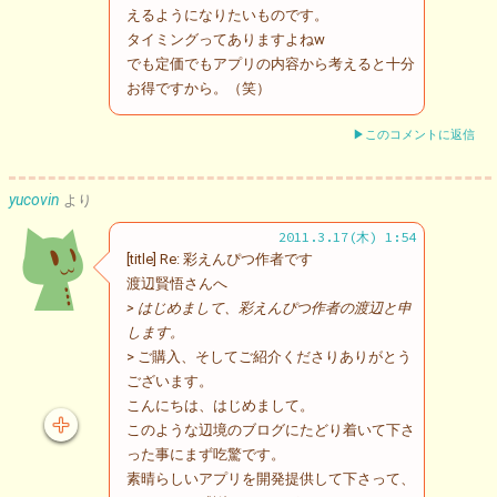
えるようになりたいものです。
タイミングってありますよねw
でも定価でもアプリの内容から考えると十分
お得ですから。（笑）
▶このコメントに返信
yucovin
より
2011.3.17(木) 1:54
[title] Re: 彩えんぴつ作者です
渡辺賢悟さんへ
> はじめまして、彩えんぴつ作者の渡辺と申
します。
> ご購入、そしてご紹介くださりありがとう
ございます。
こんにちは、はじめまして。
このような辺境のブログにたどり着いて下さ
った事にまず吃驚です。
素晴らしいアプリを開発提供して下さって、