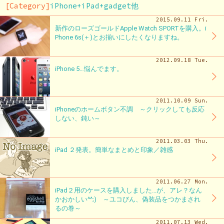
[Category]
iPhone+iPad+gadget他
2015.09.11 Fri.
新作のローズゴールドApple Watch SPORTを購入。i
Phone 6s(＋)とお揃いにしたくなりますね。
2012.09.18 Tue.
iPhone 5…悩んでます。
2011.10.09 Sun.
iPhoneのホームボタン不調 ～クリックしても反応
しない、鈍い～
2011.03.03 Thu.
iPad ２発表。簡単なまとめと印象／雑感
2011.06.27 Mon.
iPad２用のケースを購入しました…が、アレ？なん
かおかしい^^;) ～ユコびん、偽装品をつかまされ
るの巻～
2011.07.13 Wed.