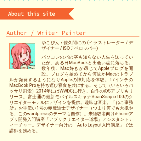
About this site
Author / Writer Painter
ゆこびん / 佐久間にの (イラストレーター / デ
ザイナー / iSOデベロッパー)
パソコンのパの字も知らない人生を送ってい
たが、ある日MacBookと出会い恋に落ちる。
数年後、Mac好きが昂じてAppleブログを開
設。ブログを始めてから何故かMacのトラブ
ルが頻発するようになりAppleの神対応を体験。17インチの
MacBook Proを持ち運び寝食を共にする。そして（いろいろバ
ッサリ割愛）2014年にはWWDCに行き、自作のiOSアプリもリ
リース。富士通の最新モバイルスキャナScanSnap ix100のク
リエイターモデルにデザインを提供。趣味は音楽。「ねこ事務
所」お手伝い1号の赤魔道士デザイナー（つまり何でも大抵や
る、このwordpressのテーマも自作）。未経験者向けiPhoneア
プリ開発入門講座「アプリクリエイター道場」アシスタントテ
ィーチャー。デザイナー向けの「Auto Layout入門講座」では
講師を務める。