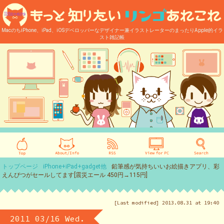
MacのちiPhone、iPad、iOSデベロッパーなデザイナー兼イラストレーターのまったりApple的イラ
スト雑記帳
トップページ
iPhone+iPad+gadget他
鉛筆感が気持ちいいお絵描きアプリ、彩
えんぴつがセールしてます[震災エール 450円→115円]
[Last modified] 2013.08.31 at 19:40
2011 03/16 Wed.