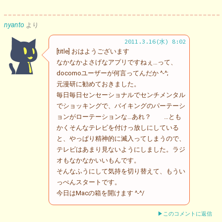
nyanto
より
2011.3.16(水) 8:02
[title] おはようございます
なかなかよさげなアプリですねぇ…って、
docomoユーザーが何言ってんだか ^-^;
元漫研に勧めておきました。
毎日毎日センセーショナルでセンチメンタル
でショッキングで、バイキングのパーテーシ
ョンがローテーションな…あれ？ …とも
かくそんなテレビを付けっ放しにしている
と、やっぱり精神的に滅入ってしまうので、
テレビはあまり見ないようにしました。ラジ
オもなかなかいいもんです。
そんなふうにして気持を切り替えて、もうい
っぺんスタートです。
今日はMacの箱を開けます ^-^/
▶このコメントに返信