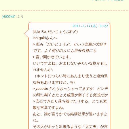
yucovin
より
2011.3.17(木) 1:22
[title] Re: だいじょうぶ(^o^)
ishigakiさんへ
> 私も「だいじょうぶ」という言葉が大好き
です。よく周りの人にも自分自身にも
> 言い聞かせています。
いいですよね。おまじないみたいな物かもし
れませんが。
（ホントにつらい時にあんまり使うと逆効果
な時もありますけど。w）
> yucovinさんもおっしゃってますが、ピンチ
の時に聞くとたとえ根拠が無くても何故だか
> 安心できたり落ち着けたりする、とても素
敵な言葉ですよね。
あと、誰が言うかでも結構効果が違いますよ
ね。
その人がホッと出来るような「大丈夫」が言