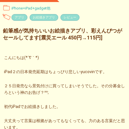
iPhone+iPad+gadget他
アプリ
お絵描きアプリ
レビュー
鉛筆感が気持ちいいお絵描きアプリ、彩えんぴつが
セールしてます[震災エール 450円→115円]
こんにちは(*´∇｀*)
iPad２の日本発売延期はちょっぴり悲しいyucovinです。
２５日発売なら景気付けに買ってしまいそうでした。その分募金し
ろという神のお告げ？^^;
初代iPadでお絵描きしました。
大丈夫って言葉は根拠があってもなくっても、力のある言葉だと思
います。