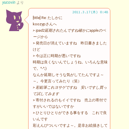
yucovin
より
2011.3.17(木) 0:48
[title] Re: たしかに
koozypさんへ
> ipad2延期されたんですね確かにappleのペ
ージから
> 発売日が消えていますね 昨日書きました
けど
> 今は正に時期が悪いですね
時期は良くないんでしょうね。いろんな意味
で。^-^;)
なんか延期しそうな気がしてたんですよ～
～。今更言ってみたり（笑）
> 彩鉛筆これヨサゲですね 安いですし買っ
て試してみます
> 寄付されるのもイイですね 売上の寄付で
すがいいではないですか
> ひとりひとりができる事をする これで良
いんです
彩えんぴついいですよ～。是非お絵描きして