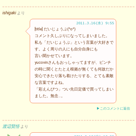
ishigaki
より
2011.3.16(水) 9:55
[title] だいじょうぶ(^o^)
コメント久しぶりになってしまいました。
私も「だいじょうぶ」という言葉が大好きで
す。よく周りの人にも自分自身にも
言い聞かせています。
yucovinさんもおっしゃってますが、ピンチ
の時に聞くとたとえ根拠が無くても何故だか
安心できたり落ち着けたりする、とても素敵
な言葉ですよね。
「彩えんぴつ」つい先日定価で買ってしまい
ました。無念…。
▶このコメントに返信
渡辺賢悟
より