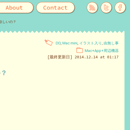
About
Contact
erが欲しいの？
DD
,
Mac mini
,
イラスト入り
,
由無し事
Mac+App+周辺機器
[最終更新日] 2014.12.14 at 01:17
の？