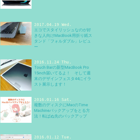
2017.04.19 Wed.
エコでスタイリッシュなのが好
きな人向けMacBook用折り紙ス
タンド「フォルダブル」レビュ
ー
2016.11.24 Thu.
Touch Barの新型MacBook Pro
15inch届いてるよ！ そして週
末のデザインフェスタ44にイラ
スト展示します！
2016.01.16 Sat.
複数のディスクにMacのTime
Machineバックアップをとる方
法！転ばぬ先のバックアップ
2016.01.12 Tue.