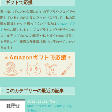
ギフトで応援
私（ゆこびん／佐久間にの）のアプリやブログで公
開しているものがお役に立ったりなどして、私の活
動を応援したいと思ってくださる方は
Amazonギフ
ト
からお願いします。プログラミングやデザインの
スキルアップのための書籍や絵を描くための道具、
文房具など、快適な作業環境作りに使わせていただ
きます！
このカテゴリーの最近の記事
2019.11.21 Thu.
MacBook Pro 16″ 17inchまであ
と1inch！