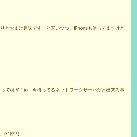
はわりとおまけ趣味です。と言いつつ、iPhoneも使ってますけど
便利かなぁってo(´∀｀)o 今持ってるネットワークサーバだと出来る事
´艸`*)