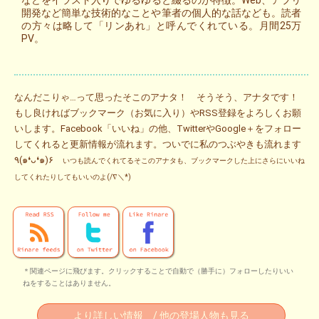
開発など簡単な技術的なことや筆者の個人的な話なども。読者
の方々は略して「リンあれ」と呼んでくれている。月間25万
PV。
なんだこりゃ…って思ったそこのアナタ！ そうそう、アナタです！
もし良ければブックマーク（お気に入り）やRSS登録をよろしくお願
いします。Facebook「いいね」の他、TwitterやGoogle＋をフォロー
してくれると更新情報が流れます。ついでに私のつぶやきも流れます
٩(๑❛ᴗ❛๑)۶
いつも読んでくれてるそこのアナタも、ブックマークした上にさらにいいね
してくれたりしてもいいのよ(/∇＼*)
＊関連ページに飛びます。クリックすることで自動で（勝手に）フォローしたりいい
ねをすることはありません。
より詳しい情報 / 他の登場人物も見る