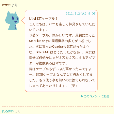
emac
より
2011.8.2(火) 9:07
[title] 3芯ケーブル！
こんにちは。いつも楽しく拝見させていただ
いています。
３芯ケーブル、懐かしいです。最初に買った
MacPlusやその周辺機器の多くが３芯でし
た。次に買ったQuadraも３芯だったよう
な。G3266MTはどうだったかなあ…。家には
探せば何処かにまだ３芯を２芯にするアダプ
ターが複数あるはずです。
昔はケーブルもずいぶん高かったんですよ
ー。SCSIケーブルなんて１万円近くしてま
した。もう使う事も無いのに捨てられないで
しまってあったりします。（笑）
▶このコメントに返信
yucovin
より