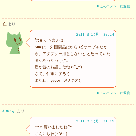
▶このコメントに返信
仁
より
2011.8.1(月) 20:24
[title] そう言えば、
Macは、外国製品だから3芯ケーブルだか
ら、アダプター用意しないと と思っていた
頃があったっけ(^^;;
遥か昔のお話しだね σ(^_^;)
さて、仕事に戻ろう
またね、yucovinさん(^O^)／
▶このコメントに返信
koozyp
より
2011.8.1(月) 21:16
[title] 貰いましたね(^^♪
こんにちわ(・∀・)