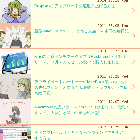
2014.05.19 Mon.
Dropboxのアップロードの速度を上げる方法
2011.05.05 Thu.
新型iMac（Mid 2011）とねこ先生 ～本日の絵日記
～
2013.08.27 Tue.
Macの定番ベンチマークアプリGeekbenchが3をリ
リース。８月末までセールなので購入しました。
2011.05.25 Wed.
仮プライベートパートナーのMacBook黒（ねこ先生
の先代マシン）と次々と私を襲うトラブル。～本日
も絵日記～
2011.12.07 Wed.
Macintoshの思い出 ～iMac G4（ひまわり、電気ス
タンド、大福）とMac三昧な絵日記～
2012.04.29 Sun.
ディスプレイより大きくなったウィンドウを小さく
する方法