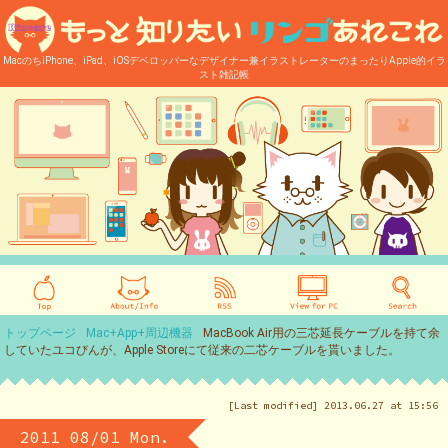
MacのちiPhone、iPad、iOSデベロッパーなデザイナー兼イラストレーターのまったりApple的イラ
スト雑記帳
トップページ
Mac+App+周辺機器
MacBook Air用の三芯延長ケーブルを持て余
していたユコびんが、Apple Storeにて従来の二芯ケーブルを貰いました。
[Last modified] 2013.06.27 at 15:56
2011 08/01 Mon.