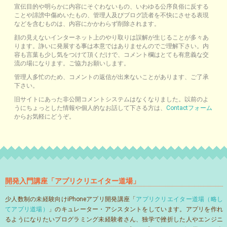
宣伝目的や明らかに内容にそぐわないもの、いわゆる公序良俗に反する
ことや誹謗中傷めいたもの、管理人及びブログ読者を不快にさせる表現
などを含むものは、内容にかかわらず削除されます。
顔の見えないインターネット上のやり取りは誤解が生じることが多々あ
ります。諍いに発展する事は本意ではありませんのでご理解下さい。内
容も言葉も少し気をつけて頂くだけで、コメント欄はとても有意義な交
流の場になります。ご協力お願いします。
管理人多忙のため、コメントの返信が出来ないことがあります、ご了承
下さい。
旧サイトにあった非公開コメントシステムはなくなりました。以前のよ
うにちょっとした情報や個人的なお話して下さる方は、
Contactフォーム
からお気軽にどうぞ。
開発入門講座「アプリクリエイター道場」
少人数制の未経験向けiPhoneアプリ開発講座「
アプリクリエイター道場（略し
てアプリ道場）
」のキュレーター・アシスタントをしています。アプリを作れ
るようになりたいプログラミング未経験者さん、独学で挫折した人やエンジニ