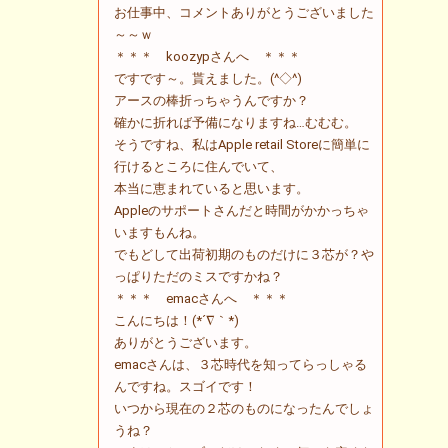
お仕事中、コメントありがとうございました
～～ｗ
＊＊＊ koozypさんへ ＊＊＊
ですです～。貰えました。(^◇^)
アースの棒折っちゃうんですか？
確かに折れば予備になりますね…むむむ。
そうですね、私はApple retail Storeに簡単に
行けるところに住んでいて、
本当に恵まれていると思います。
Appleのサポートさんだと時間がかかっちゃ
いますもんね。
でもどして出荷初期のものだけに３芯が？や
っぱりただのミスですかね？
＊＊＊ emacさんへ ＊＊＊
こんにちは！(*´∇｀*)
ありがとうございます。
emacさんは、３芯時代を知ってらっしゃる
んですね。スゴイです！
いつから現在の２芯のものになったんでしょ
うね？