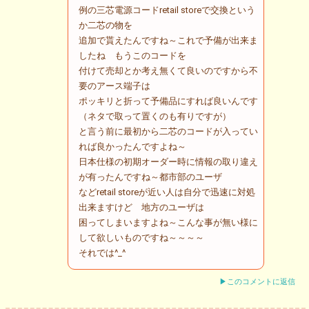
例の三芯電源コードretail storeで交換という
か二芯の物を
追加で貰えたんですね～これで予備が出来ま
したね もうこのコードを
付けて売却とか考え無くて良いのですから不
要のアース端子は
ポッキリと折って予備品にすれば良いんです
（ネタで取って置くのも有りですが）
と言う前に最初から二芯のコードが入ってい
れば良かったんですよね～
日本仕様の初期オーダー時に情報の取り違え
が有ったんですね～都市部のユーザ
などretail storeが近い人は自分で迅速に対処
出来ますけど 地方のユーザは
困ってしまいますよね～こんな事が無い様に
して欲しいものですね～～～～
それでは^_^
▶このコメントに返信