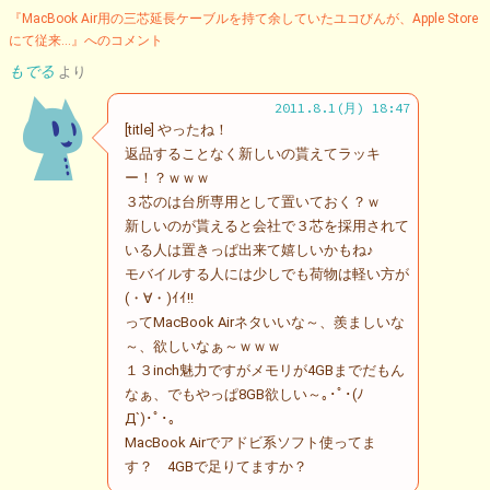
『MacBook Air用の三芯延長ケーブルを持て余していたユコびんが、Apple Store
にて従来…』へのコメント
もでる
より
2011.8.1(月) 18:47
[title] やったね！
返品することなく新しいの貰えてラッキ
ー！？ｗｗｗ
３芯のは台所専用として置いておく？ｗ
新しいのが貰えると会社で３芯を採用されて
いる人は置きっぱ出来て嬉しいかもね♪
モバイルする人には少しでも荷物は軽い方が
(・∀・)ｲｲ!!
ってMacBook Airネタいいな～、羨ましいな
～、欲しいなぁ～ｗｗｗ
１３inch魅力ですがメモリが4GBまでだもん
なぁ、でもやっぱ8GB欲しい～｡･ﾟ･(ﾉ
Д`)･ﾟ･｡
MacBook Airでアドビ系ソフト使ってま
す？ 4GBで足りてますか？