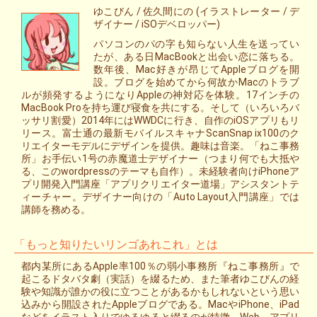
ゆこびん / 佐久間にの (イラストレーター / デ
ザイナー / iSOデベロッパー)
パソコンのパの字も知らない人生を送ってい
たが、ある日MacBookと出会い恋に落ちる。
数年後、Mac好きが昂じてAppleブログを開
設。ブログを始めてから何故かMacのトラブ
ルが頻発するようになりAppleの神対応を体験。17インチの
MacBook Proを持ち運び寝食を共にする。そして（いろいろバ
ッサリ割愛）2014年にはWWDCに行き、自作のiOSアプリもリ
リース。富士通の最新モバイルスキャナScanSnap ix100のク
リエイターモデルにデザインを提供。趣味は音楽。「ねこ事務
所」お手伝い1号の赤魔道士デザイナー（つまり何でも大抵や
る、このwordpressのテーマも自作）。未経験者向けiPhoneア
プリ開発入門講座「アプリクリエイター道場」アシスタントテ
ィーチャー。デザイナー向けの「Auto Layout入門講座」では
講師を務める。
「もっと知りたいリンゴあれこれ」とは
都内某所にあるApple率100％の弱小事務所『ねこ事務所』で
起こるドタバタ劇（実話）を綴るため、また筆者ゆこびんの経
験や知識が誰かの役に立つことがあるかもしれないという思い
込みから開設されたAppleブログである。MacやiPhone、iPad
などをイラスト入りでゆるゆると綴るのが特徴。Web、アプリ