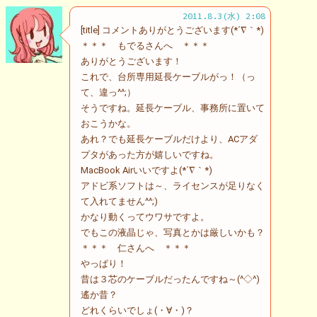
2011.8.3(水) 2:08
[title] コメントありがとうございます(*´∇｀*)
＊＊＊ もでるさんへ ＊＊＊
ありがとうございます！
これで、台所専用延長ケーブルがっ！（っ
て、違っ^^;）
そうですね。延長ケーブル、事務所に置いて
おこうかな。
あれ？でも延長ケーブルだけより、ACアダ
プタがあった方が嬉しいですね。
MacBook Airいいですよ(*´∇｀*)
アドビ系ソフトは～、ライセンスが足りなく
て入れてません^^;)
かなり動くってウワサですよ。
でもこの液晶じゃ、写真とかは厳しいかも？
＊＊＊ 仁さんへ ＊＊＊
やっぱり！
昔は３芯のケーブルだったんですね～(^◇^)
遙か昔？
どれくらいでしょ(・∀・)？