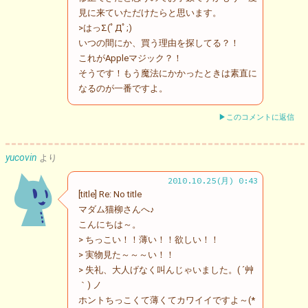
見に来ていただけたらと思います。
>はっΣ(ﾟДﾟ;)
いつの間にか、買う理由を探してる？！
これがAppleマジック？！
そうです！もう魔法にかかったときは素直に
なるのが一番ですよ。
▶このコメントに返信
yucovin
より
2010.10.25(月) 0:43
[title] Re: No title
マダム猫柳さんへ♪
こんにちは～。
> ちっこい！！薄い！！欲しい！！
> 実物見た～～～い！！
> 失礼、大人げなく叫んじゃいました。( ´艸
｀) ノ
ホントちっこくて薄くてカワイイですよ～(*