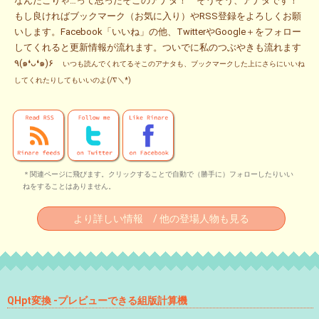
なんだこりゃ…って思ったそこのアナタ！ そうそう、アナタです！
もし良ければブックマーク（お気に入り）やRSS登録をよろしくお願
いします。Facebook「いいね」の他、TwitterやGoogle＋をフォロー
してくれると更新情報が流れます。ついでに私のつぶやきも流れます
٩(๑❛ᴗ❛๑)۶
いつも読んでくれてるそこのアナタも、ブックマークした上にさらにいいね
してくれたりしてもいいのよ(/∇＼*)
＊関連ページに飛びます。クリックすることで自動で（勝手に）フォローしたりいい
ねをすることはありません。
より詳しい情報 / 他の登場人物も見る
QHpt変換 -プレビューできる組版計算機