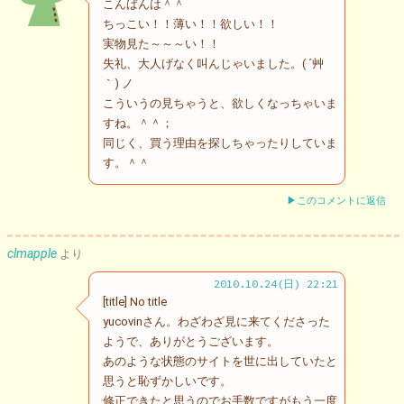
こんばんは＾＾
ちっこい！！薄い！！欲しい！！
実物見た～～～い！！
失礼、大人げなく叫んじゃいました。( ´艸
｀) ノ
こういうの見ちゃうと、欲しくなっちゃいま
すね。＾＾；
同じく、買う理由を探しちゃったりしていま
す。＾＾
▶このコメントに返信
clmapple
より
2010.10.24(日) 22:21
[title] No title
yucovinさん。わざわざ見に来てくださった
ようで、ありがとうございます。
あのような状態のサイトを世に出していたと
思うと恥ずかしいです。
修正できたと思うのでお手数ですがもう一度