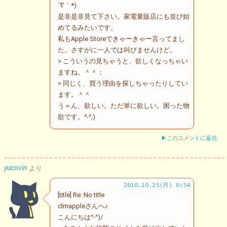
´∇｀*)
是非是非見て下さい。家電量販店にも並び始
めてるみたいです。
私もApple Storeできゃーきゃー言ってまし
た。さすがに一人では叫びませんけど。
> こういうの見ちゃうと、欲しくなっちゃい
ますね。＾＾；
> 同じく、買う理由を探しちゃったりしてい
ます。＾＾
う＝ん、欲しい。ただ単に欲しい。困った物
欲です。^-^;)
▶このコメントに返信
yucovin
より
2010.10.25(月) 0:54
[title] Re: No title
clmappleさんへ♪
こんにちは^-^)/