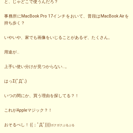
と、じゃどこで使うんだろ？
事務所にMacBook Pro 17インチをおいて、普段はMacBook Airを
持ち歩く？
いやいや、家でも画像をいじることがあるぞ、たくさん。
用途が…
上手い使い分けが見つからない…。
はっΣ(ﾟДﾟ;)
いつの間にか、買う理由を探してる？！
これがAppleマジック？！
おそるべし！ ((；ﾟДﾟ))))
ガクガクぶるぶる