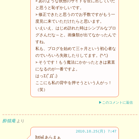
> あのような状態のサイトを世に出していた
と思うと恥ずかしいです。
> 修正できたと思うのでお手数ですがもう一
度見に来ていただけたらと思います。
いえいえ、はじめ訪れた時はシンプルなブロ
グさんだな～と。画像類が出てなかったんで
すね。
私も、ブログを始めて三ヶ月という初心者な
のでいろいろ失敗したりしてます。(^-^;)
> そうです！もう魔法にかかったときは素直
になるのが一番ですよ。
はっΣ(ﾟДﾟ;)
ここにも私の背中を押そうという人がっ！
（笑）
▶このコメントに返信
酔猫庵
より
2010.10.25(月) 7:47
[title] あらまぁ