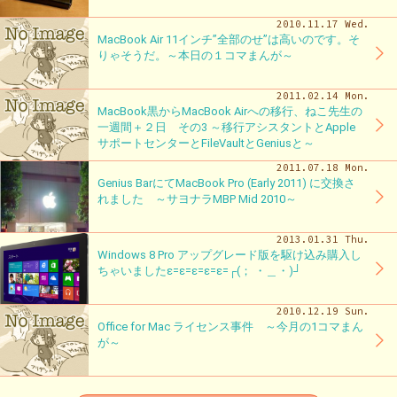
2010.11.17 Wed.
MacBook Air 11インチ”全部のせ”は高いのです。そ
りゃそうだ。～本日の１コマまんが～
2011.02.14 Mon.
MacBook黒からMacBook Airへの移行、ねこ先生の
一週間＋２日 その3 ～移行アシスタントとApple
サポートセンターとFileVaultとGeniusと～
2011.07.18 Mon.
Genius BarにてMacBook Pro (Early 2011) に交換さ
れました ～サヨナラMBP Mid 2010～
2013.01.31 Thu.
Windows 8 Pro アップグレード版を駆け込み購入し
ちゃいましたε=ε=ε=ε=ε=┌(； ・＿・)┘
2010.12.19 Sun.
Office for Mac ライセンス事件 ～今月の1コマまん
が～