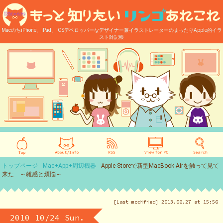
MacのちiPhone、iPad、iOSデベロッパーなデザイナー兼イラストレーターのまったりApple的イラ
スト雑記帳
トップページ
Mac+App+周辺機器
Apple Storeで新型MacBook Airを触って見て
来た ～雑感と煩悩～
[Last modified] 2013.06.27 at 15:56
2010 10/24 Sun.