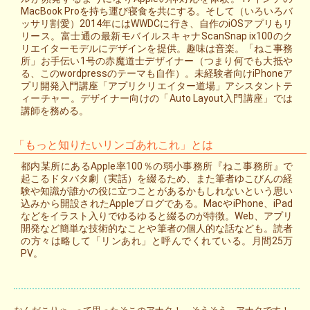
MacBook Proを持ち運び寝食を共にする。そして（いろいろバ
ッサリ割愛）2014年にはWWDCに行き、自作のiOSアプリもリ
リース。富士通の最新モバイルスキャナScanSnap ix100のク
リエイターモデルにデザインを提供。趣味は音楽。「ねこ事務
所」お手伝い1号の赤魔道士デザイナー（つまり何でも大抵や
る、このwordpressのテーマも自作）。未経験者向けiPhoneア
プリ開発入門講座「アプリクリエイター道場」アシスタントテ
ィーチャー。デザイナー向けの「Auto Layout入門講座」では
講師を務める。
「もっと知りたいリンゴあれこれ」とは
都内某所にあるApple率100％の弱小事務所『ねこ事務所』で
起こるドタバタ劇（実話）を綴るため、また筆者ゆこびんの経
験や知識が誰かの役に立つことがあるかもしれないという思い
込みから開設されたAppleブログである。MacやiPhone、iPad
などをイラスト入りでゆるゆると綴るのが特徴。Web、アプリ
開発など簡単な技術的なことや筆者の個人的な話なども。読者
の方々は略して「リンあれ」と呼んでくれている。月間25万
PV。