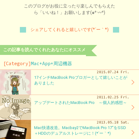
このブログがお役に立ったり楽しんでもらえた
ら「いいね！」お願いします(๑⁰ 〰⁰)
シェアしてくれると嬉しいです(*´ー｀*)
この記事を読んでくれたあなたにオススメ
[Category]
Mac+App+周辺機器
2015.07.24 Fri.
17インチMacBook Proブロガーとして嬉しいことが
ありました
2011.02.25 Fri.
アップデートされたMacBook Pro ～個人的感想～
2013.05.18 Sat.
Mac快適改造。Macbay2でMacBook Pro 17″をSSD
＋HDDのデュアルストレージに！(*´ー｀*)