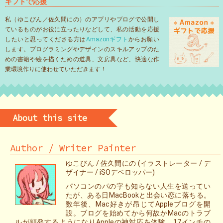
ギフトで応援
私（ゆこびん／佐久間にの）のアプリやブログで公開し
ているものがお役に立ったりなどして、私の活動を応援
したいと思ってくださる方は
Amazonギフト
からお願い
します。プログラミングやデザインのスキルアップのた
めの書籍や絵を描くための道具、文房具など、快適な作
業環境作りに使わせていただきます！
About this site
Author / Writer Painter
ゆこびん / 佐久間にの (イラストレーター / デ
ザイナー / iSOデベロッパー)
パソコンのパの字も知らない人生を送ってい
たが、ある日MacBookと出会い恋に落ちる。
数年後、Mac好きが昂じてAppleブログを開
設。ブログを始めてから何故かMacのトラブ
ルが頻発するようになりAppleの神対応を体験。17インチの