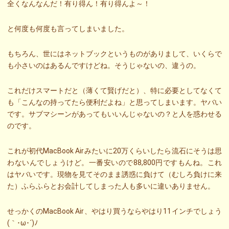
全くなんなんだ！有り得ん！有り得んよ～！
と何度も何度も言ってしまいました。
もちろん、世にはネットブックというものがありまして、いくらで
も小さいのはあるんですけどね。そうじゃないの、違うの。
これだけスマートだと（薄くて賢げだと）、特に必要としてなくて
も「こんなの持ってたら便利だよね」と思ってしまいます。ヤバい
です。サブマシーンがあってもいいんじゃないの？と人を惑わせる
のです。
これが初代MacBook Airみたいに20万くらいしたら流石にそうは思
わないんでしょうけど。一番安いので88,800円ですもんね。これ
はヤバいです。現物を見てそのまま誘惑に負けて（むしろ負けに来
た）ふらふらとお会計してしまった人も多いに違いありません。
せっかくのMacBook Air、やはり買うならやはり11インチでしょう
(｀･ω･´)ﾉ