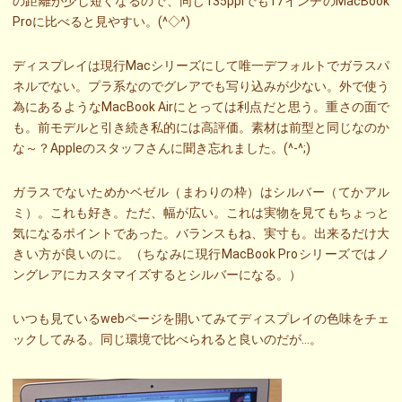
の距離が少し短くなるので、同じ135ppiでも17インチのMacBook
Proに比べると見やすい。(^◇^)
ディスプレイは現行Macシリーズにして唯一デフォルトでガラスパ
ネルでない。プラ系なのでグレアでも写り込みが少ない。外で使う
為にあるようなMacBook Airにとっては利点だと思う。重さの面で
も。前モデルと引き続き私的には高評価。素材は前型と同じなのか
な～？Appleのスタッフさんに聞き忘れました。(^-^;)
ガラスでないためかベゼル（まわりの枠）はシルバー（てかアル
ミ）。これも好き。ただ、幅が広い。これは実物を見てもちょっと
気になるポイントであった。バランスもね、実寸も。出来るだけ大
きい方が良いのに。（ちなみに現行MacBook Proシリーズではノ
ングレアにカスタマイズするとシルバーになる。）
いつも見ているwebページを開いてみてディスプレイの色味をチェ
ックしてみる。同じ環境で比べられると良いのだが…。