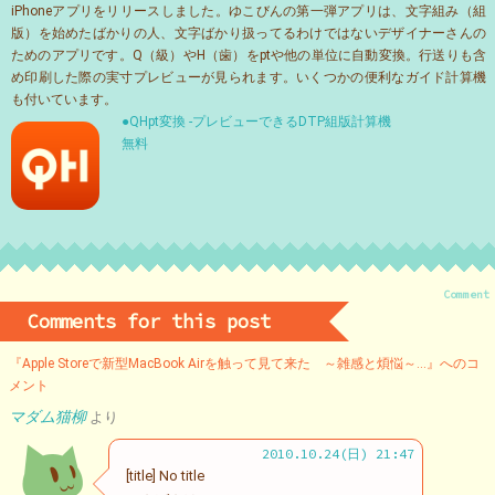
iPhoneアプリをリリースしました。ゆこびんの第一弾アプリは、文字組み（組
版）を始めたばかりの人、文字ばかり扱ってるわけではないデザイナーさんの
ためのアプリです。Q（級）やH（歯）をptや他の単位に自動変換。行送りも含
め印刷した際の実寸プレビューが見られます。いくつかの便利なガイド計算機
も付いています。
●QHpt変換 -プレビューできるDTP組版計算機
無料
Comment
Comments for this post
『Apple Storeで新型MacBook Airを触って見て来た ～雑感と煩悩～…』へのコ
メント
マダム猫柳
より
2010.10.24(日) 21:47
[title] No title