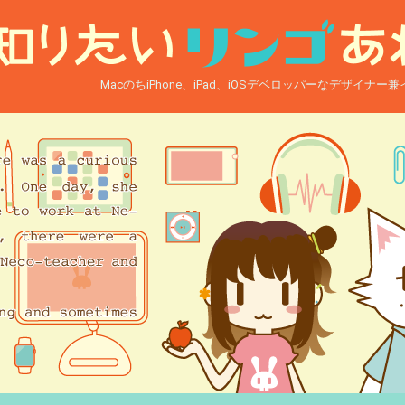
MacのちiPhone、iPad、iOSデベロッパーなデザイナ