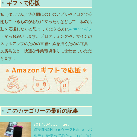
ギフトで応援
私（ゆこびん／佐久間にの）のアプリやブログで公
開しているものがお役に立ったりなどして、私の活
動を応援したいと思ってくださる方は
Amazonギフ
ト
からお願いします。プログラミングやデザインの
スキルアップのための書籍や絵を描くための道具、
文房具など、快適な作業環境作りに使わせていただ
きます！
このカテゴリーの最近の記事
2017.04.18 Tue.
質実剛健iPhoneケースPalmo（パ
ルモ）を使ってみたよ！(๑´ㅂ`๑)