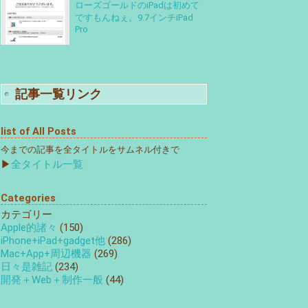
ローズゴールドのiPadは初めて
ですもんねぇ。9.7インチiPad
Pro
記事一覧リンク
list of All Posts
今までの記事を全タイトルをサムネル付きで
▶
全タイトル一覧
Categories
カテゴリー
Apple的諸々
(150)
iPhone+iPad+gadget他
(286)
Mac+App+周辺機器
(269)
日々是雑記
(234)
開発＋Web＋制作一般
(44)