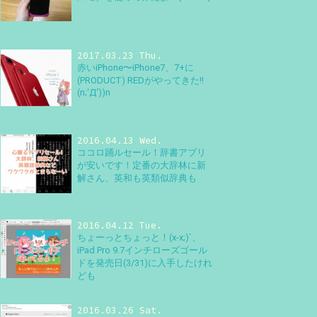
2017.03.23 Thu.
赤いiPhone〜iPhone7、7+に
(PRODUCT) REDがやってきた!!
(n;‘Д‘))n
2016.04.13 Wed.
ココロ踊ルセール！辞書アプリ
が安いです！定番の大辞林に新
解さん、英和も英類似辞典も
2016.04.12 Tue.
ちょーっとちょっと！(x-x;)`、
iPad Pro 9.7インチローズゴール
ドを発売日(3/31)に入手したけれ
ども
2016.03.26 Sat.