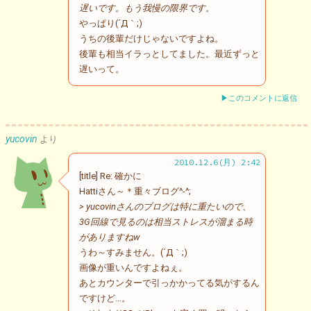
遅いです。もう我慢の限界です。
やっぱり(´Д｀;)
うちの後輩だけじゃないですよね。
後輩も相当イラっとしてました。最近ずっと
遅いって。
▶このコメントに返信
yucovin
より
2010.12.6(月) 2:42
[title] Re: 確かに
Hattiさん～＊重々ブログ^-^;
> yucovinさんのブログは特に重たいので、
3G回線で見るのは相当ストレスが溜まる時
がありますねw
うわ～すみません。(´Д｀;)
画像が重いんですよねぇ。
あとカウンターで引っかかってる気がするん
ですけど…。