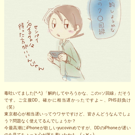
毒吐いてました(^-^;) 「解約してやろうかな、この○ソ回線」だそう
です。ご立腹DD。確かに相当遅かったですよ～、PHS顔負け
（笑）
東京都心が相当遅いってウワサですけど、皆さんどうなんでしょ
う？問題なく使えてるんでしょうか？
今最高潮にiPhoneが欲しいyucovinめですが、DDのiPhoneが遅い
のを見てちょっと心が落ち着いたかも。(・∀・)