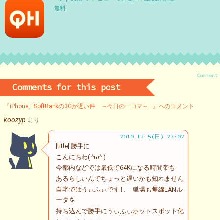
無料
Comment
Comments for this post
『iPhone、SoftBankの3Gが遅い件 ～今日の一コマ～…』へのコメント
koozyp
より
2010.12.5(日) 22:02
[title] 勝手に
こんにちわ( ^ω^ )
今都内などでは最低で64Kになる時間帯も
あるらしいんでちょっと遅いかも知れません
自宅ではうぃふぃですし 職場も無線LANル
ータを
持ち込んで勝手にうぃふぃホットスポット化