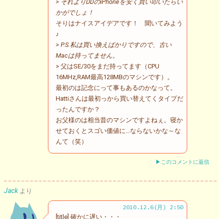
> それよりDDのiPhoneを安く買い叩いたらい
かがでしょ！
そりはナイスアイデアです！ 聞いてみよう
♪
> P.S.私は買い換えばかりですので、古い
Macは持ってません。
> 父はSE/30をまだ持ってます（CPU
16MHz,RAM最高128MBのマシンです）。
最初のは記念にって事もあるのかなって。
Hattiさんは最初っから買い替えてくタイプだ
ったんですか？
お父様のは相当昔のマシンですよねぇ。寝か
せておくとスゴい価値に…ならないかな～な
んて（笑）
▶このコメントに返信
Jack
より
2010.12.6(月) 2:50
[title] 確かに遅い・・・