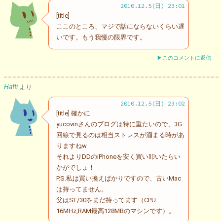
2010.12.5(日) 23:01
[title]
ここのところ、マジで話にならないくらい遅
いです。もう我慢の限界です。
▶このコメントに返信
Hatti
より
2010.12.5(日) 23:02
[title] 確かに
yucovinさんのブログは特に重たいので、3G
回線で見るのは相当ストレスが溜まる時があ
りますねw
それよりDDのiPhoneを安く買い叩いたらい
かがでしょ！
P.S.私は買い換えばかりですので、古いMac
は持ってません。
父はSE/30をまだ持ってます（CPU
16MHz,RAM最高128MBのマシンです）。