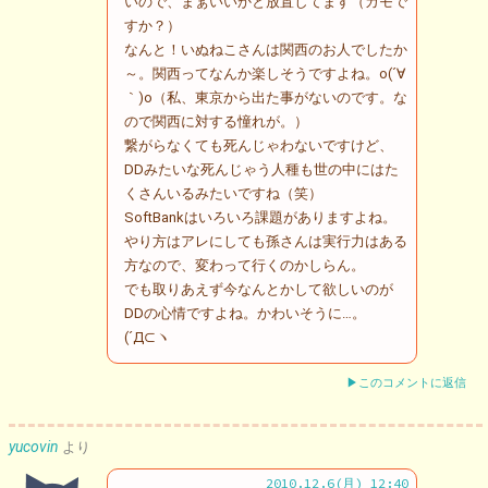
いので、まぁいいかと放置してます（カモで
すか？）
なんと！いぬねこさんは関西のお人でしたか
～。関西ってなんか楽しそうですよね。o(´∀
｀)o（私、東京から出た事がないのです。な
ので関西に対する憧れが。）
繋がらなくても死んじゃわないですけど、
DDみたいな死んじゃう人種も世の中にはた
くさんいるみたいですね（笑）
SoftBankはいろいろ課題がありますよね。
やり方はアレにしても孫さんは実行力はある
方なので、変わって行くのかしらん。
でも取りあえず今なんとかして欲しいのが
DDの心情ですよね。かわいそうに…。
(´Д⊂ヽ
▶このコメントに返信
yucovin
より
2010.12.6(月) 12:40