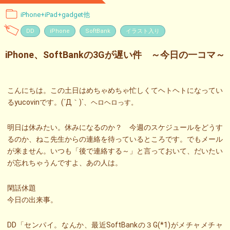
iPhone+iPad+gadget他
DD
iPhone
SoftBank
イラスト入り
iPhone、SoftBankの3Gが遅い件 ～今日の一コマ～
こんにちは。この土日はめちゃめちゃ忙しくてヘトヘトになってい
るyucovinです。(´Д｀)`、
ヘロヘロっす。
明日は休みたい。休みになるのか？ 今週のスケジュールをどうす
るのか、ねこ先生からの連絡を待っているところです。でもメール
が来ません。いつも「後で連絡する～」と言っておいて、だいたい
が忘れちゃうんですよ、あの人は。
閑話休題
今日の出来事。
DD「センパイ。なんか、最近SoftBankの３G(*1)がメチャメチャ