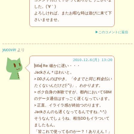
した。(´∀｀)
よろしければ、またお暇な時は遊びに来て下
さいませませ。
▶このコメントに返信
yucovin
より
2010.12.6(月) 13:20
[title] Re: 確かに遅い・・・
Jackさん＊ほわいと。
> DDさんのぼやき、「今までと同じ料金払い
たくないんだけど(-""-)」、わかります。
> ボク自身の体験ですが、都内においてSBM
のデータ通信はすっごく遅くなっています。
> 正直、イライラ感が終始つのります。
Jackさんのも遅くなってるんですね…^-^;)
そうなんでしょうね、相当DDもイラついて
ましたもん。
「皆これで使ってるのかー？！ありえん！」