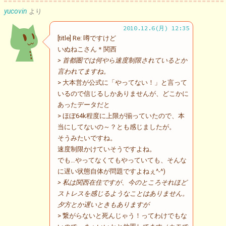
yucovin
より
2010.12.6(月) 12:35
[title] Re: 噂ですけど
いぬねこさん＊関西
> 首都圏では何やら速度制限されているとか
言われてますね。
> 大本営が公式に「やってない！」と言って
いるので信じるしかありませんが、どこかに
あったデータだと
> ほぼ64k程度に上限が揃っていたので、本
当にしてないの～？とも感じましたが。
そうみたいですね。
速度制限かけていそうですよね。
でも…やってなくてもやっていても、そんな
に遅い状態自体が問題ですよねぇ^-^)
> 私は関西在住ですが、今のところそれほど
ストレスを感じるようなことはありません。
夕方とか遅いときもありますが
> 繋がらないと死んじゃう！ってわけでもな