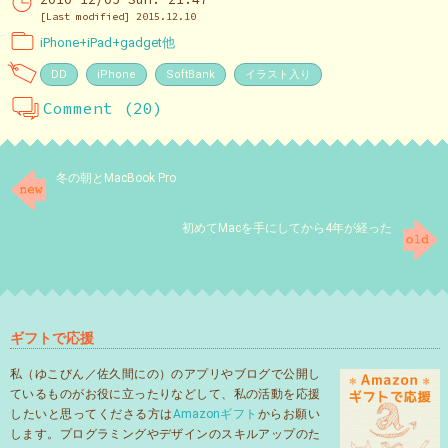
[Last modified] 2015.12.10
iPhone+iPad+gadget他
DD
iPhone
SoftBank
イラスト入り
Comment (20)
冬の朝とMacBook Pro
初めてMacを手にしてから4年が経った
ギフトで応援
私（ゆこびん／佐久間にの）のアプリやブログで公開し
ているものがお役に立ったりなどして、私の活動を応援
したいと思ってくださる方は
Amazonギフト
からお願い
します。プログラミングやデザインのスキルアップのた