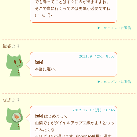
でも春ってことはすぐに５が出ますよね。
そこで白に行くってのは勇気が必要ですね
(｀･ω･´)ﾉ
▶このコメントに返信
匿名
より
2011.9.7(水) 8:53
[title]
本当に遅い。
▶このコメントに返信
はま
より
2012.12.17(月) 10:45
[title] はじめまして
山梨ですがダイヤルアップ回線かよ！とつっ
こみたくな
るほど３Gが遅いです…(iphone5使用）遅す