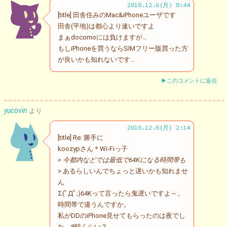
2010.12.6(月) 0:44
[title] 田舎住みのMac&iPhoneユーザです
田舎(平地)は都心より速いですよ
まぁdocomoには負けますが…
もしiPhoneを買うならSIMフリー版買った方
が良いかも知れないです…
▶このコメントに返信
yucovin
より
2010.12.6(月) 2:14
[title] Re: 勝手に
koozypさん＊Wi-Fiっ子
> 今都内などでは最低で64Kになる時間帯も
> あるらしいんでちょっと遅いかも知れませ
ん
Σ(ﾟДﾟ;)64Kって言ったら鬼遅いですよ～。
時間帯で違うんですか。
私がDDのiPhone見せてもらったのは夜でし
た。8時くらい？