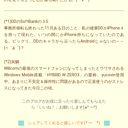
(*1)DDのSoftBankの３G
事務所移転も終わった11月ある日のこと、私の後輩DDがiPhone４
を持って現れた。いつの間にかiPhone持ちになっていたのであ
る。ビックリ。DDのキャラから云ったらAndroidじゃないの～～
(∩゜д゜)？
(*2)灰鰤
Willcomの最後のスマートフォンになってしまったとウワサされる
Windows Mobile搭載「HYBRID W-ZERO3」の愛称。yucovin使用
中。あまりに不安定＆操作性に問題があるので正直使うのがストレ
スになってきた今日この頃。
このブログがお役に立ったり楽しんでもらえた
ら「いいね！」お願いします(๑⁰ 〰⁰)
シェアしてくれると嬉しいです(*´ー｀*)