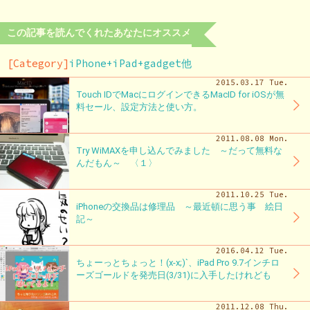
この記事を読んでくれたあなたにオススメ
[Category]
iPhone+iPad+gadget他
2015.03.17 Tue.
Touch IDでMacにログインできるMacID for iOSが無
料セール、設定方法と使い方。
2011.08.08 Mon.
Try WiMAXを申し込んでみました ～だって無料な
んだもん～ 〈１〉
2011.10.25 Tue.
iPhoneの交換品は修理品 ～最近頓に思う事 絵日
記～
2016.04.12 Tue.
ちょーっとちょっと！(x-x;)`、iPad Pro 9.7インチロ
ーズゴールドを発売日(3/31)に入手したけれども
2011.12.08 Thu.