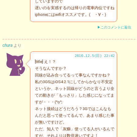
していますので
遅いのを実感するのは帰りの電車内位ですね
iphoneにはwifiオススメです。( ・∀・)
▶このコメントに返信
chura
より
2010.12.5(日) 22:42
[title] え！？
そうなんですか？
回線が込み合ってるって事なんですかね？
私の3GSはiOS4.2.1にしてからかなり不安定
というか、ネット回線がどうのと言うより全
ての動きが「もっさり」した感じになってま
すが・・・(^o^;
ネット接続はどうだろう？3Gではこんなも
んだと思って使ってるんで、あまり感じた事
が無いですけど。
ただ、知人で「灰鰤」使ってる人がいるんで
すが、それよりは数倍速いですよ！