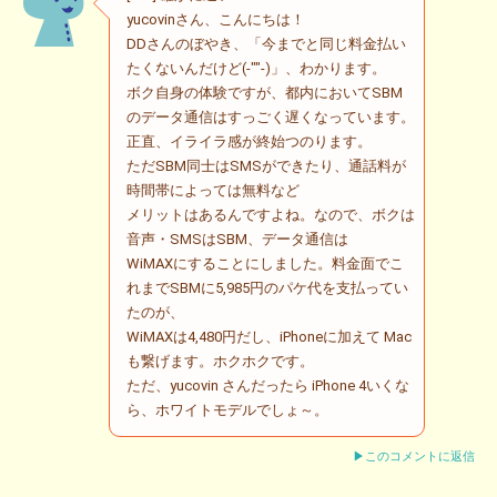
yucovinさん、こんにちは！
DDさんのぼやき、「今までと同じ料金払い
たくないんだけど(-""-)」、わかります。
ボク自身の体験ですが、都内においてSBM
のデータ通信はすっごく遅くなっています。
正直、イライラ感が終始つのります。
ただSBM同士はSMSができたり、通話料が
時間帯によっては無料など
メリットはあるんですよね。なので、ボクは
音声・SMSはSBM、データ通信は
WiMAXにすることにしました。料金面でこ
れまでSBMに5,985円のパケ代を支払ってい
たのが、
WiMAXは4,480円だし、iPhoneに加えて Mac
も繋げます。ホクホクです。
ただ、yucovin さんだったら iPhone 4いくな
ら、ホワイトモデルでしょ～。
▶このコメントに返信