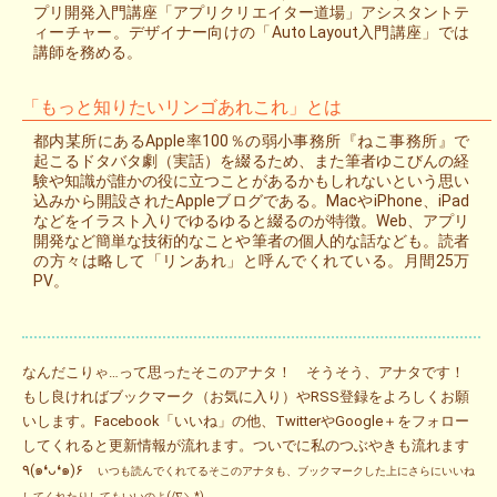
プリ開発入門講座「アプリクリエイター道場」アシスタントテ
ィーチャー。デザイナー向けの「Auto Layout入門講座」では
講師を務める。
「もっと知りたいリンゴあれこれ」とは
都内某所にあるApple率100％の弱小事務所『ねこ事務所』で
起こるドタバタ劇（実話）を綴るため、また筆者ゆこびんの経
験や知識が誰かの役に立つことがあるかもしれないという思い
込みから開設されたAppleブログである。MacやiPhone、iPad
などをイラスト入りでゆるゆると綴るのが特徴。Web、アプリ
開発など簡単な技術的なことや筆者の個人的な話なども。読者
の方々は略して「リンあれ」と呼んでくれている。月間25万
PV。
なんだこりゃ…って思ったそこのアナタ！ そうそう、アナタです！
もし良ければブックマーク（お気に入り）やRSS登録をよろしくお願
いします。Facebook「いいね」の他、TwitterやGoogle＋をフォロー
してくれると更新情報が流れます。ついでに私のつぶやきも流れます
٩(๑❛ᴗ❛๑)۶
いつも読んでくれてるそこのアナタも、ブックマークした上にさらにいいね
してくれたりしてもいいのよ(/∇＼*)