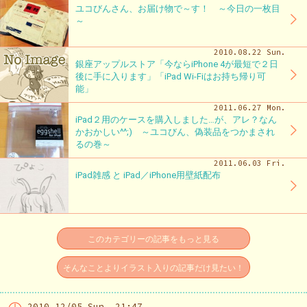
ユコびんさん、お届け物で～す！ ～今日の一枚目
～
2010.08.22 Sun.
銀座アップルストア「今ならiPhone 4が最短で２日
後に手に入ります」「iPad Wi-Fiはお持ち帰り可
能」
2011.06.27 Mon.
iPad２用のケースを購入しました…が、アレ？なん
かおかしい^^;) ～ユコびん、偽装品をつかまされ
るの巻～
2011.06.03 Fri.
iPad雑感 と iPad／iPhone用壁紙配布
このカテゴリーの記事をもっと見る
そんなことよりイラスト入りの記事だけ見たい！
2010 12/05 Sun. 21:47