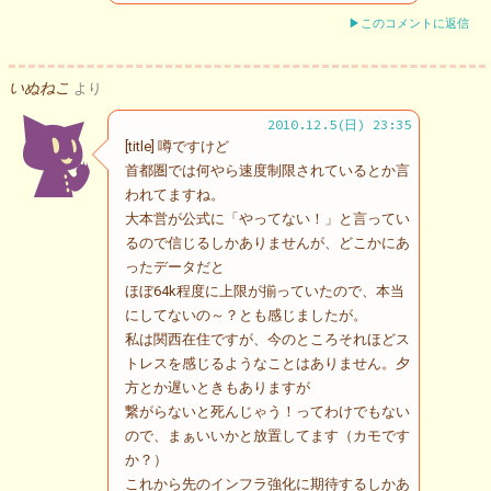
▶このコメントに返信
いぬねこ
より
2010.12.5(日) 23:35
[title] 噂ですけど
首都圏では何やら速度制限されているとか言
われてますね。
大本営が公式に「やってない！」と言ってい
るので信じるしかありませんが、どこかにあ
ったデータだと
ほぼ64k程度に上限が揃っていたので、本当
にしてないの～？とも感じましたが。
私は関西在住ですが、今のところそれほどス
トレスを感じるようなことはありません。夕
方とか遅いときもありますが
繋がらないと死んじゃう！ってわけでもない
ので、まぁいいかと放置してます（カモです
か？）
これから先のインフラ強化に期待するしかあ