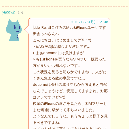
yucovin
より
2010.12.6(月) 12:48
[title] Re: 田舎住みのMac&iPhoneユーザです
田舎っぺさんへ
こんにちは、はじめまして(*´∇｀*)
> 田舎(平地)は都心より速いですよ
> まぁdocomoには負けますが…
> もしiPhoneを買うならSIMフリー版買った
方が良いかも知れないです…
この状況を見ると明らかですよね…、人がた
くさん集まる故の事態ですね…。
docomoは会社の成り立ちから考えると当然
なんでしょうけど、安定してますよね。対応
はアレですけど^-^;)
後輩のiPhoneの遅さを見たら、SIMフリーも
また候補に挙がって来ちゃいました。
どうなんでしょうね、もうちょっと様子を見
るべきですよね。
コメント付けて下さってありがとうございま