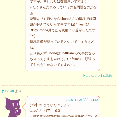
ですが、それよりは数倍速いですよ！
> たくさん売れるっていうのも問題なのかな
ぁ。
灰鰤よりも速いならchuraさんの環境では問
題が起きてないって事ですね(｀･ω･´)ﾉ
DDのiPhone見てたら灰鰤より遅かったです…
^-^;)
環境設備が整っているといいでしょうけど
ね。
とりあえずiPhoneはSoftBankって事になっ
ちゃってますもんねぇ。SoftBankに頑張っ
てもらうしかないですよね～。
▶このコメントに返信
yucovin
より
2010.12.6(月) 2:32
[title] Re: どうなんでしょ？
tatoさん＊(´∇｀;)3G
> 噂で東京都内の3G回線の速度を抑えている