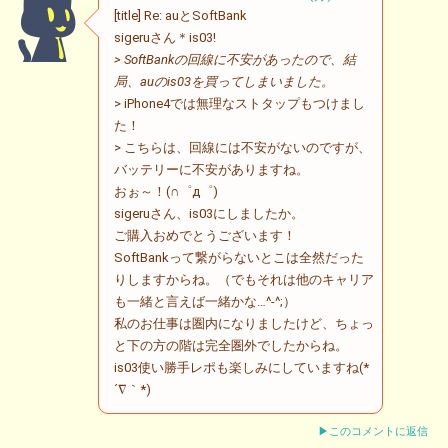
[title] Re: auとSoftBank
sigeruさん＊is03!
> SoftBankの回線に不安があったので、結
局、auのis03を買ってしまいました。
> iPhone4では無理なストタップもつけまし
た！
> こちらは、回線には不安がないのですが、
バッテリーに不安がありますね。
おぉ～！(∩゜д゜)
sigeruさん、is03にしましたか。
ご購入おめでとうございます！
SoftBankって繋がらないとこは全然だった
りしますからね。（でもそれは他のキャリア
も一緒と言えば一緒かな…^-^;）
私のお仕事は圏内になりましたけど、ちょっ
と下の方の階は完全圏外でしたからね。
is03使い勝手レポも楽しみにしていますね(*
´∇｀*)
▶このコメントに返信