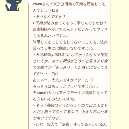
churaさん＊東京は混雑で回線を圧迫してる
んでしょうねぇ
> そうなんですか？
> 回線が込み合ってるって事なんですかね？
速度制限をかけてるんじゃないかってウワサ
もあるみたいですね。
制限してるにしてもしてないにしても、込み
合ってる事には間違いないですよね。
> 私の3GSはiOS4.2.1にしてからかなり不安定
というか、ネット回線がどうのと言うより全
ての動きが「もっさり」した感じになってま
すが・・・(^o^;
あにゃー、大丈夫ですか？(∩゜д゜)
もっさりはちょっとツライですよねぇ。
iPhoneの人々はアップデートに慎重になって
る方もいるみたいですね。
> ネット接続はどうだろう？3Gではこんなも
んだと思って使ってるんで、あまり感じた事
が無いですけど。
> ただ、知人で「灰鰤」使ってる人がいるん