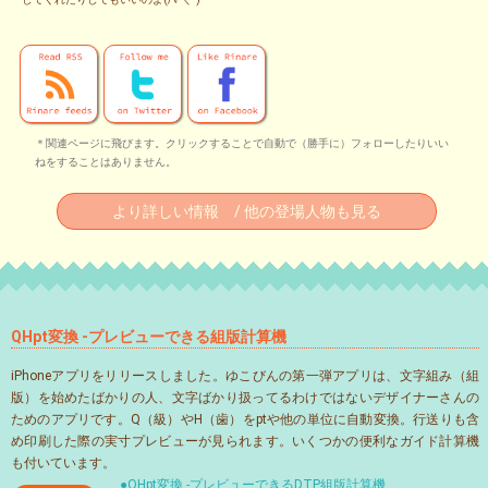
＊関連ページに飛びます。クリックすることで自動で（勝手に）フォローしたりいい
ねをすることはありません。
より詳しい情報 / 他の登場人物も見る
QHpt変換 -プレビューできる組版計算機
iPhoneアプリをリリースしました。ゆこびんの第一弾アプリは、文字組み（組
版）を始めたばかりの人、文字ばかり扱ってるわけではないデザイナーさんの
ためのアプリです。Q（級）やH（歯）をptや他の単位に自動変換。行送りも含
め印刷した際の実寸プレビューが見られます。いくつかの便利なガイド計算機
も付いています。
●QHpt変換 -プレビューできるDTP組版計算機