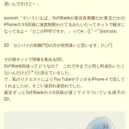
遅いんですけど～」
yucovin「そいういえば、SoftBankが最近首都圏だか東京だかの
iPhoneの３G回線に速度制限かけてるみたいだってネットで騒ぎに
なってるよ～『どこのPHSですか。』ってw」(( ﾟーﾟ))
ゆれゆれ
DD「センパイの灰鰤(*2)の方が全然速いと思います」(=_=”)
その後ネットで情報を集めるDD。
SoftBank回線ってどうなの？ これで今までと同じ料金払いたく
ないんだけど(-“”-)と訴えていました。
で、私のリクエストによりYou TubeやラジオをiPhone４で流して
くれましたが。すごい途切れ途切れでした。
最近ずっとSoftBankの３G回線が遅くてイラついている様子の
DD。