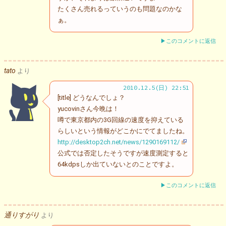
たくさん売れるっていうのも問題なのかな
ぁ。
▶このコメントに返信
tato
より
2010.12.5(日) 22:51
[title] どうなんでしょ？
yucovinさん今晩は！
噂で東京都内の3G回線の速度を抑えている
らしいという情報がどこかにでてましたね。
http://desktop2ch.net/news/1290169112/
公式では否定したそうですが速度測定すると
64kdpsしか出ていないとのことですよ。
▶このコメントに返信
通りすがり
より