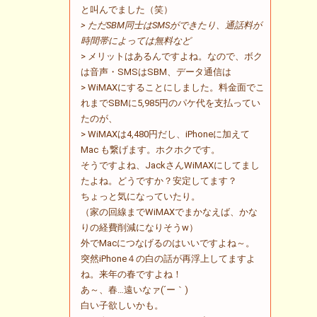
と叫んでました（笑）
> ただSBM同士はSMSができたり、通話料が
時間帯によっては無料など
> メリットはあるんですよね。なので、ボク
は音声・SMSはSBM、データ通信は
> WiMAXにすることにしました。料金面でこ
れまでSBMに5,985円のパケ代を支払ってい
たのが、
> WiMAXは4,480円だし、iPhoneに加えて
Mac も繋げます。ホクホクです。
そうですよね、JackさんWiMAXにしてまし
たよね。どうですか？安定してます？
ちょっと気になっていたり。
（家の回線までWiMAXでまかなえば、かな
りの経費削減になりそうw）
外でMacにつなげるのはいいですよね～。
突然iPhone４の白の話が再浮上してますよ
ね。来年の春ですよね！
あ～、春…遠いなァ(´ー｀)
白い子欲しいかも。