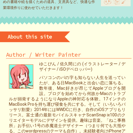
めの書籍や絵を描くための道具、文房具など、快適な作
業環境作りに使わせていただきます！
About this site
Author / Writer Painter
ゆこびん / 佐久間にの (イラストレーター / デ
ザイナー / iSOデベロッパー)
パソコンのパの字も知らない人生を送ってい
たが、ある日MacBookと出会い恋に落ちる。
数年後、Mac好きが昂じてAppleブログを開
設。ブログを始めてから何故かMacのトラブ
ルが頻発するようになりAppleの神対応を体験。17インチの
MacBook Proを持ち運び寝食を共にする。そして（いろいろバ
ッサリ割愛）2014年にはWWDCに行き、自作のiOSアプリもリ
リース。富士通の最新モバイルスキャナScanSnap ix100のク
リエイターモデルにデザインを提供。趣味は音楽。「ねこ事務
所」お手伝い1号の赤魔道士デザイナー（つまり何でも大抵や
る、このwordpressのテーマも自作）。未経験者向けiPhoneア