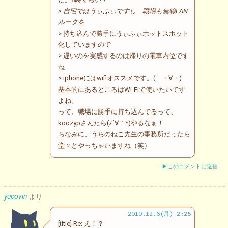
> 自宅ではうぃふぃですし 職場も無線LAN
ルータを
> 持ち込んで勝手にうぃふぃホットスポット
化していますので
> 遅いのを実感するのは帰りの電車内位です
ね
> iphoneにはwifiオススメです。( ・∀・)
基本的にあるところはWi-Fiで使いたいです
よね。
って、職場に勝手に持ち込んでるって、
koozypさんたら(ﾉ´∀｀*)やるなぁ！
ちなみに、うちのねこ先生の事務所だったら
堂々とやっちゃいますね（笑）
▶このコメントに返信
yucovin
より
2010.12.6(月) 2:25
[title] Re: え！？