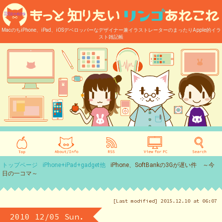
MacのちiPhone、iPad、iOSデベロッパーなデザイナー兼イラストレーターのまったりApple的イラ
スト雑記帳
トップページ
iPhone+iPad+gadget他
iPhone、SoftBankの3Gが遅い件 ～今
日の一コマ～
[Last modified] 2015.12.10 at 06:07
2010 12/05 Sun.