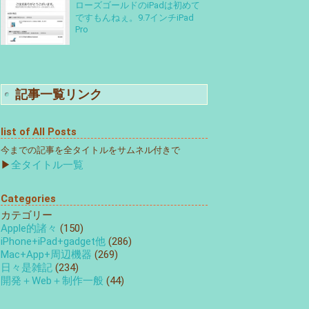
ローズゴールドのiPadは初めて
ですもんねぇ。9.7インチiPad
Pro
記事一覧リンク
list of All Posts
今までの記事を全タイトルをサムネル付きで
▶
全タイトル一覧
Categories
カテゴリー
Apple的諸々
(150)
iPhone+iPad+gadget他
(286)
Mac+App+周辺機器
(269)
日々是雑記
(234)
開発＋Web＋制作一般
(44)