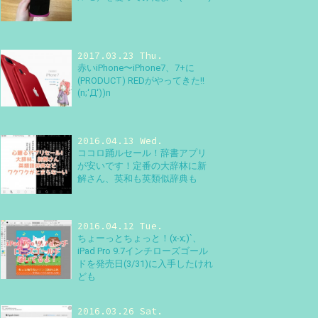
2017.03.23 Thu.
赤いiPhone〜iPhone7、7+に
(PRODUCT) REDがやってきた!!
(n;‘Д‘))n
2016.04.13 Wed.
ココロ踊ルセール！辞書アプリ
が安いです！定番の大辞林に新
解さん、英和も英類似辞典も
2016.04.12 Tue.
ちょーっとちょっと！(x-x;)`、
iPad Pro 9.7インチローズゴール
ドを発売日(3/31)に入手したけれ
ども
2016.03.26 Sat.