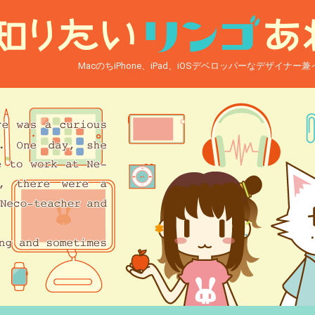
MacのちiPhone、iPad、iOSデベロッパーなデザイナ