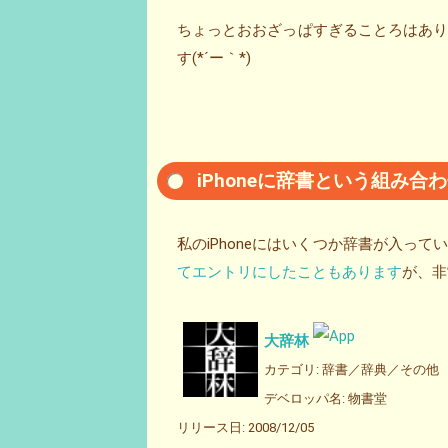
ちょっとおおざっぱすぎることろはあ
す(*´ー｀*)
iPhoneに辞書という組み
私のiPhoneにはいくつか辞書が入っ
てエントリにしたこともあります
が、非
大辞林
カテゴリ: 辞書／辞典／その他
デベロッパ名: 物書堂
リリース日: 2008/12/05