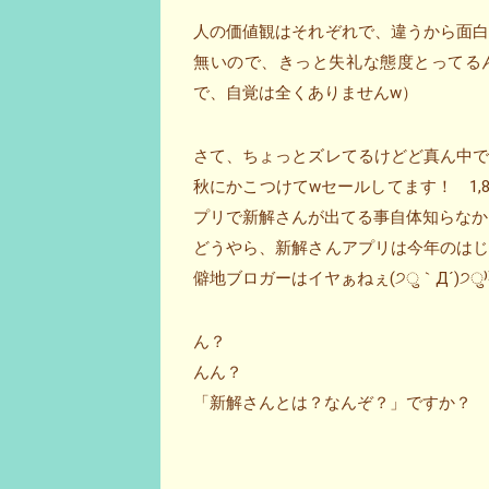
人の価値観はそれぞれで、違うから面
無いので、きっと失礼な態度とってる
で、自覚は全くありませんw）
さて、ちょっとズレてるけどど真ん中
秋にかこつけてwセールしてます！ 1,8
プリで新解さんが出てる事自体知らなかっ
どうやら、新解さんアプリは今年のは
僻地ブロガーはイヤぁねぇ(੭ु｀Д´)੭ु⁾
ん？
んん？
「新解さんとは？なんぞ？」ですか？