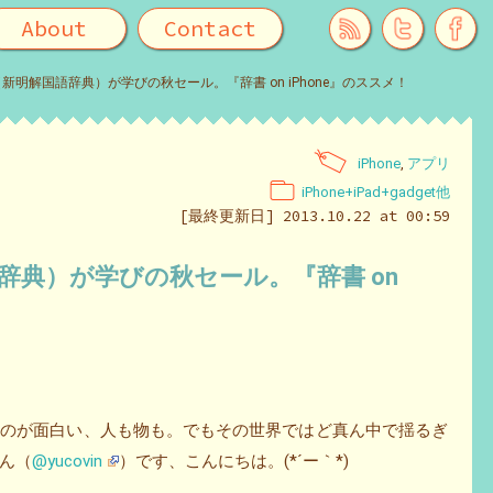
About
Contact
新明解国語辞典）が学びの秋セール。『辞書 on iPhone』のススメ！
iPhone
,
アプリ
iPhone+iPad+gadget他
[最終更新日] 2013.10.22 at 00:59
辞典）が学びの秋セール。『辞書 on
るのが面白い、人も物も。でもその世界ではど真ん中で揺るぎ
ん（
@yucovin
）です、こんにちは。(*´ー｀*)