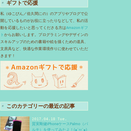
ギフトで応援
私（ゆこびん／佐久間にの）のアプリやブログで公
開しているものがお役に立ったりなどして、私の活
動を応援したいと思ってくださる方は
Amazonギフ
ト
からお願いします。プログラミングやデザインの
スキルアップのための書籍や絵を描くための道具、
文房具など、快適な作業環境作りに使わせていただ
きます！
このカテゴリーの最近の記事
2017.04.18 Tue.
質実剛健iPhoneケースPalmo（パ
ルモ）を使ってみたよ！(๑´ㅂ`๑)