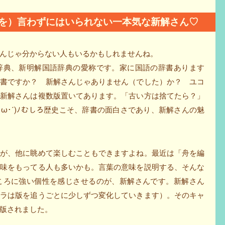
を）言わずにはいられない一本気な新解さん♡
んじゃ分からない人もいるかもしれませんね。
辞典、新明解国語辞典の愛称です。家に国語の辞書あります
辞書ですか？ 新解さんじゃありません（でした）か？ ユコ
、新解さんは複数版置いてあります。「古い方は捨てたら？」
ω･´)ﾉむしろ歴史こそ、辞書の面白さであり、新解さんの魅
すが、他に眺めて楽しむこともできますよね。最近は「舟を編
興味をもってる人も多いかも。言葉の意味を説明する、そんな
ころに強い個性を感じさせるのが、新解さんです。新解さん
ャラは版を追うごとに少しずつ変化していきます）。そのキャ
版されました。