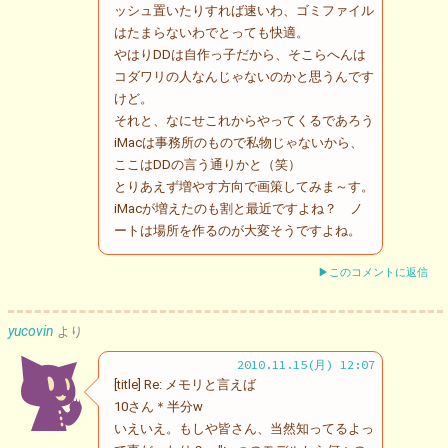
ッシュ置いたりすれば速いわ、ゴミファイル
はたまらないわでとっても快適。
やはりDDは自作っ子だから、そこらへんは
コダワリの人なんじゃないのかと思うんです
けど。
それと、なにせこれからやってくるであろう
iMacは事務所のもので私物じゃないから、
ここはDDの言う通りかと（笑）
とりあえず増やす方向で画策してみま～す。
iMacが増えたのも割と最近ですよね？ ノ
ートは場所を作るのが大変そうですよね。
▶このコメントに返信
yucovin
より
2010.11.15(月) 12:07
[title] Re: メモリと言えば
10さん＊半分w
いえいえ。もしや皆さん、当然知ってるよっ