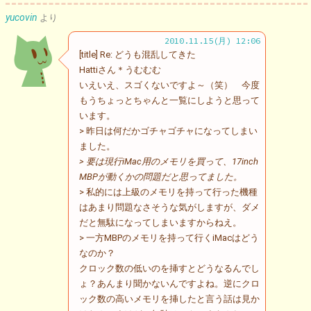
yucovin
より
2010.11.15(月) 12:06
[title] Re: どうも混乱してきた
Hattiさん＊うむむむ
いえいえ、スゴくないですよ～（笑） 今度
もうちょっとちゃんと一覧にしようと思って
います。
> 昨日は何だかゴチャゴチャになってしまい
ました。
> 要は現行iMac用のメモリを買って、17inch
MBPが動くかの問題だと思ってました。
> 私的には上級のメモリを持って行った機種
はあまり問題なさそうな気がしますが、ダメ
だと無駄になってしまいますからねえ。
> 一方MBPのメモリを持って行くiMacはどう
なのか？
クロック数の低いのを挿すとどうなるんでし
ょ？あんまり聞かないんですよね。逆にクロ
ック数の高いメモリを挿したと言う話は見か