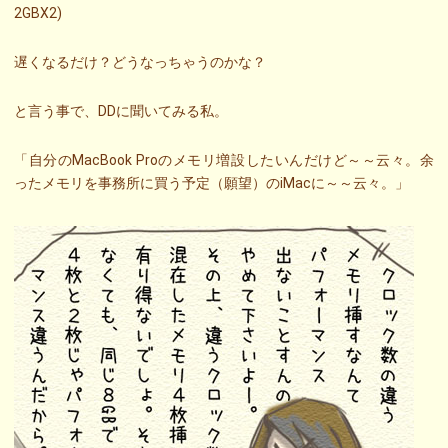
2GBX2)
遅くなるだけ？どうなっちゃうのかな？
と言う事で、DDに聞いてみる私。
「自分のMacBook Proのメモリ増設したいんだけど～～云々。余
ったメモリを事務所に買う予定（願望）のiMacに～～云々。」