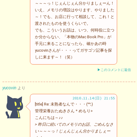
～～～っ！じぇんじぇん分かりましぇーん！
いえ、メモリの増設はやります、やりました
～！でも、お店に行って相談して、これ！と
渡されたものを使うくらいで。
でも、こういうお話は、いつ、何時役に立つ
か分からない、「本物のMac Book Pro」が
手元に来ることになったら、確かあの時
yucovinさんが・・・ってガサゴソ記事を探
しに来ます～！（笑）
▶このコメントに返信
yucovin
より
2010.11.14(日) 21:55
[title] Re: 未熟者なんで・・・(^^;)
管理栄養おたぬきさん＊めもり>
こんにちは～♪♪
> 昨日に続いてのメモリのお話、ごめんなさ
い～～～っ！じぇんじぇん分かりましぇー