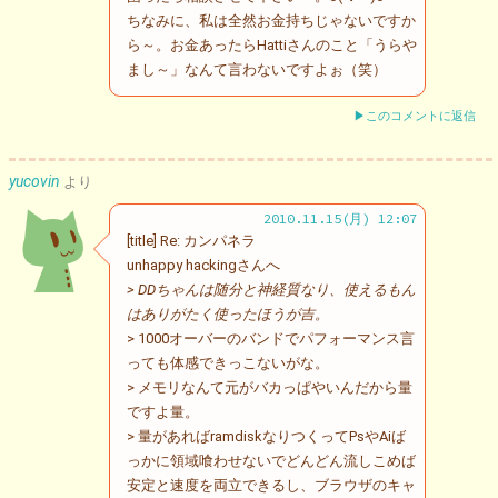
ちなみに、私は全然お金持ちじゃないですか
ら～。お金あったらHattiさんのこと「うらや
まし～」なんて言わないですよぉ（笑）
▶このコメントに返信
yucovin
より
2010.11.15(月) 12:07
[title] Re: カンパネラ
unhappy hackingさんへ
> DDちゃんは随分と神経質なり、使えるもん
はありがたく使ったほうが吉。
> 1000オーバーのバンドでパフォーマンス言
っても体感できっこないがな。
> メモリなんて元がバカっぱやいんだから量
ですよ量。
> 量があればramdiskなりつくってPsやAiば
っかに領域喰わせないでどんどん流しこめば
安定と速度を両立できるし、ブラウザのキャ