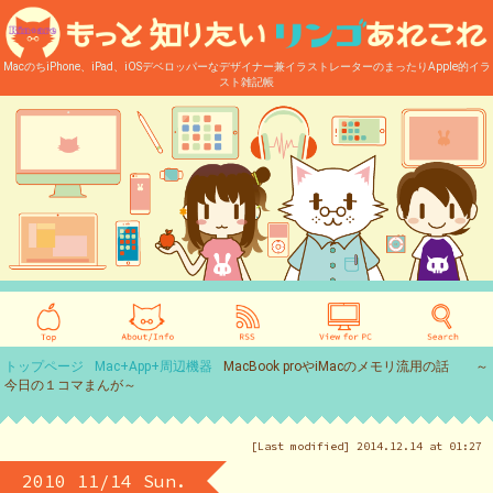
MacのちiPhone、iPad、iOSデベロッパーなデザイナー兼イラストレーターのまったりApple的イラ
スト雑記帳
トップページ
Mac+App+周辺機器
MacBook proやiMacのメモリ流用の話 ～
今日の１コマまんが～
[Last modified] 2014.12.14 at 01:27
2010 11/14 Sun.