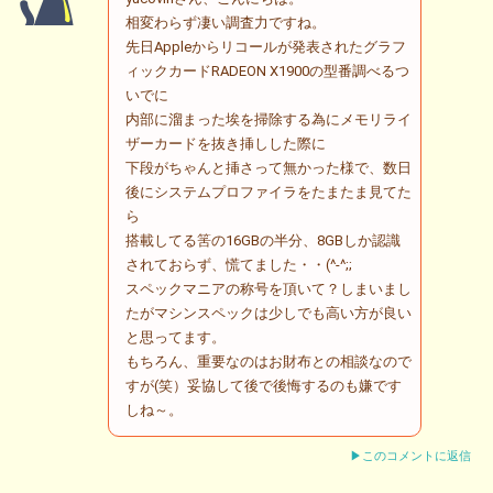
相変わらず凄い調査力ですね。
先日Appleからリコールが発表されたグラフ
ィックカードRADEON X1900の型番調べるつ
いでに
内部に溜まった埃を掃除する為にメモリライ
ザーカードを抜き挿しした際に
下段がちゃんと挿さって無かった様で、数日
後にシステムプロファイラをたまたま見てた
ら
搭載してる筈の16GBの半分、8GBしか認識
されておらず、慌てました・・(^-^;;
スペックマニアの称号を頂いて？しまいまし
たがマシンスペックは少しでも高い方が良い
と思ってます。
もちろん、重要なのはお財布との相談なので
すが(笑）妥協して後で後悔するのも嫌です
しね～。
▶このコメントに返信