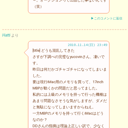
～。オークションって出品した事ないんです
（笑）
▶このコメントに返信
Hatti
より
2010.11.14(日) 23:49
[title] どうも混乱してきた
さすが下調べの完璧なyucovinさん、凄いで
す。
昨日は何だかゴチャゴチャになってしまいま
した。
要は現行iMac用のメモリを買って、17inch
MBPが動くかの問題だと思ってました。
私的には上級のメモリを持って行った機種は
あまり問題なさそうな気がしますが、ダメだ
と無駄になってしまいますからねえ。
一方MBPのメモリを持って行くiMacはどう
なのか？
DDさんの指摘は理論上正しい訳で、少なく