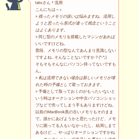
tatoさん＊流用
こんにちは～♪
> 残ったメモリの扱いは悩みますね。流用し
ようと思ったら形式が違って残念ということ
はよくあります。
> 同じ型のメモリを搭載したマシンがあれば
いいですけどね。
普段、メモリの型なんてあんまり意識しない
ですよね…そんなことないですか？(^-^;)
そもそもそんなにパソコン持ってないですも
ん。
> 私は流用できない場合は新しいメモリが壊
れた時の予備として取っておきます。
> 予備として取っておくのがもったいないと
いう時はオークションや中古パソコンショッ
プなどで売ってしまう手もありますけどね。
以前のMacBook黒の古いメモリもそのまま
で。誰かにあげようかと思たったけど、メモ
リに困ってる人もいなかったし、結局しまて
あるけど…。やっぱりオークションですかね