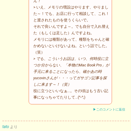
ん！
> いえ、メモリの増設はやります、やりまし
た～！でも、お店に行って相談して、これ！
と渡されたものを使うくらいで。
それで良いんですよ～。でも自分で入れ替え
た（もしくは足した）んですよね。
メモリには種類があって、種類をちゃんと確
かめないといけないよね。という話でした。
（笑）
> でも、こういうお話は、いつ、何時役に立
つか分からない、「本物のMac Book Pro」が
手元に来ることになったら、確かあの時
yucovinさんが・・・ってガサゴソ記事を探
しに来ます～！（笑）
役に立つといいなぁ…。その頃はもう古い記
事になっちゃてたりして…(^-^;)
▶このコメントに返信
tato
より