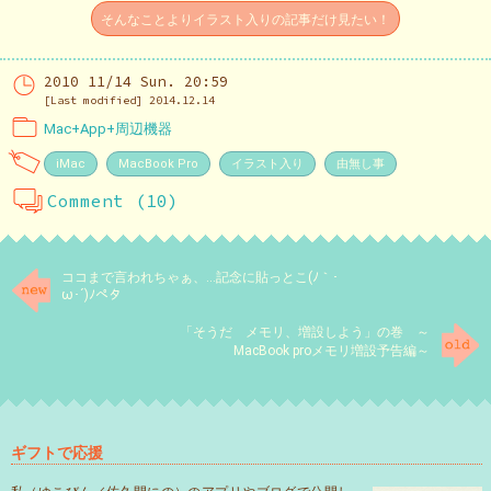
そんなことよりイラスト入りの記事だけ見たい！
2010 11/14 Sun. 20:59
[Last modified] 2014.12.14
Mac+App+周辺機器
iMac
MacBook Pro
イラスト入り
由無し事
Comment (10)
ココまで言われちゃぁ、…記念に貼っとこ(ﾉ｀･
ω･´)ﾉペタ
「そうだ メモリ、増設しよう」の巻 ～
MacBook proメモリ増設予告編～
ギフトで応援