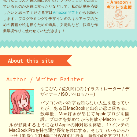
私（ゆこびん／佐久間にの）のアプリやブログで公開し
ているものがお役に立ったりなどして、私の活動を応援
したいと思ってくださる方は
Amazonギフト
からお願い
します。プログラミングやデザインのスキルアップのた
めの書籍や絵を描くための道具、文房具など、快適な作
業環境作りに使わせていただきます！
About this site
Author / Writer Painter
ゆこびん / 佐久間にの (イラストレーター / デ
ザイナー / iSOデベロッパー)
パソコンのパの字も知らない人生を送ってい
たが、ある日MacBookと出会い恋に落ちる。
数年後、Mac好きが昂じてAppleブログを開
設。ブログを始めてから何故かMacのトラブ
ルが頻発するようになりAppleの神対応を体験。17インチの
MacBook Proを持ち運び寝食を共にする。そして（いろいろバ
ッサリ割愛）2014年にはWWDCに行き、自作のiOSアプリもリ