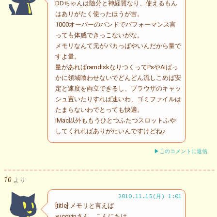
DDちゃんは随分と神経質なり、使えるもん
はありがたく使ったほうが吉。
1000オーバーのバンドでパフォーマンス言
っても体感できっこないがな。
メモリなんて元がバカっぱやいんだから量で
すよ量。
量があればramdiskなりつくってPsやAiばっ
かに領域喰わせないでどんどん流しこめば安
定と速度を両立できるし、ブラウザのキャッ
シュ置いたりすれば速いわ、ゴミファイルは
たまらないわでとっても快適。
iMac以外ももうひとつふたつスロットふや
してくれればありがたいんですけどね♪
▶このコメントに返信
10
より
2010.11.15(月) 1:01
[title] メモリと言えば
yucovinさん、こんにちは。