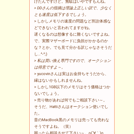
けたんですけど。無駄はいやですもんね。
> DDさんの指摘は理論上正しい訳で、少なく
とも速度は低下するでしょう。
> しかしメモリの速度の問題など所詮体感な
どできないと言われてますがね。
遅くなるのは想像するに難くないですよね。
で、実際マザーボードに負担がかかるのか
な？とか。でも見て分かる訳じゃなさそうだ
し…^-^;)
> 私は買い換え専門ですので、オークション
は得意ですよ～。
> yucovinさんは実はお金持ちそうだから、
縁はないかもしれませんね。
> しかし1GB以下のメモリはそう価格はつか
ないでしょう。
> 売り物があれば何でもご相談下さい～。
そうだ、Hattiさんはオークション使いでし
た。
昔のMacBook黒のメモリは売っても売れな
そうですよね。（笑）
困ったら相談させて下さい～。o(´∀｀)o