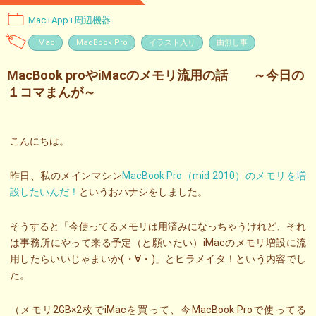
Mac+App+周辺機器
iMac
MacBook Pro
イラスト入り
由無し事
MacBook proやiMacのメモリ流用の話 ～今日の
１コマまんが～
こんにちは。
昨日、私のメインマシン
MacBook Pro（mid 2010）のメモリを増
設したいんだ！
というおハナシをしました。
そうすると「今使ってるメモリは用済みになっちゃうけれど、それ
は事務所にやって来る予定（と願いたい）iMacのメモリ増設に流
用したらいいじゃまいか(・∀・)」とヒラメイタ！という内容でし
た。
（メモリ2GB×2枚でiMacを買って、今MacBook Proで使ってる