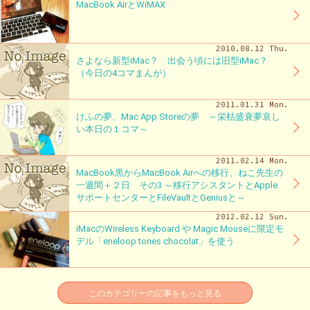
MacBook AirとWiMAX
2010.08.12 Thu.
さよなら新型iMac？ 出会う頃には旧型iMac？
（今日の4コマまんが）
2011.01.31 Mon.
けふの夢、Mac App Storeの夢 ～栄枯盛衰夢哀し
い本日の１コマ～
2011.02.14 Mon.
MacBook黒からMacBook Airへの移行、ねこ先生の
一週間＋２日 その3 ～移行アシスタントとApple
サポートセンターとFileVaultとGeniusと～
2012.02.12 Sun.
iMacのWireless Keyboard や Magic Mouseに限定モ
デル「eneloop tones chocolat」を使う
このカテゴリーの記事をもっと見る