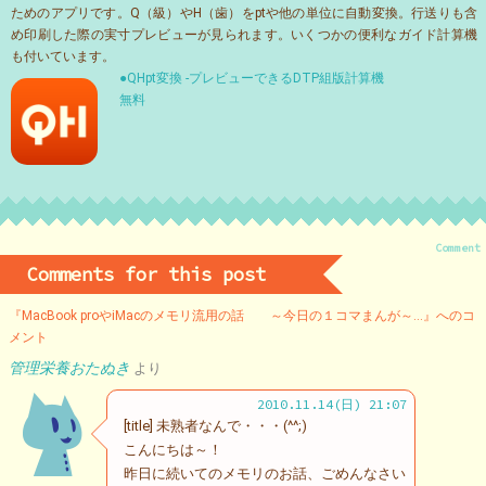
ためのアプリです。Q（級）やH（歯）をptや他の単位に自動変換。行送りも含
め印刷した際の実寸プレビューが見られます。いくつかの便利なガイド計算機
も付いています。
●QHpt変換 -プレビューできるDTP組版計算機
無料
Comment
Comments for this post
『MacBook proやiMacのメモリ流用の話 ～今日の１コマまんが～…』へのコ
メント
管理栄養おたぬき
より
2010.11.14(日) 21:07
[title] 未熟者なんで・・・(^^;)
こんにちは～！
昨日に続いてのメモリのお話、ごめんなさい