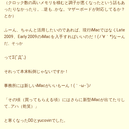
（クロック数の高いメモリを積むと調子が悪くなったという話もあ
ったりなかったり。…逆も…かな。マザーボードが対応してるか？
とか）
ふーん、ちゃんと活用したいのであれば、現行iMacではなくLate
2009、Early 2009のiMacを入手すればいいのだ！(ﾉ´∀｀*)
なーん
だ、そっか
ってΣ(ﾟДﾟ;)
それって本末転倒じゃないですか！
事務所には新しいiMacがいいもーん！(｀･ω･´)ﾉ
「その頃（買ってもらえる頃）にはさらに新型iMacが出てたりし
て…アハ（乾笑）」
と寒くなったDDとyucovinでした。