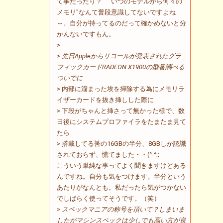
て事だったり？ "いつのモデルから何々の
メモリ"なんて普段意識してないですよね
～。自分が持ってるのだって確かめないと分
かんないですもん。
>
> 先日Appleからリコールが発表されたグラ
フィックカードRADEON X1900の型番調べる
ついでに
> 内部に溜まった埃を掃除する為にメモリラ
イザーカードを抜き挿しした際に
> 下段がちゃんと挿さって無かった様で、数
日後にシステムプロファイラをたまたま見て
たら
> 搭載してる筈の16GBの半分、8GBしか認識
されておらず、慌てました・・(^-^;;
こういう単純な事ってよく聞きますけどある
んですね。自分も気をつけます。半分という
あたりがなんとも。私だったら気がつかない
でしばらく使ってそうです。（笑）
> スペックマニアの称号を頂いて？しまいま
したがマシンスペックは少しでも高い方が良