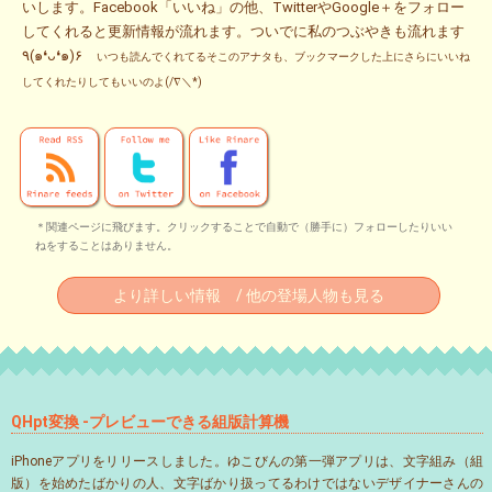
いします。Facebook「いいね」の他、TwitterやGoogle＋をフォロー
してくれると更新情報が流れます。ついでに私のつぶやきも流れます
٩(๑❛ᴗ❛๑)۶
いつも読んでくれてるそこのアナタも、ブックマークした上にさらにいいね
してくれたりしてもいいのよ(/∇＼*)
＊関連ページに飛びます。クリックすることで自動で（勝手に）フォローしたりいい
ねをすることはありません。
より詳しい情報 / 他の登場人物も見る
QHpt変換 -プレビューできる組版計算機
iPhoneアプリをリリースしました。ゆこびんの第一弾アプリは、文字組み（組
版）を始めたばかりの人、文字ばかり扱ってるわけではないデザイナーさんの