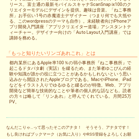
リース。富士通の最新モバイルスキャナScanSnap ix100のク
リエイターモデルにデザインを提供。趣味は音楽。「ねこ事務
所」お手伝い1号の赤魔道士デザイナー（つまり何でも大抵や
る、このwordpressのテーマも自作）。未経験者向けiPhoneア
プリ開発入門講座「アプリクリエイター道場」アシスタントテ
ィーチャー。デザイナー向けの「Auto Layout入門講座」では
講師を務める。
「もっと知りたいリンゴあれこれ」とは
都内某所にあるApple率100％の弱小事務所『ねこ事務所』で
起こるドタバタ劇（実話）を綴るため、また筆者ゆこびんの経
験や知識が誰かの役に立つことがあるかもしれないという思い
込みから開設されたAppleブログである。MacやiPhone、iPad
などをイラスト入りでゆるゆると綴るのが特徴。Web、アプリ
開発など簡単な技術的なことや筆者の個人的な話なども。読者
の方々は略して「リンあれ」と呼んでくれている。月間25万
PV。
なんだこりゃ…って思ったそこのアナタ！ そうそう、アナタです！
もし良ければブックマーク（お気に入り）やRSS登録をよろしくお願