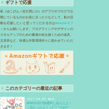
ギフトで応援
私（ゆこびん／佐久間にの）のアプリやブログで公
開しているものがお役に立ったりなどして、私の活
動を応援したいと思ってくださる方は
Amazonギフ
ト
からお願いします。プログラミングやデザインの
スキルアップのための書籍や絵を描くための道具、
文房具など、快適な作業環境作りに使わせていただ
きます！
このカテゴリーの最近の記事
2017.04.05 Wed.
WWDC2017抽選申し込んだよ！
→当たったよ！ヽ(ﾟ▽ﾟ*)乂(*ﾟ