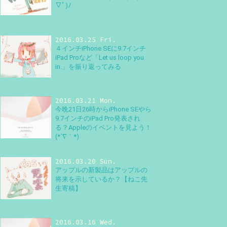
▽ﾟ)ﾉ
2016.03.25 Fri.
４インチiPhone SEに9.7インチ
iPad Proなど「Let us loop you
in.」を振り返ってみる
2016.03.21 Mon.
今晩21日26時からiPhone SEやら
9.7インチのiPad Pro発表され
る？Appleのイベントを見よう！
(*´∇｀*)
2016.03.20 Sun.
アップルの新製品はアップルの
将来を示しているか？【ねこ先
生寄稿】
2016.03.16 Wed.