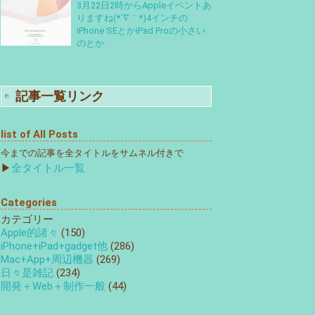
3月22日2時からAppleイベントあ
りますね(*´∇｀*)4インチの
iPhone SEとかiPad Proの小さい
のとか
記事一覧リンク
list of All Posts
今までの記事を全タイトルをサムネル付きで
▶
全タイトル一覧
Categories
カテゴリー
Apple的諸々
(150)
iPhone+iPad+gadget他
(286)
Mac+App+周辺機器
(269)
日々是雑記
(234)
開発＋Web＋制作一般
(44)