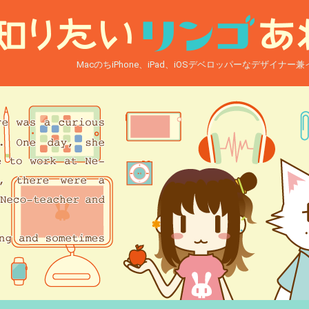
MacのちiPhone、iPad、iOSデベロッパーなデザイナ