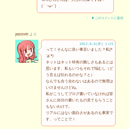
(｀･ω･´)ゞ
▶このコメントに返信
yucovin
より
2013.8.8(木) 1:25
って！そんなに良い事言いました？私(*
´д`*)
ネットはネット特有の難しさもあるとは
思います、私もいつもそれで悩むし（ど
う言えば伝わるのかな？と）
なんでも合う合わないはあるので無理は
いけませんけどね。
私がこうしてブログ書いていなければ皆
さんに自分の書いたもの見てもらうこと
もないわけで。
リアルにはない面白さがあるのも事実で
す、ってことで！