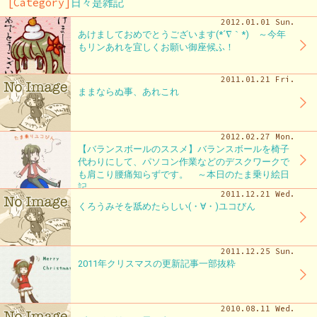
[Category]
日々是雑記
2012.01.01 Sun.
あけましておめでとうございます(*´∇｀*) ～今年
もリンあれを宜しくお願い御座候ふ！
2011.01.21 Fri.
ままならぬ事、あれこれ
2012.02.27 Mon.
【バランスボールのススメ】バランスボールを椅子
代わりにして、パソコン作業などのデスクワークで
も肩こり腰痛知らずです。 ～本日のたま乗り絵日
記
2011.12.21 Wed.
くろうみそを舐めたらしい(・∀・)ユコびん
2011.12.25 Sun.
2011年クリスマスの更新記事一部抜粋
2010.08.11 Wed.