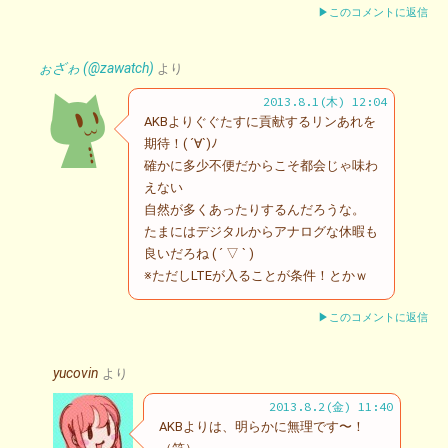
▶このコメントに返信
ぉざゎ (@zawatch)
より
2013.8.1(木) 12:04
AKBよりぐぐたすに貢献するリンあれを
期待！( ´∀`)ﾉ
確かに多少不便だからこそ都会じゃ味わ
えない
自然が多くあったりするんだろうな。
たまにはデジタルからアナログな休暇も
良いだろね ( ´ ▽ ` )
※ただしLTEが入ることが条件！とかｗ
▶このコメントに返信
yucovin
より
2013.8.2(金) 11:40
AKBよりは、明らかに無理です〜！