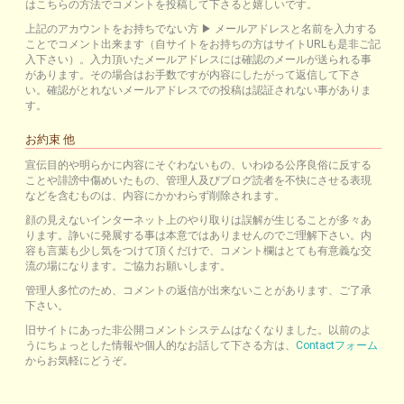
はこちらの方法でコメントを投稿して下さると嬉しいです。
上記のアカウントをお持ちでない方 ▶ メールアドレスと名前を入力する
ことでコメント出来ます（自サイトをお持ちの方はサイトURLも是非ご記
入下さい）。入力頂いたメールアドレスには確認のメールが送られる事
があります。その場合はお手数ですが内容にしたがって返信して下さ
い。確認がとれないメールアドレスでの投稿は認証されない事がありま
す。
お約束 他
宣伝目的や明らかに内容にそぐわないもの、いわゆる公序良俗に反する
ことや誹謗中傷めいたもの、管理人及びブログ読者を不快にさせる表現
などを含むものは、内容にかかわらず削除されます。
顔の見えないインターネット上のやり取りは誤解が生じることが多々あ
ります。諍いに発展する事は本意ではありませんのでご理解下さい。内
容も言葉も少し気をつけて頂くだけで、コメント欄はとても有意義な交
流の場になります。ご協力お願いします。
管理人多忙のため、コメントの返信が出来ないことがあります、ご了承
下さい。
旧サイトにあった非公開コメントシステムはなくなりました。以前のよ
うにちょっとした情報や個人的なお話して下さる方は、
Contactフォーム
からお気軽にどうぞ。