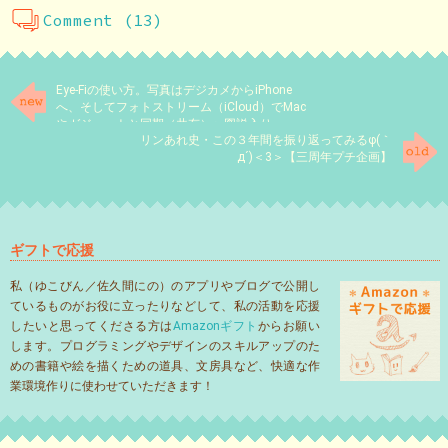
Comment (13)
Eye-Fiの使い方。写真はデジカメからiPhone
へ、そしてフォトストリーム（iCloud）でMac
やガジェットと同期（共有）〜図説入り
リンあれ史・この３年間を振り返ってみるφ(｀
д´)＜3＞【三周年プチ企画】
ギフトで応援
私（ゆこびん／佐久間にの）のアプリやブログで公開し
ているものがお役に立ったりなどして、私の活動を応援
したいと思ってくださる方は
Amazonギフト
からお願い
します。プログラミングやデザインのスキルアップのた
めの書籍や絵を描くための道具、文房具など、快適な作
業環境作りに使わせていただきます！