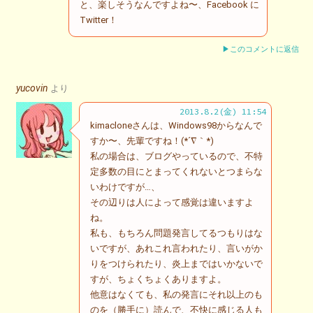
と、楽しそうなんですよね〜、Facebook に
Twitter！
▶このコメントに返信
yucovin
より
2013.8.2(金) 11:54
kimacloneさんは、Windows98からなんで
すか〜、先輩ですね！(*´∇｀*)
私の場合は、ブログやっているので、不特
定多数の目にとまってくれないとつまらな
いわけですが…、
その辺りは人によって感覚は違いますよ
ね。
私も、もちろん問題発言してるつもりはな
いですが、あれこれ言われたり、言いがか
りをつけられたり、炎上まではいかないで
すが、ちょくちょくありますよ。
他意はなくても、私の発言にそれ以上のも
のを（勝手に）読んで、不快に感じる人も