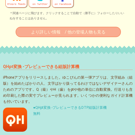
＊関連ページに飛びます。クリックすることで自動で（勝手に）フォローしたりいい
ねをすることはありません。
より詳しい情報 / 他の登場人物も見る
QHpt変換 -プレビューできる組版計算機
iPhoneアプリをリリースしました。ゆこびんの第一弾アプリは、文字組み（組
版）を始めたばかりの人、文字ばかり扱ってるわけではないデザイナーさんの
ためのアプリです。Q（級）やH（歯）をptや他の単位に自動変換。行送りも含
め印刷した際の実寸プレビューが見られます。いくつかの便利なガイド計算機
も付いています。
●QHpt変換 -プレビューできるDTP組版計算機
無料