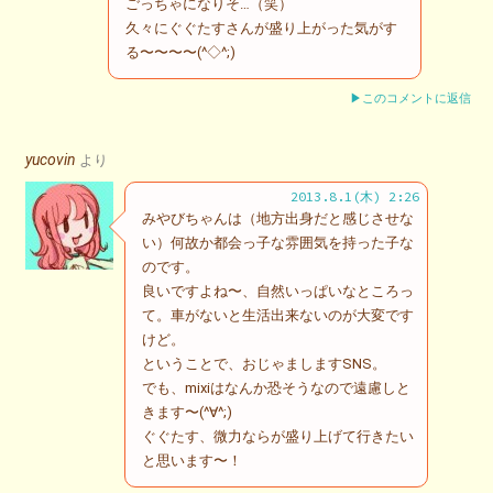
ごっちゃになりそ…（笑）
久々にぐぐたすさんが盛り上がった気がす
る〜〜〜〜(^◇^;)
▶このコメントに返信
yucovin
より
2013.8.1(木) 2:26
みやびちゃんは（地方出身だと感じさせな
い）何故か都会っ子な雰囲気を持った子な
のです。
良いですよね〜、自然いっぱいなところっ
て。車がないと生活出来ないのが大変です
けど。
ということで、おじゃましますSNS。
でも、mixiはなんか恐そうなので遠慮しと
きます〜(^∀^;)
ぐぐたす、微力ならが盛り上げて行きたい
と思います〜！