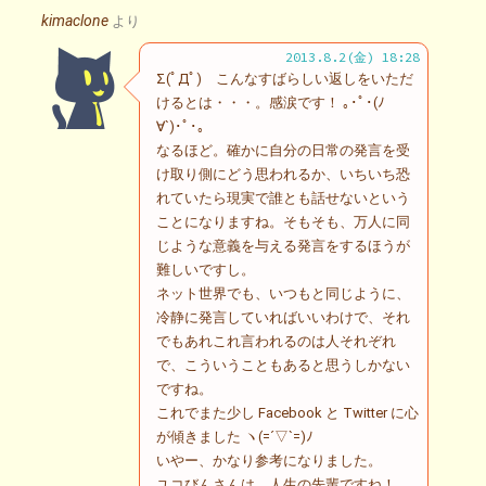
kimaclone
より
2013.8.2(金) 18:28
Σ(ﾟДﾟ) こんなすばらしい返しをいただ
けるとは・・・。感涙です！ ｡･ﾟ･(ﾉ
∀`)･ﾟ･｡
なるほど。確かに自分の日常の発言を受
け取り側にどう思われるか、いちいち恐
れていたら現実で誰とも話せないという
ことになりますね。そもそも、万人に同
じような意義を与える発言をするほうが
難しいですし。
ネット世界でも、いつもと同じように、
冷静に発言していればいいわけで、それ
でもあれこれ言われるのは人それぞれ
で、こういうこともあると思うしかない
ですね。
これでまた少し Facebook と Twitter に心
が傾きました ヽ(=´▽`=)ﾉ
いやー、かなり参考になりました。
ユコびんさんは、人生の先輩ですね！