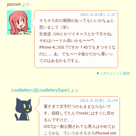
yucovin
より
2013.8.8(木) 1:27
そろそろ次の展開があってもいいかなぁと
思いまして（笑）
生放送…Ustとかツイキャスとかですかね。
それはハードル高いかも〜〜^^;
iPhone 4にiOS 7ですか？4Sでもきつそうな
のに…。あ、でもベータ版かだから重いっ
てのはあるかもですよ。
▶このコメントに返信
LowBattery (@LowBatterySuper)
より
2013.8.8(木) 22:54
重すぎて文字打つのもままならないで
す。脱獄してたんでios6にはすぐに戻せ
るんですけど。。
iOS7は一般公開されても導入はやめてお
こうかな、ていうかそろそろiPhone4 sim