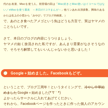
代のお友達、Macを使う人。初登場の回は「
Mac好きとMac使いはイコールではな
い／eMacを使う親友 ～本日の1コマまんが～
」他リンあれ出演多数。興味のある
かたは右上の小窓から「みやび」でブログ内検索。）
で、あのとき食べたアメゴという魚はどうも方言で、実はヤマメの
ことらしいです。
さて、本日のブログの内容にうつりましょう。
ヤマメの如く放流された私ですが、あんまり需要がなさそうなの
で、そろそろ解禁してもいいんじゃないかと思いました！
Google＋始めました。Facebookもどぞ。
ということで、ブログ三周年！というタイミングで、
冷やし中華始
めました
Google＋始めました(*´∇｀*)
よかったらサークルに入れてあげてください。
それから、Facebookページを作ったときに作った個人のアカウン