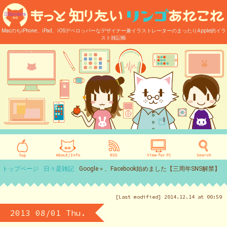
MacのちiPhone、iPad、iOSデベロッパーなデザイナー兼イラストレーターのまったりApple的イラ
スト雑記帳
トップページ
日々是雑記
Google＋、Facebook始めました【三周年SNS解禁】
[Last modified] 2014.12.14 at 00:59
2013 08/01 Thu.