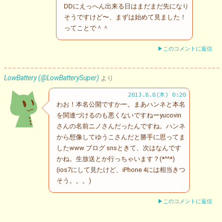
DDにえっへん出来る日はまだまだ先になり
そうですけど〜、まずは始めて見ました！
ってことで＾＾
▶このコメントに返信
LowBattery (@LowBatterySuper)
より
2013.8.8(木) 0:20
わお！本名公開ですかー。まあハンネと本名
を関連づけるのも悪くないですねーyucovin
さんの名前ニノさんだったんですね。ハンネ
から想像してゆうこさんだと勝手に思ってま
したwww ブログ snsときて、次はなんです
かね。生放送とか行っちゃいます？(*^^*)
(ios7にして見たけど、iPhone 4には相当きつ
そう。。。)
▶このコメントに返信