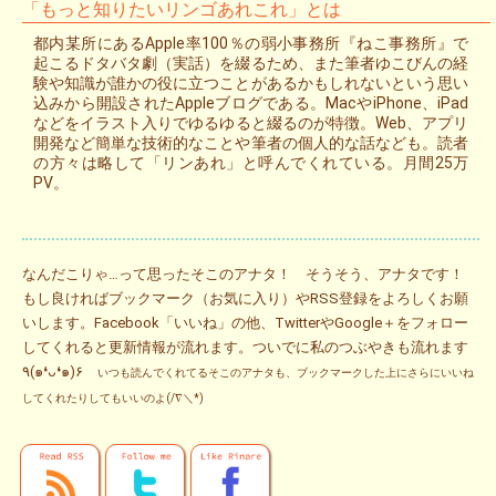
「もっと知りたいリンゴあれこれ」とは
都内某所にあるApple率100％の弱小事務所『ねこ事務所』で
起こるドタバタ劇（実話）を綴るため、また筆者ゆこびんの経
験や知識が誰かの役に立つことがあるかもしれないという思い
込みから開設されたAppleブログである。MacやiPhone、iPad
などをイラスト入りでゆるゆると綴るのが特徴。Web、アプリ
開発など簡単な技術的なことや筆者の個人的な話なども。読者
の方々は略して「リンあれ」と呼んでくれている。月間25万
PV。
なんだこりゃ…って思ったそこのアナタ！ そうそう、アナタです！
もし良ければブックマーク（お気に入り）やRSS登録をよろしくお願
いします。Facebook「いいね」の他、TwitterやGoogle＋をフォロー
してくれると更新情報が流れます。ついでに私のつぶやきも流れます
٩(๑❛ᴗ❛๑)۶
いつも読んでくれてるそこのアナタも、ブックマークした上にさらにいいね
してくれたりしてもいいのよ(/∇＼*)