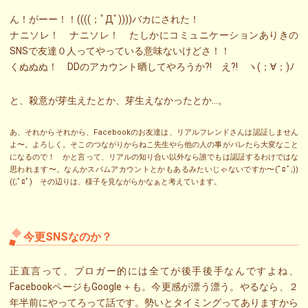
ん！がーー！！((((；ﾟДﾟ))))バカにされた！
ナニソレ！ ナニソレ！ たしかにコミュニケーションありきの
SNSで友達０人ってやっている意味ないけどさ！！
くぬぬぬ！ DDのアカウント晒してやろうか?! え?! ヽ(；∀；)ﾉ
と、殺意が芽生えたとか、芽生えなかったとか…。
あ、それからそれから、Facebookのお友達は、リアルフレンドさんは認証しません
よ〜。よろしく。そこのつながりからねこ先生やら他の人の事がバレたら大変なこと
になるので！ かと言って、リアルの知り合い以外なら誰でもは認証するわけではな
思われます〜。なんかスパムアカウントとかもあるみたいじゃないですか〜(ﾟﾛﾟ;))
((;ﾟﾛﾟ) その辺りは、様子を見ながらかなぁと考えています。
今更SNSなのか？
正直言って、ブロガー的には全てが後手後手なんですよね、
FacebookページもGoogle＋も。今更感が漂う漂う。やるなら、２
年半前にやってろって話です。勢いとタイミングってありますから