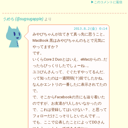
▶このコメントに返信
うめち (@sugsugapple)
より
2013.8.2(金) 0:14
みやびちゃんが出てきて真っ先に思うこと。
MacBook 黒はみやびちゃんのもとで元気に
やってますか？
です。
いくらCore 2 Duoとはいえ、eMacからの…だ
ったらびっくりしたでしょーね…。
ユコびんさんって、ぐぐたすやってるんだ、
って知ったのは一週間弱(？)前でしたかね。
なんかエントリの一番したに表示されてたの
で。
で、そこからFacebookの方にも辿り着いた
のですが、お友達が1人しかいなかったの
で、これは登録してはいけない？、と思って
フォローだけこっそりしといたんです…。
でも、ここで公表したことによってDDさん