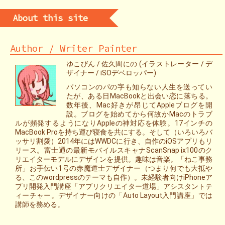
About this site
Author / Writer Painter
ゆこびん / 佐久間にの (イラストレーター / デ
ザイナー / iSOデベロッパー)
パソコンのパの字も知らない人生を送ってい
たが、ある日MacBookと出会い恋に落ちる。
数年後、Mac好きが昂じてAppleブログを開
設。ブログを始めてから何故かMacのトラブ
ルが頻発するようになりAppleの神対応を体験。17インチの
MacBook Proを持ち運び寝食を共にする。そして（いろいろバ
ッサリ割愛）2014年にはWWDCに行き、自作のiOSアプリもリ
リース。富士通の最新モバイルスキャナScanSnap ix100のク
リエイターモデルにデザインを提供。趣味は音楽。「ねこ事務
所」お手伝い1号の赤魔道士デザイナー（つまり何でも大抵や
る、このwordpressのテーマも自作）。未経験者向けiPhoneア
プリ開発入門講座「アプリクリエイター道場」アシスタントテ
ィーチャー。デザイナー向けの「Auto Layout入門講座」では
講師を務める。