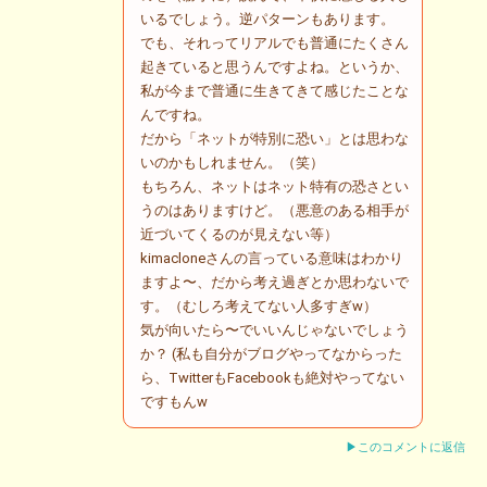
いるでしょう。逆パターンもあります。
でも、それってリアルでも普通にたくさん
起きていると思うんですよね。というか、
私が今まで普通に生きてきて感じたことな
んですね。
だから「ネットが特別に恐い」とは思わな
いのかもしれません。（笑）
もちろん、ネットはネット特有の恐さとい
うのはありますけど。（悪意のある相手が
近づいてくるのが見えない等）
kimacloneさんの言っている意味はわかり
ますよ〜、だから考え過ぎとか思わないで
す。（むしろ考えてない人多すぎw）
気が向いたら〜でいいんじゃないでしょう
か？ (私も自分がブログやってなからった
ら、TwitterもFacebookも絶対やってない
ですもんw
▶このコメントに返信