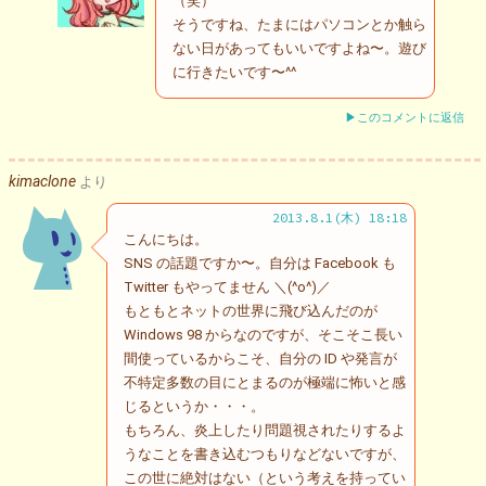
（笑）
そうですね、たまにはパソコンとか触ら
ない日があってもいいですよね〜。遊び
に行きたいです〜^^
▶このコメントに返信
kimaclone
より
2013.8.1(木) 18:18
こんにちは。
SNS の話題ですか〜。自分は Facebook も
Twitter もやってません ＼(^o^)／
もともとネットの世界に飛び込んだのが
Windows 98 からなのですが、そこそこ長い
間使っているからこそ、自分の ID や発言が
不特定多数の目にとまるのが極端に怖いと感
じるというか・・・。
もちろん、炎上したり問題視されたりするよ
うなことを書き込むつもりなどないですが、
この世に絶対はない（という考えを持ってい