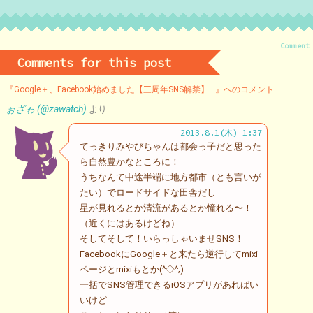
Comment
Comments for this post
『Google＋、Facebook始めました【三周年SNS解禁】…』へのコメント
ぉざゎ (@zawatch)
より
2013.8.1(木) 1:37
てっきりみやびちゃんは都会っ子だと思った
ら自然豊かなところに！
うちなんて中途半端に地方都市（とも言いが
たい）でロードサイドな田舎だし
星が見れるとか清流があるとか憧れる〜！
（近くにはあるけどね）
そしてそして！いらっしゃいませSNS！
FacebookにGoogle＋と来たら逆行してmixi
ページとmixiもとか(^◇^;)
一括でSNS管理できるiOSアプリがあればい
いけど