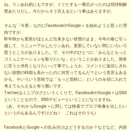
ね、リンあれ的にもですが、ぐぐたすも一番広がったのは招待制解
禁あたりだし。今だからそう言えるという事はありますが。
そんな「今更」なのにFacebookやGoogle＋を始めようと思った理
由ですが…
昨年秋から更新がほとんど出来きない状態のまま、今年の春に引っ
越して、リニューアルしたリンあれ。更新していない間にいろいろ
思うところがありました。で、その中のひとつに「みんなともっと
コミュニケーションを取りたいな」ということがありました。簡単
に言うと仲良くなりたいって事でしょうか。コメントに返信しきれ
ない状態の時期も長かったのに何言ってるんだ？という意見もある
かも。そいういう意味では「もっと気軽に」というのを頭に入れて
考えてもらえると有り難いです。
Twitterはミニブログというくくりで、FacebookやGoogle＋はSNS
ということなので、SNSデビューということになりますね。
（あ、それからGoogle＋に関しては検索でプロフ画像を出したい
というのもあるんですけどね！ これはそのうち）
FacebookとGoogle＋の住み分けはどうするのか？などなど、内容