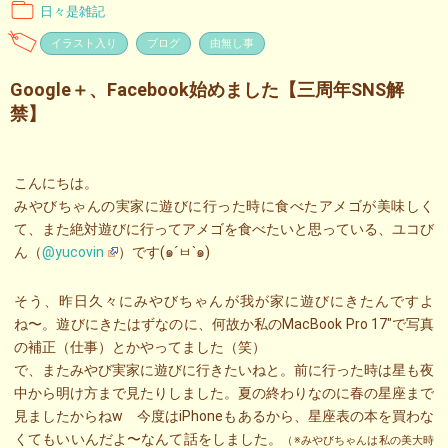
日々是雑記
イラスト入り
ブログ
由無し事
Google＋、Facebook始めました【三周年SNS解
禁】
こんにちは。
みやびちゃんの実家に遊びに行った時に食べたアメゴが美味しく
て、また絶対遊びに行ってアメゴを食べたいと思っている、ユコび
ん（
@yucovin
）です(๑´ㅂ`๑)
そう、昨日久々にみやびちゃんが我が家に遊びにきたんですよ
ね〜。遊びにきたはずなのに、何故か私のMacBook Pro 17″で写真
の補正（仕事）とかやってました（笑）
で、またみやび実家に遊びに行きたいねと。前に行った時は星も夜
中から明け方まで見たりしました。夏の終わりなのに春の星座まで
見ましたからねw 今度はiPhoneもあるから、星座表の本を買わな
くてもいいんだよ〜なんて話をしました。
（※みやびちゃんは私の美大時