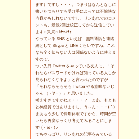
ます）ですし・・・。つまりはなんとなしに
書いたつもりでも受け手によっては不愉快な
内容かもしれないですし。リンあれでのコメ
ントも、最低2回は校正してから送信してい
ます n(0_0)n ｶﾁｬｶﾁｬ
やっている SNS といえば、無料通話と連絡
網として Skype と LINE ぐらいですね。これ
なら全く知らない人は関係ないように使えま
すので。
つい先日 Twitter をやっている友人に、「そ
れならパスワードかければ知っている人しか
見られなくなるよ」と言われたのですが、
「それならそもそも Twitter やる意味ないじ
ゃん （・∀・）」と思いました。
考えすぎですかねぇ・・・？ まあ、もとも
と神経質ではありますし。う～ん・・・(-“-)
まあもう少しで長期休暇ですから、時間が空
いたら再度ゆっくり考えてみることにしま
す! ( ･`ω･´)ノ
でもやっぱり、リンあれの記事をみている