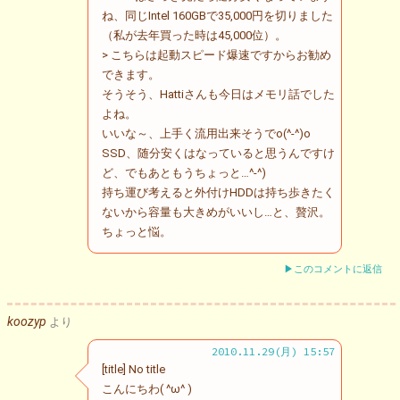
ね、同じIntel 160GBで35,000円を切りました
（私が去年買った時は45,000位）。
> こちらは起動スピード爆速ですからお勧め
できます。
そうそう、Hattiさんも今日はメモリ話でした
よね。
いいな～、上手く流用出来そうでo(^-^)o
SSD、随分安くはなっていると思うんですけ
ど、でもあともうちょっと…^-^)
持ち運び考えると外付けHDDは持ち歩きたく
ないから容量も大きめがいいし…と、贅沢。
ちょっと悩。
▶このコメントに返信
koozyp
より
2010.11.29(月) 15:57
[title] No title
こんにちわ( ^ω^ )