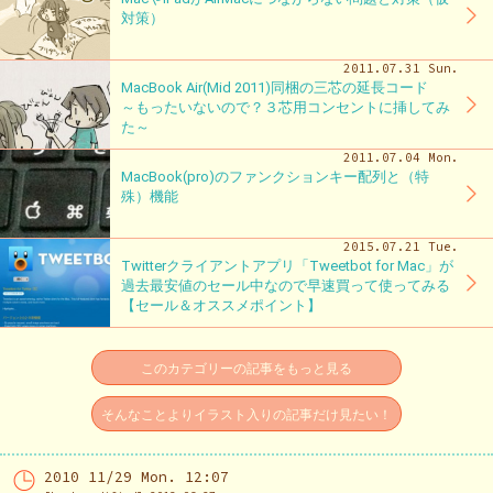
対策）
2011.07.31 Sun.
MacBook Air(Mid 2011)同梱の三芯の延長コード
～もったいないので？３芯用コンセントに挿してみ
た～
2011.07.04 Mon.
MacBook(pro)のファンクションキー配列と（特
殊）機能
2015.07.21 Tue.
Twitterクライアントアプリ「Tweetbot for Mac」が
過去最安値のセール中なので早速買って使ってみる
【セール＆オススメポイント】
このカテゴリーの記事をもっと見る
そんなことよりイラスト入りの記事だけ見たい！
2010 11/29 Mon. 12:07