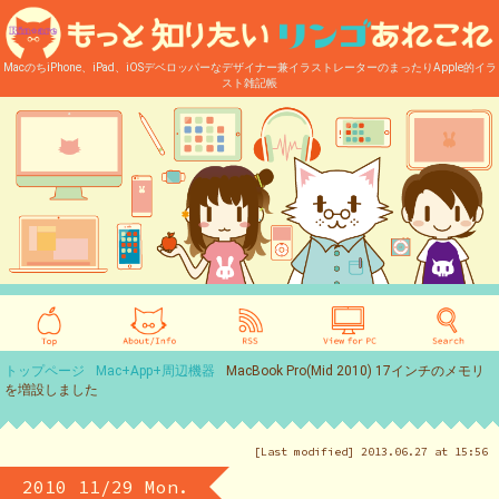
MacのちiPhone、iPad、iOSデベロッパーなデザイナー兼イラストレーターのまったりApple的イラ
スト雑記帳
トップページ
Mac+App+周辺機器
MacBook Pro(Mid 2010) 17インチのメモリ
を増設しました
[Last modified] 2013.06.27 at 15:56
2010 11/29 Mon.