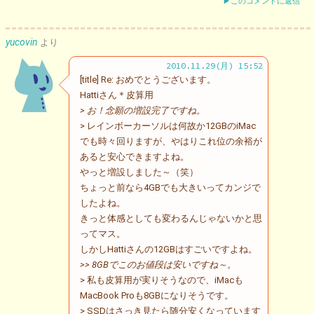
▶このコメントに返信
yucovin
より
2010.11.29(月) 15:52
[title] Re: おめでとうございます。
Hattiさん＊皮算用
> お！念願の増設完了ですね。
> レインボーカーソルは何故か12GBのiMac
でも時々回りますが、やはりこれ位の余裕が
あると安心できますよね。
やっと増設しました～（笑）
ちょっと前なら4GBでも大きいってカンジで
したよね。
きっと体感としても変わるんじゃないかと思
ってマス。
しかしHattiさんの12GBはすごいですよね。
>> 8GBでこのお値段は安いですね～。
> 私も皮算用が実りそうなので、iMacも
MacBook Proも8GBになりそうです。
> SSDはさっき見たら随分安くなっています