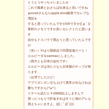
とうとうやっちゃいましたか
これで風車とおさらば出来ると良いですね
yucovinさんならapple store銀座でセレブな
増設を
すると思っていたんですがDIYですか((´д｀))
寒村のメモリですか良いセレクトだと思いま
す
自分もドスパラで買おうと思っていたんです
が
（安い）やはり国産品で内需促進だーと！
エルピーダ＆sanmaxにしました。
（両方とも日本の会社です）
エルピーダは当たりなら日本製のチップが有
ります。
（台湾でしたけど）
アプリガンガン立ち上げて異常が出なければ
勝ちですから( ^ω^ )
リテール品だと￥30000以上しますんで
買ったつもりで貯金すればすぐに例のアレも
買えちゃいますよ。((((；ﾟДﾟ))))