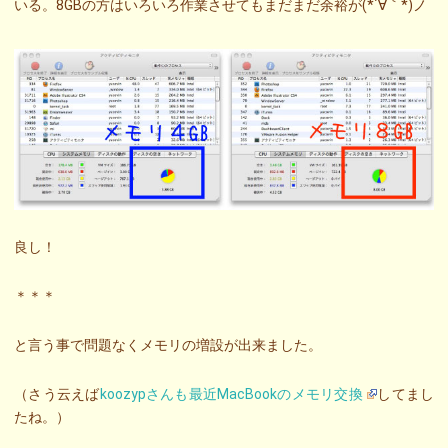
いる。8GBの方はいろいろ作業させてもまだまだ余裕が(*´∀｀*)ノ
良し！
＊＊＊
と言う事で問題なくメモリの増設が出来ました。
（さう云えば
koozypさんも最近MacBookのメモリ交換
してまし
たね。）