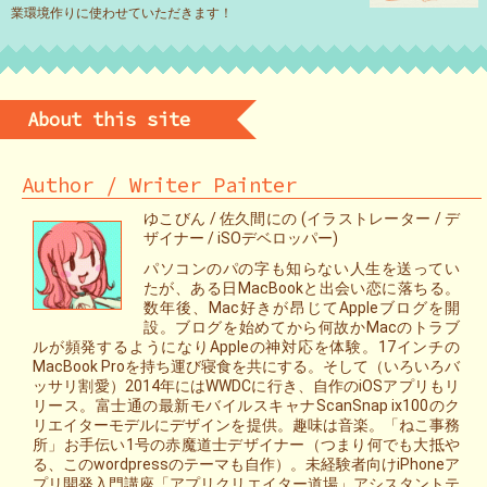
業環境作りに使わせていただきます！
About this site
Author / Writer Painter
ゆこびん / 佐久間にの (イラストレーター / デ
ザイナー / iSOデベロッパー)
パソコンのパの字も知らない人生を送ってい
たが、ある日MacBookと出会い恋に落ちる。
数年後、Mac好きが昂じてAppleブログを開
設。ブログを始めてから何故かMacのトラブ
ルが頻発するようになりAppleの神対応を体験。17インチの
MacBook Proを持ち運び寝食を共にする。そして（いろいろバ
ッサリ割愛）2014年にはWWDCに行き、自作のiOSアプリもリ
リース。富士通の最新モバイルスキャナScanSnap ix100のク
リエイターモデルにデザインを提供。趣味は音楽。「ねこ事務
所」お手伝い1号の赤魔道士デザイナー（つまり何でも大抵や
る、このwordpressのテーマも自作）。未経験者向けiPhoneア
プリ開発入門講座「アプリクリエイター道場」アシスタントテ