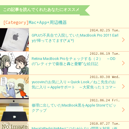
この記事を読んでくれたあなたにオススメ
[Category]
Mac+App+周辺機器
2014.02.25 Tue.
GPUの不具合で入院していたMacBook Pro 2011 Earl
yが帰ってきてます(*´д`*)
2012.06.19 Tue.
Retina MacBook Proをチェックする（２） ～DD
の”レティナで薔薇と轟と憂鬱”な絵日記
2011.03.30 Wed.
yucovinのお気に入り＝Quick Look／ねこ先生のお
気に入り＝Appleサポート ～大変焦った１コマ～
2011.06.24 Fri.
修理に出していたMacBook黒をApple Storeでピッ
クアップ
2010.07.27 Tue.
MacやiPadがAirMacにつながらない問題と対策（仮