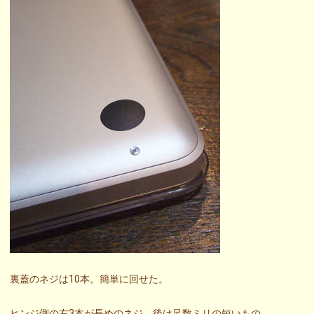
裏蓋のネジは10本。簡単に回せた。
ヒンジ側の右3本が長めのネジ。後は足数ミリの短いもの。