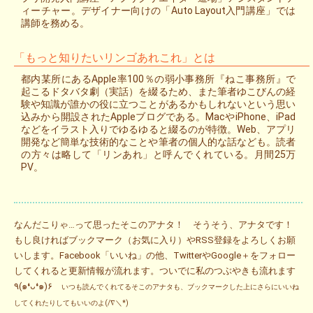
ィーチャー。デザイナー向けの「Auto Layout入門講座」では
講師を務める。
「もっと知りたいリンゴあれこれ」とは
都内某所にあるApple率100％の弱小事務所『ねこ事務所』で
起こるドタバタ劇（実話）を綴るため、また筆者ゆこびんの経
験や知識が誰かの役に立つことがあるかもしれないという思い
込みから開設されたAppleブログである。MacやiPhone、iPad
などをイラスト入りでゆるゆると綴るのが特徴。Web、アプリ
開発など簡単な技術的なことや筆者の個人的な話なども。読者
の方々は略して「リンあれ」と呼んでくれている。月間25万
PV。
なんだこりゃ…って思ったそこのアナタ！ そうそう、アナタです！
もし良ければブックマーク（お気に入り）やRSS登録をよろしくお願
いします。Facebook「いいね」の他、TwitterやGoogle＋をフォロー
してくれると更新情報が流れます。ついでに私のつぶやきも流れます
٩(๑❛ᴗ❛๑)۶
いつも読んでくれてるそこのアナタも、ブックマークした上にさらにいいね
してくれたりしてもいいのよ(/∇＼*)