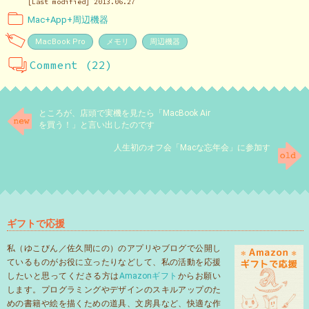
[Last modified] 2013.06.27
Mac+App+周辺機器
MacBook Pro
メモリ
周辺機器
Comment (22)
ところが、店頭で実機を見たら「MacBook Air
を買う！」と言い出したのです
人生初のオフ会「Macな忘年会」に参加す
ギフトで応援
私（ゆこびん／佐久間にの）のアプリやブログで公開し
ているものがお役に立ったりなどして、私の活動を応援
したいと思ってくださる方は
Amazonギフト
からお願い
します。プログラミングやデザインのスキルアップのた
めの書籍や絵を描くための道具、文房具など、快適な作