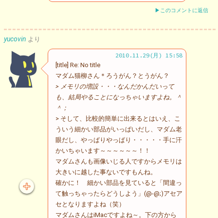
▶このコメントに返信
yucovin
より
2010.11.29(月) 15:58
[title] Re: No title
マダム猫柳さん＊ろうがん？とうがん？
> メモリの増設・・・なんだかんだいって
も、結局やることになっちゃいますよね。＾
＾；
> そして、比較的簡単に出来るとはいえ、こ
ういう細かい部品がいっぱいだし、マダム老
眼だし、やっぱりやっぱり・・・・・手に汗
かいちゃいます～～～～～～！！
マダムさんも画像いじる人ですからメモリは
大きいに越した事ないですもんね。
確かに！ 細かい部品を見ていると「間違っ
て触っちゃったらどうしよう」(@-@;)アセア
セとなりますよね（笑）
マダムさんはiMacですよね～。下の方から