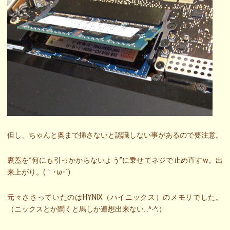
但し、ちゃんと奥まで挿さないと認識しない事があるので要注意。
裏蓋を”何にも引っかからないよう”に乗せてネジで止め直すw。出
来上がり。(｀･ω･´)ゞ
元々ささっていたのはHYNIX（ハイニックス）のメモリでした。
（ニックスとか聞くと馬しか連想出来ない…^-^;）