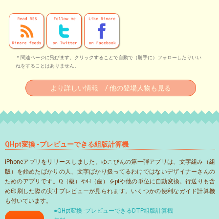
＊関連ページに飛びます。クリックすることで自動で（勝手に）フォローしたりいい
ねをすることはありません。
より詳しい情報 / 他の登場人物も見る
QHpt変換 -プレビューできる組版計算機
iPhoneアプリをリリースしました。ゆこびんの第一弾アプリは、文字組み（組
版）を始めたばかりの人、文字ばかり扱ってるわけではないデザイナーさんの
ためのアプリです。Q（級）やH（歯）をptや他の単位に自動変換。行送りも含
め印刷した際の実寸プレビューが見られます。いくつかの便利なガイド計算機
も付いています。
●QHpt変換 -プレビューできるDTP組版計算機