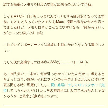
誰でも簡単にメモリやHDDの交換が出来るのはいいですね。
しかも4GBが5千円ちょっとなんて…メモリも随分安くなってます
ね。もともと入っていたメモリをiMacに流用出来ないかとか言っ
てましたけど、メモリ自体がこんなにやすいなら、”何かもういっ
か”といった感じです（笑）
これでレインボーカーソルは滅多にお目にかからなくなる事でしょ
う。
そして次に交換するのは本命のSSDだーーー！(｀･ω･´)ﾉ
あ～指先痛い…。本当に何が引っかかっていたんだか…。考えると
ちょっとコワい気が。それにファンのケーブルもぶかぶかに浮いて
裏蓋閉じる時に邪魔だったし。
夏に修理に出してロジックボード交
換
してもらったんだけれど…その時適当に組み立てられたんじゃな
かろうか…と疑念が(@-@;)ぶつぶつ。