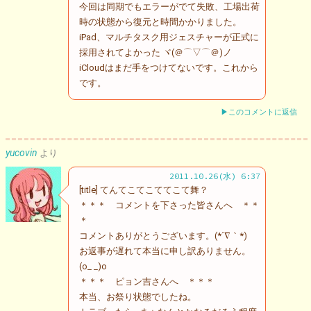
今回は同期でもエラーがでて失敗、工場出荷
時の状態から復元と時間かかりました。
iPad、マルチタスク用ジェスチャーが正式に
採用されてよかった ヾ(＠⌒▽⌒＠)ノ
iCloudはまだ手をつけてないです。これから
です。
▶このコメントに返信
yucovin
より
2011.10.26(水) 6:37
[title] てんてこてこててこて舞？
＊＊＊ コメントを下さった皆さんへ ＊＊
＊
コメントありがとうございます。(*´∇｀*)
お返事が遅れて本当に申し訳ありません。
(o_ _)o
＊＊＊ ピョン吉さんへ ＊＊＊
本当、お祭り状態でしたね。