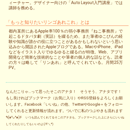
ィーチャー。デザイナー向けの「Auto Layout入門講座」では
講師を務める。
「もっと知りたいリンゴあれこれ」とは
都内某所にあるApple率100％の弱小事務所『ねこ事務所』で
起こるドタバタ劇（実話）を綴るため、また筆者ゆこびんの経
験や知識が誰かの役に立つことがあるかもしれないという思い
込みから開設されたAppleブログである。MacやiPhone、iPad
などをイラスト入りでゆるゆると綴るのが特徴。Web、アプリ
開発など簡単な技術的なことや筆者の個人的な話なども。読者
の方々は略して「リンあれ」と呼んでくれている。月間25万
PV。
なんだこりゃ…って思ったそこのアナタ！ そうそう、アナタです！
もし良ければブックマーク（お気に入り）やRSS登録をよろしくお願
いします。Facebook「いいね」の他、TwitterやGoogle＋をフォロー
してくれると更新情報が流れます。ついでに私のつぶやきも流れます
٩(๑❛ᴗ❛๑)۶
いつも読んでくれてるそこのアナタも、ブックマークした上にさらにいいね
してくれたりしてもいいのよ(/∇＼*)