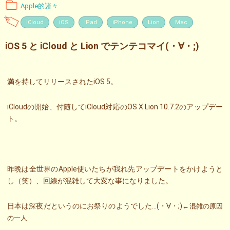
Apple的諸々
iCloud
iOS
iPad
iPhone
Lion
Mac
iOS 5 と iCloud と Lion でテンテコマイ(・∀・;)
満を持してリリースされたiOS 5。
iCloudの開始、付随してiCloud対応のOS X Lion 10.7.2のアップデー
ト。
昨晩は全世界のApple使いたちが我れ先アップデートをかけようと
し（笑）、回線が混雑して大変な事になりました。
日本は深夜だというのにお祭りのようでした…(・∀・;)
←混雑の原因
の一人