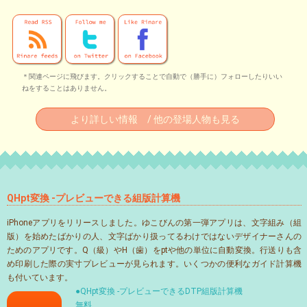
＊関連ページに飛びます。クリックすることで自動で（勝手に）フォローしたりいい
ねをすることはありません。
より詳しい情報 / 他の登場人物も見る
QHpt変換 -プレビューできる組版計算機
iPhoneアプリをリリースしました。ゆこびんの第一弾アプリは、文字組み（組
版）を始めたばかりの人、文字ばかり扱ってるわけではないデザイナーさんの
ためのアプリです。Q（級）やH（歯）をptや他の単位に自動変換。行送りも含
め印刷した際の実寸プレビューが見られます。いくつかの便利なガイド計算機
も付いています。
●QHpt変換 -プレビューできるDTP組版計算機
無料