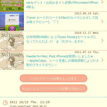
earをゲット！お絵かきスト必携のProcreateのiPhon
e版も。
2013.06.29 Sat.
iTunes カードのコードをMacのカメラにかざして読
み取りデビュー(。´▽`)
2010.11.17 Wed.
日本時間0:00前にもうiTunes Storeはビートルズに
なってたんだよ…(∩゜д゜)だから…まさか…
2011.07.14 Thu.
Reeder for Mac, iPad, iPhone全部買いしましたw
～AppleのApp、レート見直しの価格調整により2~3
割のプライスダウン～
このカテゴリーの記事をもっと見る
そんなことよりイラスト入りの記事だけ見たい！
2011 10/13 Thu. 21:29
[Last modified] 2013.06.27