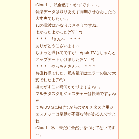
iCloud…、私全然手つかずです～～。
音楽データは取りあえず同期させなおしたら
大丈夫でしたが…。
auの電波はかなりよさそうですね。
よかったよかった(*´∇｀*)
＊＊＊ fさんへ ＊＊＊
ありがとうございます～
ちょっと遅れてですが、AppleTVもちゃんと
アップデートかけました(*´∇｀*)
＊＊＊ やっちんさんへ ＊＊＊
お疲れ様でした。私も最初はエラーの嵐で大
変でしたよ(^∀^;)
復元がすごい時間かかりますよね…。
マルチタスク用ジェスチャーは快適ですよね
ｗ
でもiOS 5にあげてからのマルチタスク用ジ
ェスチャーは挙動が不審な時があるんですよ
ね…
iCloud、私、未だに全然手をつけてないです
～。