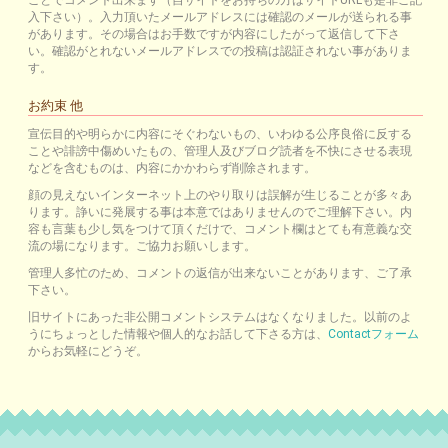
入下さい）。入力頂いたメールアドレスには確認のメールが送られる事
があります。その場合はお手数ですが内容にしたがって返信して下さ
い。確認がとれないメールアドレスでの投稿は認証されない事がありま
す。
お約束 他
宣伝目的や明らかに内容にそぐわないもの、いわゆる公序良俗に反する
ことや誹謗中傷めいたもの、管理人及びブログ読者を不快にさせる表現
などを含むものは、内容にかかわらず削除されます。
顔の見えないインターネット上のやり取りは誤解が生じることが多々あ
ります。諍いに発展する事は本意ではありませんのでご理解下さい。内
容も言葉も少し気をつけて頂くだけで、コメント欄はとても有意義な交
流の場になります。ご協力お願いします。
管理人多忙のため、コメントの返信が出来ないことがあります、ご了承
下さい。
旧サイトにあった非公開コメントシステムはなくなりました。以前のよ
うにちょっとした情報や個人的なお話して下さる方は、
Contactフォーム
からお気軽にどうぞ。