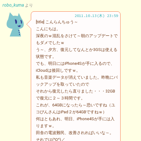
robo_kuma
より
2011.10.13(木) 23:59
[title] こんらんちゅう～
こんにちは。
深夜のｗ混乱をさけて～朝のアップデートで
もダメでしたｗ
う～、夕方、復元してなんとか3GSは使える
状態です。
でも、明日にはiPhone4Sが手に入るので、
iCloudは後回しですｗ。
私も音楽データが消えていました。昨晩にバ
ックアップを取っていたので
それから復元したら直りました・・・32GB
で復元に２～３時間です。
これが、64GBになったら～恐いですね（ユ
コびんさんはiPad２が64GBですねｗ）
何はともあれ、明日、iPhone4Sが手には入
りますｗ。
田舎の電波難民、改善されればいいな～。
それでは(^O^)／