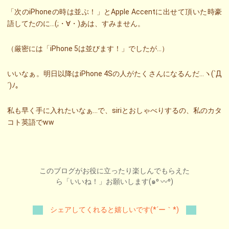
「次のiPhoneの時は並ぶ！」とApple Accentに出せて頂いた時豪
語してたのに…(;・∀・)あは、すみません。
（厳密には「iPhone 5は並びます！」でしたが…）
いいなぁ。明日以降はiPhone 4Sの人がたくさんになるんだ…ヽ(`Д
´)ﾉ。
私も早く手に入れたいなぁ…で、siriとおしゃべりするの、私のカタ
コト英語でww
このブログがお役に立ったり楽しんでもらえた
ら「いいね！」お願いします(๑⁰ 〰⁰)
シェアしてくれると嬉しいです(*´ー｀*)