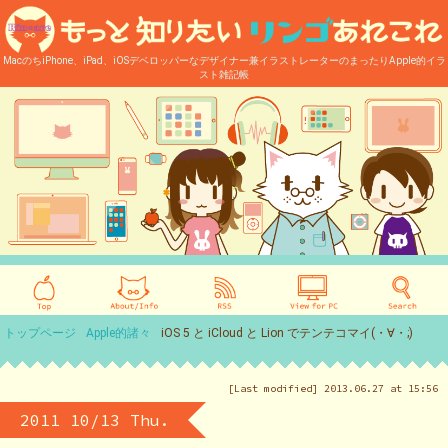
MacのちiPhone、iPad、iOSデベロッパーなデザイナー兼イラストレーターのまったりApple的イラ
スト雑記帳
トップページ
Apple的諸々
iOS 5 と iCloud と Lion でテンテコマイ(・∀・;)
[Last modified] 2013.06.27 at 15:56
2011 10/13 Thu.