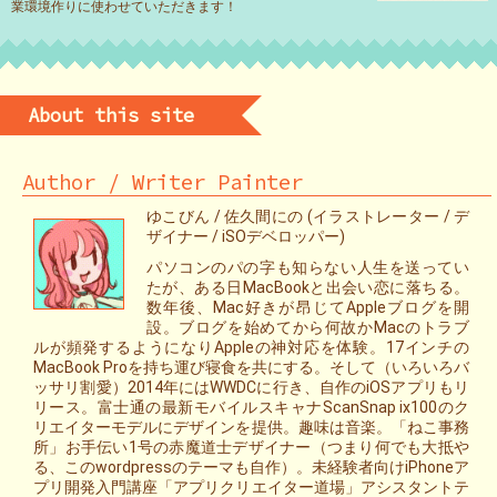
業環境作りに使わせていただきます！
About this site
Author / Writer Painter
ゆこびん / 佐久間にの (イラストレーター / デ
ザイナー / iSOデベロッパー)
パソコンのパの字も知らない人生を送ってい
たが、ある日MacBookと出会い恋に落ちる。
数年後、Mac好きが昂じてAppleブログを開
設。ブログを始めてから何故かMacのトラブ
ルが頻発するようになりAppleの神対応を体験。17インチの
MacBook Proを持ち運び寝食を共にする。そして（いろいろバ
ッサリ割愛）2014年にはWWDCに行き、自作のiOSアプリもリ
リース。富士通の最新モバイルスキャナScanSnap ix100のク
リエイターモデルにデザインを提供。趣味は音楽。「ねこ事務
所」お手伝い1号の赤魔道士デザイナー（つまり何でも大抵や
る、このwordpressのテーマも自作）。未経験者向けiPhoneア
プリ開発入門講座「アプリクリエイター道場」アシスタントテ