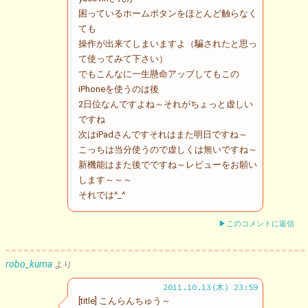
困っているホームボタンをほとんど触らなく
ても
操作が出来てしまいますよ（騙されたと思っ
て使ってみて下さい）
でもこんなに一生懸命アップしてもこの
iPhoneを使うのは後
2日位なんですよね～それがちょっと虚しい
ですね
次はiPadさんですそれはまた明日ですね～
こっちは当分使うので虚しくは無いですね～
新機能はまた後でですね～レビューをお願い
します～～～
それでは^_^
▶このコメントに返信
robo_kuma
より
2011.10.13(木) 23:59
[title] こんらんちゅう～