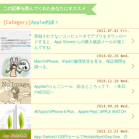
この記事を読んでくれたあなたにオススメ
[Category]
Apple的諸々
2011.07.01 Fri.
登録されてないコンピュータでアプリをダウンロー
ドすると、App Storeからの購入確認メールが届く
んですね
2014.02.26 Wed.
MacやiPhone、iPadの修理状況を見る。保証期間を
調べる。
2010.11.10 Wed.
Appleのりんごシール 貼るところって？ ～本日
の絵日記～
2014.09.10 Wed.
401ppiのiPhone 6 Plus、Apple PayにAPPLE WATCH
2015.12.23 Wed.
App Santaや120円セールでNotabilityやDay One、Cl