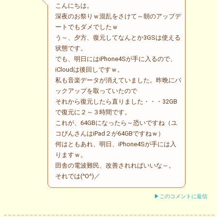
こんにちは。
深夜のお祭りｗ混乱をさけて～朝のアップデ
ートでもダメでしたｗ
う～、夕方、復元してなんとか3GSは使える
状態です。
でも、明日にはiPhone4Sが手に入るので、
iCloudは後回しですｗ。
私も音楽データが消えていました。昨晩にバ
ックアップを取っていたので
それから復元したら直りました・・・32GB
で復元に２～３時間です。
これが、64GBになったら～恐いですね（ユ
コびんさんはiPad２が64GBですねｗ）
何はともあれ、明日、iPhone4Sが手には入
りますｗ。
田舎の電波難民、改善されればいいな～。
それでは(^O^)／
▶このコメントに返信