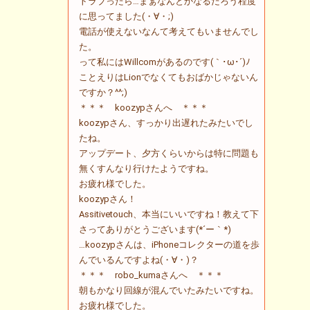
トラブったら…まぁなんとかなるだろう程度
に思ってました(・∀・;)
電話が使えないなんて考えてもいませんでし
た。
って私にはWillcomがあるのです(｀･ω･´)ﾉ
ことえりはLionでなくてもおばかじゃないん
ですか？^^;)
＊＊＊ koozypさんへ ＊＊＊
koozypさん、すっかり出遅れたみたいでし
たね。
アップデート、夕方くらいからは特に問題も
無くすんなり行けたようですね。
お疲れ様でした。
koozypさん！
Assitivetouch、本当にいいですね！教えて下
さってありがとうございます(*´ー｀*)
…koozypさんは、iPhoneコレクターの道を歩
んでいるんですよね(・∀・)？
＊＊＊ robo_kumaさんへ ＊＊＊
朝もかなり回線が混んでいたみたいですね。
お疲れ様でした。