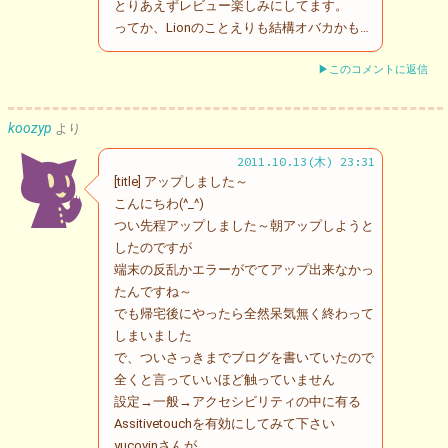
とりあえずレビュー楽しみにしてます。
ってか、Lionのことえりも結構オバカかも…
▶このコメントに返信
koozyp
より
2011.10.13(木) 23:31
[title] アップしました～
こんにちわ(^_^)
つい先程アップしました～朝アップしようと
したのですが
端末の反乱かエラーがでてアップ出来なかっ
たんですね～
でも帰宅後にやったら全然呆気無く終わって
しまいました
で、ついさっきまでブログを書いていたので
全くと言っていいほど触っていません
設定→一般→アクセシビリティの中に有る
Assitivetouchを有効にしてみて下さい
yucovinさんが