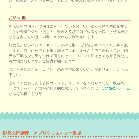
い。確認がとれないメールアドレスでの投稿は認証されない事がありま
す。
お約束 他
宣伝目的や明らかに内容にそぐわないもの、いわゆる公序良俗に反する
ことや誹謗中傷めいたもの、管理人及びブログ読者を不快にさせる表現
などを含むものは、内容にかかわらず削除されます。
顔の見えないインターネット上のやり取りは誤解が生じることが多々あ
ります。諍いに発展する事は本意ではありませんのでご理解下さい。内
容も言葉も少し気をつけて頂くだけで、コメント欄はとても有意義な交
流の場になります。ご協力お願いします。
管理人多忙のため、コメントの返信が出来ないことがあります、ご了承
下さい。
旧サイトにあった非公開コメントシステムはなくなりました。以前のよ
うにちょっとした情報や個人的なお話して下さる方は、
Contactフォーム
からお気軽にどうぞ。
開発入門講座「アプリクリエイター道場」