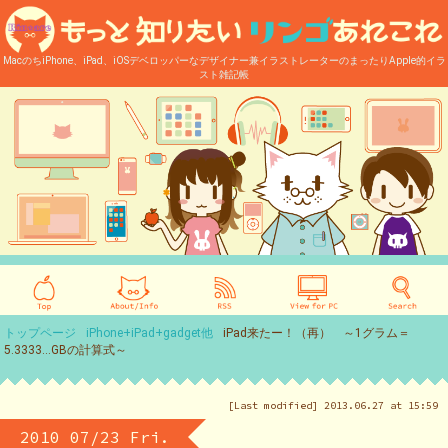
MacのちiPhone、iPad、iOSデベロッパーなデザイナー兼イラストレーターのまったりApple的イラ
スト雑記帳
トップページ
iPhone+iPad+gadget他
iPad来たー！（再） ～1グラム＝
5.3333…GBの計算式～
[Last modified] 2013.06.27 at 15:59
2010 07/23 Fri.