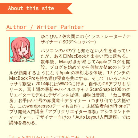
About this site
Author / Writer Painter
ゆこびん / 佐久間にの (イラストレーター / デ
ザイナー / iSOデベロッパー)
パソコンのパの字も知らない人生を送ってい
たが、ある日MacBookと出会い恋に落ちる。
数年後、Mac好きが昂じてAppleブログを開
設。ブログを始めてから何故かMacのトラブ
ルが頻発するようになりAppleの神対応を体験。17インチの
MacBook Proを持ち運び寝食を共にする。そして（いろいろバ
ッサリ割愛）2014年にはWWDCに行き、自作のiOSアプリもリ
リース。富士通の最新モバイルスキャナScanSnap ix100のク
リエイターモデルにデザインを提供。趣味は音楽。「ねこ事務
所」お手伝い1号の赤魔道士デザイナー（つまり何でも大抵や
る、このwordpressのテーマも自作）。未経験者向けiPhoneア
プリ開発入門講座「アプリクリエイター道場」アシスタントテ
ィーチャー。デザイナー向けの「Auto Layout入門講座」では
講師を務める。
「もっと知りたいリンゴあれこれ」とは