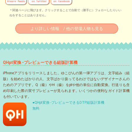
＊関連ページに飛びます。クリックすることで自動で（勝手に）フォローしたりいい
ねをすることはありません。
より詳しい情報 / 他の登場人物も見る
QHpt変換 -プレビューできる組版計算機
iPhoneアプリをリリースしました。ゆこびんの第一弾アプリは、文字組み（組
版）を始めたばかりの人、文字ばかり扱ってるわけではないデザイナーさんの
ためのアプリです。Q（級）やH（歯）をptや他の単位に自動変換。行送りも含
め印刷した際の実寸プレビューが見られます。いくつかの便利なガイド計算機
も付いています。
●QHpt変換 -プレビューできるDTP組版計算機
無料