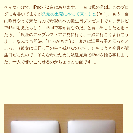
そんなわけで、iPadが２台にあります。一台は私のiPad。このブロ
グにも書いてますが
先週の土曜にやって来ました
(´∀｀)。もう一台
は昨日やって来たもので母親のへの誕生日プレゼントです。テレビ
でiPadを見たらしく「iPadで本が読むのだ」と言い出ししたと思っ
たら、「銀座のアップルストアに見に行く、一緒に行こうよ行こう
よ」、なんでも即決。”せっかちさ”は、まさに江戸っ子と云ったと
ころ。（彼女は江戸っ子の生き残りなのです。）ちょうど今月が誕
生日だったので、そんな母のために私達兄弟でiPadを贈る事しまし
た。一人で使いこなせるのかちょっと心配です…。