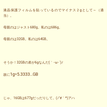
液晶保護フィルムを貼っているのでマイナス２gとして～（適
当）。
母親のはジャスト680g。私のは686g。
母親のは32GB。私のは64GB。
そうか！32GBの差が6gなんだ(｀･ω･´)ﾉ
1g=5.3333…GB
故に
じゃ、16GBは677gだっだりして。(ﾉ´∀｀*)アハ