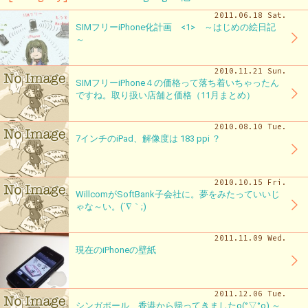
2011.06.18 Sat.
SIMフリーiPhone化計画 <1> ～はじめの絵日記
～
2010.11.21 Sun.
SIMフリーiPhone４の価格って落ち着いちゃったん
ですね。取り扱い店舗と価格（11月まとめ）
2010.08.10 Tue.
7インチのiPad、解像度は 183 ppi ？
2010.10.15 Fri.
WillcomがSoftBank子会社に。夢をみたっていいじ
ゃな～い。(´∇｀;)
2011.11.09 Wed.
現在のiPhoneの壁紙
2011.12.06 Tue.
シンガポール、香港から帰ってきましたo(°▽°o) ～