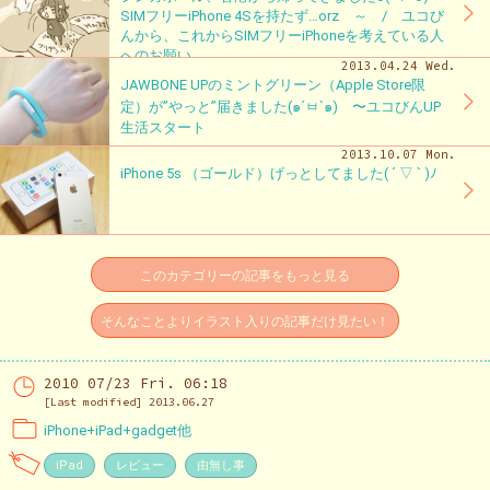
SIMフリーiPhone 4Sを持たず…orz ～ / ユコび
んから、これからSIMフリーiPhoneを考えている人
へのお願い
2013.04.24 Wed.
JAWBONE UPのミントグリーン（Apple Store限
定）が”やっと”届きました(๑´ㅂ`๑) 〜ユコびんUP
生活スタート
2013.10.07 Mon.
iPhone 5s （ゴールド）げっとしてました( ´ ▽ ` )ﾉ
このカテゴリーの記事をもっと見る
そんなことよりイラスト入りの記事だけ見たい！
2010 07/23 Fri. 06:18
[Last modified] 2013.06.27
iPhone+iPad+gadget他
iPad
レビュー
由無し事