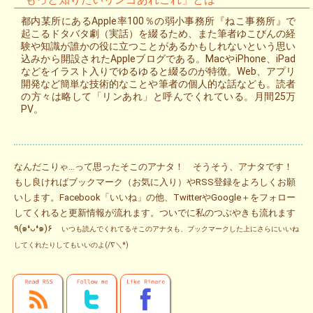
都内某所にあるApple率100％の弱小事務所『ねこ事務所』で
起こるドタバタ劇（実話）を綴るため、また筆者ゆこびんの経
験や知識が誰かの役に立つことがあるかもしれないという思い
込みから開設されたAppleブログである。MacやiPhone、iPad
などをイラスト入りでゆるゆると綴るのが特徴。Web、アプリ
開発など簡単な技術的なことや筆者の個人的な話なども。読者
の方々は略して「リンあれ」と呼んでくれている。月間25万
PV。
なんだこりゃ…って思ったそこのアナタ！ そうそう、アナタです！
もし良ければブックマーク（お気に入り）やRSS登録をよろしくお願
いします。Facebook「いいね」の他、TwitterやGoogle＋をフォロー
してくれると更新情報が流れます。ついでに私のつぶやきも流れます
٩(๑❛ᴗ❛๑)۶
いつも読んでくれてるそこのアナタも、ブックマークした上にさらにいいね
してくれたりしてもいいのよ(/∇＼*)