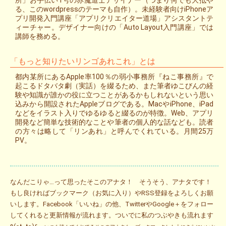
所」お手伝い1号の赤魔道士デザイナー（つまり何でも大抵や
る、このwordpressのテーマも自作）。未経験者向けiPhoneア
プリ開発入門講座「アプリクリエイター道場」アシスタントテ
ィーチャー。デザイナー向けの「Auto Layout入門講座」では
講師を務める。
「もっと知りたいリンゴあれこれ」とは
都内某所にあるApple率100％の弱小事務所『ねこ事務所』で
起こるドタバタ劇（実話）を綴るため、また筆者ゆこびんの経
験や知識が誰かの役に立つことがあるかもしれないという思い
込みから開設されたAppleブログである。MacやiPhone、iPad
などをイラスト入りでゆるゆると綴るのが特徴。Web、アプリ
開発など簡単な技術的なことや筆者の個人的な話なども。読者
の方々は略して「リンあれ」と呼んでくれている。月間25万
PV。
なんだこりゃ…って思ったそこのアナタ！ そうそう、アナタです！
もし良ければブックマーク（お気に入り）やRSS登録をよろしくお願
いします。Facebook「いいね」の他、TwitterやGoogle＋をフォロー
してくれると更新情報が流れます。ついでに私のつぶやきも流れます