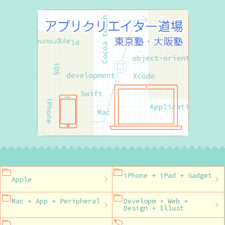
iPhone + iPad + Gadget
Apple
Mac + App + Peripheral
Developm + Web +
Design + Illust