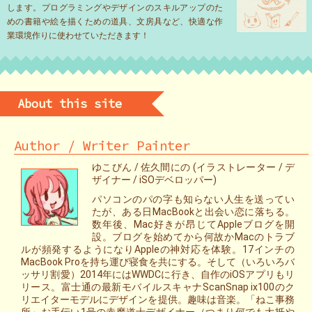
します。プログラミングやデザインのスキルアップのた
めの書籍や絵を描くための道具、文房具など、快適な作
業環境作りに使わせていただきます！
About this site
Author / Writer Painter
ゆこびん / 佐久間にの (イラストレーター / デ
ザイナー / iSOデベロッパー)
パソコンのパの字も知らない人生を送ってい
たが、ある日MacBookと出会い恋に落ちる。
数年後、Mac好きが昂じてAppleブログを開
設。ブログを始めてから何故かMacのトラブ
ルが頻発するようになりAppleの神対応を体験。17インチの
MacBook Proを持ち運び寝食を共にする。そして（いろいろバ
ッサリ割愛）2014年にはWWDCに行き、自作のiOSアプリもリ
リース。富士通の最新モバイルスキャナScanSnap ix100のク
リエイターモデルにデザインを提供。趣味は音楽。「ねこ事務