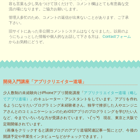
容も言葉も少し気をつけて頂くだけで、コメント欄はとても有意義な交
流の場になります。ご協力お願いします。
管理人多忙のため、コメントの返信が出来ないことがあります、ご了承
下さい。
旧サイトにあった非公開コメントシステムはなくなりました。以前のよ
うにちょっとした情報や個人的なお話して下さる方は、
Contactフォーム
からお気軽にどうぞ。
開発入門講座「アプリクリエイター道場」
少人数制の未経験向けiPhoneアプリ開発講座「
アプリクリエイター道場（略し
てアプリ道場）
」のキュレーター・アシスタントをしています。アプリを作れ
るようになりたいプログラミング未経験者さん、独学で挫折した人やエンジニ
アさんとのコミュニケーションのためiOSアプリのプログラミングを学びたい人
など、今までいろいろな方が受講されています。ヽ('ヮ'*)ゝ現在、東京と大阪で
定期開催されています。
（画像をクリックすると講師ブログのアプリ道場関連記事一覧にとび、今後の
開講予定や卒業生インタビューなどがチェックできます。）