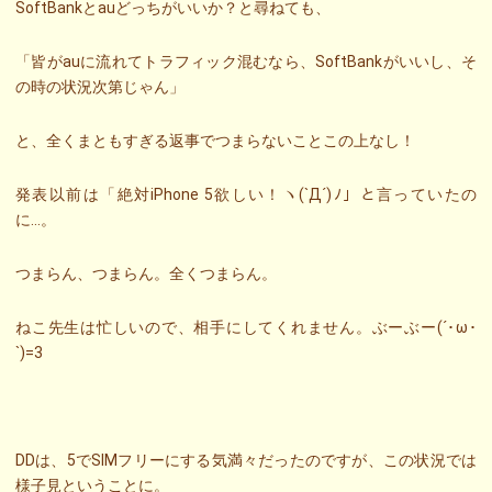
SoftBankとauどっちがいいか？と尋ねても、
「皆がauに流れてトラフィック混むなら、SoftBankがいいし、そ
の時の状況次第じゃん」
と、全くまともすぎる返事でつまらないことこの上なし！
発表以前は「絶対iPhone 5欲しい！ヽ(`Д´)ﾉ」と言っていたの
に…。
つまらん、つまらん。全くつまらん。
ねこ先生は忙しいので、相手にしてくれません。ぶーぶー(´･ω･
`)=3
DDは、5でSIMフリーにする気満々だったのですが、この状況では
様子見ということに。