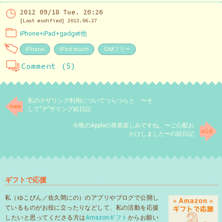
2012 09/18 Tue. 20:26
[Last modified] 2013.06.27
iPhone+iPad+gadget他
iPhone
iPod touch
SIMフリー
Comment (5)
私のテザリング利用についてつらつらと 〜そ
して”デ”ザリング絵日記
今晩のAppleの発表楽しみですね。〜ご心配お
かけしました〜の絵日記
ギフトで応援
私（ゆこびん／佐久間にの）のアプリやブログで公開し
ているものがお役に立ったりなどして、私の活動を応援
したいと思ってくださる方は
Amazonギフト
からお願い