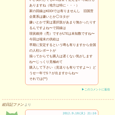
ありますね（地方は特に・・・）
家の回線はKDDIでは有りませんし 旧国営
企業系は嫌いとか◯ヨタが
嫌いとかで実は選択肢があまり無かったりす
るんですよね〜で回線は
現状維持（禿）ですがLTEは未知数ですね〜
今回は端末の供給は
早期に安定するという噂も有りますから全国
の人柱レポートが
揃ってからでも購入は遅くない気がします
ね〜じっくり見極めて
購入して下さい（見送りも有りですよ〜）ど
うせ一年でS？が出ますからね〜
それでは(^^)
▶このコメントに返信
絵日記ファン
より
2012.9.18(火) 21:16