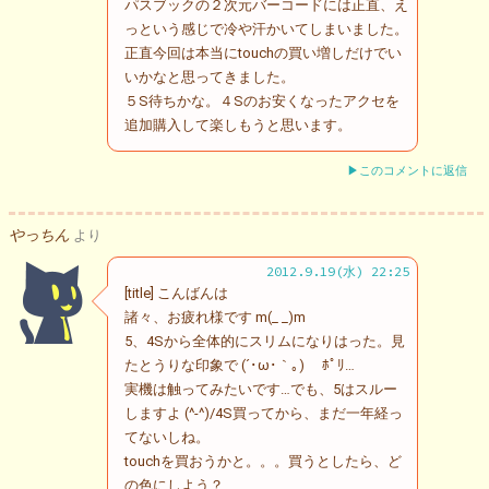
パスブックの２次元バーコードには正直、え
っという感じで冷や汗かいてしまいました。
正直今回は本当にtouchの買い増しだけでい
いかなと思ってきました。
５S待ちかな。４Sのお安くなったアクセを
追加購入して楽しもうと思います。
▶このコメントに返信
やっちん
より
2012.9.19(水) 22:25
[title] こんばんは
諸々、お疲れ様です m(_ _)m
5、4Sから全体的にスリムになりはった。見
たとうりな印象で (´･ω･｀｡)ゞ ﾎﾟﾘ…
実機は触ってみたいです…でも、5はスルー
しますよ (^-^)/4S買ってから、まだ一年経っ
てないしね。
touchを買おうかと。。。買うとしたら、ど
の色にしよう？