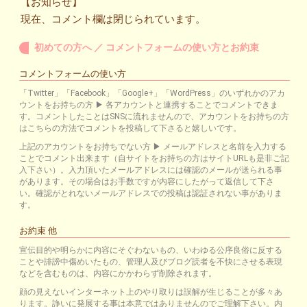
【お知らせ】
現在、コメント欄は閉じられています。
初めての方へ ／ コメントフォームの使い方とお約束
コメントフォームの使い方
「Twitter」「Facebook」「Google+」「WordPress」のいずれかのアカ
ウントをお持ちの方 ▶ 各アカウントと連携することでコメントできま
す。コメントしたことはSNSに流れませんので、アカウントをお持ちの方
はこちらの方法でコメントを投稿して下さると嬉しいです。
上記のアカウントをお持ちでない方 ▶ メールアドレスと名前を入力する
ことでコメント出来ます（自サイトをお持ちの方はサイトURLも是非ご記
入下さい）。入力頂いたメールアドレスには確認のメールが送られる事
があります。その場合はお手数ですが内容にしたがって返信して下さ
い。確認がとれないメールアドレスでの投稿は認証されない事がありま
す。
お約束 他
宣伝目的や明らかに内容にそぐわないもの、いわゆる公序良俗に反する
ことや誹謗中傷めいたもの、管理人及びブログ読者を不快にさせる表現
などを含むものは、内容にかかわらず削除されます。
顔の見えないインターネット上のやり取りは誤解が生じることが多々あ
ります。諍いに発展する事は本意ではありませんのでご理解下さい。内