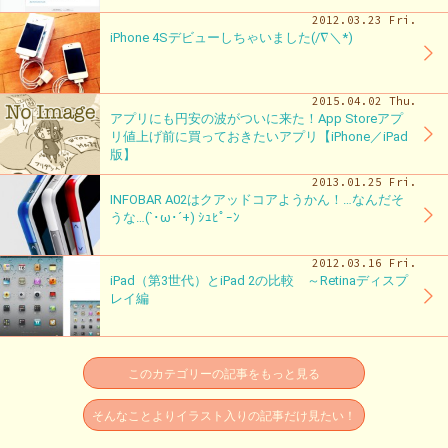
2012.03.23 Fri.
iPhone 4Sデビューしちゃいました(/∇＼*)
2015.04.02 Thu.
アプリにも円安の波がついに来た！App Storeアプ
リ値上げ前に買っておきたいアプリ【iPhone／iPad
版】
2013.01.25 Fri.
INFOBAR A02はクアッドコアようかん！…なんだそ
うな…(`･ω･´+) ｼｭﾋﾟｰﾝ
2012.03.16 Fri.
iPad（第3世代）とiPad 2の比較 ～Retinaディスプ
レイ編
このカテゴリーの記事をもっと見る
そんなことよりイラスト入りの記事だけ見たい！