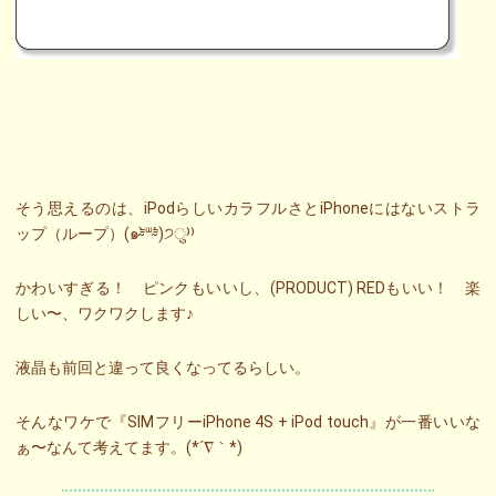
そう思えるのは、iPodらしいカラフルさとiPhoneにはないストラ
ップ（ループ）(๑⁼̴̀ᐜ⁼̴́)੭ु⁾⁾
かわいすぎる！ ピンクもいいし、(PRODUCT) REDもいい！ 楽
しい〜、ワクワクします♪
液晶も前回と違って良くなってるらしい。
そんなワケで『SIMフリーiPhone 4S + iPod touch』が一番いいな
ぁ〜なんて考えてます。(*´∇｀*)