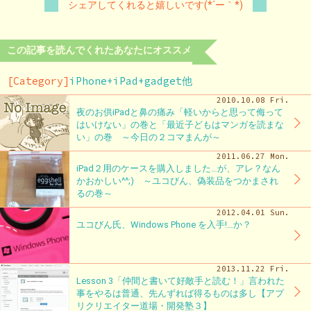
シェアしてくれると嬉しいです(*´ー｀*)
この記事を読んでくれたあなたにオススメ
[Category]
iPhone+iPad+gadget他
2010.10.08 Fri.
夜のお供iPadと鼻の痛み「軽いからと思って侮って
はいけない」の巻と「最近子どもはマンガを読まな
い」の巻 ～今日の２コマまんが～
2011.06.27 Mon.
iPad２用のケースを購入しました…が、アレ？なん
かおかしい^^;) ～ユコびん、偽装品をつかまされ
るの巻～
2012.04.01 Sun.
ユコびん氏、Windows Phone を入手!…か？
2013.11.22 Fri.
Lesson 3「仲間と書いて好敵手と読む！」言われた
事をやるは普通、先んずれば得るものは多し【アプ
リクリエイター道場・開発塾３】