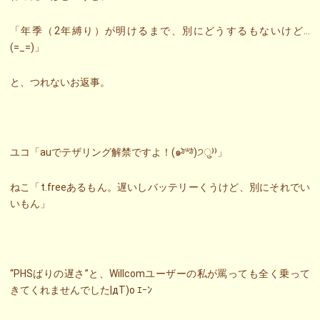
「年季（2年縛り）が明けるまで、別にどうするもないけど…
(=_=)」
と、つれないお返事。
ユコ「auでテザリング解禁ですよ！(๑⁼̴̀ᐜ⁼̴́)੭ु⁾⁾」
ねこ「t.freeあるもん。遅いしバッテリーくうけど、別にそれでい
いもん」
“PHSばりの遅さ”と、Willcomユーザーの私が罵っても全く乗って
きてくれませんでした|дT)o ｴｰﾝ