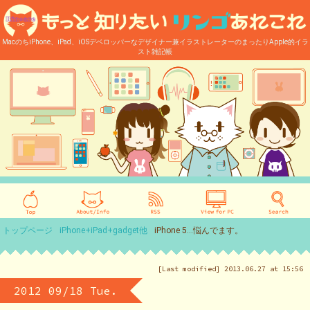
MacのちiPhone、iPad、iOSデベロッパーなデザイナー兼イラストレーターのまったりApple的イラ
スト雑記帳
トップページ
iPhone+iPad+gadget他
iPhone 5…悩んでます。
[Last modified] 2013.06.27 at 15:56
2012 09/18 Tue.