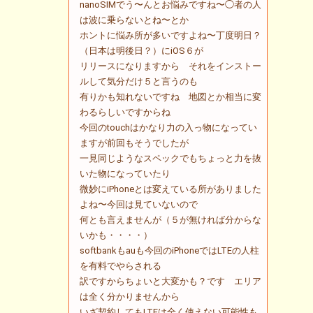
nanoSIMでう〜んとお悩みですね〜◯者の人
は波に乗らないとね〜とか
ホントに悩み所が多いですよね〜丁度明日？
（日本は明後日？）にiOS６が
リリースになりますから それをインストー
ルして気分だけ５と言うのも
有りかも知れないですね 地図とか相当に変
わるらしいですからね
今回のtouchはかなり力の入っ物になってい
ますが前回もそうでしたが
一見同じようなスペックでもちょっと力を抜
いた物になっていたり
微妙にiPhoneとは変えている所がありました
よね〜今回は見ていないので
何とも言えませんが（５が無ければ分からな
いかも・・・・）
softbankもauも今回のiPhoneではLTEの人柱
を有料でやらされる
訳ですからちょいと大変かも？です エリア
は全く分かりませんから
いざ契約してもLTEは全く使えない可能性も