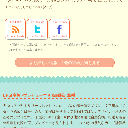
٩(๑❛ᴗ❛๑)۶
いつも読んでくれてるそこのアナタも、ブックマークした上にさらにいいね
してくれたりしてもいいのよ(/∇＼*)
＊関連ページに飛びます。クリックすることで自動で（勝手に）フォローしたりいい
ねをすることはありません。
より詳しい情報 / 他の登場人物も見る
QHpt変換 -プレビューできる組版計算機
iPhoneアプリをリリースしました。ゆこびんの第一弾アプリは、文字組み（組
版）を始めたばかりの人、文字ばかり扱ってるわけではないデザイナーさんの
ためのアプリです。Q（級）やH（歯）をptや他の単位に自動変換。行送りも含
め印刷した際の実寸プレビューが見られます。いくつかの便利なガイド計算機