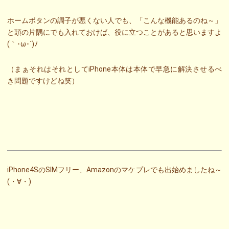
ホームボタンの調子が悪くない人でも、「こんな機能あるのね～」
と頭の片隅にでも入れておけば、役に立つことがあると思いますよ
(｀･ω･´)ﾉ
（まぁそれはそれとしてiPhone本体は本体で早急に解決させるべ
き問題ですけどね笑）
iPhone4SのSIMフリー、Amazonのマケプレでも出始めましたね～
(・∀・)