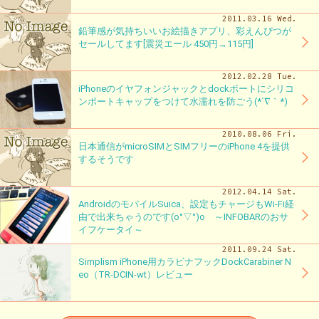
2011.03.16 Wed.
鉛筆感が気持ちいいお絵描きアプリ、彩えんぴつが
セールしてます[震災エール 450円→115円]
2012.02.28 Tue.
iPhoneのイヤフォンジャックとdockボートにシリコ
ンポートキャップをつけて水濡れを防ごう(*´∇｀*)
2010.08.06 Fri.
日本通信がmicroSIMとSIMフリーのiPhone 4を提供
するそうです
2012.04.14 Sat.
AndroidのモバイルSuica、設定もチャージもWi-Fi経
由で出来ちゃうのです(o°▽°)o ～INFOBARのおサ
イフケータイ～
2011.09.24 Sat.
Simplism iPhone用カラビナフックDockCarabiner N
eo（TR-DCIN-wt）レビュー