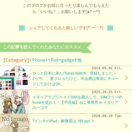
このブログがお役に立ったり楽しんでもらえた
ら「いいね！」お願いします(๑⁰ 〰⁰)
シェアしてくれると嬉しいです(*´ー｀*)
この記事を読んでくれたあなたにオススメ
[Category]
iPhone+iPad+gadget他
2014.05.02 Fri.
やっと日本に来たiTunes Match、登録しましたヽ
(‘ヮ’*)ゝ 要クレカだけど、年会費は事前にチャー
ジしておけばOK。
2015.10.23 Fri.
イタリアでプリペイドSIMを購入して、SIMフリーiP
honeを使おう！【予告編】ねこ事務所 in イタリア
の一コマ
2010.08.10 Tue.
7インチのiPad、解像度は 183 ppi ？