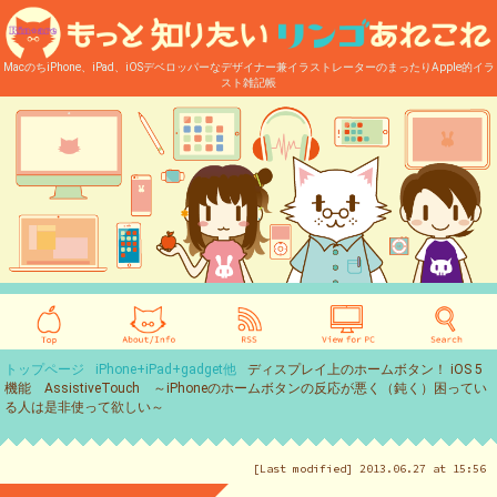
MacのちiPhone、iPad、iOSデベロッパーなデザイナー兼イラストレーターのまったりApple的イラ
スト雑記帳
トップページ
iPhone+iPad+gadget他
ディスプレイ上のホームボタン！ iOS 5
機能 AssistiveTouch ～iPhoneのホームボタンの反応が悪く（鈍く）困ってい
る人は是非使って欲しい～
[Last modified] 2013.06.27 at 15:56