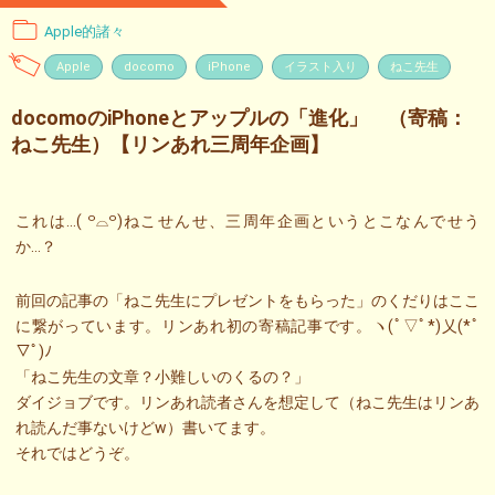
Apple的諸々
Apple
docomo
iPhone
イラスト入り
ねこ先生
docomoのiPhoneとアップルの「進化」 （寄稿：
ねこ先生）【リンあれ三周年企画】
これは…( ꒪⌓꒪)ねこせんせ、三周年企画というとこなんでせう
か…？
前回の記事の「ねこ先生にプレゼントをもらった」のくだりはここ
に繋がっています。リンあれ初の寄稿記事です。ヽ(ﾟ▽ﾟ*)乂(*ﾟ
▽ﾟ)ﾉ
「ねこ先生の文章？小難しいのくるの？」
ダイジョブです。リンあれ読者さんを想定して（ねこ先生はリンあ
れ読んだ事ないけどw）書いてます。
それではどうぞ。