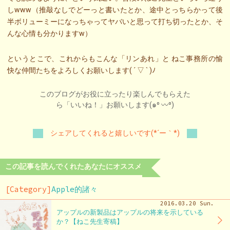
しwww（推敲なしでどーっと書いたとか、途中とっちらかって後
半ボリューミーになっちゃってヤバいと思って打ち切ったとか、そ
んな心情も分かりますw）
というとこで、これからもこんな「リンあれ」と ねこ事務所の愉
快な仲間たちをよろしくお願いします( ´ ▽ ` )ﾉ
このブログがお役に立ったり楽しんでもらえた
ら「いいね！」お願いします(๑⁰ 〰⁰)
シェアしてくれると嬉しいです(*´ー｀*)
この記事を読んでくれたあなたにオススメ
[Category]
Apple的諸々
2016.03.20 Sun.
アップルの新製品はアップルの将来を示している
か？【ねこ先生寄稿】