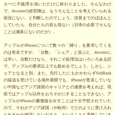
カーに不義理を強いただけに終わりました。そんなわけ
で、docomoの経営陣は、もうそんなことを考えていられる
状況にない、と判断したのでしょう。決算までのほほんと
していたら、自分たちの首も危ない（日本の企業でそんな
ことは滅多にないのだが）。
アップルがiPhoneについて数々の「縛り」を要求してくる
のは有名ですが、「台数」「シェア」と並ぶと、docomoに
は辛い。台数だけなら、それこそ処理法はいろいろある訳
で、アップルの要求以上でも飲めるでしょう。しかし、シ
ェアとなると別。また、先行したにもかかわらずSoftBank
の猛追を受けている海外展開でも、iPhoneが普及していな
い中国などアジア諸国のキャリアとの連携を考えれば、現
状ではアップル以外をおろそかにすることもできない。ア
ップルがiPhoneの廉価版を出すことは十分予想されていた
ので、それがアジア諸国（や欧州）でどのように受け入れ
られるかを確認したいだろう、ということも予想していま