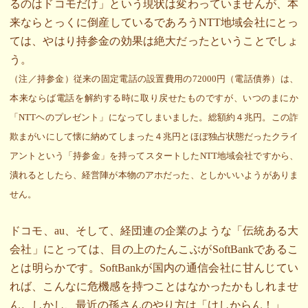
るのはドコモだけ」という現状は変わっていませんが、本
来ならとっくに倒産しているであろうNTT地域会社にとっ
ては、やはり持参金の効果は絶大だったということでしょ
う。
（注／持参金）従来の固定電話の設置費用の72000円（電話債券）は、
本来ならば電話を解約する時に取り戻せたものですが、いつのまにか
「NTTヘのプレゼント」になってしまいました。総額約４兆円。この詐
欺まがいにして懐に納めてしまった４兆円とほぼ独占状態だったクライ
アントという「持参金」を持ってスタートしたNTT地域会社ですから、
潰れるとしたら、経営陣が本物のアホだった、としかいいようがありま
せん。
ドコモ、au、そして、経団連の企業のような「伝統ある大
会社」にとっては、目の上のたんこぶがSoftBankであるこ
とは明らかです。SoftBankが国内の通信会社に甘んじてい
れば、こんなに危機感を持つことはなかったかもしれませ
ん。しかし、最近の孫さんのやり方は「けしからん！」