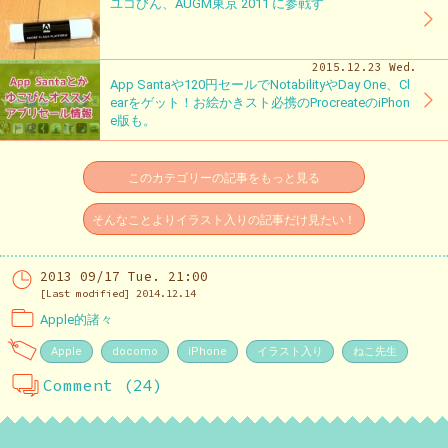
ユコびん、AUGM東京 2011 に参戦す
2015.12.23 Wed.
App Santaや120円セールでNotabilityやDay One、Cl
earをゲット！お絵かきスト必携のProcreateのiPhon
e版も。
このカテゴリーの記事をもっと見る
そんなことよりイラスト入りの記事だけ見たい！
2013 09/17 Tue. 21:00
[Last modified] 2014.12.14
Apple的諸々
Apple
docomo
iPhone
イラスト入り
ねこ先生
Comment (24)