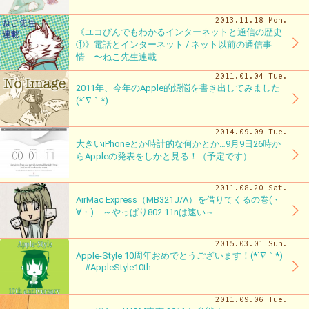
2013.11.18 Mon.
《ユコびんでもわかるインターネットと通信の歴史
①》電話とインターネット / ネット以前の通信事
情 〜ねこ先生連載
2011.01.04 Tue.
2011年、今年のApple的煩悩を書き出してみました
(*´∇｀*)
2014.09.09 Tue.
大きいiPhoneとか時計的な何かとか…9月9日26時か
らAppleの発表をしかと見る！（予定です）
2011.08.20 Sat.
AirMac Express（MB321J/A）を借りてくるの巻(・
∀・) ～やっぱり802.11nは速い～
2015.03.01 Sun.
Apple-Style 10周年おめでとうございます！(*´∇｀*)
#AppleStyle10th
2011.09.06 Tue.