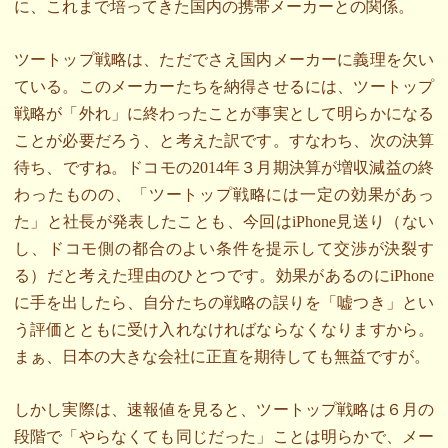
に、これまで培ってきた国内の携帯メーカーとの関係。
ツートップ戦略は、ただでさえ国内メーカーに義理を欠い
ている。このメーカーたちを納得させるには、ツートップ
戦略が「外れ」に終わったことが事実として明らかになる
ことが必要だろう、と考えた訳です。すなわち、次の決算
待ち、ですね。ドコモの2014年３月期決算が増収減益の終
わったものの、「ツートップ戦略には一定の効果があっ
た」と社長が発表したことも、今回はiPhone見送り（ない
し、ドコモ側の都合のよい条件を提示して交渉が決裂す
る）だと考えた理由のひとつです。効果があるのにiPhone
に手を出したら、自分たちの戦略の誤りを「嘘つき」とい
う評価とともに受け入れなければならなくなりますから。
まぁ、日本の大きな会社に正直を期待しても無益ですが。
しかし実際は、速報値を見ると、ツートップ戦略は６月の
段階で「やらなくても同じだった」ことは明らかで、メー