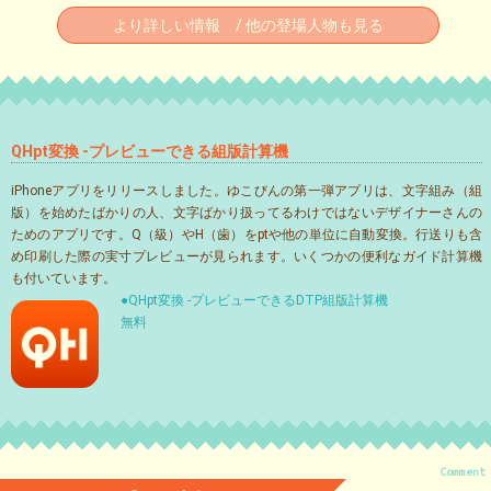
より詳しい情報 / 他の登場人物も見る
QHpt変換 -プレビューできる組版計算機
iPhoneアプリをリリースしました。ゆこびんの第一弾アプリは、文字組み（組
版）を始めたばかりの人、文字ばかり扱ってるわけではないデザイナーさんの
ためのアプリです。Q（級）やH（歯）をptや他の単位に自動変換。行送りも含
め印刷した際の実寸プレビューが見られます。いくつかの便利なガイド計算機
も付いています。
●QHpt変換 -プレビューできるDTP組版計算機
無料
Comment