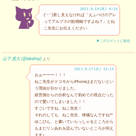
2013.9.19(木) 6:16
(´･･`)差し支えなければ「えふぺけのアレ
ってアルプスの鮭桃軸ですよね？」とね
こ先生にお伝えください‥
▶このコメントに返信
山下 貴久 (@takahsy)
より
2013.9.17(火) 22:15
おぉーーー！！！
ねこ先生がドコモからiPhoneはまだないとい
う理由が分かりました。
経営側からの分析なんて初めての視点だった
ので驚いてしまいました！！
すごいですね、ねこ先生！
それのしても、ねこ先生、律儀なんですね^^
ゆこびん、と書いていらっしゃるところから
もまだリンあれを読んでいないところが伺え
ます♪