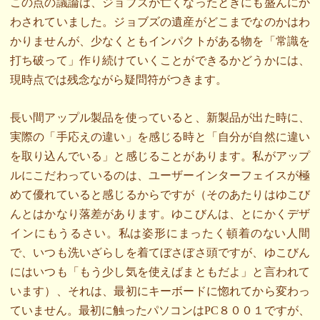
この点の議論は、ジョブズが亡くなったときにも盛んにか
わされていました。ジョブズの遺産がどこまでなのかはわ
かりませんが、少なくともインパクトがある物を「常識を
打ち破って」作り続けていくことができるかどうかには、
現時点では残念ながら疑問符がつきます。
長い間アップル製品を使っていると、新製品が出た時に、
実際の「手応えの違い」を感じる時と「自分が自然に違い
を取り込んでいる」と感じることがあります。私がアップ
ルにこだわっているのは、ユーザーインターフェイスが極
めて優れていると感じるからですが（そのあたりはゆこび
んとはかなり落差があります。ゆこびんは、とにかくデザ
インにもうるさい。私は姿形にまったく頓着のない人間
で、いつも洗いざらしを着てぼさぼさ頭ですが、ゆこびん
にはいつも「もう少し気を使えばまともだよ」と言われて
います）、それは、最初にキーボードに惚れてから変わっ
ていません。最初に触ったパソコンはPC８００１ですが、