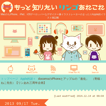
MacのちiPhone、iPad、iOSデベロッパーなデザイナー兼イラストレーターのまったりApple的イラ
スト雑記帳
トップページ
Apple的諸々
docomoのiPhoneとアップルの「進化」 （寄稿：
ねこ先生）【リンあれ三周年企画】
[Last modified] 2014.12.14 at 00:58
2013 09/17 Tue.