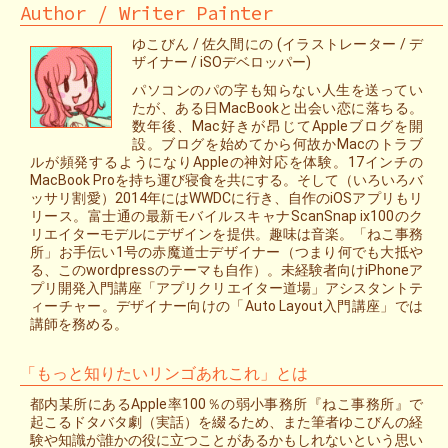
Author / Writer Painter
ゆこびん / 佐久間にの (イラストレーター / デ
ザイナー / iSOデベロッパー)
パソコンのパの字も知らない人生を送ってい
たが、ある日MacBookと出会い恋に落ちる。
数年後、Mac好きが昂じてAppleブログを開
設。ブログを始めてから何故かMacのトラブ
ルが頻発するようになりAppleの神対応を体験。17インチの
MacBook Proを持ち運び寝食を共にする。そして（いろいろバ
ッサリ割愛）2014年にはWWDCに行き、自作のiOSアプリもリ
リース。富士通の最新モバイルスキャナScanSnap ix100のク
リエイターモデルにデザインを提供。趣味は音楽。「ねこ事務
所」お手伝い1号の赤魔道士デザイナー（つまり何でも大抵や
る、このwordpressのテーマも自作）。未経験者向けiPhoneア
プリ開発入門講座「アプリクリエイター道場」アシスタントテ
ィーチャー。デザイナー向けの「Auto Layout入門講座」では
講師を務める。
「もっと知りたいリンゴあれこれ」とは
都内某所にあるApple率100％の弱小事務所『ねこ事務所』で
起こるドタバタ劇（実話）を綴るため、また筆者ゆこびんの経
験や知識が誰かの役に立つことがあるかもしれないという思い