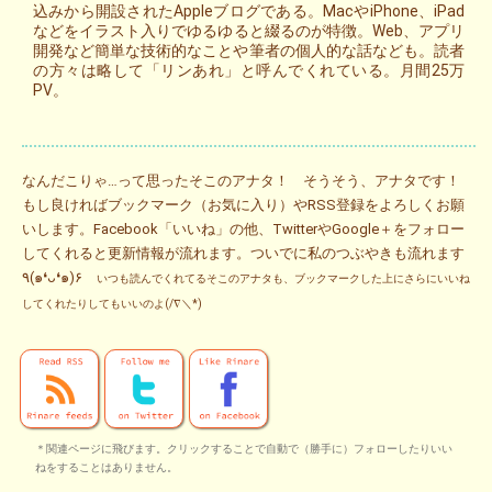
込みから開設されたAppleブログである。MacやiPhone、iPad
などをイラスト入りでゆるゆると綴るのが特徴。Web、アプリ
開発など簡単な技術的なことや筆者の個人的な話なども。読者
の方々は略して「リンあれ」と呼んでくれている。月間25万
PV。
なんだこりゃ…って思ったそこのアナタ！ そうそう、アナタです！
もし良ければブックマーク（お気に入り）やRSS登録をよろしくお願
いします。Facebook「いいね」の他、TwitterやGoogle＋をフォロー
してくれると更新情報が流れます。ついでに私のつぶやきも流れます
٩(๑❛ᴗ❛๑)۶
いつも読んでくれてるそこのアナタも、ブックマークした上にさらにいいね
してくれたりしてもいいのよ(/∇＼*)
＊関連ページに飛びます。クリックすることで自動で（勝手に）フォローしたりいい
ねをすることはありません。