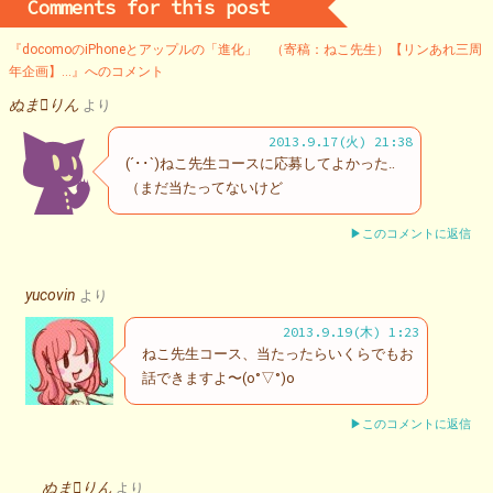
Comments for this post
『docomoのiPhoneとアップルの「進化」 （寄稿：ねこ先生）【リンあれ三周
年企画】…』へのコメント
ぬまりん
より
2013.9.17(火) 21:38
(´･･`)ねこ先生コースに応募してよかった‥
（まだ当たってないけど
▶このコメントに返信
yucovin
より
2013.9.19(木) 1:23
ねこ先生コース、当たったらいくらでもお
話できますよ〜(o°▽°)o
▶このコメントに返信
ぬまりん
より