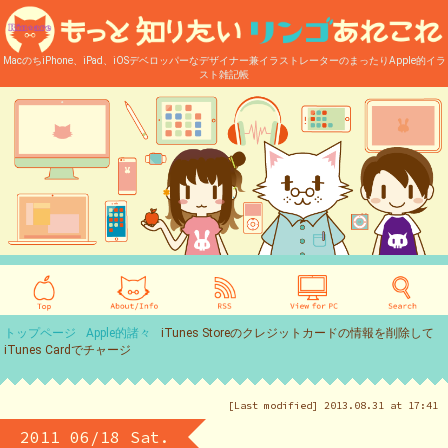
MacのちiPhone、iPad、iOSデベロッパーなデザイナー兼イラストレーターのまったりApple的イラ
スト雑記帳
トップページ
Apple的諸々
iTunes Storeのクレジットカードの情報を削除して
iTunes Cardでチャージ
[Last modified] 2013.08.31 at 17:41
2011 06/18 Sat.