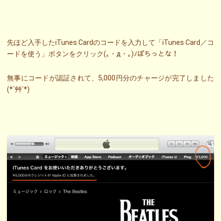
先ほど入手したiTunes Cardのコードを入力して「iTunes Card／コ
ードを使う」ボタンをクリック(｡・д・｡)ﾉぽちっとな！
無事にコードが認証されて、5,000円分のチャージが完了しました
(*´艸`*)