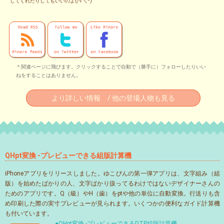
してくれたりしてもいいのよ(/∇＼*)
＊関連ページに飛びます。クリックすることで自動で（勝手に）フォローしたりいい
ねをすることはありません。
より詳しい情報 / 他の登場人物も見る
QHpt変換 -プレビューできる組版計算機
iPhoneアプリをリリースしました。ゆこびんの第一弾アプリは、文字組み（組
版）を始めたばかりの人、文字ばかり扱ってるわけではないデザイナーさんの
ためのアプリです。Q（級）やH（歯）をptや他の単位に自動変換。行送りも含
め印刷した際の実寸プレビューが見られます。いくつかの便利なガイド計算機
も付いています。
●QHpt変換 -プレビューできるDTP組版計算機