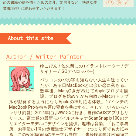
めの書籍や絵を描くための道具、文房具など、快適な作
業環境作りに使わせていただきます！
About this site
Author / Writer Painter
ゆこびん / 佐久間にの (イラストレーター / デ
ザイナー / iSOデベロッパー)
パソコンのパの字も知らない人生を送ってい
たが、ある日MacBookと出会い恋に落ちる。
数年後、Mac好きが昂じてAppleブログを開
設。ブログを始めてから何故かMacのトラブ
ルが頻発するようになりAppleの神対応を体験。17インチの
MacBook Proを持ち運び寝食を共にする。そして（いろいろバ
ッサリ割愛）2014年にはWWDCに行き、自作のiOSアプリもリ
リース。富士通の最新モバイルスキャナScanSnap ix100のク
リエイターモデルにデザインを提供。趣味は音楽。「ねこ事務
所」お手伝い1号の赤魔道士デザイナー（つまり何でも大抵や
る、このwordpressのテーマも自作）。未経験者向けiPhoneア