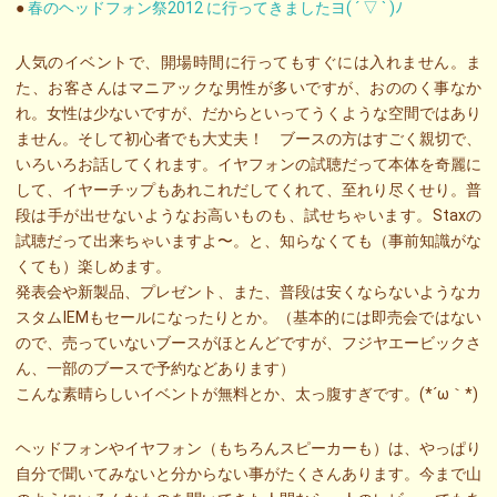
●
春のヘッドフォン祭2012 に行ってきましたヨ( ´ ▽ ` )ﾉ
人気のイベントで、開場時間に行ってもすぐには入れません。ま
た、お客さんはマニアックな男性が多いですが、おののく事なか
れ。女性は少ないですが、だからといってうくような空間ではあり
ません。そして初心者でも大丈夫！ ブースの方はすごく親切で、
いろいろお話してくれます。イヤフォンの試聴だって本体を奇麗に
して、イヤーチップもあれこれだしてくれて、至れり尽くせり。普
段は手が出せないようなお高いものも、試せちゃいます。Staxの
試聴だって出来ちゃいますよ〜。と、知らなくても（事前知識がな
くても）楽しめます。
発表会や新製品、プレゼント、また、普段は安くならないようなカ
スタムIEMもセールになったりとか。（基本的には即売会ではない
ので、売っていないブースがほとんどですが、フジヤエービックさ
ん、一部のブースで予約などあります）
こんな素晴らしいイベントが無料とか、太っ腹すぎです。(*´ω｀*)
ヘッドフォンやイヤフォン（もちろんスピーカーも）は、やっぱり
自分で聞いてみないと分からない事がたくさんあります。今まで山