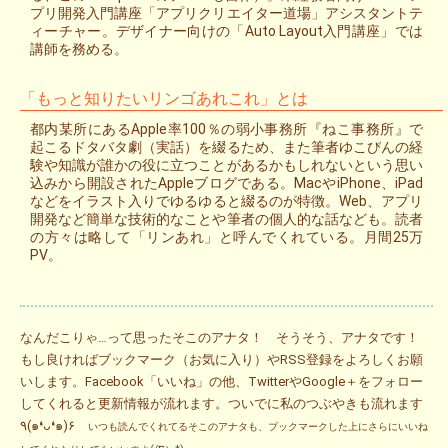
プリ開発入門講座「アプリクリエイター道場」アシスタントテ
ィーチャー。デザイナー向けの「Auto Layout入門講座」では
講師を務める。
「もっと知りたいリンゴあれこれ」とは
都内某所にあるApple率100％の弱小事務所『ねこ事務所』で
起こるドタバタ劇（実話）を綴るため、また筆者ゆこびんの経
験や知識が誰かの役に立つことがあるかもしれないという思い
込みから開設されたAppleブログである。MacやiPhone、iPad
などをイラスト入りでゆるゆると綴るのが特徴。Web、アプリ
開発など簡単な技術的なことや筆者の個人的な話なども。読者
の方々は略して「リンあれ」と呼んでくれている。月間25万
PV。
なんだこりゃ…って思ったそこのアナタ！ そうそう、アナタです！
もし良ければブックマーク（お気に入り）やRSS登録をよろしくお願
いします。Facebook「いいね」の他、TwitterやGoogle＋をフォロー
してくれると更新情報が流れます。ついでに私のつぶやきも流れます
٩(๑❛ᴗ❛๑)۶
いつも読んでくれてるそこのアナタも、ブックマークした上にさらにいいね