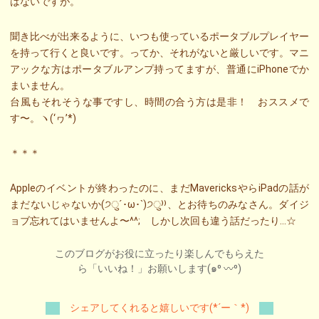
はないですが。
聞き比べが出来るように、いつも使っているポータブルプレイヤー
を持って行くと良いです。ってか、それがないと厳しいです。マニ
アックな方はポータブルアンプ持ってますが、普通にiPhoneでか
まいません。
台風もそれそうな事ですし、時間の合う方は是非！ おススメで
す〜。ヽ(‘ヮ’*)ゝ
＊＊＊
Appleのイベントが終わったのに、まだMavericksやらiPadの話が
まだないじゃないか(੭ु´･ω･`)੭ु⁾⁾、とお待ちのみなさん。ダイジ
ョブ忘れてはいませんよ〜^^; しかし次回も違う話だったり…☆
このブログがお役に立ったり楽しんでもらえた
ら「いいね！」お願いします(๑⁰ 〰⁰)
シェアしてくれると嬉しいです(*´ー｀*)