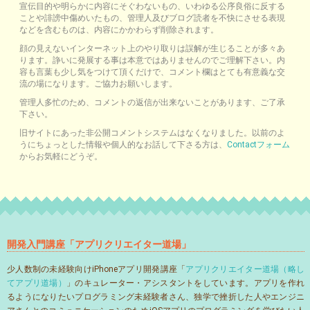
宣伝目的や明らかに内容にそぐわないもの、いわゆる公序良俗に反する
ことや誹謗中傷めいたもの、管理人及びブログ読者を不快にさせる表現
などを含むものは、内容にかかわらず削除されます。
顔の見えないインターネット上のやり取りは誤解が生じることが多々あ
ります。諍いに発展する事は本意ではありませんのでご理解下さい。内
容も言葉も少し気をつけて頂くだけで、コメント欄はとても有意義な交
流の場になります。ご協力お願いします。
管理人多忙のため、コメントの返信が出来ないことがあります、ご了承
下さい。
旧サイトにあった非公開コメントシステムはなくなりました。以前のよ
うにちょっとした情報や個人的なお話して下さる方は、
Contactフォーム
からお気軽にどうぞ。
開発入門講座「アプリクリエイター道場」
少人数制の未経験向けiPhoneアプリ開発講座「
アプリクリエイター道場（略し
てアプリ道場）
」のキュレーター・アシスタントをしています。アプリを作れ
るようになりたいプログラミング未経験者さん、独学で挫折した人やエンジニ