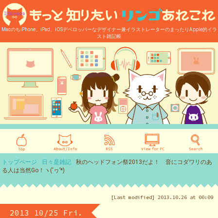
MacのちiPhone、iPad、iOSデベロッパーなデザイナー兼イラストレーターのまったりApple的イラ
スト雑記帳
トップページ
日々是雑記
秋のヘッドフォン祭2013だよ！ 音にコダワリのあ
る人は当然Go！ヽ(‘ヮ’*)ゝ
[Last modified] 2013.10.26 at 00:09
2013 10/25 Fri.