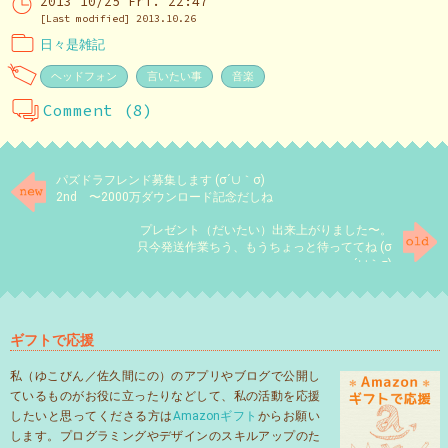
2013 10/25 Fri. 22:47
[Last modified] 2013.10.26
日々是雑記
ヘッドフォン
言いたい事
音楽
Comment (8)
パズドラフレンド募集します (σ´∪｀σ)
2nd 〜2000万ダウンロード記念だしね
プレゼント（だいたい）出来上がりました〜。
只今発送作業ちう、もうちょっと待っててね (σ
´∪｀σ)
ギフトで応援
私（ゆこびん／佐久間にの）のアプリやブログで公開し
ているものがお役に立ったりなどして、私の活動を応援
したいと思ってくださる方は
Amazonギフト
からお願い
します。プログラミングやデザインのスキルアップのた