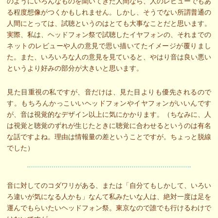
のようにいろんなものを聞いてきた人間なら、人のレビューでもあ
る程度想像がつくかもしれません。しかし、そうでない所謂普通の
人間にとっては、試聴というのはとても大事なことだと思います。
実際、私は、ヘッドフォン祭で試聴したイヤフォンの、それまでの
ネットのレビューや人の意見で思い描いてたイメージが覆りまし
た。また、いろいろな人の意見を見ていると、やはり音は良い悪い
というより好みの部分が大きいと思います。
見た目重視の私ですが、音だけは、見た目よりも優先されるので
す。もちろんかっこいいヘッドフォンやイヤフォンがいいんです
が、音は視覚的なデザイン以上に気にかかります。（ちなみに、人
は視覚と聴覚のずれが生じたときに聴覚に合わせるというのは有名
な話ですよね。理由は情報量の差ということですが。ちょっと脱線
でした）
音に対してのコダワリがある、または「自分てもしかして、いろい
ろ違いが気になる人かも」なんて私みたいな人は、絶対一度は足を
運んでもらいたいヘッドフォン祭。東京なので誰でも行けるわけで