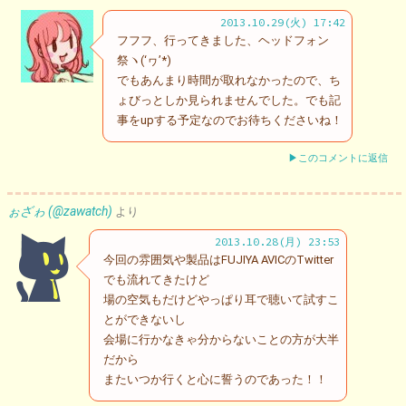
2013.10.29(火) 17:42
フフフ、行ってきました、ヘッドフォン
祭ヽ(‘ヮ’*)ゝ
でもあんまり時間が取れなかったので、ち
ょびっとしか見られませんでした。でも記
事をupする予定なのでお待ちくださいね！
▶このコメントに返信
ぉざゎ (@zawatch)
より
2013.10.28(月) 23:53
今回の雰囲気や製品はFUJIYA AVICのTwitter
でも流れてきたけど
場の空気もだけどやっぱり耳で聴いて試すこ
とができないし
会場に行かなきゃ分からないことの方が大半
だから
またいつか行くと心に誓うのであった！！