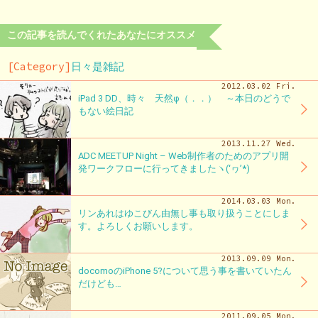
この記事を読んでくれたあなたにオススメ
[Category]
日々是雑記
2012.03.02 Fri.
iPad 3 DD、時々 天然φ（．．） ～本日のどうで
もない絵日記
2013.11.27 Wed.
ADC MEETUP Night – Web制作者のためのアプリ開
発ワークフローに行ってきましたヽ(‘ヮ’*)ゝ
2014.03.03 Mon.
リンあれはゆこびん由無し事も取り扱うことにしま
す。よろしくお願いします。
2013.09.09 Mon.
docomoのiPhone 5?について思う事を書いていたん
だけども…
2011.09.05 Mon.