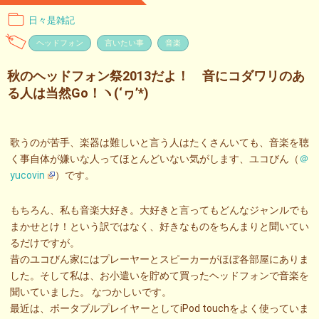
日々是雑記
ヘッドフォン
言いたい事
音楽
秋のヘッドフォン祭2013だよ！ 音にコダワリのあ
る人は当然Go！ヽ(‘ヮ’*)ゝ
歌うのが苦手、楽器は難しいと言う人はたくさんいても、音楽を聴
く事自体が嫌いな人ってほとんどいない気がします、ユコびん（
＠
yucovin
）です。
もちろん、私も音楽大好き。大好きと言ってもどんなジャンルでも
まかせとけ！という訳ではなく、好きなものをちんまりと聞いてい
るだけですが。
昔のユコびん家にはプレーヤーとスピーカーがほぼ各部屋にありま
した。そして私は、お小遣いを貯めて買ったヘッドフォンで音楽を
聞いていました。 なつかしいです。
最近は、ポータブルプレイヤーとしてiPod touchをよく使っていま